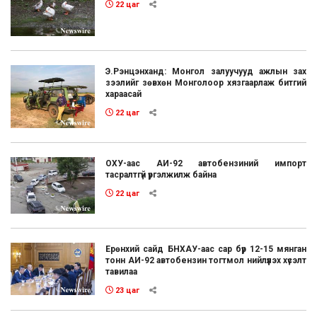
22 цаг
Э.Рэнцэнханд: Монгол залуучууд ажлын зах
зээлийг зөвхөн Монголоор хязгаарлаж битгий
хараасай
22 цаг
ОХУ-аас АИ-92 автобензиний импорт
тасралтгүй үргэлжилж байна
22 цаг
Ерөнхий сайд БНХАУ-аас сар бүр 12-15 мянган
тонн АИ-92 автобензин тогтмол нийлүүлэх хүсэлт
тавилаа
23 цаг