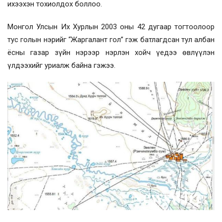
ихээхэн тохиолдох боллоо.
Монгол Улсын Их Хурлын 2003 оны 42 дугаар тогтоолоор
тус голын нэрийг “Жаргалант гол” гэж батлагдсан тул албан
ёсны газар зүйн нэрээр нэрлэн хойч үедээ өвлүүлэн
үлдээхийг уриалж байна гэжээ.