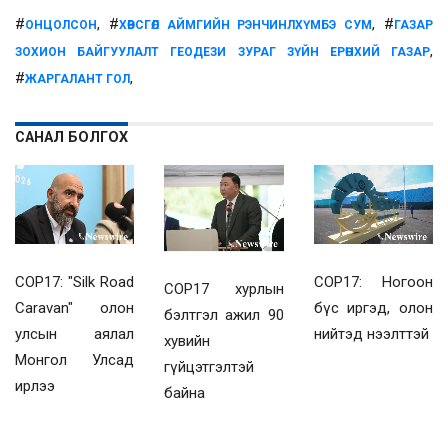
#
, #
, #
ОНЦОЛСОН
ХӨВСГӨЛ АЙМГИЙН РЭНЧИНЛХҮМБЭ СУМ
ГАЗАР
,
ЗОХИОН БАЙГУУЛАЛТ ГЕОДЕЗИ ЗУРАГ ЗҮЙН ЕРӨНХИЙ ГАЗАР
#
,
ЖАРГАЛАНТ ГОЛ
САНАЛ БОЛГОХ
COP17: "Silk Road
COP17: Ногоон
COP17 хурлын
Caravan" олон
бүс иргэд, олон
бэлтгэл ажил 90
улсын аялал
нийтэд нээлттэй
хувийн
Монгол Улсад
гүйцэтгэлтэй
ирлээ
байна