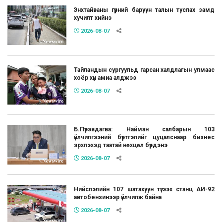
Энхтайваны гүүрний баруун талын туслах замд
хучилт хийнэ
2026-08-07
Тайландын сургуульд гарсан халдлагын улмаас
хоёр хүн амиа алджээ
2026-08-07
Б.Пүрэвдагва: Найман салбарын 103
үйлчилгээний бүртгэлийг цуцалснаар бизнес
эрхлэхэд таатай нөхцөл бүрдэнэ
2026-08-07
Нийслэлийн 107 шатахуун түгээх станц АИ-92
автобензинээр үйлчилж байна
2026-08-07