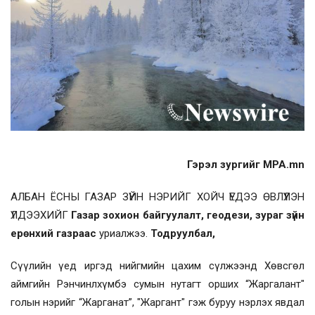
Гэрэл зургийг MPA.mn
АЛБАН ЁСНЫ ГАЗАР ЗҮЙН НЭРИЙГ ХОЙЧ ҮЕДЭЭ ӨВЛҮҮЛЭН
ҮЛДЭЭХИЙГ
Газар зохион байгуулалт, геодези, зураг зүйн
ерөнхий газраас
уриалжээ.
Тодруулбал,
Сүүлийн үед иргэд нийгмийн цахим сүлжээнд Хөвсгөл
аймгийн Рэнчинлхүмбэ сумын нутагт орших “Жаргалант"
голын нэрийг “Жарганат”, "Жаргант" гэж буруу нэрлэх явдал