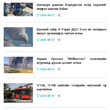
Шатахуун дамлан борлуулсан хоёр зөрчлийг
илрүүлэн шалгаж байна
2026-08-07
Ерөнхий сайд Н.Учрал ДЦС-3-ын их засварын
ажлыг эрчимжүүлэх чиглэл өглөө
2026-08-07
Украин Оросын "Wildberries" компанийн
агуулахад дроны цохилт өглөө
2026-08-07
Ч:19А, Ч:19Б нийтийн тээврийн чиглэлийг түр
өөрчиллөө
2026-08-07