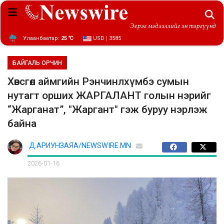
Эерэг мэдээллийг эн тэргүүнд
Улаанбаатар:
25 ℃
USD | 3585
БАЙГАЛЬ ОРЧИН
Хөвсгөл аймгийн Рэнчинлхүмбэ сумын
нутагт орших ЖАРГАЛАНТ голын нэрийг
“Жарганат”, "Жаргант" гэж буруу нэрлэж
байна
Д.АРИУНЗАЯА/NEWSWIRE.MN
2026-01-16