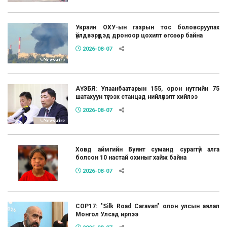
Украин ОХУ-ын газрын тос боловсруулах
үйлдвэрүүдэд дроноор цохилт өгсөөр байна
2026-08-07
АҮЭБЯ: Улаанбаатарын 155, орон нутгийн 75
шатахуун түгээх станцад нийлүүлэлт хийлээ
2026-08-07
Ховд аймгийн Буянт суманд сураггүй алга
болсон 10 настай охиныг хайж байна
2026-08-07
COP17: "Silk Road Caravan" олон улсын аялал
Монгол Улсад ирлээ