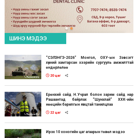
ШИНЭ МЭДЭЭ
“СЭЛЭНГЭ-2026” Монгол, ОХУ-ын Зэвсэгт
хүчний хамтарсан хээрийн сургууль амжилттай
өндөрлөлөө
20 цаг
Ерөнхий сайд Н.Учрал болон зарим сайд нар
Рашаантад байрлах “Шунхлай” ХХК-ийн
нөөцийн барилгын явцтай танилцлаа
22 цаг
Ирэх 10 хоногийн цаг агаарын төвөл мэдээ