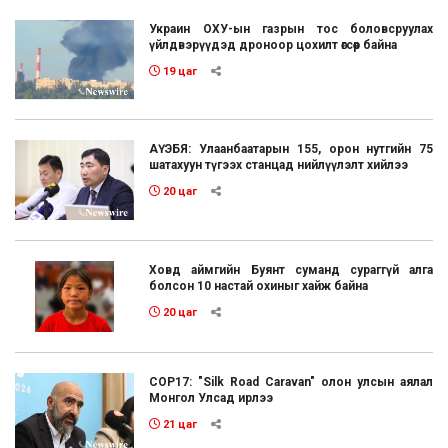
Украин ОХУ-ын газрын тос боловсруулах
үйлдвэрүүдэд дроноор цохилт өгсөөр байна
19 цаг
АҮЭБЯ: Улаанбаатарын 155, орон нутгийн 75
шатахуун түгээх станцад нийлүүлэлт хийлээ
20 цаг
Ховд аймгийн Буянт суманд сураггүй алга
болсон 10 настай охиныг хайж байна
20 цаг
COP17: "Silk Road Caravan" олон улсын аялал
Монгол Улсад ирлээ
21 цаг