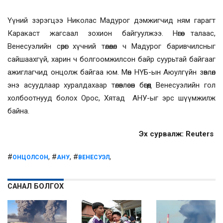
Үүний зэрэгцээ Николас Мадурог дэмжигчид ням гарагт
Каракаст жагсаал зохион байгуулжээ. Нөгөө талаас,
Венесуэлийн сөрөг хүчний төлөөлөл ч Мадурог баривчилсныг
сайшаахгүй, харин ч болгоомжилсон байр суурьтай байгааг
ажиглагчид онцолж байгаа юм. Мөн НҮБ-ын Аюулгүйн зөвлөл
энэ асуудлаар хуралдахаар төлөвлөсөн бөгөөд Венесуэлийн гол
холбоотнууд болох Орос, Хятад АНУ-ыг эрс шүүмжилж
байна.
Эх сурвалж: Reuters
#
, #
, #
,
ОНЦОЛСОН
АНУ
ВЕНЕСУЭЛ
САНАЛ БОЛГОХ