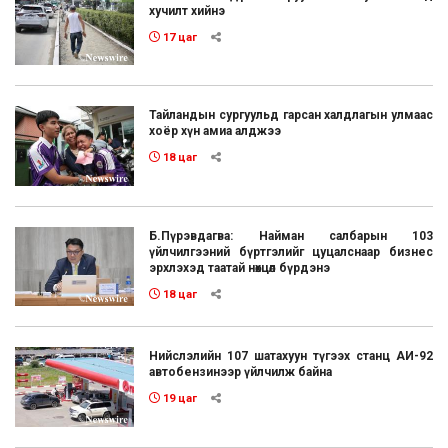
хучилт хийнэ
17 цаг
Тайландын сургуульд гарсан халдлагын улмаас
хоёр хүн амиа алджээ
18 цаг
Б.Пүрэвдагва: Найман салбарын 103
үйлчилгээний бүртгэлийг цуцалснаар бизнес
эрхлэхэд таатай нөхцөл бүрдэнэ
18 цаг
Нийслэлийн 107 шатахуун түгээх станц АИ-92
автобензинээр үйлчилж байна
19 цаг