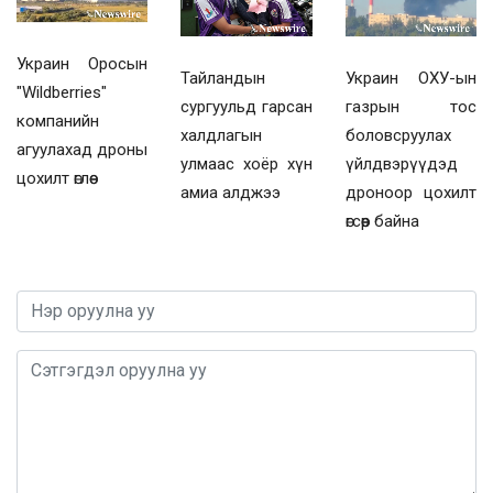
Украин Оросын
Украин ОХУ-ын
Тайландын
"Wildberries"
газрын тос
сургуульд гарсан
компанийн
боловсруулах
халдлагын
агуулахад дроны
үйлдвэрүүдэд
улмаас хоёр хүн
цохилт өглөө
дроноор цохилт
амиа алджээ
өгсөөр байна
0 / 1000