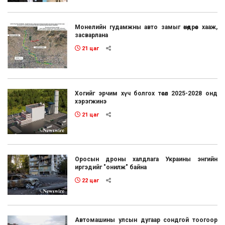
Монелийн гудамжны авто замыг өнөөдрөөс хааж,
засварлана
21 цаг
Хогийг эрчим хүч болгох төсөл 2025-2028 онд
хэрэгжинэ
21 цаг
Оросын дроны халдлага Украины энгийн
иргэдийг "онилж" байна
22 цаг
Автомашины улсын дугаар сондгой тоогоор