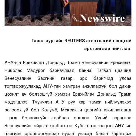
Гэрэл зургийг REUTERS агентлагийн онцгой
эрхтэйгээр нийтлэв.
АНУ-ын Ерөнхийлөгч Дональд Трамп Венесуэлийн Ерөнхийлөгч
Николас Мадурог баривчлаад байна. Тэгвэл цаашид
Венесуэлийн Засгийн газар, эрх баригчид улсаа
тогтворжуулахад АНУ-тай хамтран ажиллахгүй бол дахин
цохилт өгч болзошгүй хэмээн Ерөнхийлөгч Дональд Трамп
мэдэгдлээ. Түүнчлэн АНУ руу хар тамхи нийлүүлэхээ
зогсоохгүй бол Колумб, Мексик ч цэргийн ажиллагаанд
өртөж болзошгүйг тэрбээр онцлов. Үүний зэрэгцээ
Венесуэлийн ойрын холбоотон Кубын тогтолцоо АНУ-ын
цэргийн оролцоогүйгээр нуран унахад бэлэн харагдаж