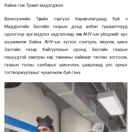
байна гэж Трамп мэдэгджээ.
Венесуэлийн Төрийн тэргүүн баривчлагдаад буй ч
Мадурогийн Засгийн газрын дээд албан тушаалтнууд
одоогоор эрх мэдлээ хадгалсаар, мөн АНУ-ын үйлдлийг эрс
шүүмжилж байна. АНУ-ын зүгээс сонгууль явуулж, шинэ
Засгийн газар байгуулахын оронд Засгийн газрын
гишүүдтэй хамтран хар тамхины наймааг таслан зогсоож,
газрын тосны салбарыг шинэчлэх, цаашлаад улс орныг
тогтворжуулахыг чухалчилж буй гэнэ.