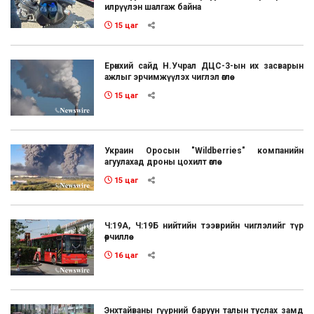
илрүүлэн шалгаж байна
15 цаг
Ерөнхий сайд Н.Учрал ДЦС-3-ын их засварын
ажлыг эрчимжүүлэх чиглэл өглөө
15 цаг
Украин Оросын "Wildberries" компанийн
агуулахад дроны цохилт өглөө
15 цаг
Ч:19А, Ч:19Б нийтийн тээврийн чиглэлийг түр
өөрчиллөө
16 цаг
Энхтайваны гүүрний баруун талын туслах замд