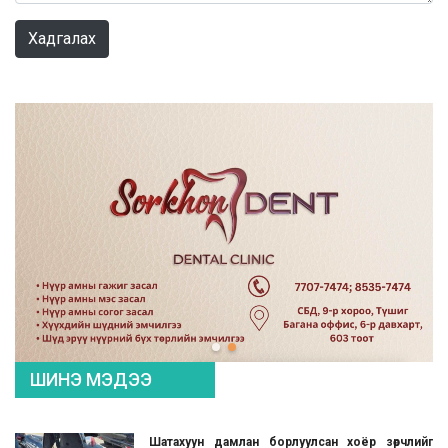
Хадгалах
ШИНЭ МЭДЭЭ
Шатахуун дамлан борлуулсан хоёр зөрчлийг