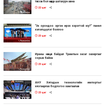
төгссөн бол өнөөдөр шатахуун авна
22 цаг
"Эх орондоо эргэн ирэх хэрэгтэй юу?" панел
хэлэлцүүлэг боллоо
23 цаг
Ираны нөхцөл байдал Трампын засаг захиргааг
сорьж байна
23 цаг
АНУ Хятадын технологийн импортыг
хязгаарлах бодлогоо хамгаалав
23 цаг