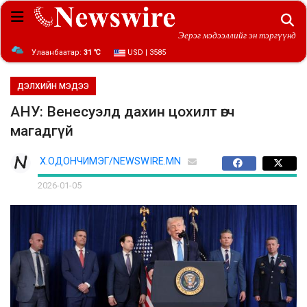
Эерэг мэдээллийг эн тэргүүнд
Улаанбаатар:
31 ℃
USD | 3585
ДЭЛХИЙН МЭДЭЭ
АНУ: Венесуэлд дахин цохилт өгч
магадгүй
Х.ОДОНЧИМЭГ/NEWSWIRE.MN
2026-01-05