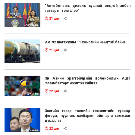
"Автобензин, дизель түлшний онцгой албан
татварыг тэглэлээ"
21 цаг
АИ-92 шатахууны 11 хоногийн нөөцтэй байна
21 цаг
Зүүн Азийн эрэгтэйчүүдийн волейболын АШТ
Улаанбаатарт нээлтээ хийлээ
22 цаг
Засгийн газар төсвийн хэмнэлтийн хүрээнд
форум, чуулган, салбарын ойн арга хэмжээг
цуцаллаа
22 цаг