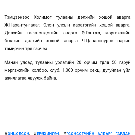
Тэмцээнээс Холимог тулааны дэлхийн хошой аварга
Ж.Нарантунгалаг, Олон улсын каратэгийн хошой аварга,
Дэлхийн таеквондогийн аварга Ө.Гантөмөр, мэргэжлийн
боксын дэлхийн хошой аварга Ч.Цэвээнпүрэв нарын
тамирчин төрөн гарчээ.
Манай улсад тулааны урлагийн 20 орчим төрлөөр 50 гаруй
мэргэжлийн холбоо, клуб, 1,000 орчим секц, дугуйлан үйл
ажиллагаа явуулж байна.
#
, #
, #
ОНЦОЛСОН
ЕРӨНХИЙЛӨГЧ
“СОНСОГЧИЙН АЛДАР” ГАРДАН