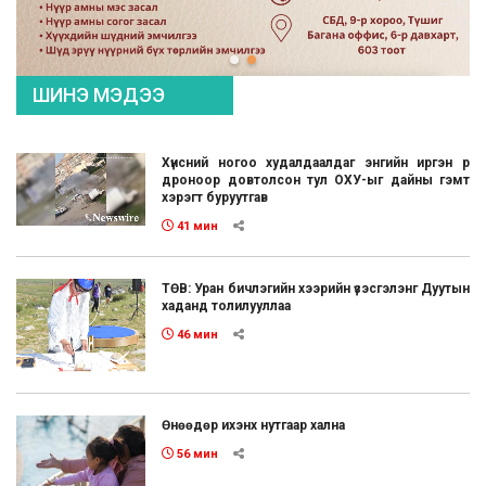
ШИНЭ МЭДЭЭ
Хүнсний ногоо худалдаалдаг энгийн иргэн рүү
дроноор довтолсон тул ОХУ-ыг дайны гэмт
хэрэгт буруутгав
41 мин
ТӨВ: Уран бичлэгийн хээрийн үзэсгэлэнг Дуутын
хаданд толилууллаа
46 мин
Өнөөдөр ихэнх нутгаар хална
56 мин