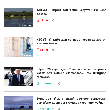
АНХААР: Зарим гол үерийн аюултай түвшнээс
давлаа
22 цаг
ХӨСҮТ: Улаанбурхан өвчнөөр гурван хүн хэвтэн
эмчлүүлж байна
23 цаг
Шүүхээс 75 хэрэг дээр Трампын засаг захиргаа үг
хэлэх эрх чөлөөг хязгаарласан гэх шийдвэр
гаргажээ
2026-08-05
Өмнөговь аймагт шүлхий өвчнөөс урьдчилан
сэргийлэх хориг арга хэмжээ хэрэгжиж байна
2026-08-05