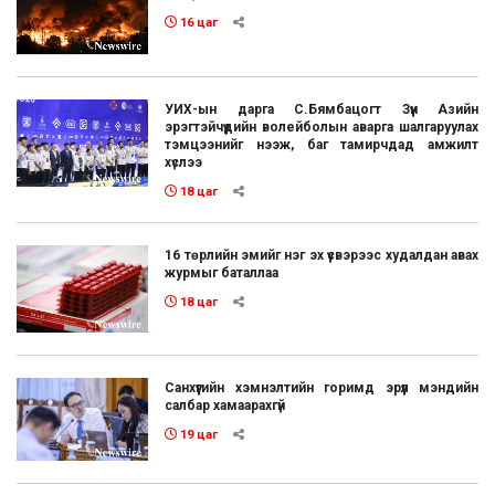
16 цаг
УИХ-ын дарга С.Бямбацогт Зүүн Азийн
эрэгтэйчүүдийн волейболын аварга шалгаруулах
тэмцээнийг нээж, баг тамирчдад амжилт
хүслээ
18 цаг
16 төрлийн эмийг нэг эх үүсвэрээс худалдан авах
журмыг баталлаа
18 цаг
Санхүүгийн хэмнэлтийн горимд эрүүл мэндийн
салбар хамаарахгүй
19 цаг