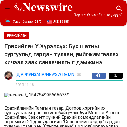
Эерэг мэдээллийг эн тэргүүнд
Улаанбаатар:
28 ℃
USD | 3585
ЕРӨНХИЙЛӨГЧ
Ерөнхийлөгч У.Хүрэлсүх: Бүх шатны
сургуульд гардан тулаан, өөрийгөө хамгаалах
хичээл заах санаачилгыг дэмжинэ
Д.АРИУНЗАЯА/NEWSWIRE.MN
2025-11-18
Ерөнхийлөгчийн Тамгын газар, Дотоод хэргийн их
сургууль хамтран зохион байгуулж буй Монгол Улсын
Ерөнхийлөгч, Зэвсэгт хүчний Ерөнхий командлагчийн
нэрэмжит 21 дэх удаагийн “Сонсогчийн алдар” гардан
тулааны тэмцээн “Степпе арена” цогцолборт эхэллээ.