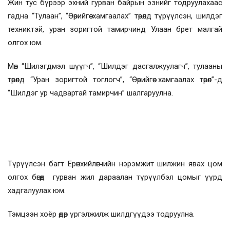
Жин тус бүрээр эхний гурван байрын эзнийг тодруулахаас
гадна “Тулаан”, “Өөрийгөө хамгаалах” төрөлд түрүүлсэн, шилдэг
техниктэй, уран зоригтой тамирчинд Улаан брет малгай
олгох юм.
Мөн “Шилэгдмэл шүүгч”, “Шилдэг дасгалжуулагч”, тулааны
төрөлд “Уран зоригтой тоглогч”, “Өөрийгөө хамгаалах төрөл”-д
“Шилдэг ур чадвартай тамирчин” шалгаруулна.
Түрүүлсэн багт Ерөнхийлөгчийн нэрэмжит шилжин явах цом
олгох бөгөөд гурван жил дараалан түрүүлбэл цомыг үүрд
хадгалуулах юм.
Тэмцээн хоёр өдөр үргэлжилж шилдгүүдээ тодруулна.