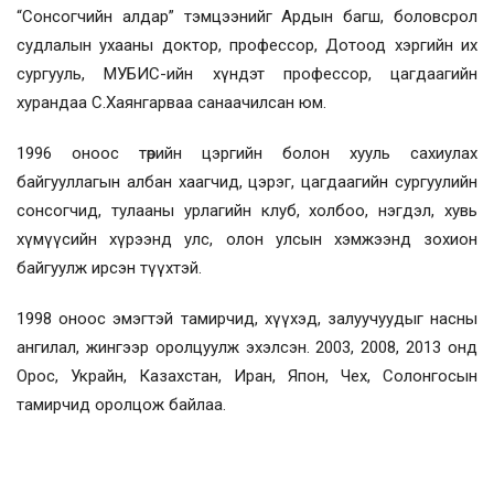
“Сонсогчийн алдар” тэмцээнийг Ардын багш, боловсрол
судлалын ухааны доктор, профессор, Дотоод хэргийн их
сургууль, МУБИС-ийн хүндэт профессор, цагдаагийн
хурандаа С.Хаянгарваа санаачилсан юм.
1996 оноос төрийн цэргийн болон хууль сахиулах
байгууллагын албан хаагчид, цэрэг, цагдаагийн сургуулийн
сонсогчид, тулааны урлагийн клуб, холбоо, нэгдэл, хувь
хүмүүсийн хүрээнд улс, олон улсын хэмжээнд зохион
байгуулж ирсэн түүхтэй.
1998 оноос эмэгтэй тамирчид, хүүхэд, залуучуудыг насны
ангилал, жингээр оролцуулж эхэлсэн. 2003, 2008, 2013 онд
Орос, Украйн, Казахстан, Иран, Япон, Чех, Солонгосын
тамирчид оролцож байлаа.