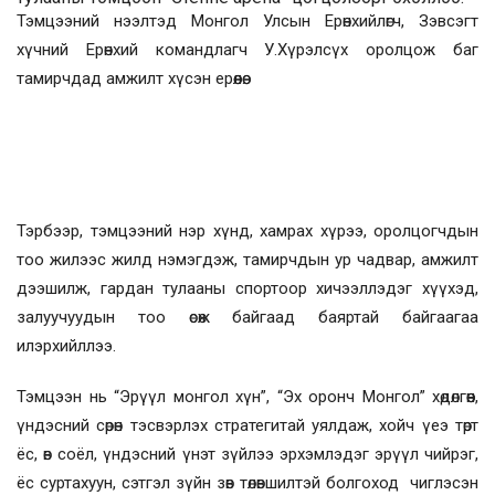
Тэмцээний нээлтэд Монгол Улсын Ерөнхийлөгч, Зэвсэгт
хүчний Ерөнхий командлагч У.Хүрэлсүх оролцож баг
тамирчдад амжилт хүсэн ерөөлөө.
Тэрбээр, тэмцээний нэр хүнд, хамрах хүрээ, оролцогчдын
тоо жилээс жилд нэмэгдэж, тамирчдын ур чадвар, амжилт
дээшилж, гардан тулааны спортоор хичээллэдэг хүүхэд,
залуучуудын тоо өсөж байгаад баяртай байгаагаа
илэрхийллээ.
Тэмцээн нь “Эрүүл монгол хүн”, “Эх оронч Монгол” хөдөлгөөн,
үндэсний сөрөн тэсвэрлэх стратегитай уялдаж, хойч үеэ төрт
ёс, өв соёл, үндэсний үнэт зүйлээ эрхэмлэдэг эрүүл чийрэг,
ёс суртахуун, сэтгэл зүйн зөв төлөвшилтэй болгоход чиглэсэн