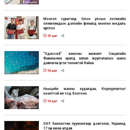
Монгол сурагчид Олон улсын логикийн
олимпиадын дэлхийн финалд мөнгөн медаль
хүртлээ
15 цаг
"Одиссей" киноны амжилт Сицилийн
Фавиньяна аралд аялал жуулчлалын шинэ
давлагаа үүсгэх төлөвтэй байна
16 цаг
Нөөцийн махны худалдаа, борлуулалтыг
нээлттэй ил тод болгоно
16 цаг
ОХУ баллистик пуужингаар довтолж, Украинд
17 хүн амиа алдав