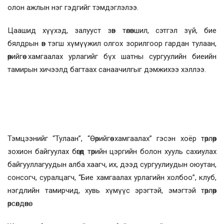
олон ажлын нэг гэдгийг тэмдэглэлээ.
Цаашид хүүхэд, залууст зөв төлөвшил, сэтгэл зүй, бие
бялдрын өв тэгш хүмүүжил олгох зорилгоор гардан тулаан,
өөрийгөө хамгаалах урлагийг бүх шатны сургуулийн биеийн
тамирын хичээлд багтаах санаачилгыг дэмжихээ хэллээ.
Тэмцээнийг “Тулаан”, “Өөрийгөө хамгаалах” гэсэн хоёр төрлөөр
зохион байгуулах бөгөөд төрийн цэргийн болон хууль сахиулах
байгууллагуудын алба хаагч, их, дээд сургуулиудын оюутан,
сонсогч, суралцагч, “Бие хамгаалах урлагийн холбоо”, клуб,
нэгдлийн тамирчид, хувь хүмүүс эрэгтэй, эмэгтэй төрлөөр
өрсөлдөнө.