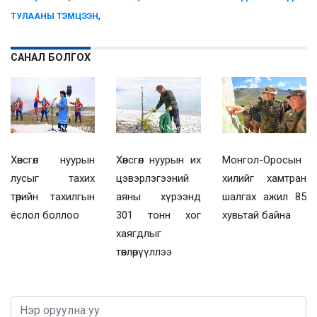
,
ТУЛААНЫ ТЭМЦЭЭН
САНАЛ БОЛГОХ
Хөвсгөл нуурын
Хөвсгөл нуурын их
Монгол-Оросын
лусыг тахих
цэвэрлэгээний
хилийг хамтран
төрийн тахилгын
аяны хүрээнд
шалгах ажил 85
ёслол боллоо
301 тонн хог
хувьтай байна
хаягдлыг
төвлөрүүллээ