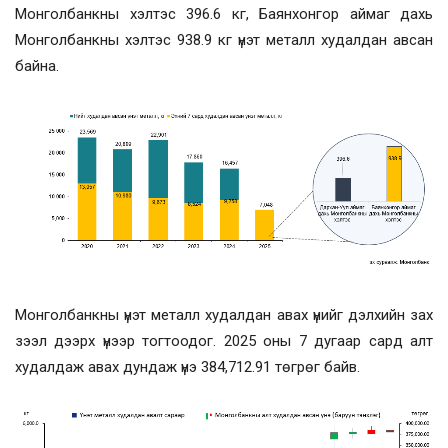
Монголбанкны хэлтэс 396.6 кг, Баянхонгор аймаг дахь
Монголбанкны хэлтэс 938.9 кг үнэт металл худалдан авсан
байна.
Монголбанкны үнэт металл худалдан авах үнийг дэлхийн зах
зээл дээрх үнээр тогтоодог. 2025 оны 7 дугаар сард алт
худалдаж авах дундаж үнэ 384,712.91 төгрөг байв.