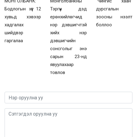
МОНГОЛБАНК:
Монголбанкны
“Чингис хаан”
Бодлогын хүүг 12
Тэргүүн дэд
дурсгалын
хувьд хэвээр
ерөнхийлөгчид
зоосны нээлт
хадгалах
нэр дэвшигчтэй
боллоо
шийдвэр
хийх нэр
гаргалаа
дэвшигчийн
сонсголыг энэ
сарын 23-нд
явуулахаар
товлов