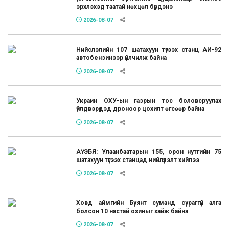
эрхлэхэд таатай нөхцөл бүрдэнэ
2026-08-07
Нийслэлийн 107 шатахуун түгээх станц АИ-92
автобензинээр үйлчилж байна
2026-08-07
Украин ОХУ-ын газрын тос боловсруулах
үйлдвэрүүдэд дроноор цохилт өгсөөр байна
2026-08-07
АҮЭБЯ: Улаанбаатарын 155, орон нутгийн 75
шатахуун түгээх станцад нийлүүлэлт хийлээ
2026-08-07
Ховд аймгийн Буянт суманд сураггүй алга
болсон 10 настай охиныг хайж байна
2026-08-07