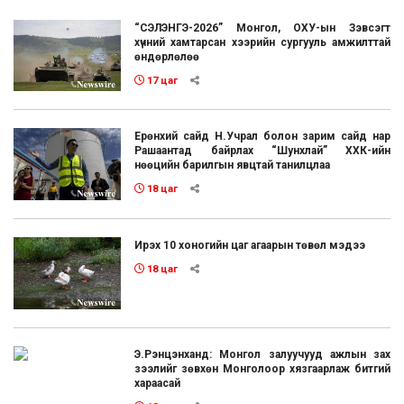
“СЭЛЭНГЭ-2026” Монгол, ОХУ-ын Зэвсэгт
хүчний хамтарсан хээрийн сургууль амжилттай
өндөрлөлөө
17 цаг
Ерөнхий сайд Н.Учрал болон зарим сайд нар
Рашаантад байрлах “Шунхлай” ХХК-ийн
нөөцийн барилгын явцтай танилцлаа
18 цаг
Ирэх 10 хоногийн цаг агаарын төвөл мэдээ
18 цаг
Э.Рэнцэнханд: Монгол залуучууд ажлын зах
зээлийг зөвхөн Монголоор хязгаарлаж битгий
хараасай