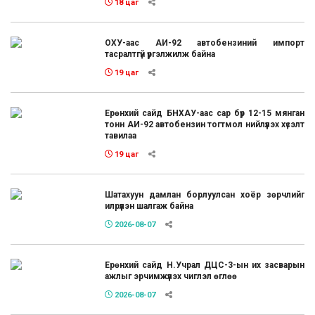
18 цаг
ОХУ-аас АИ-92 автобензиний импорт
тасралтгүй үргэлжилж байна
19 цаг
Ерөнхий сайд БНХАУ-аас сар бүр 12-15 мянган
тонн АИ-92 автобензин тогтмол нийлүүлэх хүсэлт
тавилаа
19 цаг
Шатахуун дамлан борлуулсан хоёр зөрчлийг
илрүүлэн шалгаж байна
2026-08-07
Ерөнхий сайд Н.Учрал ДЦС-3-ын их засварын
ажлыг эрчимжүүлэх чиглэл өглөө
2026-08-07