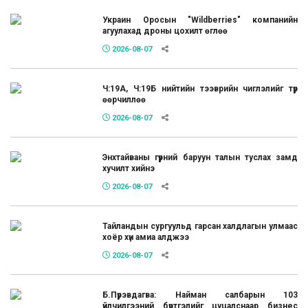
Украин Оросын "Wildberries" компанийн
агуулахад дроны цохилт өглөө
2026-08-07
Ч:19А, Ч:19Б нийтийн тээврийн чиглэлийг түр
өөрчиллөө
2026-08-07
Энхтайваны гүүрний баруун талын туслах замд
хучилт хийнэ
2026-08-07
Тайландын сургуульд гарсан халдлагын улмаас
хоёр хүн амиа алджээ
2026-08-07
Б.Пүрэвдагва: Найман салбарын 103
үйлчилгээний бүртгэлийг цуцалснаар бизнес