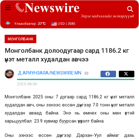
Эерэг мэдээллийг эн тэргүүнд
Улаанбаатар:
27 ℃
USD | 3585
МОНГОЛБАНК
Монголбанк долоодугаар сард 1186.2 кг
үнэт металл худалдан авчээ
Д.АРИУНЗАЯА/NEWSWIRE.MN
2025-08-06
Монголбанк 2025 оны 7 дугаар сард 1186.2 кг үнэт металл
худалдан авч, оны эхнээс өссөн дүнгээр 7.0 тонн үнэт металл
худалдан аваад байна. Энэ нь өмнөх оны мөн үетэй
харьцуулбал 23.9 хувиар буурсан үзүүлэлт байна.
Оны эхнээс өссөн дүнгээр Дархан-Уул аймаг дахь