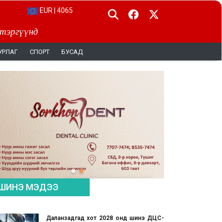
EUR | 4065
 тэргүүнд
УРЛАГ
СПОРТ
БУСАД
ШИНЭ МЭДЭЭ
Даланзадгад хот 2028 онд шинэ ДЦС-