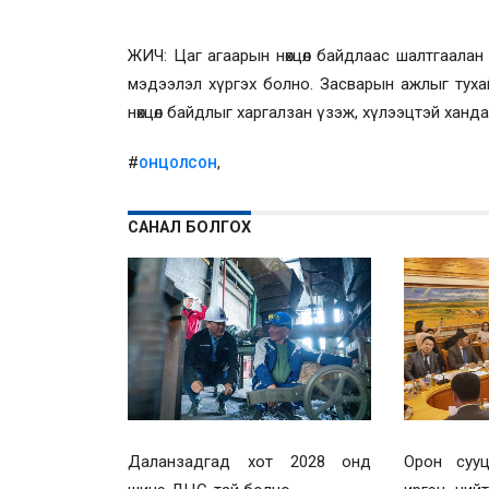
ЖИЧ: Цаг агаарын нөхцөл байдлаас шалтгаалан х
мэдээлэл хүргэх болно. Засварын ажлыг тухай
нөхцөл байдлыг харгалзан үзэж, хүлээцтэй ханда
#
,
ОНЦОЛСОН
САНАЛ БОЛГОХ
Даланзадгад хот 2028 онд
Орон сууц