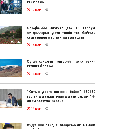
тай болно
12 цаг
Google-ийн Энэтхэг дэх 15 тэрбум
ам.долларын дата төвийн төсөл байгаль
хамгааллын маргаантай тулгарлаа
14 цаг
Сутай хайрхны тэнгэрийг тахих төрийн
тахилга боллоо
14 цаг
“Хотын дарга сонсож байна” 150150
тусгай дугаарыг наймдугаар сарын 14-
нөөс ажиллуулж эхэлнэ
14 цаг
ХЗДХ-ийн сайд С.Амарсайхан: Намайг