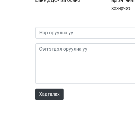
шинэ ДЦС-тай болно
иргэн нийт 
хохирчээ
Хадгалах