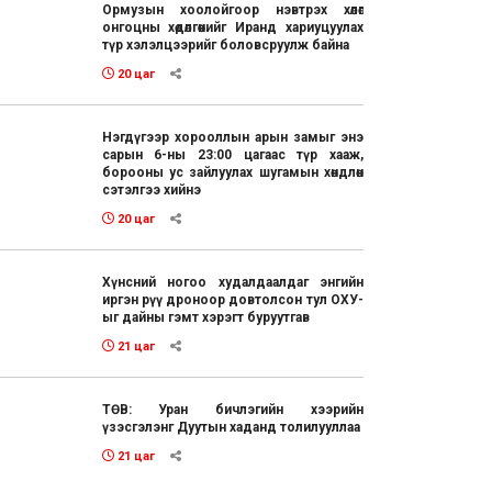
Ормузын хоолойгоор нэвтрэх хөлөг
онгоцны хөдөлгөөнийг Иранд хариуцуулах
түр хэлэлцээрийг боловсруулж байна
20 цаг
Нэгдүгээр хорооллын арын замыг энэ
сарын 6-ны 23:00 цагаас түр хааж,
борооны ус зайлуулах шугамын хөндлөн
сэтэлгээ хийнэ
20 цаг
Хүнсний ногоо худалдаалдаг энгийн
иргэн рүү дроноор довтолсон тул ОХУ-
ыг дайны гэмт хэрэгт буруутгав
21 цаг
ТӨВ: Уран бичлэгийн хээрийн
үзэсгэлэнг Дуутын хаданд толилууллаа
21 цаг