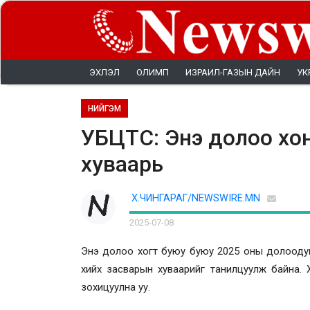
ЭХЛЭЛ
ОЛИМП
ИЗРАИЛ-ГАЗЫН ДАЙН
УК
НИЙГЭМ
УБЦТС: Энэ долоо хо
хуваарь
Х.ЧИНГАРАГ/NEWSWIRE.MN
2025-07-08
Энэ долоо хогт буюу буюу 2025 оны долоодуг
хийх засварын хуваарийг танилцуулж байна. Х
зохицуулна уу.