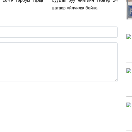
204.9 тэрбум төгрөгөөр
буудал руу нийтийн тээвэр 24
цагаар үйлчилж байна
0 / 1000