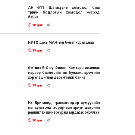
АН 4/11: Шатахууны хомсдол биш
төрийн бодлогын хомсдол үүсээд
байна
18 цаг
НИТХ дахь МАН-ын бүлэг хуралдлаа
19 цаг
Өмгөөлөгч Б.Оюунбилэг: Хамтарч ажиллах
нэрээр бизнесийг нь булааж, эрүүгийн
хэрэг ашиглан дарамталж байна
19 цаг
Их Британид трансжендер хүмүүсийн
нэг хүйстэнд зориулсан ариун цэврийн
өрөө ашиглах шинэ журам мөрдөгдөж эхэллээ
20 цаг