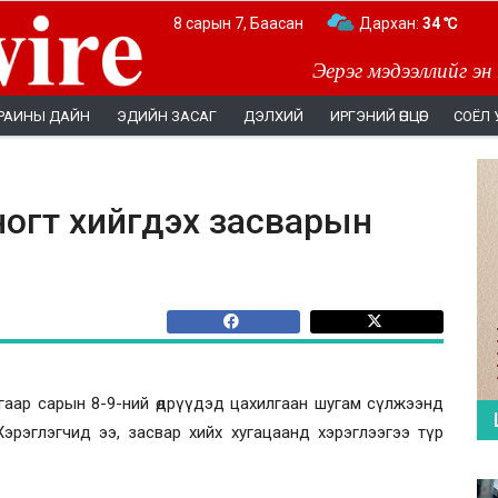
8 сарын 7, Баасан
Дархан:
34 ℃
Эерэг мэдээллийг эн
РАИНЫ ДАЙН
ЭДИЙН ЗАСАГ
ДЭЛХИЙ
ИРГЭНИЙ ӨНЦӨГ
СОЁЛ 
ногт хийгдэх засварын
аар сарын 8-9-ний өдрүүдэд цахилгаан шугам сүлжээнд
эрэглэгчид ээ, засвар хийх хугацаанд хэрэглээгээ түр