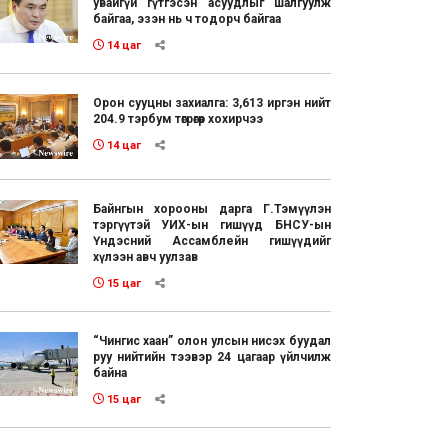
увайгүй гүтгэсэн асуудлыг шалгуулж
байгаа, эзэн нь ч тодорч байгаа
14 цаг
Орон сууцны захиалга: 3,613 иргэн нийт
204.9 тэрбум төгрөгөөр хохирчээ
14 цаг
Байнгын хорооны дарга Г.Тэмүүлэн
тэргүүтэй УИХ-ын гишүүд БНСУ-ын
Үндэсний Ассамблейн гишүүдийг
хүлээн авч уулзав
15 цаг
“Чингис хаан” олон улсын нисэх буудал
руу нийтийн тээвэр 24 цагаар үйлчилж
байна
15 цаг