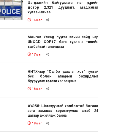
Цагдаагийн байгууллага нэг өдрийн
дотор 2,321 дуудлага, мэдээлэл
хүлээн авчээ
16 цаг
Монгол Улсад суугаа элчин сайд нар
UNCCD COP17 бага хурлын төслийн
талбайтай танилцлаа
17 цаг
НИТХ-аар "Сэлбэ ухаалаг хот" тусгай
бүс болон агаарын бохирдлыг
бууруулах төлөвлөгөөг хэлэлцэнэ
18 цаг
АҮЭБЯ: Шатахуунтай холбоотой богино
арга хэмжээ хэрэгжүүлэх штаб 24
цагаар ажиллаж байна
18 цаг