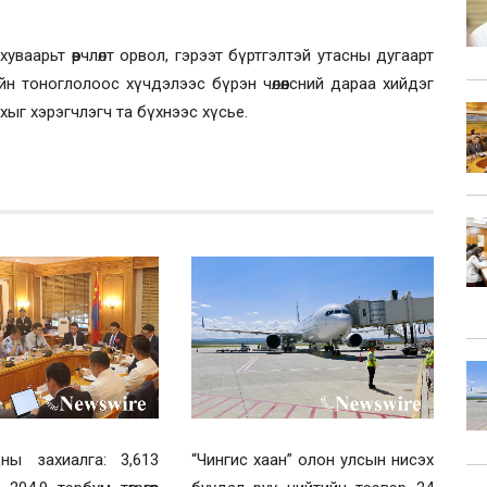
уваарьт өөрчлөлт орвол, гэрээт бүртгэлтэй утасны дугаарт
н тоноглолоос хүчдэлээс бүрэн чөлөөлсний дараа хийдэг
хыг хэрэгчлэгч та бүхнээс хүсье.
ны захиалга: 3,613
“Чингис хаан” олон улсын нисэх