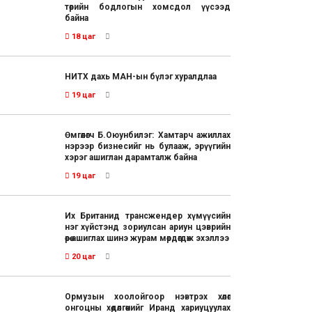
төрийн бодлогын хомсдол үүсээд
байна
18 цаг
НИТХ дахь МАН-ын бүлэг хуралдлаа
19 цаг
Өмгөөлөгч Б.Оюунбилэг: Хамтарч ажиллах
нэрээр бизнесийг нь булааж, эрүүгийн
хэрэг ашиглан дарамталж байна
19 цаг
Их Британид трансжендер хүмүүсийн
нэг хүйстэнд зориулсан ариун цэврийн
өрөө ашиглах шинэ журам мөрдөгдөж эхэллээ
20 цаг
Ормузын хоолойгоор нэвтрэх хөлөг
онгоцны хөдөлгөөнийг Иранд хариуцуулах