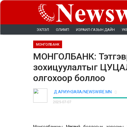
ЭХЛЭЛ
ОЛИМП
ИЗРАИЛ-ГАЗЫН ДАЙН
УК
МОНГОЛБАНК
МОНГОЛБАНК: Тэтгэв
зохицуулалтыг ЦУЦАЛЖ,
олгохоор боллоо
Д.АРИУНЗАЯА/NEWSWIRE.MN
2025-07-07
Монголбанкны Мөнгөний бодлогын хорооны