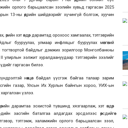
мжийн орлого барьцаалсан зээлийн хувьд гаргасан 2025
арын 13-ны өдрийн шийдвэрийг хүчингүй болгож, хуучин
х, өрийн хэт өндөр дарамтад орохоос хамгаалах, тэтгэврийн
длыг бууруулах, улмаар инфляцыг бууруулах мөнгөний
н тогтвортой байдлыг дэмжих зорилгоор Монголбанкны
II улирлын ээлжит хуралдаануудаар тэтгэврийн зээлийг
дийг гаргасан билээ.
үндрэлтэй нөхцөл байдал үүсгэж байгаа талаар зарим
сгийн газар, Улсын Их Хурлын байнгын хороо, УИХ-ын
харгалзан үзлээ.
д өрийн дарамтаа зохистой түвшинд хязгаарлаж, хэт өндөр
ийн засгийн баталгаа алдагдах эрсдэлээс өөрсдийгөө
гэвэр, тэтгэмж, халамжийн орлого барьцаалсан зээл,