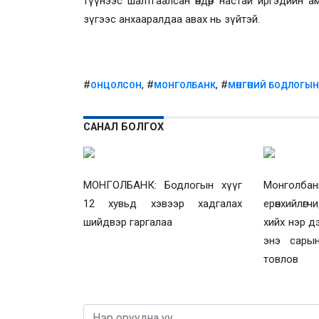
түүнээс шалтгаалсан өндөр настай иргэдийн
зүгээс анхааралдаа авах нь зүйтэй.
#
, #
, #
ОНЦОЛСОН
МОНГОЛБАНК
МӨНГӨНИЙ БОДЛОГЫ
САНАЛ БОЛГОХ
МОНГОЛБАНК: Бодлогын хүүг
Монголба
12 хувьд хэвээр хадгалах
ерөнхийлө
шийдвэр гаргалаа
хийх нэр д
энэ сарын
товлов