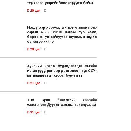
түр хэлэлцээрийг боловсруулж байна
20 цаг
Нэгдүгээр хорооллын арын замыг энэ
сарын 6-ны 23:00 цагаас түр хааж,
борооны ус зайлуулах шугамын хөндлөн
сэтэлгээ хийнэ
20 цаг
Хүнсний ногоо худалдаалдаг энгийн
иргэн рүү дроноор довтолсон тул ОХУ-
ыг дайны гэмт хэрэгт буруутгав
21 цаг
ТӨВ: Уран бичлэгийн хээрийн
үзэсгэлэнг Дуутын хаданд толилууллаа
21 цаг