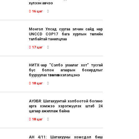
хүлээн авчээ
16 цаг
Монгол Улсад суугаа элчин сайд нар
UNCCD COP17 бага хурлын төслийн
талбайтай танилцлаа
17 цаг
НИТХ-аар "Сэлбэ ухаалаг хот" тусгай
бүс болон агаарын бохирдлыг
бууруулах төлөвлөгөөг хэлэлцэнэ
18 цаг
АҮЭБЯ: Шатахуунтай холбоотой богино
арга хэмжээ хэрэгжүүлэх штаб 24
цагаар ажиллаж байна
18 цаг
АН 4/11: Шатахууны хомсдол биш