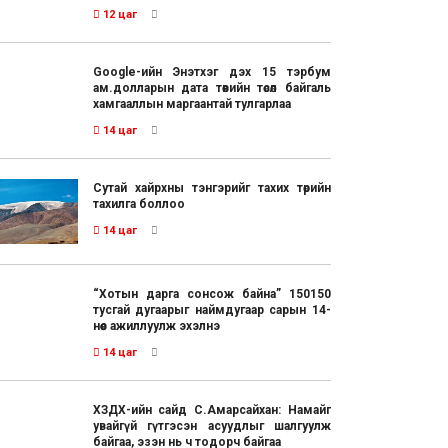
12 цаг
Google-ийн Энэтхэг дэх 15 тэрбум
ам.долларын дата төвийн төсөл байгаль
хамгааллын маргаантай тулгарлаа
14 цаг
Сутай хайрхны тэнгэрийг тахих төрийн
тахилга боллоо
14 цаг
“Хотын дарга сонсож байна” 150150
тусгай дугаарыг наймдугаар сарын 14-
нөөс ажиллуулж эхэлнэ
14 цаг
ХЗДХ-ийн сайд С.Амарсайхан: Намайг
увайгүй гүтгэсэн асуудлыг шалгуулж
байгаа, эзэн нь ч тодорч байгаа