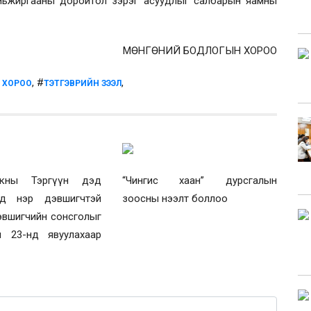
 амьжиргааны доройтол зэрэг асуудлыг салбарын яамны
МӨНГӨНИЙ БОДЛОГЫН ХОРОО
, #
,
Н ХОРОО
ТЭТГЭВРИЙН ЗЭЭЛ
нкны Тэргүүн дэд
“Чингис хаан” дурсгалын
гчид нэр дэвшигчтэй
зоосны нээлт боллоо
эвшигчийн сонсголыг
 23-нд явуулахаар