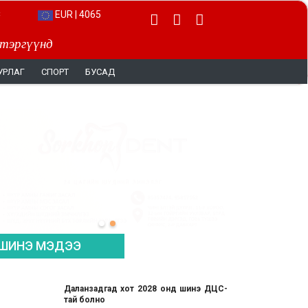
EUR | 4065
 тэргүүнд
УРЛАГ
СПОРТ
БУСАД
ШИНЭ МЭДЭЭ
Даланзадгад хот 2028 онд шинэ ДЦС-
тай болно