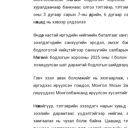
хуралдаанаар банкнаас олгох тэтгэвэр, тэтгэ
оны 3 дугаар сарын 7-ны өдрийн, 6 дугаар с
нөхцөлд нь хэвээр үлдээлээ.
Өндөр настай иргэдийн нийгмийн баталгааг ханга
зээлдэгчдийн санхүүгийн эрсдэл, эмзэг бай
бодлоготой нийцтэйгээр санхүүгийн салбары
Мөнгөний бодлогын хорооны 2025 оны I болон 
зохицуулсан шат дараатай бодлогын шийдвэрүү
Гэвч зээл авах боломжийг нь хязгаарлаж, х
иргэдээс ирүүлсэн гомдол, Монгол Улсын За
гишүүдээс Монголбанканд ирүүлсэн хүсэлтийг 
Нөгөөтэйгүүр, тэтгэврийн зээлдэгч нарын хувь
зээлийн дарамтаас үүдэлтэйгээр нийгэм, эд
хамгаалах нь чухал болж байна. Цаашид тэт