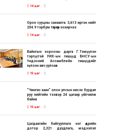
14 цаг
Орон сууцны захиалга: 3,613 иргэн нийт
204.9 тэрбум төгрөгөөр хохирчээ
14 цаг
Байнгын хорооны дарга Г.Тэмүүлэн
тэргүүтэй УИХ-ын гишүүд БНСУ-ын
Үндэсний Ассамблейн гишүүдийг
хүлээн авч уулзав
15 цаг
“Чингис хаан” олон улсын нисэх буудал
руу нийтийн тээвэр 24 цагаар үйлчилж
байна
15 цаг
Цагдаагийн байгууллага нэг өдрийн
дотор 2,321 дуудлага, мэдээлэл