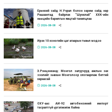
Ерөнхий сайд Н.Учрал болон зарим сайд нар
Рашаантад байрлах “Шунхлай” ХХК-ийн
нөөцийн барилгын явцтай танилцлаа
2026-08-08
Ирэх 10 хоногийн цаг агаарын төвөл мэдээ
2026-08-08
Э.Рэнцэнханд: Монгол залуучууд ажлын зах
зээлийг зөвхөн Монголоор хязгаарлаж битгий
хараасай
2026-08-08
ОХУ-аас АИ-92 автобензиний импорт
тасралтгүй үргэлжилж байна