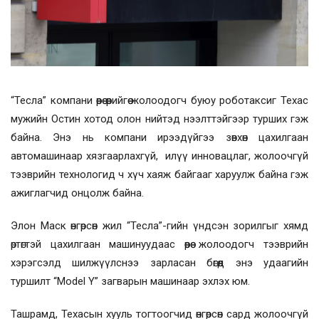
“Тесла” компани өөрөө өөрийгөө жолоодогч буюу роботаксиг Техас
мужийн Остин хотод олон нийтэд нээлттэйгээр турших гэж
байна. Энэ нь компани ирээдүйгээ зөвхөн цахилгаан
автомашинаар хязгаарлахгүй, илүү инновацлаг, жолоочгүй
тээврийн технологид ч хүч хаяж байгааг харуулж байна гэж
ажиглагчид онцолж байна.
Элон Маск өнгөрсөн жил “Тесла”-гийн үндсэн зорилгыг хямд
өртөгтэй цахилгаан машинуудаас өөрөө жолоодогч тээврийн
хэрэгсэлд шилжүүлснээ зарласан бөгөөд энэ удаагийн
туршилт “Model Y” загварын машинаар эхлэх юм.
Ташрамд, Техасын хууль тогтоогчид өнгөрсөн сард жолоочгүй