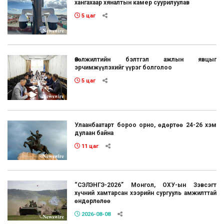
хангахаар хяналтын камер суурилуулав
5 цаг
Өвөлжилтийн бэлтгэл ажлын явцыг
эрчимжүүлэхийг үүрэг болголоо
5 цаг
Улаанбаатарт бороо орно, өдөртөө 24-26 хэм
дулаан байна
11 цаг
“СЭЛЭНГЭ-2026” Монгол, ОХУ-ын Зэвсэгт
хүчний хамтарсан хээрийн сургууль амжилттай
өндөрлөлөө
2026-08-08