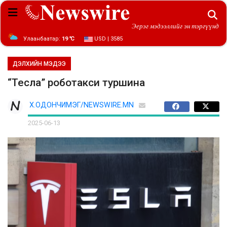
Эерэг мэдээллийг эн тэргүүнд
Улаанбаатар:
19 ℃
USD | 3585
ДЭЛХИЙН МЭДЭЭ
“Тесла” роботакси туршина
Х.ОДОНЧИМЭГ/NEWSWIRE.MN
2025-06-13