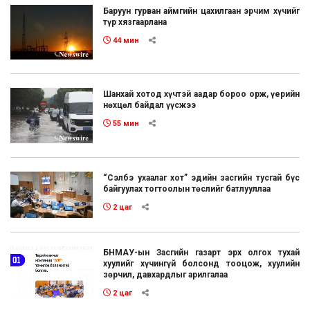
Баруун гурван аймгийн цахилгаан эрчим хүчийг
түр хязгаарлана
44 мин
Шанхай хотод хүчтэй аадар бороо орж, үерийн
нөхцөл байдал үүсжээ
55 мин
“Сэлбэ ухаалаг хот” эдийн засгийн тусгай бүс
байгуулах тогтоолын төслийг батлууллаа
2 цаг
БНМАУ-ын Засгийн газарт эрх олгох тухай
хуулийг хүчингүй болсонд тооцож, хуулийн
зөрчил, давхардлыг арилгалаа
2 цаг