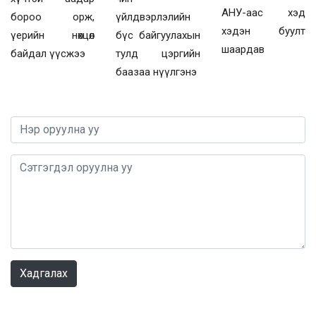
АНУ-аас хэд
бороо орж,
үйлдвэрлэлийн
хэдэн буулт
үерийн нөхцөл
бүс байгуулахын
шаардав
байдал үүсжээ
тулд цэргийн
баазаа нүүлгэнэ
0 / 1000
Хадгалах