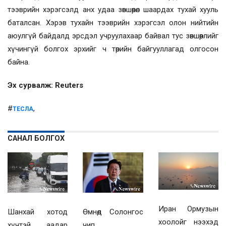
тээврийн хэрэгсэлд анх удаа зөвшөөрөл шаардах тухай хууль
баталсан. Хэрэв тухайн тээврийн хэрэгсэл олон нийтийн
аюулгүй байдалд эрсдэл учруулахаар байвал тус зөвшөөрлийг
хүчингүй болгох эрхийг ч төрийн байгууллагад олгосон
байна.
Эх сурвалж: Reuters
#
,
ТЕСЛА
САНАЛ БОЛГОХ
Иран Ормузын
Шанхай хотод
Өмнөд Солонгос
хоолойг нээхэд
хүчтэй аадар
чип