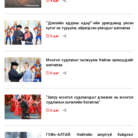
4 цаг
“Дэлхийн адууны өдөр”-ийн уралдаанд уясан
хүлэг нь түрүүлж, айрагдсан уяачдыг шагналаа
5 цаг
Монгол судлалыг хөгжүүлж байгаа эрхмүүдийг
шагналаа
5 цаг
"Залуу монгол судлаачдыг дэмжих нь монгол
судлалын хөгжлийн баталгаа"
5 цаг
ГОВЬ-АЛТАЙ: Нийтийн аюулгүй байдлыг