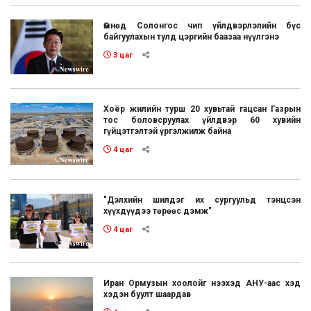
Өмнөд Солонгос чип үйлдвэрлэлийн бүс
байгуулахын тулд цэргийн баазаа нүүлгэнэ
3 цаг
Хоёр жилийн турш 20 хувьтай гацсан Газрын
тос боловсруулах үйлдвэр 60 хувийн
гүйцэтгэлтэй үргэлжилж байна
4 цаг
"Дэлхийн шилдэг их сургуульд тэнцсэн
хүүхдүүдээ төрөөс дэмж"
4 цаг
Иран Ормузын хоолойг нээхэд АНУ-аас хэд
хэдэн буулт шаардав