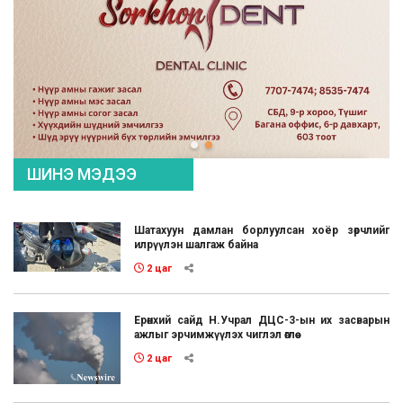
ШИНЭ МЭДЭЭ
Шатахуун дамлан борлуулсан хоёр зөрчлийг
илрүүлэн шалгаж байна
2 цаг
Ерөнхий сайд Н.Учрал ДЦС-3-ын их засварын
ажлыг эрчимжүүлэх чиглэл өглөө
2 цаг