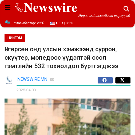
Эерэг мэдээллийг эн тэргүүнд
Улаанбаатар:
29 ℃
USD | 3585
НИЙГЭМ
Өнгөрсөн онд улсын хэмжээнд суррон,
скүүтер, мопедоос үүдэлтэй осол
гэмтлийн 532 тохиолдол бүртгэгджээ
NEWSWIRE.MN
2025-04-03