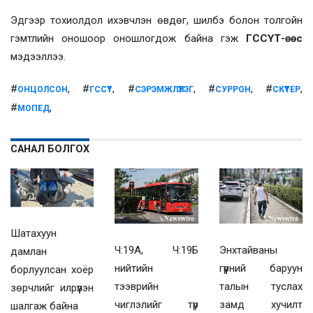
Эдгээр тохиолдол ихэвчлэн өвдөг, шилбэ болон толгойн
гэмтлийн оношоор оношлогдож байна гэж
ГССҮТ-өөс
мэдээллээ.
#
, #
, #
, #
, #
,
ОНЦОЛСОН
ГССҮТ
СЭРЭМЖЛҮҮЛЭГ
СУРРОН
СКҮҮТЕР
#
,
МОПЕД
САНАЛ БОЛГОХ
Шатахуун
Ч:19А, Ч:19Б
Энхтайваны
дамлан
нийтийн
гүүрний баруун
борлуулсан хоёр
тээврийн
талын туслах
зөрчлийг илрүүлэн
чиглэлийг түр
замд хучилт
шалгаж байна