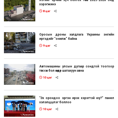
Хогийг эрчим хүч болгох төсөл 2025-2028 онд
хэрэгжинэ
8 цаг
Оросын дроны халдлага Украины энгийн
иргэдийг "онилж" байна
9 цаг
Автомашины улсын дугаар сондгой тоогоор
төгссөн бол өнөөдөр шатахуун авна
10 цаг
"Эх орондоо эргэн ирэх хэрэгтэй юу?" панел
хэлэлцүүлэг боллоо
10 цаг