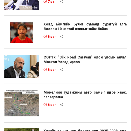
7 цаг
Ховд аймгийн Буянт суманд сураггүй алга
болсон 10 настай охиныг хайж байна
8 цаг
COP17: "Silk Road Caravan" олон улсын аялал
Монгол Улсад ирлээ
8 цаг
Монелийн гудамжны авто замыг өнөөдрөөс хааж,
засварлана
8 цаг