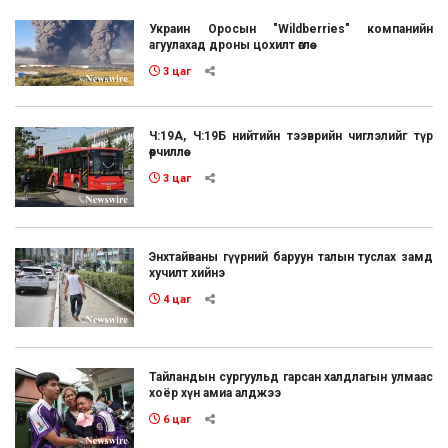
Украин Оросын "Wildberries" компанийн
агуулахад дроны цохилт өглөө
3 цаг
Ч:19А, Ч:19Б нийтийн тээврийн чиглэлийг түр
өөрчиллөө
3 цаг
Энхтайваны гүүрний баруун талын туслах замд
хучилт хийнэ
4 цаг
Тайландын сургуульд гарсан халдлагын улмаас
хоёр хүн амиа алджээ
6 цаг