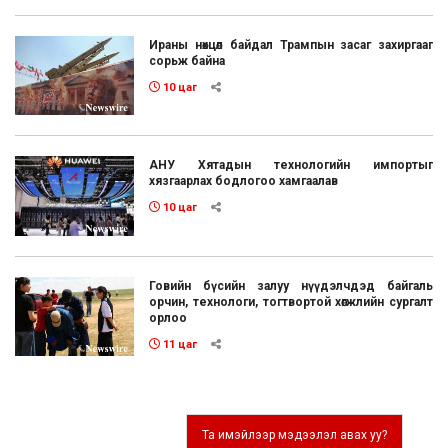
Ираны нөхцөл байдал Трампын засаг захиргааг
сорьж байна
10 цаг
АНУ Хятадын технологийн импортыг
хязгаарлах бодлогоо хамгаалав
10 цаг
Говийн бүсийн залуу нүүдэлчдэд байгаль
орчин, технологи, тогтвортой хөгжлийн сургалт
орлоо
11 цаг
Та имэйлээр мэдээлэл авах уу?