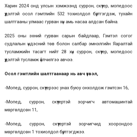
Харин 2024 онд улсын хэмжээнд суррон, скүүтер, мопедоос
үүдэлтэй осол гэмтлийн 532 тохиолдол бүртгэгдэж, тухайн
шалтгааны улмаас гурван хүн амь насаа алдсан байна.
2025 оны эхний гурван сарын байдлаар, Гэмтэл согог
судлалын үндэсний төв болон салбар эмнэлгийн Яаралтай
тусламжийн тасагт нийт 28 хүн суррон, скүүтер, мопедоос
үүдэлтэй тусламж үйлчилгээ авчээ.
Осол гэмтлийн шалтгаанаар нь авч үзвэл,
-Мопед, суррон, скүүтерээс унах буюу онхолдож гэмтсэн 16,
-Мопед, суррон, скүүтертэй зорчигч автомашинтай
мөргөлдсөн 11,
-Мопед, суррон, скүүтертэй зорчигчид хоорондоо
мөргөлдсөн 1 тохиолдол бүртгэгджээ.