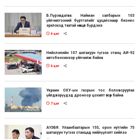
Б.Пүрэвдагва: Найман салбарын 103
үйлчилгээний бүртгэлийг цуцалснаар бизнес
эрхлэхэд таатай нөхцөл бүрдэнэ
6 цаг
Нийслэлийн 107 шатахуун түгээх станц АИ-92
автобензинээр үйлчилж байна
6 цаг
Украин ОХУ-ын газрын тос боловсруулах
үйлдвэрүүдэд дроноор цохилт өгсөөр байна
7 цаг
АҮЭБЯ: Улаанбаатарын 155, орон нутгийн 75
шатахуун түгээх станцад нийлүүлэлт хийлээ