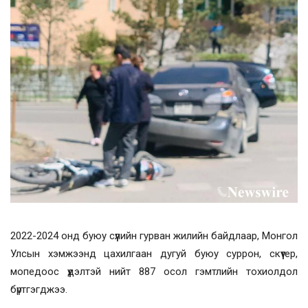
2022-2024 онд буюу сүүлийн гурван жилийн байдлаар, Монгол
Улсын хэмжээнд цахилгаан дугуй буюу суррон, скүүтер,
мопедоос үүдэлтэй нийт 887 осол гэмтлийн тохиолдол
бүртгэгджээ.