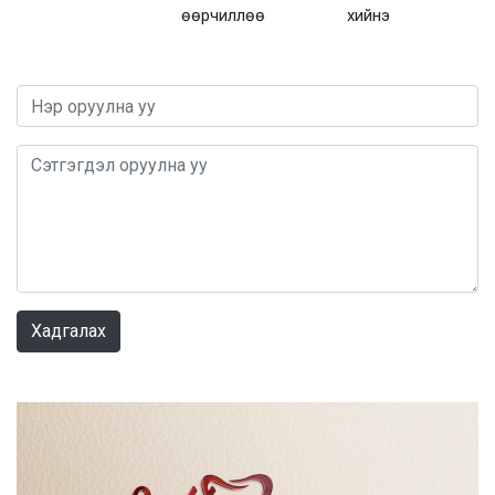
өөрчиллөө
хийнэ
0 / 1000
Хадгалах