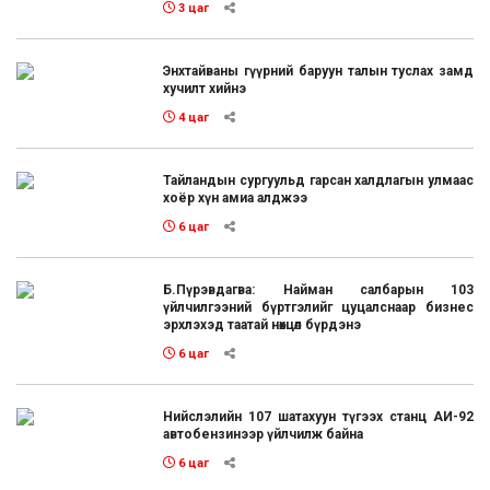
3 цаг
Энхтайваны гүүрний баруун талын туслах замд
хучилт хийнэ
4 цаг
Тайландын сургуульд гарсан халдлагын улмаас
хоёр хүн амиа алджээ
6 цаг
Б.Пүрэвдагва: Найман салбарын 103
үйлчилгээний бүртгэлийг цуцалснаар бизнес
эрхлэхэд таатай нөхцөл бүрдэнэ
6 цаг
Нийслэлийн 107 шатахуун түгээх станц АИ-92
автобензинээр үйлчилж байна
6 цаг