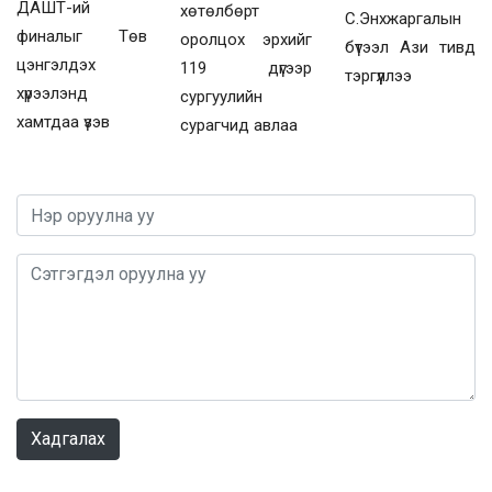
ДАШТ-ий
хөтөлбөрт
С.Энхжаргалын
финалыг Төв
оролцох эрхийг
бүтээл Ази тивд
цэнгэлдэх
119 дүгээр
тэргүүллээ
хүрээлэнд
сургуулийн
хамтдаа үзэв
сурагчид авлаа
0 / 1000
Хадгалах