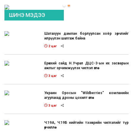
ШИНЭ МЭДЭЭ
Шатахуун дамлан борлуулсан хоёр зөрчлийг
илрүүлэн шалгаж байна
2 цаг
Ерөнхий сайд Н.Учрал ДЦС-3-ын их засварын
ажлыг эрчимжүүлэх чиглэл өглөө
3 цаг
Украин Оросын "Wildberries" компанийн
агуулахад дроны цохилт өглөө
3 цаг
Ч:19А, Ч:19Б нийтийн тээврийн чиглэлийг түр
өөрчиллөө