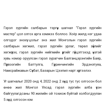
Гэрэл зургийн салбарын тэргүүн шагнал “Гэрэл зургийн
мастер” цол олгох арга хэмжээ боллоо. Хоёр жилд нэг удаа
олгодог энэхүү цолыг энэ жил Монголын гэрэл зургийн
салбарын хөгжил, гэрэл зургийн урлаг, төрөл зүйлийг
хөгжүүлэх, гэрэл зургийн нийгмийн үүргийг гүйцэтгэхэд үнэтэй
хувь нэмэр оруулсан гэрэл зурагчин Балганцэрэнгийн Баяр,
Пүрвээгийн Баттулга, Гүрринчингийн Эрдэнэтуяа,
Намсрайжавын Сүхбат, Базарын Цээпил нарт хүртээлээ.
Уг шагналыг 2020 онд 4, 2022 онд 2 хүнд тус тус олгосон бол
өнөө жил Монгол Улсад гэрэл зургийн алба үүсэн
байгуулагдсаны 90 жилийн ой тохиож буйтай холбогдуулан
5 хүнд олгосон юм.