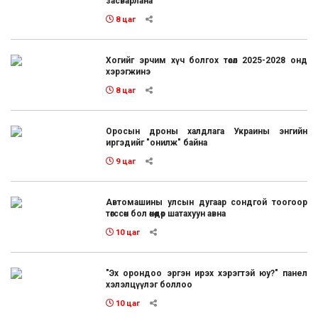
засварлана
8 цаг
Хогийг эрчим хүч болгох төсөл 2025-2028 онд
хэрэгжинэ
8 цаг
Оросын дроны халдлага Украины энгийн
иргэдийг "онилж" байна
9 цаг
Автомашины улсын дугаар сондгой тоогоор
төгссөн бол өнөөдөр шатахуун авна
10 цаг
"Эх орондоо эргэн ирэх хэрэгтэй юу?" панел
хэлэлцүүлэг боллоо
10 цаг