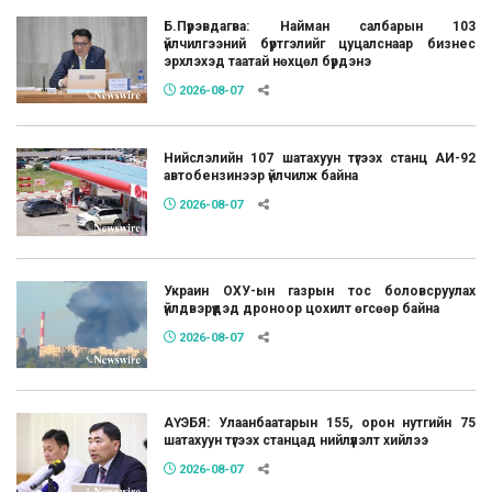
Б.Пүрэвдагва: Найман салбарын 103
үйлчилгээний бүртгэлийг цуцалснаар бизнес
эрхлэхэд таатай нөхцөл бүрдэнэ
2026-08-07
Нийслэлийн 107 шатахуун түгээх станц АИ-92
автобензинээр үйлчилж байна
2026-08-07
Украин ОХУ-ын газрын тос боловсруулах
үйлдвэрүүдэд дроноор цохилт өгсөөр байна
2026-08-07
АҮЭБЯ: Улаанбаатарын 155, орон нутгийн 75
шатахуун түгээх станцад нийлүүлэлт хийлээ
2026-08-07