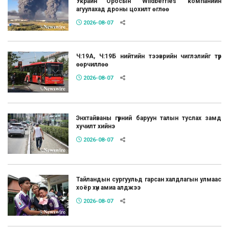
Украин Оросын "Wildberries" компанийн
агуулахад дроны цохилт өглөө
2026-08-07
Ч:19А, Ч:19Б нийтийн тээврийн чиглэлийг түр
өөрчиллөө
2026-08-07
Энхтайваны гүүрний баруун талын туслах замд
хучилт хийнэ
2026-08-07
Тайландын сургуульд гарсан халдлагын улмаас
хоёр хүн амиа алджээ
2026-08-07