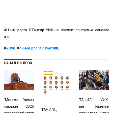
АН-ын дарга Л.Гантөмөр УИХ-ын ээлжит сонгуульд саналаа
өглөө.
#
, #
,
#LIVE
АН-ЫН ДАРГА Л.ГАНТӨМӨР
САНАЛ БОЛГОХ
“Монгол Улсын
ТАНИЛЦ: УИХ-
хөгжлийн 2025
ын байнгын
ТАНИЛЦ:
оны төлөвлөгөө батлах
хороодын шинэ