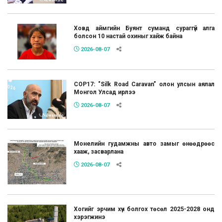
Ховд аймгийн Буянт суманд сураггүй алга
болсон 10 настай охиныг хайж байна
2026-08-07
COP17: "Silk Road Caravan" олон улсын аялал
Монгол Улсад ирлээ
2026-08-07
Монелийн гудамжны авто замыг өнөөдрөөс
хааж, засварлана
2026-08-07
Хогийг эрчим хүч болгох төсөл 2025-2028 онд
хэрэгжинэ