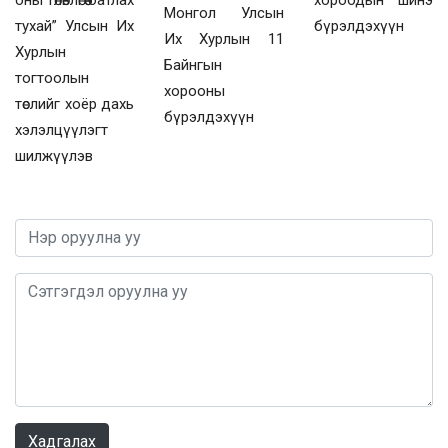
Монгол Улсын
тухай” Улсын Их
бүрэлдэхүүн
Их Хурлын 11
Хурлын
Байнгын
тогтоолын
хорооны
төслийг хоёр дахь
бүрэлдэхүүн
хэлэлцүүлэгт
шилжүүлэв
0 / 1000
Хадгалах