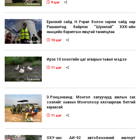
9 цаг
Ерөнхий сайд Н.Учрал болон зарим сайд нар
Рашаантад байрлах “Шунхлай” ХХК-ийн
нөөцийн барилгын явцтай танилцлаа
10 цаг
Ирэх 10 хоногийн цаг агаарын төвөл мэдээ
11 цаг
Э.Рэнцэнханд: Монгол залуучууд ажлын зах
зээлийг зөвхөн Монголоор хязгаарлаж битгий
хараасай
11 цаг
ОХУ-аас АИ-92 автобензиний импорт