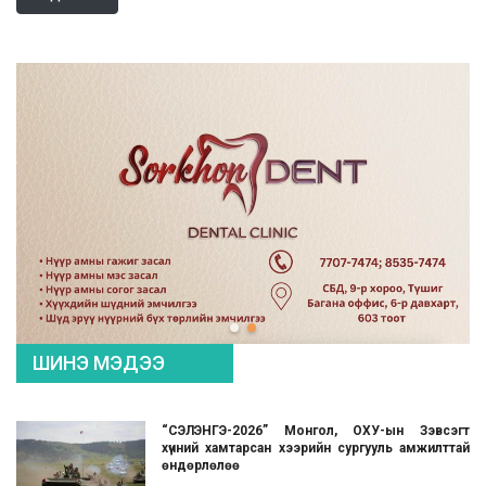
ШИНЭ МЭДЭЭ
“СЭЛЭНГЭ-2026” Монгол, ОХУ-ын Зэвсэгт
хүчний хамтарсан хээрийн сургууль амжилттай
өндөрлөлөө