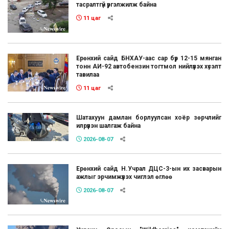
тасралтгүй үргэлжилж байна
11 цаг
Ерөнхий сайд БНХАУ-аас сар бүр 12-15 мянган
тонн АИ-92 автобензин тогтмол нийлүүлэх хүсэлт
тавилаа
11 цаг
Шатахуун дамлан борлуулсан хоёр зөрчлийг
илрүүлэн шалгаж байна
2026-08-07
Ерөнхий сайд Н.Учрал ДЦС-3-ын их засварын
ажлыг эрчимжүүлэх чиглэл өглөө
2026-08-07