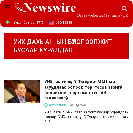
Эерэг мэдээллийг эн тэргүүнд
Улаанбаатар:
27 ℃
USD | 3585
УИХ ДАХЬ АН-ЫН БҮЛЭГ ЭЭЛЖИТ
БУСААР ХУРАЛДАВ
УИХ-ын гишүүн Х.Тэмүүжин: МАН-ын
асуудлаас болоод төр, төсөв эзэнгүй
болчихлоо, парламентыг АН
гацаагаагүй
2025-10-02
268
УИХ дахь АН-ын бүлэг ээлжит бусаар хуралдсан
талаар УИХ-ын гишүүн Х.Тэмүүжин мэдээлэл өгч
байна.