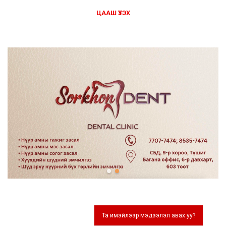
ЦААШ ҮЗЭХ
Та имэйлээр мэдээлэл авах уу?