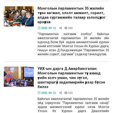
Монголын парламентын 35 жилийн
түүхэн хөгжил, ололт амжилт, сорилт,
алдаа сургамжийн талаар хэлэлцүүлэг
өрнүүлэв
2025-09-12
343
“Парламентын залгамж холбоо” байнгын
ажиллагаатай парламентын 35 жилийн ойн
хүрээнд болж буй эрдэм шинжилгээний хурлын
эхний илтгэлийг Монгол Улсын Их Хурлын дарга,
гишүүн асан Д.Лүндээжанцан “Парламентын 35
жилийн сорилт, сургамж” сэдвээр танилцуулав.
УИХ-ын дарга Д.Амарбаясгалан:
Монголын парламентын түүх ахмад
үеийн холч ухаан, чин зүтгэл,
шантаршгүй хөдөлмөрийн үрээр бүтсэн
билээ
2025-09-12
323
Байнгын ажиллагаатай парламентын 35 жилийн
ойд зориулсан “Парламентын залгамж чанар”
эрдэм шинжилгээний хурлыг нээж Монгол
Улсын Их Хурлын дарга Дашзэгвийн