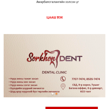
Амарбаясгалангийн хэлсэн үг
ЦААШ ҮЗЭХ