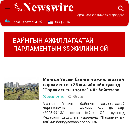
Эерэг мэдээллийг эн тэргүүнд
Улаанбаатар:
31 ℃
USD | 3585
БАЙНГЫН АЖИЛЛАГААТАЙ
ПАРЛАМЕНТЫН 35 ЖИЛИЙН ОЙ
Монгол Улсын байнгын ажиллагаатай
парламентын 35 жилийн ойн хүрээнд
“Парламентын төгөл”-ийг байгуулав
2025-09-15
205
Монгол Улсын байнгын ажиллагаатай
парламентын 35 жилийн ойн өдөр өнөөдөр
/2025.09.13/ тохиож байна. Ойн хүрээнд
Үндэсний цэцэрлэгт хүрээлэнд “Парламентын
төгөл”-ийг байгуулахаар болсон юм.