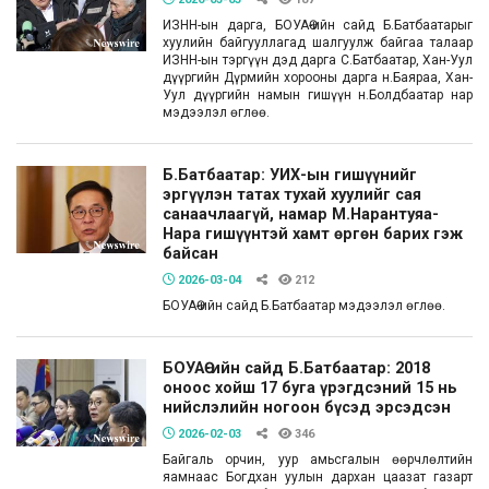
ИЗНН-ын дарга, БОУАӨ-ийн сайд Б.Батбаатарыг
хуулийн байгууллагад шалгуулж байгаа талаар
ИЗНН-ын тэргүүн дэд дарга С.Батбаатар, Хан-Уул
дүүргийн Дүрмийн хорооны дарга н.Баяраа, Хан-
Уул дүүргийн намын гишүүн н.Болдбаатар нар
мэдээлэл өглөө.
Б.Батбаатар: УИХ-ын гишүүнийг
эргүүлэн татах тухай хуулийг сая
санаачлаагүй, намар М.Нарантуяа-
Нара гишүүнтэй хамт өргөн барих гэж
байсан
2026-03-04
212
БОУАӨ-ийн сайд Б.Батбаатар мэдээлэл өглөө.
БОУАӨ-ийн сайд Б.Батбаатар: 2018
оноос хойш 17 буга үрэгдсэний 15 нь
нийслэлийн ногоон бүсэд эрсэдсэн
2026-02-03
346
Байгаль орчин, уур амьсгалын өөрчлөлтийн
яамнаас Богдхан уулын дархан цаазат газарт