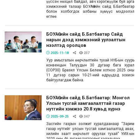
үүссэн нөхцөл байдал, авч хэрэгжүүлж буй арга
хэмжээний талаар БОУАӨ-ийн сайд Б.Батбаатар
болон холбогдох албаны хүмүүс мэдээлэл
өглөө.
БОУАӨ-ийн сайд Б.Батбаатар Сайд
нарын дээд хэмжээний уулзалтын
нээлтэд оролцов
2025-11-18
237
Уур амьсгалын өөрчлөлтийн тухай НҮБ-ын суурь
конвенцын Талуудын 30 дугаар бага хурал
(COP30) Бразил Улсын Белем хотноо 2025 оны
11 дүгээр сарын 10-21-ний өдрүүдэд зохион
байгуулагдаж байна.
БОУАӨ-ийн сайд Б.Батбаатар: Монгол
Улсын тусгай хамгаалалттай газар
нутгийн хэмжээ 20.8 хувьд хүрнэ
2025-09-25
347
Засгийн газрын ээлжит хуралдаанаар “Зарим
газар нутгийг улсын тусгай хамгаалалтад авах,
хилийн заагт өөрчлөлт оруулах тухай” УИХ-ын
2020 оны 46 дугаар тогтоолыг хэлэлцлээ.