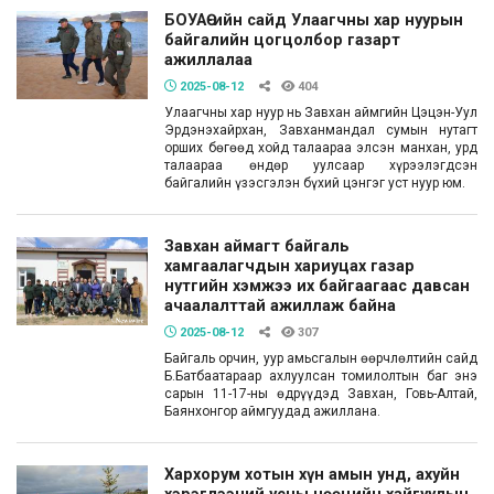
БОУАӨ-ийн сайд Улаагчны хар нуурын
байгалийн цогцолбор газарт
ажиллалаа
2025-08-12
404
Улаагчны хар нуур нь Завхан аймгийн Цэцэн-Уул
Эрдэнэхайрхан, Завханмандал сумын нутагт
орших бөгөөд хойд талаараа элсэн манхан, урд
талаараа өндөр уулсаар хүрээлэгдсэн
байгалийн үзэсгэлэн бүхий цэнгэг уст нуур юм.
Завхан аймагт байгаль
хамгаалагчдын хариуцах газар
нутгийн хэмжээ их байгаагаас давсан
ачаалалттай ажиллаж байна
2025-08-12
307
Байгаль орчин, уур амьсгалын өөрчлөлтийн сайд
Б.Батбаатараар ахлуулсан томилолтын баг энэ
сарын 11-17-ны өдрүүдэд Завхан, Говь-Алтай,
Баянхонгор аймгуудад ажиллана.
Хархорум хотын хүн амын унд, ахуйн