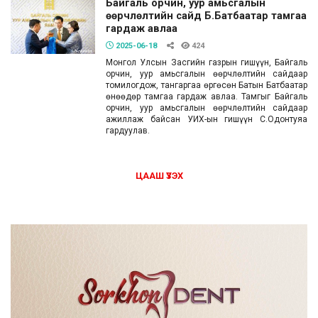
Байгаль орчин, уур амьсгалын
өөрчлөлтийн сайд Б.Батбаатар тамгаа
гардаж авлаа
2025-06-18
424
Монгол Улсын Засгийн газрын гишүүн, Байгаль
орчин, уур амьсгалын өөрчлөлтийн сайдаар
томилогдож, тангаргаа өргөсөн Батын Батбаатар
өнөөдөр тамгаа гардаж авлаа. Тамгыг Байгаль
орчин, уур амьсгалын өөрчлөлтийн сайдаар
ажиллаж байсан УИХ-ын гишүүн С.Одонтуяа
гардуулав.
ЦААШ ҮЗЭХ