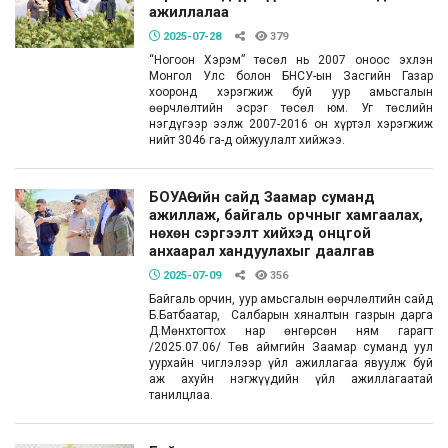
ажиллалаа
2025-07-28
379
“Ногоон Хэрэм” төсөл нь 2007 оноос эхлэн
Монгол Улс болон БНСУ-ын Засгийн Газар
хооронд хэрэгжиж буй уур амьсгалын
өөрчлөлтийн эсрэг төсөл юм. Уг төслийн
нэгдүгээр ээлж 2007-2016 он хүртэл хэрэгжиж
нийт 3046 га-д ойжуулалт хийжээ.
БОУАӨ-ийн сайд Заамар суманд
ажиллаж, байгаль орчныг хамгаалах,
нөхөн сэргээлт хийхэд онцгой
анхаарал хандуулахыг даалгав
2025-07-09
356
Байгаль орчин, уур амьсгалын өөрчлөлтийн сайд
Б.Батбаатар, Салбарын хяналтын газрын дарга
Д.Мөнхтогтох нар өнгөрсөн ням гарагт
/2025.07.06/ Төв аймгийн Заамар суманд уул
уурхайн чиглэлээр үйл ажиллагаа явуулж буй
аж ахуйн нэгжүүдийн үйл ажиллагаатай
танилцлаа.