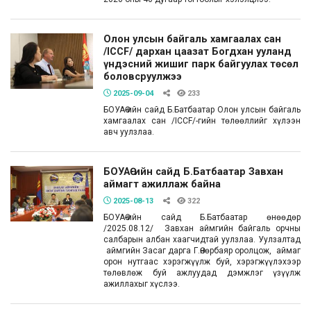
Олон улсын байгаль хамгаалах сан
/ICCF/ дархан цаазат Богдхан ууланд
үндэсний жишиг парк байгуулах төсөл
боловсруулжээ
2025-09-04
233
БОУАӨ-ийн сайд Б.Батбаатар Олон улсын байгаль
хамгаалах сан /ICCF/-гийн төлөөллийг хүлээн
авч уулзлаа.
БОУАӨ-ийн сайд Б.Батбаатар Завхан
аймагт ажиллаж байна
2025-08-13
322
БОУАӨ-ийн сайд Б.Батбаатар өнөөдөр
/2025.08.12/ Завхан аймгийн байгаль орчны
салбарын албан хаагчидтай уулзлаа. Уулзалтад
аймгийн Засаг дарга Г.Өнөрбаяр оролцож, аймаг
орон нутгаас хэрэгжүүлж буй, хэрэгжүүлэхээр
төлөвлөж буй ажлуудад дэмжлэг үзүүлж
ажиллахыг хүслээ.