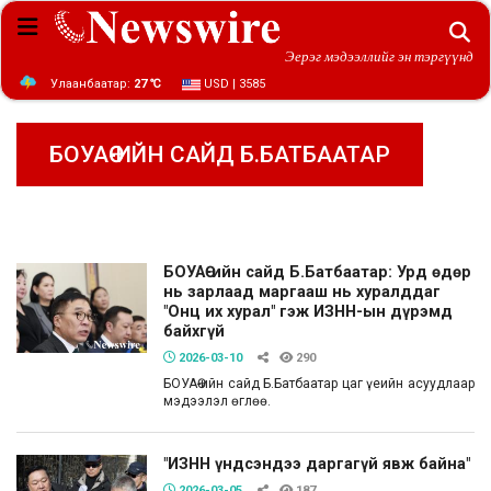
Эерэг мэдээллийг эн тэргүүнд
Улаанбаатар:
27 ℃
USD | 3585
БОУАӨ-ИЙН САЙД Б.БАТБААТАР
БОУАӨ-ийн сайд Б.Батбаатар: Урд өдөр
нь зарлаад маргааш нь хуралддаг
"Онц их хурал" гэж ИЗНН-ын дүрэмд
байхгүй
2026-03-10
290
БОУАӨ-ийн сайд Б.Батбаатар цаг үеийн асуудлаар
мэдээлэл өглөө.
"ИЗНН үндсэндээ даргагүй явж байна"
2026-03-05
187