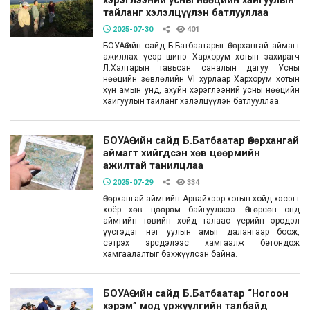
хэрэглээний усны нөөцийн хайгуулын
тайланг хэлэлцүүлэн батлууллаа
2025-07-30
401
БОУАӨ-ийн сайд Б.Батбаатарыг Өвөрхангай аймагт
ажиллах үеэр шинэ Хархорум хотын захирагч
Л.Халтарын тавьсан саналын дагуу Усны
нөөцийн зөвлөлийн VI хурлаар Хархорум хотын
хүн амын унд, ахуйн хэрэглээний усны нөөцийн
хайгуулын тайланг хэлэлцүүлэн батлууллаа.
БОУАӨ-ийн сайд Б.Батбаатар Өвөрхангай
аймагт хийгдсэн хөв цөөрмийн
ажилтай танилцлаа
2025-07-29
334
Өвөрхангай аймгийн Арвайхээр хотын хойд хэсэгт
хоёр хөв цөөрөм байгуулжээ. Өнгөрсөн онд
аймгийн төвийн хойд талаас үерийн эрсдэл
үүсгэдэг нэг уулын амыг далангаар боож,
сэтрэх эрсдэлээс хамгаалж бетондож
хамгаалалтыг бэхжүүлсэн байна.
БОУАӨ-ийн сайд Б.Батбаатар “Ногоон
хэрэм” мод үржүүлгийн талбайд