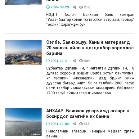
2025-08-29
237
НЗДТГ болон Дэлхийн банк хамтран
"Улаанбаатар хотын тогтвортой авто зам, тээвэр"
төслийг хэрэгжүүлж буй.
Сэлбэ, Баянхошуу, Ханын материалд
20 мянган айлын цогцолбор хороолол
барина
2024-12-31
409
Сүхбаатар дүүргийн 14, Чингэлтэй дүүргийн 14, 18
дугаар хороонд жишиг Сэлбэ хотыг байгуулна.
Уг төслийн инженерийн дэд бүтцийг хийж
дууссан бөгөөд нийт 158 га талбайн 2000 гаруй
нэгж талбар чөлөөлөхөөс өнөөдрийн байдлаар
1700 гаруй айлын газрыг чөлөөллөө.
АНХААР: Баянхошуу орчимд агаарын
бохирдол хамгийн их байна
2024-12-04
333
Нийслэлийн агаарын чанарын мэдээг хүргэж
байна.