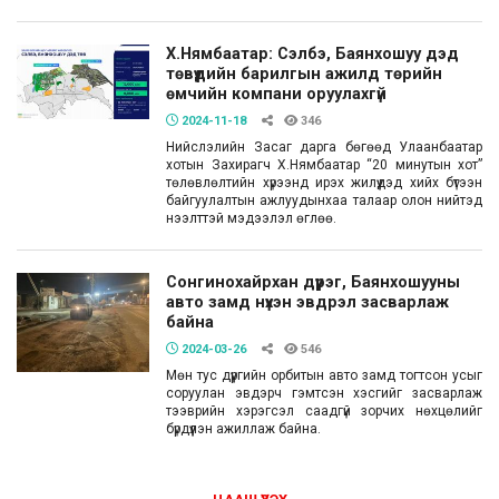
Х.Нямбаатар: Сэлбэ, Баянхошуу дэд
төвүүдийн барилгын ажилд төрийн
өмчийн компани оруулахгүй
2024-11-18
346
Нийслэлийн Засаг дарга бөгөөд Улаанбаатар
хотын Захирагч Х.Нямбаатар “20 минутын хот”
төлөвлөлтийн хүрээнд ирэх жилүүдэд хийх бүтээн
байгуулалтын ажлуудынхаа талаар олон нийтэд
нээлттэй мэдээлэл өглөө.
Сонгинохайрхан дүүрэг, Баянхошууны
авто замд нүхэн эвдрэл засварлаж
байна
2024-03-26
546
Мөн тус дүүргийн орбитын авто замд тогтсон усыг
соруулан эвдэрч гэмтсэн хэсгийг засварлаж
тээврийн хэрэгсэл саадгүй зорчих нөхцөлийг
бүрдүүлэн ажиллаж байна.