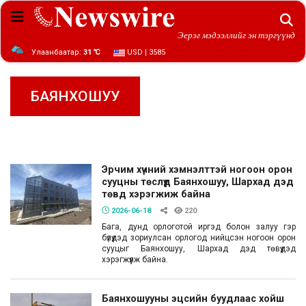
Эерэг мэдээллийг эн тэргүүнд
Улаанбаатар:
31 ℃
USD | 3585
БАЯНХОШУУ
Эрчим хүчний хэмнэлттэй ногоон орон
сууцны төслүүд Баянхошуу, Шархад дэд
төвд хэрэгжиж байна
2026-06-18
220
Бага, дунд орлоготой иргэд болон залуу гэр
бүлүүдэд зориулсан орлогод нийцсэн ногоон орон
сууцыг Баянхошуу, Шархад дэд төвүүдэд
хэрэгжүүлж байна.
Баянхошууны эцсийн буудлаас хойш