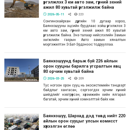
үргэлжлэх 3 км авто зам, гүүрний эхний
ажил 80 хувьтай үргэлжилж байна
2026-05-11
223
Сонгинохайрхан дүүргийн 10 дугаар хороо,
Баянхошууны эцсийн буудлаас хойш үргэлжлэх 3
км авто зам, гүүрний эхний ажил 80 хувьтай
үргэлжилж байна. Энэ талаар нийслэлийн Замын
хөгжлийн газрын Авто замын хяналтын
мэргэжилтэн Э.Бат-Эрдэнээс тодрууллаа.
Баянхошуунд барьж буй 226 айлын
орон сууцны барилга угсралтын явц
80 орчим хувьтай байна
2026-03-25
209
Тус ногоон орон сууц нь экосистемийн тэнцвэрт
байдлыг хангасан, сэргээгдэх эрчим хүчний
шийдлийг нэвтрүүлсэн, хүлэмжийн хийн ялгарал
багатай, эрчим хүчний хэмнэлттэй байх юм.
Баянхошуу, Шархад дэд төвд нийт 220
айлын орон сууцыг улсын комисст
хүлээлгэн өглөө