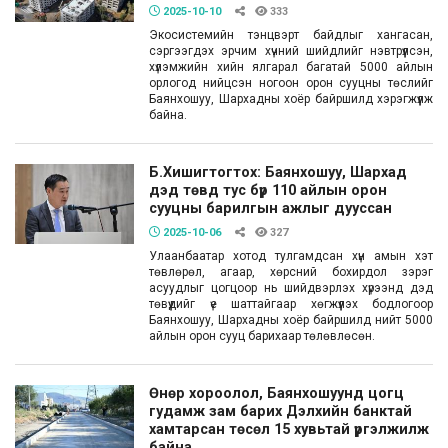
2025-10-10
333
Экосистемийн тэнцвэрт байдлыг хангасан,
сэргээгдэх эрчим хүчний шийдлийг нэвтрүүлсэн,
хүлэмжийн хийн ялгарал багатай 5000 айлын
орлогод нийцсэн ногоон орон сууцны төслийг
Баянхошуу, Шархадны хоёр байршилд хэрэгжүүлж
байна.
Б.Хишигтогтох: Баянхошуу, Шархад
дэд төвд тус бүр 110 айлын орон
сууцны барилгын ажлыг дууссан
2025-10-06
327
Улаанбаатар хотод тулгамдсан хүн амын хэт
төвлөрөл, агаар, хөрсний бохирдол зэрэг
асуудлыг цогцоор нь шийдвэрлэх хүрээнд дэд
төвүүдийг үе шаттайгаар хөгжүүлэх бодлогоор
Баянхошуу, Шархадны хоёр байршилд нийт 5000
айлын орон сууц барихаар төлөвлөсөн.
Өнөр хороолол, Баянхошуунд цогц
гудамж зам барих Дэлхийн банктай
хамтарсан төсөл 15 хувьтай үргэлжилж
байна