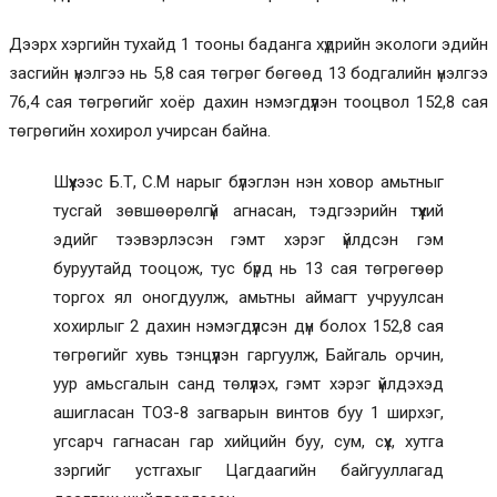
Дээрх хэргийн тухайд 1 тооны баданга хүдрийн экологи эдийн
засгийн үнэлгээ нь 5,8 сая төгрөг бөгөөд 13 бодгалийн үнэлгээ
76,4 сая төгрөгийг хоёр дахин нэмэгдүүлэн тооцвол 152,8 сая
төгрөгийн хохирол учирсан байна.
Шүүхээс Б.Т, С.М нарыг бүлэглэн нэн ховор амьтныг
тусгай зөвшөөрөлгүй агнасан, тэдгээрийн түүхий
эдийг тээвэрлэсэн гэмт хэрэг үйлдсэн гэм
буруутайд тооцож, тус бүрд нь 13 сая төгрөгөөр
торгох ял оногдуулж, амьтны аймагт учруулсан
хохирлыг 2 дахин нэмэгдүүлсэн дүн болох 152,8 сая
төгрөгийг хувь тэнцүүлэн гаргуулж, Байгаль орчин,
уур амьсгалын санд төлүүлэх, гэмт хэрэг үйлдэхэд
ашигласан ТОЗ-8 загварын винтов буу 1 ширхэг,
угсарч гагнасан гар хийцийн буу, сум, сүх, хутга
зэргийг устгахыг Цагдаагийн байгууллагад