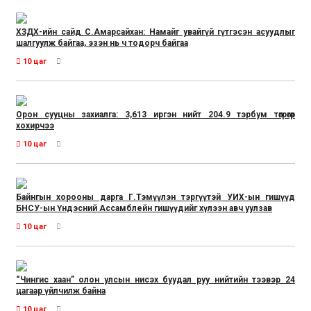
ХЗДХ-ийн сайд С.Амарсайхан: Намайг увайгүй гүтгэсэн асуудлыг
шалгуулж байгаа, эзэн нь ч тодорч байгаа
10 цаг
Орон сууцны захиалга: 3,613 иргэн нийт 204.9 тэрбум төгрөгөөр
хохирчээ
10 цаг
Байнгын хорооны дарга Г.Тэмүүлэн тэргүүтэй УИХ-ын гишүүд
БНСУ-ын Үндэсний Ассамблейн гишүүдийг хүлээн авч уулзав
10 цаг
“Чингис хаан” олон улсын нисэх буудал руу нийтийн тээвэр 24
цагаар үйлчилж байна
10 цаг