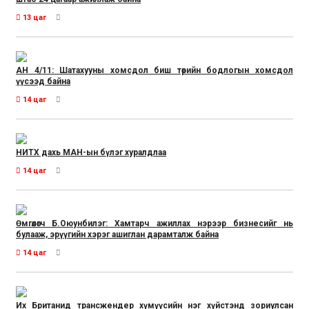
13 цаг
АН 4/11: Шатахууны хомсдол биш төрийн бодлогын хомсдол
үүсээд байна
14 цаг
НИТХ дахь МАН-ын бүлэг хуралдлаа
14 цаг
Өмгөөлөгч Б.Оюунбилэг: Хамтарч ажиллах нэрээр бизнесийг нь
булааж, эрүүгийн хэрэг ашиглан дарамталж байна
14 цаг
Их Британид трансжендер хүмүүсийн нэг хүйстэнд зориулсан