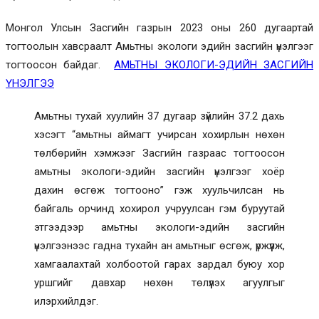
Монгол Улсын Засгийн газрын 2023 оны 260 дугаартай
тогтоолын хавсраалт Амьтны экологи эдийн засгийн үнэлгээг
тогтоосон байдаг.
АМЬТНЫ ЭКОЛОГИ-ЭДИЙН ЗАСГИЙН
ҮНЭЛГЭЭ
Амьтны тухай хуулийн 37 дугаар зүйлийн 37.2 дахь
хэсэгт “амьтны аймагт учирсан хохирлын нөхөн
төлбөрийн хэмжээг Засгийн газраас тогтоосон
амьтны экологи-эдийн засгийн үнэлгээг хоёр
дахин өсгөж тогтооно” гэж хуульчилсан нь
байгаль орчинд хохирол учруулсан гэм буруутай
этгээдээр амьтны экологи-эдийн засгийн
үнэлгээнээс гадна тухайн ан амьтныг өсгөж, үржүүлж,
хамгаалахтай холбоотой гарах зардал буюу хор
уршгийг давхар нөхөн төлүүлэх агуулгыг
илэрхийлдэг.