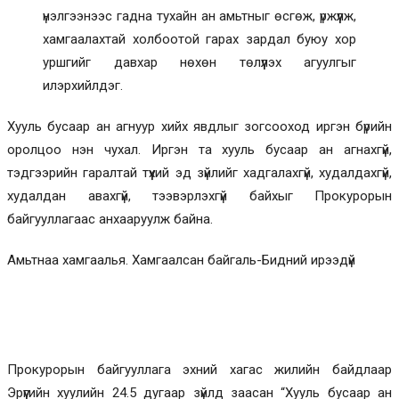
үнэлгээнээс гадна тухайн ан амьтныг өсгөж, үржүүлж,
хамгаалахтай холбоотой гарах зардал буюу хор
уршгийг давхар нөхөн төлүүлэх агуулгыг
илэрхийлдэг.
Хууль бусаар ан агнуур хийх явдлыг зогсооход иргэн бүрийн
оролцоо нэн чухал. Иргэн та хууль бусаар ан агнахгүй,
тэдгээрийн гаралтай түүхий эд зүйлийг хадгалахгүй, худалдахгүй,
худалдан авахгүй, тээвэрлэхгүй байхыг Прокурорын
байгууллагаас анхааруулж байна.
Амьтнаа хамгаалья. Хамгаалсан байгаль-Бидний ирээдүй
Прокурорын байгууллага эхний хагас жилийн байдлаар
Эрүүгийн хуулийн 24.5 дугаар зүйлд заасан “Хууль бусаар ан