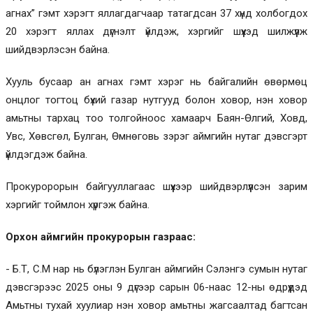
агнах” гэмт хэрэгт яллагдагчаар татагдсан 37 хүнд холбогдох
20 хэрэгт яллах дүгнэлт үйлдэж, хэргийг шүүхэд шилжүүлж
шийдвэрлэсэн байна.
Хууль бусаар ан агнах гэмт хэрэг нь байгалийн өвөрмөц
онцлог тогтоц бүхий газар нутгууд болон ховор, нэн ховор
амьтны тархац тоо толгойноос хамаарч Баян-Өлгий, Ховд,
Увс, Хөвсгөл, Булган, Өмнөговь зэрэг аймгийн нутаг дэвсгэрт
үйлдэгдэж байна.
Прокуророрын байгууллагаас шүүхээр шийдвэрлүүлсэн зарим
хэргийг тоймлон хүргэж байна.
Орхон аймгийн прокурорын газраас:
- Б.Т, С.М нар нь бүлэглэн Булган аймгийн Сэлэнгэ сумын нутаг
дэвсгэрээс 2025 оны 9 дүгээр сарын 06-наас 12-ны өдрүүдэд
Амьтны тухай хуулиар нэн ховор амьтны жагсаалтад багтсан