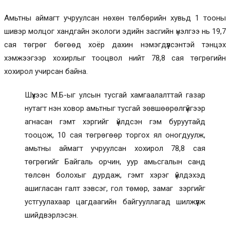
Амьтны аймагт учруулсан нөхөн төлбөрийн хувьд 1 тооны
шивэр молцог хандгайн экологи эдийн засгийн үнэлгээ нь 19,7
сая төгрөг бөгөөд хоёр дахин нэмэгдүүлсэнтэй тэнцэх
хэмжээгээр хохирлыг тооцвол нийт 78,8 сая төгрөгийн
хохирол учирсан байна.
Шүүхээс М.Б-ыг улсын тусгай хамгаалалттай газар
нутагт нэн ховор амьтныг тусгай зөвшөөрөлгүйгээр
агнасан гэмт хэргийг үйлдсэн гэм буруутайд
тооцож, 10 сая төгрөгөөр торгох ял оногдуулж,
амьтны аймагт учруулсан хохирол 78,8 сая
төгрөгийг Байгаль орчин, уур амьсгалын санд
төлсөн болохыг дурдаж, гэмт хэрэг үйлдэхэд
ашигласан галт зэвсэг, гол төмөр, замаг зэргийг
устгуулахаар цагдаагийн байгууллагад шилжүүлж
шийдвэрлэсэн.