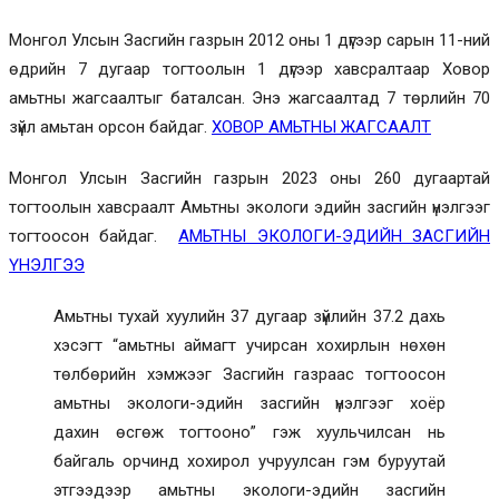
Монгол Улсын Засгийн газрын 2012 оны 1 дүгээр сарын 11-ний
өдрийн 7 дугаар тогтоолын 1 дүгээр хавсралтаар Ховор
амьтны жагсаалтыг баталсан. Энэ жагсаалтад 7 төрлийн 70
зүйл амьтан орсон байдаг.
ХОВОР АМЬТНЫ ЖАГСААЛТ
Монгол Улсын Засгийн газрын 2023 оны 260 дугаартай
тогтоолын хавсраалт Амьтны экологи эдийн засгийн үнэлгээг
тогтоосон байдаг.
АМЬТНЫ ЭКОЛОГИ-ЭДИЙН ЗАСГИЙН
ҮНЭЛГЭЭ
Амьтны тухай хуулийн 37 дугаар зүйлийн 37.2 дахь
хэсэгт “амьтны аймагт учирсан хохирлын нөхөн
төлбөрийн хэмжээг Засгийн газраас тогтоосон
амьтны экологи-эдийн засгийн үнэлгээг хоёр
дахин өсгөж тогтооно” гэж хуульчилсан нь
байгаль орчинд хохирол учруулсан гэм буруутай
этгээдээр амьтны экологи-эдийн засгийн