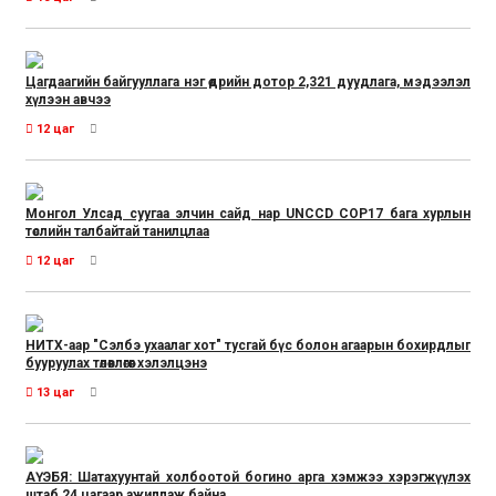
Цагдаагийн байгууллага нэг өдрийн дотор 2,321 дуудлага, мэдээлэл
хүлээн авчээ
12 цаг
Монгол Улсад суугаа элчин сайд нар UNCCD COP17 бага хурлын
төслийн талбайтай танилцлаа
12 цаг
НИТХ-аар "Сэлбэ ухаалаг хот" тусгай бүс болон агаарын бохирдлыг
бууруулах төлөвлөгөөг хэлэлцэнэ
13 цаг
АҮЭБЯ: Шатахуунтай холбоотой богино арга хэмжээ хэрэгжүүлэх
штаб 24 цагаар ажиллаж байна