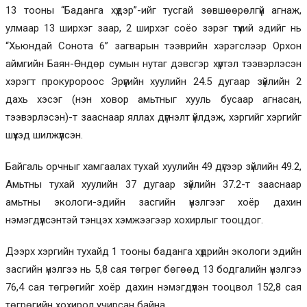
13 тооны “Баданга хүдэр”-ийг тусгай зөвшөөрөлгүй агнаж,
улмаар 13 ширхэг заар, 2 ширхэг соёо зэрэг түүхий эдийг нь
“Хьюндай Сонота 6” загварын тээврийн хэрэгслээр Орхон
аймгийн Баян-Өндөр сумын нутаг дэвсгэр хүртэл тээвэрлэсэн
хэрэгт прокуророос Эрүүгийн хуулийн 24.5 дугаар зүйлийн 2
дахь хэсэг (нэн ховор амьтныг хууль бусаар агнасан,
тээвэрлэсэн)-т зааснаар яллах дүгнэлт үйлдэж, хэргийг хэргийг
шүүхэд шилжүүлсэн.
Байгаль орчныг хамгаалах тухай хуулийн 49 дүгээр зүйлийн 49.2,
Амьтны тухай хуулийн 37 дугаар зүйлийн 37.2-т зааснаар
амьтны экологи-эдийн засгийн үнэлгээг хоёр дахин
нэмэгдүүлсэнтэй тэнцэх хэмжээгээр хохирлыг тооцдог.
Дээрх хэргийн тухайд 1 тооны баданга хүдрийн экологи эдийн
засгийн үнэлгээ нь 5,8 сая төгрөг бөгөөд 13 бодгалийн үнэлгээ
76,4 сая төгрөгийг хоёр дахин нэмэгдүүлэн тооцвол 152,8 сая
төгрөгийн хохирол учирсан байна.