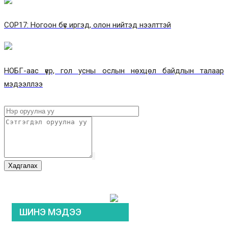
COP17: Ногоон бүс иргэд, олон нийтэд нээлттэй
НОБГ-аас үер, гол усны ослын нөхцөл байдлын талаар
мэдээллээ
Хадгалах
ШИНЭ МЭДЭЭ