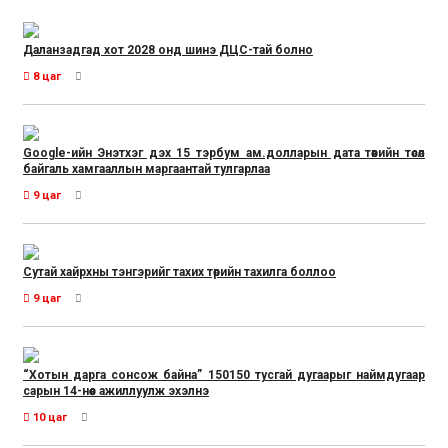
Даланзадгад хот 2028 онд шинэ ДЦС-тай болно
8 цаг
Google-ийн Энэтхэг дэх 15 тэрбум ам.долларын дата төвийн төсөл
байгаль хамгааллын маргаантай тулгарлаа
9 цаг
Сутай хайрхны тэнгэрийг тахих төрийн тахилга боллоо
9 цаг
“Хотын дарга сонсож байна” 150150 тусгай дугаарыг наймдугаар
сарын 14-нөөс ажиллуулж эхэлнэ
10 цаг