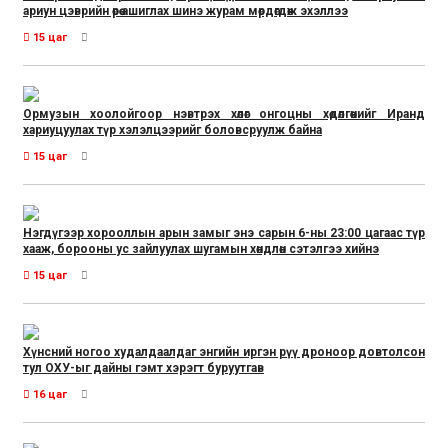
ариун цэврийн өрөө ашиглах шинэ журам мөрдөгдөж эхэллээ
15 цаг
Ормузын хоолойгоор нэвтрэх хөлөг онгоцны хөдөлгөөнийг Иранд
хариуцуулах түр хэлэлцээрийг боловсруулж байна
15 цаг
Нэгдүгээр хорооллын арын замыг энэ сарын 6-ны 23:00 цагаас түр
хааж, борооны ус зайлуулах шугамын хөндлөн сэтэлгээ хийнэ
15 цаг
Хүнсний ногоо худалдаалдаг энгийн иргэн рүү дроноор довтолсон
тул ОХУ-ыг дайны гэмт хэрэгт буруутгав
16 цаг