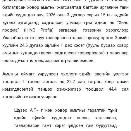
батлагдсан ховор амьтны жагсаалтад багтсан аргалийн түүхий
эдийг худалдан авч, 2026 оны 3 дугаар сарын 15-ны өдрийг
хүртэлх хугацаанд хадгалсан, улмаар түүхий эдийг нь “Хино
профиа” (HINO Profia) загварын тээврийн хэрэгслээр
Улаанбаатар хот руу тээвэрлэсэн хэрэгт прокуророос Эрүүгийн
хуулийн 24.5 дугаар зүйлийн 1 дэх хэсэг (Хууль бусаар ховор
амьтныг худалдан авсан, хадгалсан, тээвэрлэсэн)-т зааснаар
яллах дүгнэлт үйлдэж, хэргийг шүүхэд шилжүүлсэн.
Амьтны аймагт учруулсан экологи-эдийн засгийн үнэлгээг
тооцвол 1 тооны аргаль нь 22,2 сая төгрөг, хоёр дахин
нэмэгдүүлсэнтэй тэнцэх хэмжээгээр тооцвол 44,4 сая
төгрөгийн хохирол учирсан.
Шүүхээс А.Т- г нэн ховор амьтны гаралтай түүхий
эдийн зүйлийг худалдан авсан, хадгалсан,
тээвэрлэсэн гэмт хэрэг үйлдсэн гэм буруутайд