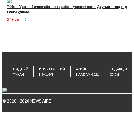
ТӨВ: Уран бичлэгийн хээрийн үзэсгэлэнг Дуутын хаданд
толилууллаа
16 цаг
БИДНИЙ
ҮЙЛЧИЛГЭЭНИЙ
АЗИЙН
РЕДАКЦЫН
ТУХАЙ
НӨХЦӨЛ
НААДАМ-2022
ЁС ЗҮЙ
© 2020 - 2026 NEWSWIRE