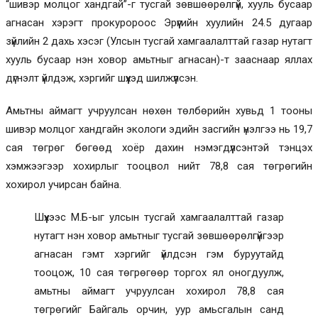
“шивэр молцог хандгай”-г тусгай зөвшөөрөлгүй, хууль бусаар
агнасан хэрэгт прокуророос Эрүүгийн хуулийн 24.5 дугаар
зүйлийн 2 дахь хэсэг (Улсын тусгай хамгаалалттай газар нутагт
хууль бусаар нэн ховор амьтныг агнасан)-т зааснаар яллах
дүгнэлт үйлдэж, хэргийг шүүхэд шилжүүлсэн.
Амьтны аймагт учруулсан нөхөн төлбөрийн хувьд 1 тооны
шивэр молцог хандгайн экологи эдийн засгийн үнэлгээ нь 19,7
сая төгрөг бөгөөд хоёр дахин нэмэгдүүлсэнтэй тэнцэх
хэмжээгээр хохирлыг тооцвол нийт 78,8 сая төгрөгийн
хохирол учирсан байна.
Шүүхээс М.Б-ыг улсын тусгай хамгаалалттай газар
нутагт нэн ховор амьтныг тусгай зөвшөөрөлгүйгээр
агнасан гэмт хэргийг үйлдсэн гэм буруутайд
тооцож, 10 сая төгрөгөөр торгох ял оногдуулж,
амьтны аймагт учруулсан хохирол 78,8 сая
төгрөгийг Байгаль орчин, уур амьсгалын санд