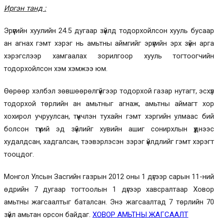
Иргэн танд :
Эрүүгийн хуулийн 24.5 дугаар зүйлд тодорхойлсон хууль бусаар
ан агнах гэмт хэрэг нь амьтны аймгийг эрүүгийн эрх зүйн арга
хэрэгслээр хамгаалах зорилгоор хууль тогтоогчийн
тодорхойлсон хэм хэмжээ юм.
Өөрөөр хэлбэл зөвшөөрөлгүйгээр тодорхой газар нутагт, эсхүл
тодорхой төрлийн ан амьтныг агнаж, амьтны аймагт хор
хохирол учруулсан, түүнчлэн тухайн гэмт хэргийн улмаас бий
болсон түүхий эд зүйлийг хувийн ашиг сонирхлын үүднээс
худалдсан, хадгалсан, тээвэрлэсэн зэрэг үйлдлийг гэмт хэрэгт
тооцдог.
Монгол Улсын Засгийн газрын 2012 оны 1 дүгээр сарын 11-ний
өдрийн 7 дугаар тогтоолын 1 дүгээр хавсралтаар Ховор
амьтны жагсаалтыг баталсан. Энэ жагсаалтад 7 төрлийн 70
зүйл амьтан орсон байдаг.
ХОВОР АМЬТНЫ ЖАГСААЛТ