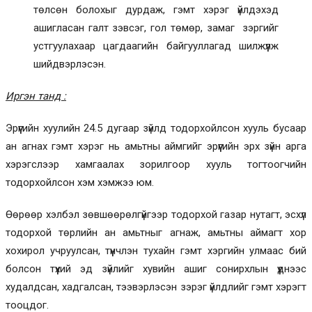
төлсөн болохыг дурдаж, гэмт хэрэг үйлдэхэд
ашигласан галт зэвсэг, гол төмөр, замаг зэргийг
устгуулахаар цагдаагийн байгууллагад шилжүүлж
шийдвэрлэсэн.
Иргэн танд :
Эрүүгийн хуулийн 24.5 дугаар зүйлд тодорхойлсон хууль бусаар
ан агнах гэмт хэрэг нь амьтны аймгийг эрүүгийн эрх зүйн арга
хэрэгслээр хамгаалах зорилгоор хууль тогтоогчийн
тодорхойлсон хэм хэмжээ юм.
Өөрөөр хэлбэл зөвшөөрөлгүйгээр тодорхой газар нутагт, эсхүл
тодорхой төрлийн ан амьтныг агнаж, амьтны аймагт хор
хохирол учруулсан, түүнчлэн тухайн гэмт хэргийн улмаас бий
болсон түүхий эд зүйлийг хувийн ашиг сонирхлын үүднээс
худалдсан, хадгалсан, тээвэрлэсэн зэрэг үйлдлийг гэмт хэрэгт
тооцдог.