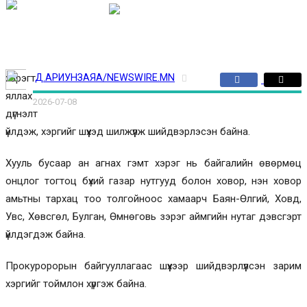
Эрдэнэт-Овоо:
Дархан:
Улаанбаатар:
34 ℃
29 ℃
30
USD | 3585
ЭХЛЭЛ
ОЛИМП
℃
ИЗРАИЛ-ГАЗЫН ДАЙН
УКРАИНЫ ДАЙН
ЭДИЙН ЗАСАГ
ДЭЛХИЙ
ИРГЭНИЙ ӨНЦӨГ
СОЁЛ УРЛАГ
СПОРТ
БУСАД
хэрэгт
Д.АРИУНЗАЯА/NEWSWIRE.MN
яллах
2026-07-08
дүгнэлт
үйлдэж, хэргийг шүүхэд шилжүүлж шийдвэрлэсэн байна.
Хууль бусаар ан агнах гэмт хэрэг нь байгалийн өвөрмөц
онцлог тогтоц бүхий газар нутгууд болон ховор, нэн ховор
амьтны тархац тоо толгойноос хамаарч Баян-Өлгий, Ховд,
Увс, Хөвсгөл, Булган, Өмнөговь зэрэг аймгийн нутаг дэвсгэрт
үйлдэгдэж байна.
Прокуророрын байгууллагаас шүүхээр шийдвэрлүүлсэн зарим
хэргийг тоймлон хүргэж байна.