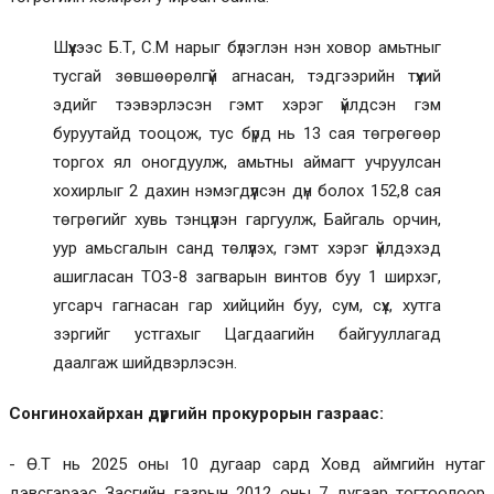
Шүүхээс Б.Т, С.М нарыг бүлэглэн нэн ховор амьтныг
тусгай зөвшөөрөлгүй агнасан, тэдгээрийн түүхий
эдийг тээвэрлэсэн гэмт хэрэг үйлдсэн гэм
буруутайд тооцож, тус бүрд нь 13 сая төгрөгөөр
торгох ял оногдуулж, амьтны аймагт учруулсан
хохирлыг 2 дахин нэмэгдүүлсэн дүн болох 152,8 сая
төгрөгийг хувь тэнцүүлэн гаргуулж, Байгаль орчин,
уур амьсгалын санд төлүүлэх, гэмт хэрэг үйлдэхэд
ашигласан ТОЗ-8 загварын винтов буу 1 ширхэг,
угсарч гагнасан гар хийцийн буу, сум, сүх, хутга
зэргийг устгахыг Цагдаагийн байгууллагад
даалгаж шийдвэрлэсэн.
Сонгинохайрхан дүүргийн прокурорын газраас:
- Ө.Т нь 2025 оны 10 дугаар сард Ховд аймгийн нутаг
дэвсгэрээс Засгийн газрын 2012 оны 7 дугаар тогтоолоор