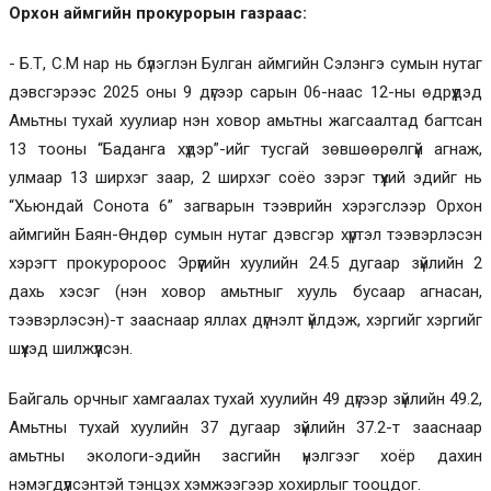
Орхон аймгийн прокурорын газраас:
- Б.Т, С.М нар нь бүлэглэн Булган аймгийн Сэлэнгэ сумын нутаг
дэвсгэрээс 2025 оны 9 дүгээр сарын 06-наас 12-ны өдрүүдэд
Амьтны тухай хуулиар нэн ховор амьтны жагсаалтад багтсан
13 тооны “Баданга хүдэр”-ийг тусгай зөвшөөрөлгүй агнаж,
улмаар 13 ширхэг заар, 2 ширхэг соёо зэрэг түүхий эдийг нь
“Хьюндай Сонота 6” загварын тээврийн хэрэгслээр Орхон
аймгийн Баян-Өндөр сумын нутаг дэвсгэр хүртэл тээвэрлэсэн
хэрэгт прокуророос Эрүүгийн хуулийн 24.5 дугаар зүйлийн 2
дахь хэсэг (нэн ховор амьтныг хууль бусаар агнасан,
тээвэрлэсэн)-т зааснаар яллах дүгнэлт үйлдэж, хэргийг хэргийг
шүүхэд шилжүүлсэн.
Байгаль орчныг хамгаалах тухай хуулийн 49 дүгээр зүйлийн 49.2,
Амьтны тухай хуулийн 37 дугаар зүйлийн 37.2-т зааснаар
амьтны экологи-эдийн засгийн үнэлгээг хоёр дахин
нэмэгдүүлсэнтэй тэнцэх хэмжээгээр хохирлыг тооцдог.