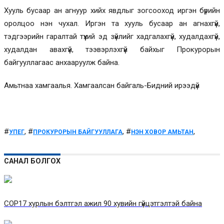
Хууль бусаар ан агнуур хийх явдлыг зогсооход иргэн бүрийн
оролцоо нэн чухал. Иргэн та хууль бусаар ан агнахгүй,
тэдгээрийн гаралтай түүхий эд зүйлийг хадгалахгүй, худалдахгүй,
худалдан авахгүй, тээвэрлэхгүй байхыг Прокурорын
байгууллагаас анхааруулж байна.
Амьтнаа хамгаалья. Хамгаалсан байгаль-Бидний ирээдүй
#
, #
, #
,
УПЕГ
ПРОКУРОРЫН БАЙГУУЛЛАГА
НЭН ХОВОР АМЬТАН
САНАЛ БОЛГОХ
COP17 хурлын бэлтгэл ажил 90 хувийн гүйцэтгэлтэй байна