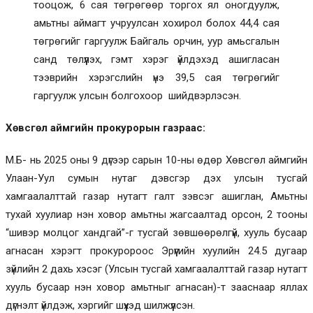
тооцож, 6 сая төгрөгөөр торгох ял оногдуулж,
амьтны аймагт учруулсан хохирол болох 44,4 сая
төгрөгийг гаргуулж Байгаль орчин, уур амьсгалын
санд төлүүлэх, гэмт хэрэг үйлдэхэд ашигласан
тээврийн хэрэгслийн үнэ 39,5 сая төгрөгийг
гаргуулж улсын болгохоор шийдвэрлэсэн.
Хөвсгөл аймгийн прокурорын газраас:
М.Б- нь 2025 оны 9 дүгээр сарын 10-ны өдөр Хөвсгөл аймгийн
Улаан-Уул сумын нутаг дэвсгэр дэх улсын тусгай
хамгаалалттай газар нутагт галт зэвсэг ашиглан, Амьтны
тухай хуулиар нэн ховор амьтны жагсаалтад орсон, 2 тооны
“шивэр молцог хандгай”-г тусгай зөвшөөрөлгүй, хууль бусаар
агнасан хэрэгт прокуророос Эрүүгийн хуулийн 24.5 дугаар
зүйлийн 2 дахь хэсэг (Улсын тусгай хамгаалалттай газар нутагт
хууль бусаар нэн ховор амьтныг агнасан)-т зааснаар яллах
дүгнэлт үйлдэж, хэргийг шүүхэд шилжүүлсэн.