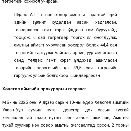
төгрөгийн хохирол учирсан.
Шүүхээс А.Т- г нэн ховор амьтны гаралтай түүхий
эдийн зүйлийг худалдан авсан, хадгалсан,
тээвэрлэсэн гэмт хэрэг үйлдсэн гэм буруутайд
тооцож, 6 сая төгрөгөөр торгох ял оногдуулж,
амьтны аймагт учруулсан хохирол болох 44,4 сая
төгрөгийг гаргуулж Байгаль орчин, уур амьсгалын
санд төлүүлэх, гэмт хэрэг үйлдэхэд ашигласан
тээврийн хэрэгслийн үнэ 39,5 сая төгрөгийг
гаргуулж улсын болгохоор шийдвэрлэсэн.
Хөвсгөл аймгийн прокурорын газраас:
М.Б- нь 2025 оны 9 дүгээр сарын 10-ны өдөр Хөвсгөл аймгийн
Улаан-Уул сумын нутаг дэвсгэр дэх улсын тусгай
хамгаалалттай газар нутагт галт зэвсэг ашиглан, Амьтны
тухай хуулиар нэн ховор амьтны жагсаалтад орсон, 2 тооны