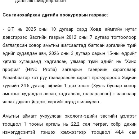
даалгаж шийдвэрлэсэн.
Сонгинохайрхан дүүргийн прокурорын газраас:
- Ө.Т нь 2025 оны 10 дугаар сард Ховд аймгийн нутаг
дэвсгэрээс Засгийн газрын 2012 оны 7 дугаар тогтоолоор
батлагдсан ховор амьтны жагсаалтад багтсан аргалийн түүхий
эдийг худалдан авч, 2026 оны 3 дугаар сарын 15-ны өдрийг
хүртэлх хугацаанд хадгалсан, улмаар түүхий эдийг нь “Хино
профиа” (HINO Profia) загварын тээврийн хэрэгслээр
Улаанбаатар хот руу тээвэрлэсэн хэрэгт прокуророос Эрүүгийн
хуулийн 24.5 дугаар зүйлийн 1 дэх хэсэг (Хууль бусаар ховор
амьтныг худалдан авсан, хадгалсан, тээвэрлэсэн)-т зааснаар
яллах дүгнэлт үйлдэж, хэргийг шүүхэд шилжүүлсэн.
Амьтны аймагт учруулсан экологи-эдийн засгийн үнэлгээг
тооцвол 1 тооны аргаль нь 22,2 сая төгрөг, хоёр дахин
нэмэгдүүлсэнтэй тэнцэх хэмжээгээр тооцвол 44,4 сая