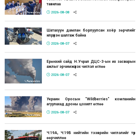
тавилаа
2026-08-08
Шатахуун дамлан борлуулсан хоёр зөрчлийг
илрүүлэн шалгаж байна
2026-08-07
Ерөнхий сайд Н.Учрал ДЦС-3-ын их засварын
ажлыг эрчимжүүлэх чиглэл өглөө
2026-08-07
Украин Оросын "Wildberries" компанийн
агуулахад дроны цохилт өглөө
2026-08-07
Ч:19А, Ч:19Б нийтийн тээврийн чиглэлийг түр
өөрчиллөө