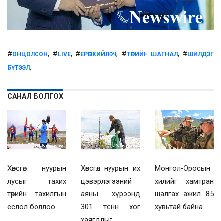
#
, #
, #
, #
, #
ОНЦОЛСОН
LIVE
ЕРӨНХИЙЛӨГЧ
ТӨРИЙН ШАГНАЛ
ШИЛДЭГ
,
БҮТЭЭЛ
САНАЛ БОЛГОХ
Хөвсгөл нуурын
Хөвсгөл нуурын их
Монгол-Оросын
лусыг тахих
цэвэрлэгээний
хилийг хамтран
төрийн тахилгын
аяны хүрээнд
шалгах ажил 85
ёслол боллоо
301 тонн хог
хувьтай байна
хаягдлыг