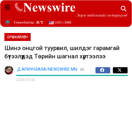
Эерэг мэдээллийг эн тэргүүнд
Улаанбаатар:
25 ℃
USD | 3585
ЕРӨНХИЙЛӨГЧ
Шинэ онцгой туурвил, шилдэг гарамгай
бүтээлүүдэд Төрийн шагнал хүртээлээ
Д.АРИУНЗАЯА/NEWSWIRE.MN
2026-07-06