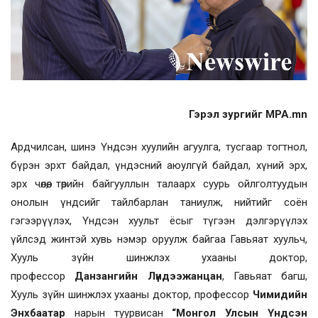
Гэрэл зургийг MPA.mn
Ардчилсан, шинэ Үндсэн хуулийн агуулга, тусгаар тогтнол,
бүрэн эрхт байдал, үндэсний аюулгүй байдал, хүний эрх,
эрх чөлөө, төрийн байгууллын талаарх суурь ойлголтуудын
онолын үндсийг тайлбарлан таниулж, нийтийг соён
гэгээрүүлэх, Үндсэн хуульт ёсыг түгээн дэлгэрүүлэх
үйлсэд жинтэй хувь нэмэр оруулж байгаа Гавьяат хуульч,
Хууль зүйн шинжлэх ухааны доктор,
профессор
Данзангийн Лүндээжанцан
, Гавьяат багш,
Хууль зүйн шинжлэх ухааны доктор, профессор
Чимидийн
Энхбаатар
нарын туурвисан
“Монгол Улсын Үндсэн