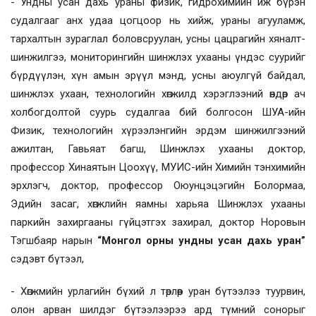
- Ундны усан дахь ураны физик, гидрохимийн иж бүрэн
судалгааг анх удаа цогцоор нь хийж, ураны агууламж,
тархалтын зураглал боловсруулан, усны цацрагийн хяналт-
шинжилгээ, мониторингийн шинжлэх ухааны үндэс суурийг
бүрдүүлэн, хүн амын эрүүл мэнд, усны аюулгүй байдал,
шинжлэх ухаан, технологийн хөгжилд хэрэглээний өндөр ач
холбогдолтой суурь судалгаа бий болгосон ШУА-ийн
Физик, технологийн хүрээлэнгийн эрдэм шинжилгээний
ажилтан, Гавьяат багш, Шинжлэх ухааны доктор,
профессор Хинаятын Цоохүү, МУИС-ийн Химийн тэнхимийн
эрхлэгч, доктор, профессор Оюунцэцэгийн Болормаа,
Эдийн засаг, хөгжлийн яамны харьяа Шинжлэх ухааны
паркийн захиргааны гүйцэтгэх захирал, доктор Норовын
Тэгшбаяр нарын
“Монгол орны ундны усан дахь уран”
сэдэвт бүтээл,
- Хөгжмийн урлагийн бүхий л төрлөөр уран бүтээлээ туурвин,
олон арван шилдэг бүтээлээрээ ард түмний сонорыг