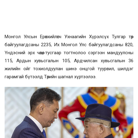
Монгол Улсын Ерөнхийлөгч Ухнаагийн Хүрэлсүх Тулгар төр
байгуулагдсаны 2235, Их Монгол Улс байгуулагдсаны 820,
Үндэсний эрх чөлөө, тусгаар тогтнолоо сэргээн мандуулсны
115, Ардын хувьсгалын 105, Ардчилсан хувьсгалын 36
жилийн ойг тохиолдуулан шинэ онцгой туурвил, шилдэг
гарамгай бүтээлд Төрийн шагнал хүртээлээ.