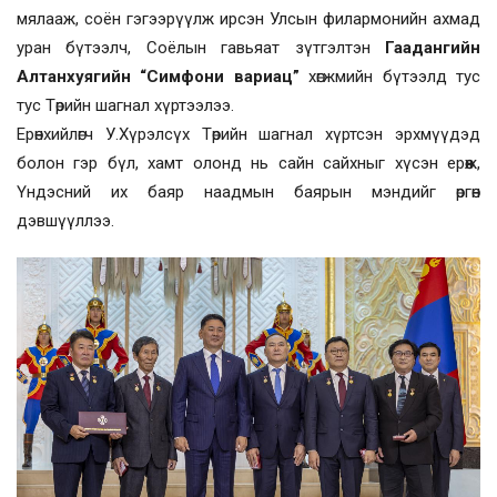
мялааж, соён гэгээрүүлж ирсэн Улсын филармонийн ахмад
уран бүтээлч, Соёлын гавьяат зүтгэлтэн
Гаадангийн
Алтанхуягийн “Симфони вариац”
хөгжмийн бүтээлд тус
тус Төрийн шагнал хүртээлээ.
Ерөнхийлөгч У.Хүрэлсүх Төрийн шагнал хүртсэн эрхмүүдэд
болон гэр бүл, хамт олонд нь сайн сайхныг хүсэн ерөөж,
Үндэсний их баяр наадмын баярын мэндийг өргөн
дэвшүүллээ.