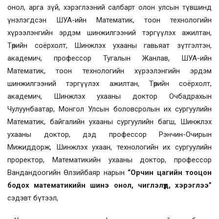
онол, арга зүй, хэрэглээний салбарт олон улсын түвшинд
үнэлэгдсэн ШУА-ийн Математик, тоон технологийн
хүрээлэнгийн эрдэм шинжилгээний тэргүүлэх ажилтан,
Төрийн соёрхолт, Шинжлэх ухааны гавьяат зүтгэлтэн,
академич, профессор Тугалын Жанлав, ШУА-ийн
Математик, тоон технологийн хүрээлэнгийн эрдэм
шинжилгээний тэргүүлэх ажилтан, Төрийн соёрхолт,
академич, Шинжлэх ухааны доктор Очбадрахын
Чулуунбаатар, Монгол Улсын боловсролын их сургуулийн
Математик, байгалийн ухааны сургуулийн багш, Шинжлэх
ухааны доктор, дэд профессор Рэнчин-Очирын
Мижиддорж, Шинжлэх ухаан, технологийн их сургуулийн
проректор, Математикийн ухааны доктор, профессор
Вандандоогийн Өлзийбаяр нарын
“Орчин цагийн тооцон
бодох математикийн шинэ онол, чиглэлүүд, хэрэглээ”
сэдэвт бүтээл,