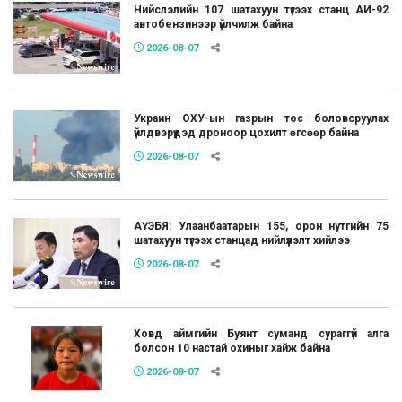
Нийслэлийн 107 шатахуун түгээх станц АИ-92
автобензинээр үйлчилж байна
2026-08-07
Украин ОХУ-ын газрын тос боловсруулах
үйлдвэрүүдэд дроноор цохилт өгсөөр байна
2026-08-07
АҮЭБЯ: Улаанбаатарын 155, орон нутгийн 75
шатахуун түгээх станцад нийлүүлэлт хийлээ
2026-08-07
Ховд аймгийн Буянт суманд сураггүй алга
болсон 10 настай охиныг хайж байна
2026-08-07