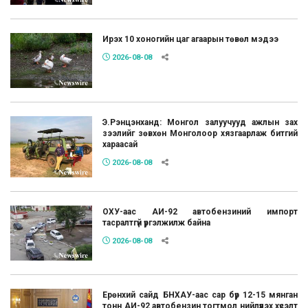
Ирэх 10 хоногийн цаг агаарын төвөл мэдээ
2026-08-08
Э.Рэнцэнханд: Монгол залуучууд ажлын зах
зээлийг зөвхөн Монголоор хязгаарлаж битгий
хараасай
2026-08-08
ОХУ-аас АИ-92 автобензиний импорт
тасралтгүй үргэлжилж байна
2026-08-08
Ерөнхий сайд БНХАУ-аас сар бүр 12-15 мянган
тонн АИ-92 автобензин тогтмол нийлүүлэх хүсэлт