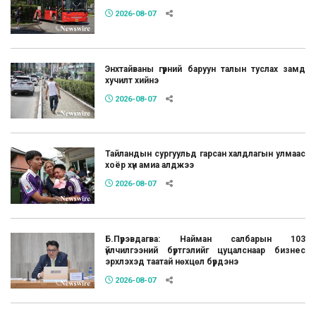
2026-08-07
Энхтайваны гүүрний баруун талын туслах замд
хучилт хийнэ
2026-08-07
Тайландын сургуульд гарсан халдлагын улмаас
хоёр хүн амиа алджээ
2026-08-07
Б.Пүрэвдагва: Найман салбарын 103
үйлчилгээний бүртгэлийг цуцалснаар бизнес
эрхлэхэд таатай нөхцөл бүрдэнэ
2026-08-07