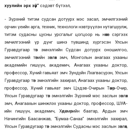
хуулийн эрх зүй”
сэдэвт бүтээл,
- Зүрхний титэм судсан дотуурх мэс засал, эмчилгээний
орчин үеийн арга, техник, технологи нэвтрүүлэн нутагшуулж,
титэм судасны цусны урсгалыг цогцоор нь нөхөн сэргээх
эмчилгээний үр дүнг шинэ түвшинд хүргэсэн Улсын
Гуравдугаар төв эмнэлгийн Судсан дотуурх оношилгоо,
эмчилгээний төвийн зөвлөх эмч, Монголын анагаах ухааны
академийн гишүүн, академич, Анагаах ухааны доктор,
профессор, Хүний гавьяат эмч Зундуйн Лхагвасүрэн, Улсын
Гуравдугаар төв эмнэлгийн захирал, Анагаах ухааны доктор,
профессор, Хүний гавьяат эмч Цэдэв-Очирын Төмөр-Очир,
Улсын Гуравдугаар төв эмнэлгийн Зүрхний мэс заслын зөвлөх
эмч, Анагаахын шинжлэх ухааны доктор, профессор, ШУА-
ийн гишүүн, академич, Хөдөлмөрийн баатар, Ардын эмч
Начингийн Баасанжав, “Бумаа-Санаа” эмнэлгийн захирал,
Улсын Гуравдугаар төв эмнэлгийн Судасны мэс заслын зөвлөх,