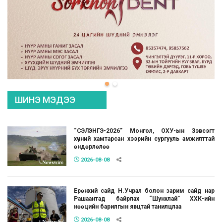
ШИНЭ МЭДЭЭ
“СЭЛЭНГЭ-2026” Монгол, ОХУ-ын Зэвсэгт
хүчний хамтарсан хээрийн сургууль амжилттай
өндөрлөлөө
2026-08-08
Ерөнхий сайд Н.Учрал болон зарим сайд нар
Рашаантад байрлах “Шунхлай” ХХК-ийн
нөөцийн барилгын явцтай танилцлаа
2026-08-08