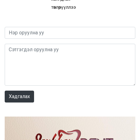
төвлөрүүллээ
0 / 1000
Хадгалах