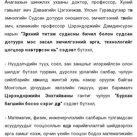
Анагаахын шинжлэх ухааны доктор, профессор, Хүний
гавьяат эмч Даваагийн Цэгээнжав, Улсын Гуравдугаар төв
эмнэлгийн Судсан дотуурх оношилгоо, эмчилгээний төвийн
эмч, клиникийн профессор Цэрэндоржийн Дамдинсүрэн
нарын
“Зүрхний титэм судасны бичил болон судсан
дотуурх мэс засал эмчилгээний арга, технологийг
цогцоор нэвтрүүлсэн нь” сэдэвт
бүтээл,
- Нүүдэлчдийн түүх, соёл, зан заншлыг илэрхийлсэн олон
шилдэг бүтээл туурвин, дүрслэх урлагийн салбар, чулуун
сийлбэрийн хөгжилд жинтэй хувь нэмэр оруулж байгаа
Монголын урчуудын эвлэлийн гишүүн, уран барималч
Цэрэндоржийн Энхтайваны
гантиг чулуун
“Бурхан
багшийн босоо сэрэг дүр”
сэдэвт бүтээл,
- Математик, физик, инженерчлэлийн салбарын тулгамдсан
асуудлуудыг тооцооллын өндөр нарийвчлалтай шийдвэрлэх
арга замыг нээж, орчин үеийн тооцон бодох математикийн