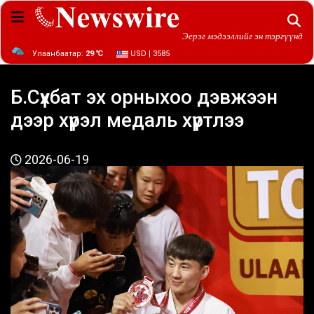
Эерэг мэдээллийг эн тэргүүнд
Улаанбаатар:
29 ℃
USD | 3585
Б.Сүхбат эх орныхоо дэвжээн
дээр хүрэл медаль хүртлээ
2026-06-19