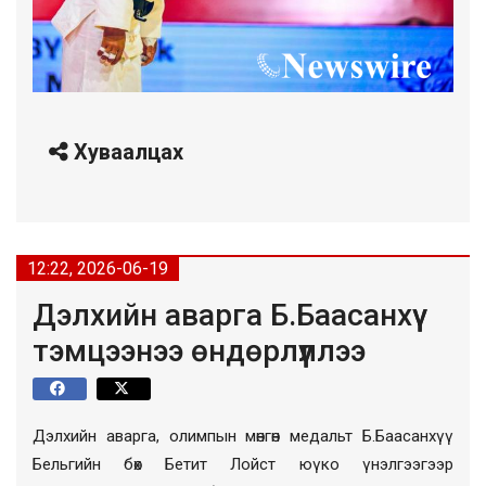
Хуваалцах
12:22, 2026-06-19
Дэлхийн аварга Б.Баасанхүү
тэмцээнээ өндөрлүүллээ
Дэлхийн аварга, олимпын мөнгөн медальт Б.Баасанхүү
Бельгийн бөх Бетит Лойст юүко үнэлгээгээр