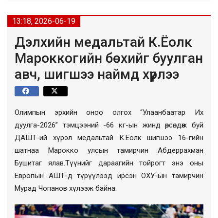
13:18, 2026-06-19
Дэлхийн медальтай К.Ёолк
Мароккогийн бөхийг буулган
авч, шигшээ наймд хүрлээ
Олимпын эрхийн оноо олгох “Улаанбаатар Их
дуулга-2026” тэмцээний -66 кг-ын жинд өрсөлдөж буй
ДАШТ-ий хүрэл медальтай К.Ёолк шигшээ 16-гийн
шатнаа Марокко улсын тамирчин Абдеррахман
Бушитаг ялав.Түүнийг дараагийн тойрогт энэ оны
Европын АШТ-д түрүүлээд ирсэн ОХУ-ын тамирчин
Мурад Чопанов хүлээж байна.