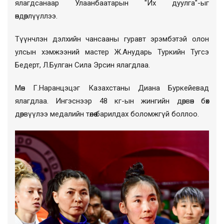
ялагдсанаар Улаанбаатарын "Их дуулга"-ыг
өндөрлүүллээ.
Түүнчлэн дэлхийн чансааны гуравт эрэмбэтэй олон
улсын хэмжээний мастер Ж.Анударь Туркийн Тугсэ
Бедерт, Л.Булган Сила Эрсин ялагдлаа.
Мөн Г.Наранцэцэг Казахстаны Диана Буркейевад
ялагдлаа. Ингэснээр 48 кг-ын жингийн дөрвөн бөх
дөрвүүлээ медалийн төлөө барилдах боломжгүй боллоо.