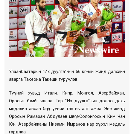
Улаанбаатарын "Их дуулга"-ын 66 кг-ын жинд дэлхийн
аварга Такеока Такеши түрүүлэв.
Түүний хувьд Итали, Кипр, Монгол, Азербайжан,
Оросыг бөхийг яллаа. Тэр "Их дуулга"-ын долоо дахь
медалиа авсан бөгөөд үүний тав нь алт ажээ. Энэ жинд
Оросын Рамазан Абдулаев мөнгө, Солонгосын Ким Чан
Юн, Азербайжаны Низами Имранов нар хүрэл медаль
гардлаа.