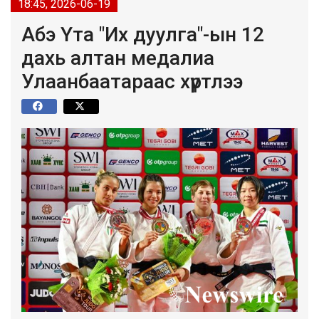
18:45, 2026-06-19
Абэ Үта "Их дуулга"-ын 12
дахь алтан медалиа
Улаанбаатараас хүртлээ