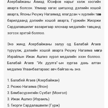
Азербайжаны Ахмад Юсифов нарыг хэлж хэсгийн
аварга болсон. Улмаар хагас шигшээд дэлхийн хошой
аварга, Японы Рюүжү Нагаямад ялагдсан ч хүрлийн төлөөх
барилдаанд дэлхийн хошой аварга, Гүржийн Жиоржи
Сардалавшилиг вазаригаар ялснаар медалийн тавцанд
зогсох эрхтэй боллоо.
Энэ жинд Азербайжаны залуу од Балабай Агаев
түрүүлж, дэлхийн хошой аварга Рюүжү Нагаяма мөнгө,
Израйлын Ижак Ашпиз хүрэл медалийн эзэн боллоо.
Балабай Агаев "Их дуулга"-ын зургаа дахь алтан
медалиа Улаанбаатараас авч байгаа нь энэ.
1. Балабей Агаев (Азербайжан)
2. Рюжю Нагаяма (Япон)
3. Бямбасүрэнгийн Сүхбат (Монгол)
3. Ижак Ашпиз (Израиль)
5. Гиорги Сардалашвили (Гүрж)