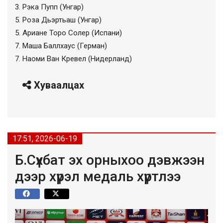
3. Рэка Пупп (Унгар)
5. Роза Дьэртьаш (Унгар)
5. Ариане Торо Солер (Испани)
7. Маша Баллхаус (Герман)
7. Наоми Ван Кревел (Нидерланд)
Хуваалцах
17:51, 2026-06-19
Б.Сүхбат эх орныхоо дэвжээн
дээр хүрэл медаль хүртлээ