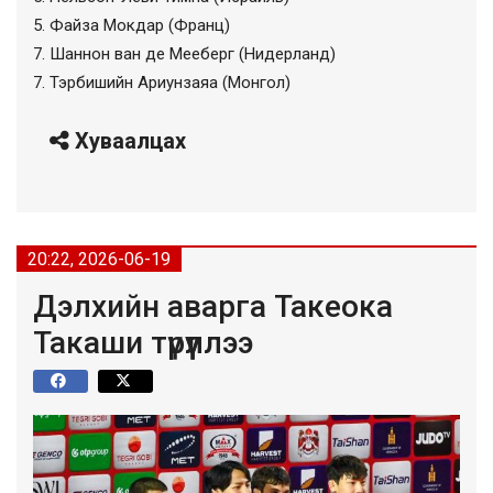
5. Файза Мокдар (Франц)
7. Шаннон ван де Мееберг (Нидерланд)
7. Тэрбишийн Ариунзаяа (Монгол)
Хуваалцах
20:22, 2026-06-19
Дэлхийн аварга Такеока
Такаши түрүүллээ