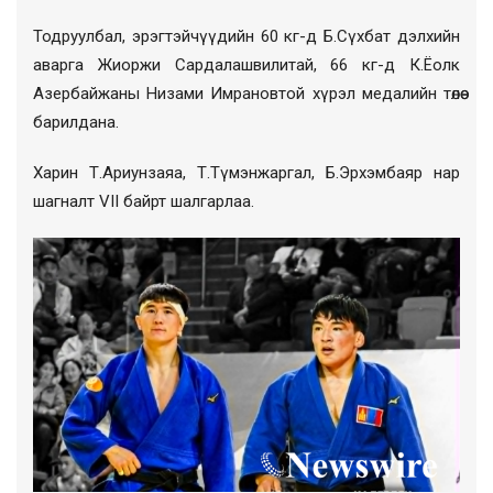
Тодруулбал, эрэгтэйчүүдийн 60 кг-д Б.Сүхбат дэлхийн
аварга Жиоржи Сардалашвилитай, 66 кг-д К.Ёолк
Азербайжаны Низами Имрановтой хүрэл медалийн төлөө
барилдана.
Харин Т.Ариунзаяа, Т.Түмэнжаргал, Б.Эрхэмбаяр нар
шагналт VII байрт шалгарлаа.