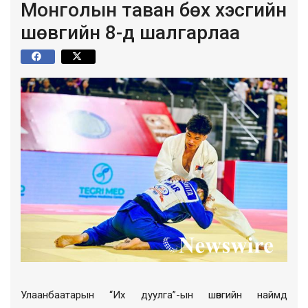
Монголын таван бөх хэсгийн
шөвгийн 8-д шалгарлаа
Улаанбаатарын “Их дуулга”-ын шөвгийн наймд