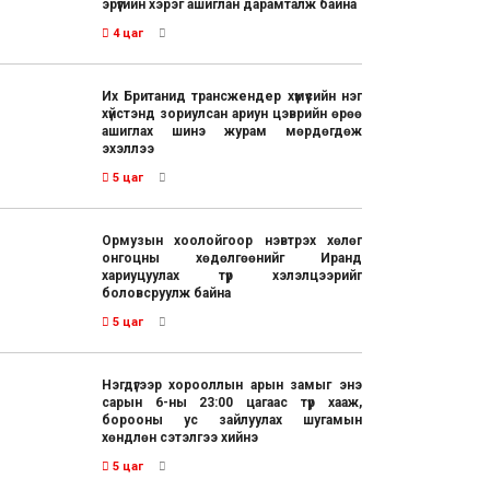
эрүүгийн хэрэг ашиглан дарамталж байна
4 цаг
Их Британид трансжендер хүмүүсийн нэг
хүйстэнд зориулсан ариун цэврийн өрөө
ашиглах шинэ журам мөрдөгдөж
эхэллээ
5 цаг
Ормузын хоолойгоор нэвтрэх хөлөг
онгоцны хөдөлгөөнийг Иранд
хариуцуулах түр хэлэлцээрийг
боловсруулж байна
5 цаг
Нэгдүгээр хорооллын арын замыг энэ
сарын 6-ны 23:00 цагаас түр хааж,
борооны ус зайлуулах шугамын
хөндлөн сэтэлгээ хийнэ
5 цаг