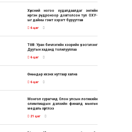
Хүнсний ногоо худалдаалдаг энгийн
иргэн рүү дроноор довтолсон тул ОХУ-
ыг дайны гэмт хэрэгт буруутгав
6 цаг
ТӨВ: Уран бичлэгийн хээрийн үзэсгэлэнг
Дуутын хаданд толилууллаа
6 цаг
Өнөөдөр ихэнх нутгаар хална
6 цаг
Монгол сурагчид Олон улсын логикийн
олимпиадын дэлхийн финалд мөнгөн
медаль хүртлээ
21 цаг