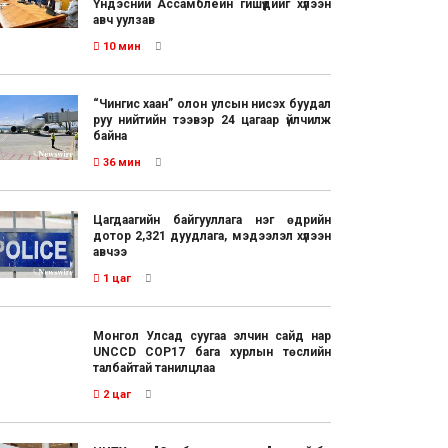
Үндэсний Ассамблейн гишүүдийг хүлээн
авч уулзав
10 мин
“Чингис хаан” олон улсын нисэх буудал
руу нийтийн тээвэр 24 цагаар үйлчилж
байна
36 мин
Цагдаагийн байгууллага нэг өдрийн
дотор 2,321 дуудлага, мэдээлэл хүлээн
авчээ
1 цаг
Монгол Улсад суугаа элчин сайд нар
UNCCD COP17 бага хурлын төслийн
талбайтай танилцлаа
2 цаг