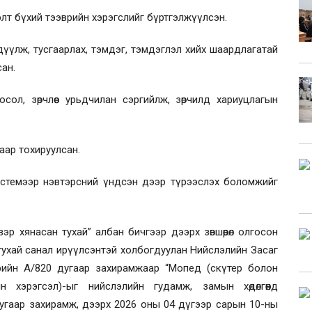
элт бүхий тээврийн хэрэгслийг бүртгэлжүүлсэн.
дүүлж, тусгаарлах, тэмдэг, тэмдэглэл хийх шаардлагатай
сан.
ол, зөрчлөөс урьдчилан сэргийлж, зөрчилд хариуцлагын
аар тохируулсан.
истемээр нэвтэрсний үндсэн дээр түрээслэх боломжийг
р хянасан тухай” албан бичгээр дээрх зөвшөөрөл олгосон
тухай санал ирүүлсэнтэй холбогдуулан Нийслэлийн Засаг
рийн А/820 дугаар захирамжаар “Мопед (скүтер болон
 хэрэгсэл)-ыг нийслэлийн гудамж, замын хөдөлгөөнд
дугаар захирамж, дээрх 2026 оны 04 дүгээр сарын 10-ны