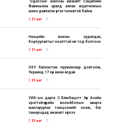
"Одиссей" киноны амжилт Сицилийн
Фавиньяна аралд аялал жуулчлалын
шинэ давлагаа үүсгэх төлөвтэй байна
21 цаг
Нөөцийн махны худалдаа,
борлуулалтыг нээлттэй ил тод болгоно
21 цаг
ОХУ баллистик пуужингаар довтолж,
Украинд 17 хүн амиа алдав
22 цаг
УИХ-ын дарга С.Бямбацогт Зүүн Азийн
эрэгтэйчүүдийн волейболын аварга
шалгаруулах тэмцээнийг нээж, баг
тамирчдад амжилт хүслээ
23 цаг