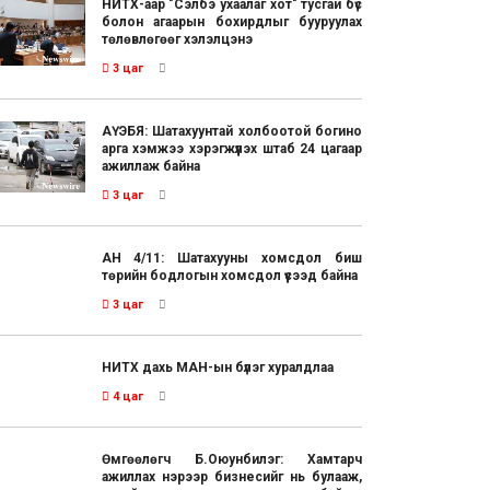
НИТХ-аар "Сэлбэ ухаалаг хот" тусгай бүс
болон агаарын бохирдлыг бууруулах
төлөвлөгөөг хэлэлцэнэ
3 цаг
АҮЭБЯ: Шатахуунтай холбоотой богино
арга хэмжээ хэрэгжүүлэх штаб 24 цагаар
ажиллаж байна
3 цаг
АН 4/11: Шатахууны хомсдол биш
төрийн бодлогын хомсдол үүсээд байна
3 цаг
НИТХ дахь МАН-ын бүлэг хуралдлаа
4 цаг
Өмгөөлөгч Б.Оюунбилэг: Хамтарч
ажиллах нэрээр бизнесийг нь булааж,