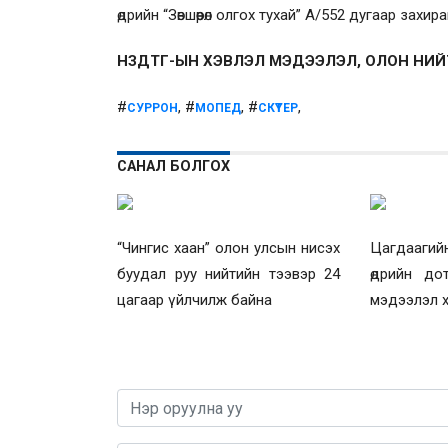
өдрийн “Зөвшөөрөл олгох тухай” А/552 дугаар зах
НЗДТГ-ЫН ХЭВЛЭЛ МЭДЭЭЛЭЛ, ОЛОН НИ
#
, #
, #
,
СУРРОН
МОПЕД
СКҮТЕР
САНАЛ БОЛГОХ
“Чингис хаан” олон улсын нисэх
Цагдаагий
буудал руу нийтийн тээвэр 24
өдрийн до
цагаар үйлчилж байна
мэдээлэл х