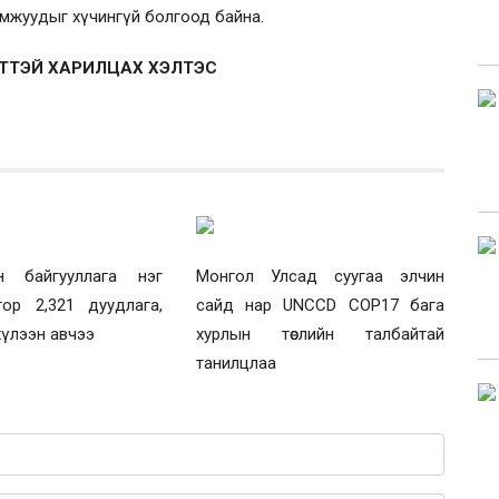
ирамжуудыг хүчингүй болгоод байна.
ЙТТЭЙ ХАРИЛЦАХ ХЭЛТЭС
н байгууллага нэг
Монгол Улсад суугаа элчин
тор 2,321 дуудлага,
сайд нар UNCCD COP17 бага
үлээн авчээ
хурлын төслийн талбайтай
танилцлаа