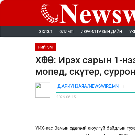
ЭХЛЭЛ
ОЛИМП
ИЗРАИЛ-ГАЗЫН ДАЙН
УК
НИЙГЭМ
ХӨТӨЧ: Ирэх сарын 1-нэ
мопед, скүтер, суррон
Д.АРИУНЗАЯА/NEWSWIRE.MN
2026-06-15
УИХ-аас Замын хөдөлгөөний аюулгүй байдлын туха