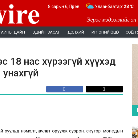
8 сарын 6, Пүрэв
Улаанбаатар:
28 ℃
Эерэг мэдээллийг эн
РАИНЫ ДАЙН
ЭДИЙН ЗАСАГ
ДЭЛХИЙ
ИРГЭНИЙ ӨНЦӨГ
СОЁЛ 
эс 18 нас хүрээгүй хүүхэд
 унахгүй
й хуульд нэмэлт, өөрчлөлт оруулж суррон, скүтэр, мопедын