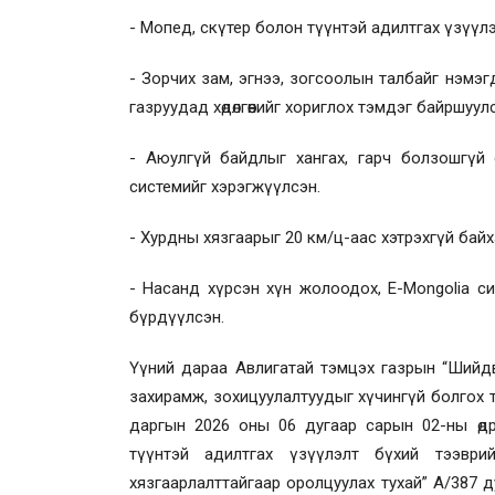
- Мопед, скүтер болон түүнтэй адилтгах үзүүл
- Зорчих зам, эгнээ, зогсоолын талбайг нэмэг
газруудад хөдөлгөөнийг хориглох тэмдэг байршуул
- Аюулгүй байдлыг хангах, гарч болзошгүй ос
системийг хэрэгжүүлсэн.
- Хурдны хязгаарыг 20 км/ц-аас хэтрэхгүй байх
- Насанд хүрсэн хүн жолоодох, Е-Mongolia с
бүрдүүлсэн.
Үүний дараа Авлигатай тэмцэх газрын “Шийдвэ
захирамж, зохицуулалтуудыг хүчингүй болгох 
даргын 2026 оны 06 дугаар сарын 02-ны өд
түүнтэй адилтгах үзүүлэлт бүхий тээврийн
хязгаарлалттайгаар оролцуулах тухай” А/387 