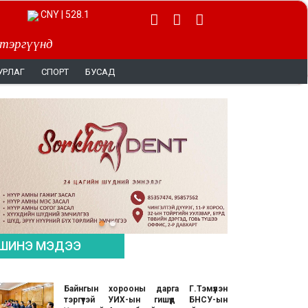
CNY | 528.1
 тэргүүнд
УРЛАГ
СПОРТ
БУСАД
ШИНЭ МЭДЭЭ
Байнгын хорооны дарга Г.Тэмүүлэн
тэргүүтэй УИХ-ын гишүүд БНСУ-ын