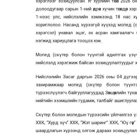
хэрэглээг зохицуулсан. Уг хуулийн төсөл 2026 
долоодугаар сарын 1-ний өдрөөс хүчин төгөлдөр
1-нээс улс, нийслэлийн хэмжээнд 18 нас хү
хориглолоо. Насанд хүрээгүй хүүхэд мопед (с
хэрэгсэл) унавал эцэг, эх асран хамгаалагч
нэгжид хариуцлага тооцох юм.
Мопед (скүтер болон түүнтэй адилтгах үзүү
нийслэлд хэрэгжиж байсан зохицуулалтуудыг х
Нийслэлийн Засаг даргын 2026 оны 04 дүгээр с
захирамжаар мопед (скүтер болон түүнтэ
түрээслүүлэгч байгууллагуудад Зөвшөөрлийн тух
нийтийн эзэмшлийн гудамж, талбайг ашиглуулах
Скүтер болон мопедын түрээсийн үйлчилгээ үзү
ХХК, “Хурд хүч” ХХК, “Жэт шаринг” ХХК, “Юү гө
шаардлагын хүрээнд олгож дараах зохицуулалт