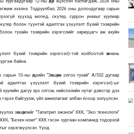
оны зургаадугаар 12-ны өдөр эцэслэн батлагдаж, 2026 оны
 хэрэгжиж эхэлнэ. Тодруулбал, 2026 оны долоодугаар сарын
рээгүй хүүхэд мопед, скүтер, суррон унахыг хуулиар
күтер болон түүнтэй адилтгах үзүүлэлт бүхий тээврийн
 болон тухайн тээврийн хэрэгслийг хариуцагч аж ахуйн
лэлт бүхий тээврийн хэрэгсэл)-тэй холбоотой өмнө нь
үргэж байна.
арын 10-ны өдрийн “Зөвшөөрөл олгох тухай” А/552 дугаар
й адилтгах үзүүлэлт бүхий тээврийн хэрэгсэл)-ыг
ай хуулийн дагуу эрх олгож, нийслэлийн нутаг дэвсгэр дэх
 гэрээ байгуулж, үйл ажиллагааг албан ёсоор эхлүүлсэн.
үлэх зөвшөөрлийг “Тапатрип эжэнси” ХХК, “Эко технологи”
ү” ХХК, “Безен номт” ХХК гэсэн зургаан компанид тодорхой
ыг хэрэгжүүлсэн. Үүнд: