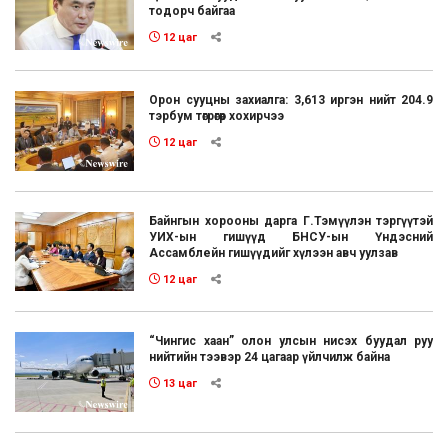
тодорч байгаа
12 цаг
Орон сууцны захиалга: 3,613 иргэн нийт 204.9
тэрбум төгрөгөөр хохирчээ
12 цаг
Байнгын хорооны дарга Г.Тэмүүлэн тэргүүтэй
УИХ-ын гишүүд БНСУ-ын Үндэсний
Ассамблейн гишүүдийг хүлээн авч уулзав
12 цаг
“Чингис хаан” олон улсын нисэх буудал руу
нийтийн тээвэр 24 цагаар үйлчилж байна
13 цаг