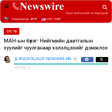
Эерэг мэдээллийг эн тэргүүнд
Улаанбаатар:
29 ℃
USD | 3585
УЛС ТӨР
МАН-ын бүлэг: Нийгмийн даатгалын
хуулийг чуулганаар хэлэлцэхийг дэмжлээ
Д.ЭРДЭНЭЦЭЦЭГ/NEWSWIRE.MN
2026-06-15