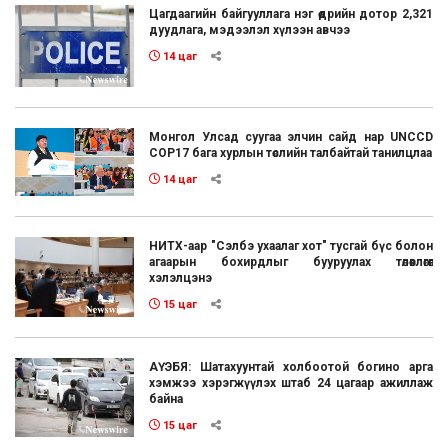
Цагдаагийн байгууллага нэг өдрийн дотор 2,321
дуудлага, мэдээлэл хүлээн авчээ
14 цаг
Монгол Улсад суугаа элчин сайд нар UNCCD
COP17 бага хурлын төслийн талбайтай танилцлаа
14 цаг
НИТХ-аар "Сэлбэ ухаалаг хот" тусгай бүс болон
агаарын бохирдлыг бууруулах төлөвлөгөөг
хэлэлцэнэ
15 цаг
АҮЭБЯ: Шатахуунтай холбоотой богино арга
хэмжээ хэрэгжүүлэх штаб 24 цагаар ажиллаж
байна
15 цаг