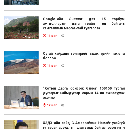
Google-ийн Энэтхэг дэх 15 тэрбум
ам.долларын дата төвийн төсөл байгаль
хамгааллын маргаантай тулгарлаа
11 цаг
Сутай хайрхны тэнгэрийг тахих төрийн тахилга
боллоо
11 цаг
“Хотын дарга сонсож байна” 150150 тусгай
дугаарыг наймдугаар сарын 14-нөөс ажиллуулж
эхэлнэ
12 цаг
ХЗДХ-ийн сайд С.Амарсайхан: Намайг увайгүй
гүтгэсэн асуудлыг шалгуулж байгаа, эзэн нь ч