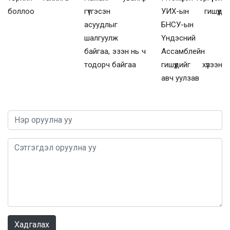
боллоо
гүтгэсэн
УИХ-ын гишүүд
асуудлыг
БНСУ-ын
шалгуулж
Үндэсний
байгаа, эзэн нь ч
Ассамблейн
тодорч байгаа
гишүүдийг хүлээн
авч уулзав
0 / 1000
Хадгалах