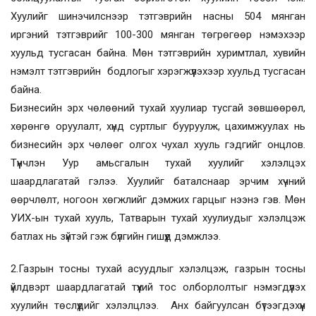
Хуулийг шинэчилснээр тэтгэврийн насны 504 мянган
иргэний тэтгэврийг 100-300 мянган төгрөгөөр нэмэхээр
хуульд тусгасан байна. Мөн тэтгэврийн хуримтлал, хувийн
нэмэлт тэтгэврийн бодлогыг хэрэгжүүлэхээр хуульд тусгасан
байна.
Бизнесийн эрх чөлөөний тухай хуулиар тусгай зөвшөөрөл,
хөрөнгө оруулалт, хүнд суртлыг бууруулж, цахимжуулах нь
бизнесийн эрх чөлөөг олгох чухал хууль гэдгийг онцлов.
Түүнчлэн Уур амьсгалын тухай хуулийг хэлэлцэх
шаардлагатай гэлээ. Хуулийг баталснаар эрчим хүчний
өөрчлөлт, ногоон хөгжлийг дэмжих гарцыг нээнэ гэв. Мөн
УИХ-ын тухай хууль, Татварын тухай хуулиудыг хэлэлцэж
батлах нь зүйтэй гэж бүлгийн гишүүд дэмжлээ.
2.Газрын тосны тухай асуудлыг хэлэлцэж, газрын тосны
үйлдвэрт шаардлагатай түүхий тос олборлолтыг нэмэгдүүлэх
хуулийн төслүүдийг хэлэлцлээ. Анх байгуулсан бүтээгдэхүүн