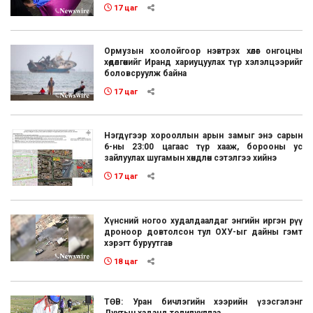
17 цаг
Ормузын хоолойгоор нэвтрэх хөлөг онгоцны
хөдөлгөөнийг Иранд хариуцуулах түр хэлэлцээрийг
боловсруулж байна
17 цаг
Нэгдүгээр хорооллын арын замыг энэ сарын
6-ны 23:00 цагаас түр хааж, борооны ус
зайлуулах шугамын хөндлөн сэтэлгээ хийнэ
17 цаг
Хүнсний ногоо худалдаалдаг энгийн иргэн рүү
дроноор довтолсон тул ОХУ-ыг дайны гэмт
хэрэгт буруутгав
18 цаг
ТӨВ: Уран бичлэгийн хээрийн үзэсгэлэнг