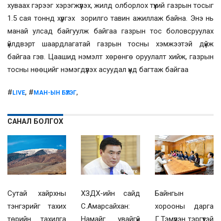
хуваах гэрээг хэрэгжүүлэх, жилд олборлох түүхий газрын тосыг
1.5 сая тоннд хүргэх зорилго тавин ажиллаж байна. Энэ нь
манай улсад байгуулж байгаа газрын тос боловсруулах
үйлдвэрт шаардлагатай газрын тосны хэмжээтэй дүйж
байгаа гэв. Цаашид нэмэлт хөрөнгө оруулалт хийж, газрын
тосны нөөцийг нэмэгдүүлэх асуудал үүнд багтаж байгаа
#
, #
,
LIVE
МАН-ЫН БҮЛЭГ
САНАЛ БОЛГОХ
Сутай хайрхны
ХЗДХ-ийн сайд
Байнгын
тэнгэрийг тахих
С.Амарсайхан:
хорооны дарга
төрийн тахилга
Намайг увайгүй
Г.Тэмүүлэн тэргүүтэй