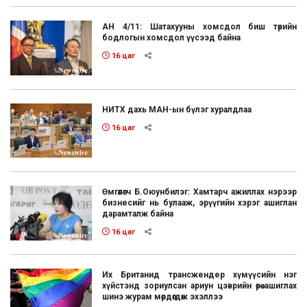
АН 4/11: Шатахууны хомсдол биш төрийн
бодлогын хомсдол үүсээд байна
16 цаг
НИТХ дахь МАН-ын бүлэг хуралдлаа
16 цаг
Өмгөөлөгч Б.Оюунбилэг: Хамтарч ажиллах нэрээр
бизнесийг нь булааж, эрүүгийн хэрэг ашиглан
дарамталж байна
16 цаг
Их Британид трансжендер хүмүүсийн нэг
хүйстэнд зориулсан ариун цэврийн өрөө ашиглах
шинэ журам мөрдөгдөж эхэллээ