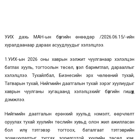
УИХ дахь МАН-ын бүлгийн өнөөдөр /2026.06.15/-ийн
хуралдаанаар дараах асуудлуудыг хэлэлцлээ.
1.УИХ-ын 2026 оны хаврын ээлжит чуулганаар хэлэлцэн
батлах хууль, тогтоолын төсөл, үзэл баримтлал, дарааллыг
хэлэлцлээ. Тухайлбал, Бизнесийн эрх чөлөөний тухай,
Татварын тухай, Нийгмийн даатгалын тухай зэрэг хуулиудыг
хаврын чуулганы хугацаанд хэлэлцэхийг бүлгийн гишүүд
дэмжлээ.
Нийгмийн даатгалын ерөнхий хуульд нэмэлт, өөрчлөлт
оруулах тухай хуулийн төслийн хувьд олон жил ажилласан
бол илүү тэтгэвэр тогтоох, баталгаат тэтгэврийн
зохицуулалтыг тусгах зорилготой хуулийн төсөл юм.