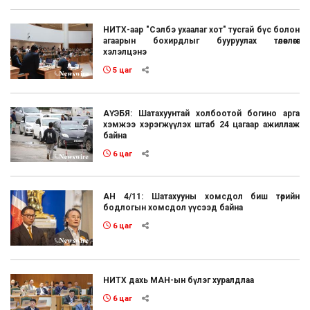
НИТХ-аар "Сэлбэ ухаалаг хот" тусгай бүс болон
агаарын бохирдлыг бууруулах төлөвлөгөөг
хэлэлцэнэ
5 цаг
АҮЭБЯ: Шатахуунтай холбоотой богино арга
хэмжээ хэрэгжүүлэх штаб 24 цагаар ажиллаж
байна
6 цаг
АН 4/11: Шатахууны хомсдол биш төрийн
бодлогын хомсдол үүсээд байна
6 цаг
НИТХ дахь МАН-ын бүлэг хуралдлаа
6 цаг