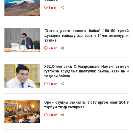
1 цаг
“Хотын дарга сонсож байна” 150150 тусгай
дугаарыг наймдугаар сарын 14-нөөс ажиллуулж
эхэлнэ
2 цаг
ХЗДХ-ийн сайд С.Амарсайхан: Намайг увайгүй
гүтгэсэн асуудлыг шалгуулж байгаа, эзэн нь ч
тодорч байгаа
2 цаг
Орон сууцны захиалга: 3,613 иргэн нийт 204.9
тэрбум төгрөгөөр хохирчээ
2 цаг