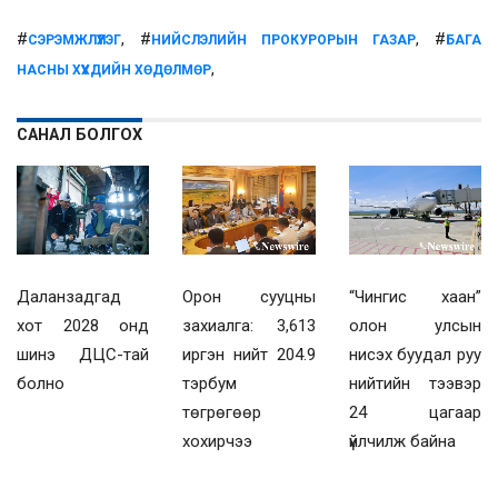
#
, #
, #
СЭРЭМЖЛҮҮЛЭГ
НИЙСЛЭЛИЙН ПРОКУРОРЫН ГАЗАР
БАГА
,
НАСНЫ ХҮҮХДИЙН ХӨДӨЛМӨР
САНАЛ БОЛГОХ
Даланзадгад
Орон сууцны
“Чингис хаан”
хот 2028 онд
захиалга: 3,613
олон улсын
шинэ ДЦС-тай
иргэн нийт 204.9
нисэх буудал руу
болно
тэрбум
нийтийн тээвэр
төгрөгөөр
24 цагаар
хохирчээ
үйлчилж байна