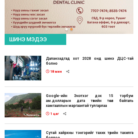
ШИНЭ МЭДЭЭ
Даланзадгад хот 2028 онд шинэ ДЦС-тай
болно
18 мин
Google-ийн Энэтхэг дэх 15 тэрбум
ам.долларын дата төвийн төсөл байгаль
хамгааллын маргаантай тулгарлаа
1 цаг
Сутай хайрхны тэнгэрийг тахих төрийн тахилга
боллоо