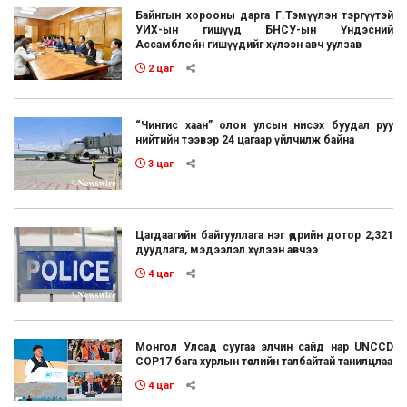
Байнгын хорооны дарга Г.Тэмүүлэн тэргүүтэй
УИХ-ын гишүүд БНСУ-ын Үндэсний
Ассамблейн гишүүдийг хүлээн авч уулзав
2 цаг
“Чингис хаан” олон улсын нисэх буудал руу
нийтийн тээвэр 24 цагаар үйлчилж байна
3 цаг
Цагдаагийн байгууллага нэг өдрийн дотор 2,321
дуудлага, мэдээлэл хүлээн авчээ
4 цаг
Монгол Улсад суугаа элчин сайд нар UNCCD
COP17 бага хурлын төслийн талбайтай танилцлаа
4 цаг