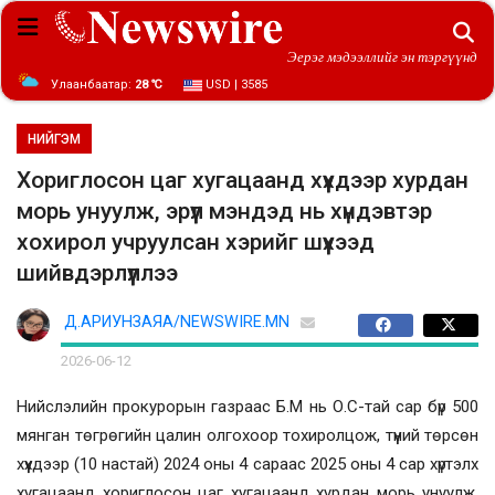
Эерэг мэдээллийг эн тэргүүнд
Улаанбаатар:
28 ℃
USD | 3585
НИЙГЭМ
Хориглосон цаг хугацаанд хүүхдээр хурдан
морь унуулж, эрүүл мэндэд нь хүндэвтэр
хохирол учруулсан хэрийг шүүхээд
шийвдэрлүүллээ
Д.АРИУНЗАЯА/NEWSWIRE.MN
2026-06-12
Нийслэлийн прокурорын газраас Б.М нь О.С-тай сар бүр 500
мянган төгрөгийн цалин олгохоор тохиролцож, түүний төрсөн
хүүхдээр (10 настай) 2024 оны 4 сараас 2025 оны 4 сар хүртэлх
хугацаанд хориглосон цаг хугацаанд хурдан морь унуулж,