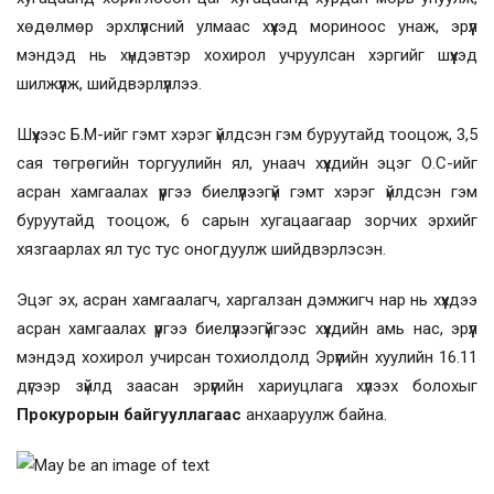
хөдөлмөр эрхлүүлсний улмаас хүүхэд мориноос унаж, эрүүл
мэндэд нь хүндэвтэр хохирол учруулсан хэргийг шүүхэд
шилжүүлж, шийдвэрлүүллээ.
Шүүхээс Б.М-ийг гэмт хэрэг үйлдсэн гэм буруутайд тооцож, 3,5
сая төгрөгийн торгуулийн ял, унаач хүүхдийн эцэг О.С-ийг
асран хамгаалах үүргээ биелүүлээгүй гэмт хэрэг үйлдсэн гэм
буруутайд тооцож, 6 сарын хугацаагаар зорчих эрхийг
хязгаарлах ял тус тус оногдуулж шийдвэрлэсэн.
Эцэг эх, асран хамгаалагч, харгалзан дэмжигч нар нь хүүхдээ
асран хамгаалах үүргээ биелүүлээгүйгээс хүүхдийн амь нас, эрүүл
мэндэд хохирол учирсан тохиолдолд Эрүүгийн хуулийн 16.11
дүгээр зүйлд заасан эрүүгийн хариуцлага хүлээх болохыг
Прокурорын байгууллагаас
анхааруулж байна.