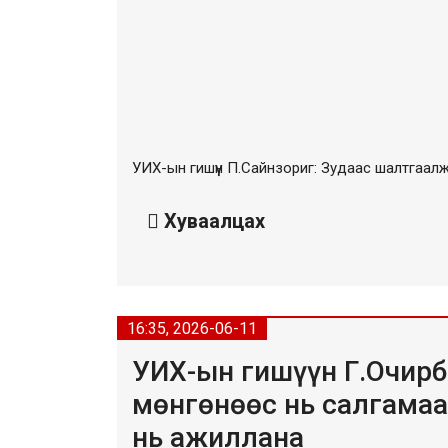
УИХ-ын гишүүн П.Сайнзориг: Зудаас шалтгаалж
Хуваалцах
16:35, 2026-06-11
УИХ-ын гишүүн Г.Очирб
мөнгөнөөс нь салгамаа
нь ажиллана