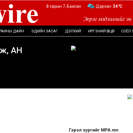
8 сарын 7, Баасан
Дархан:
34 ℃
Эерэг мэдээллийг эн
РАИНЫ ДАЙН
ЭДИЙН ЗАСАГ
ДЭЛХИЙ
ИРГЭНИЙ ӨНЦӨГ
СОЁЛ 
ж, АН
Гэрэл зургийг MPA.mn