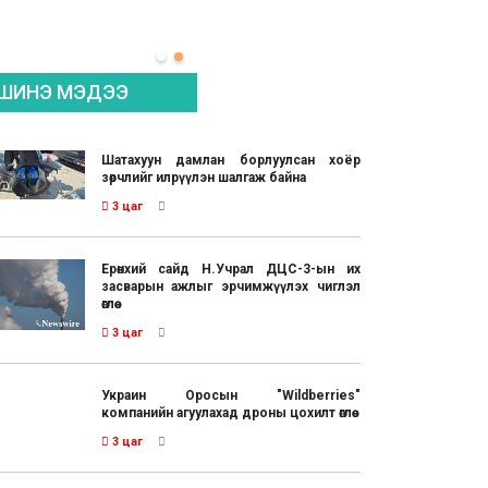
ШИНЭ МЭДЭЭ
Шатахуун дамлан борлуулсан хоёр
зөрчлийг илрүүлэн шалгаж байна
3 цаг
Ерөнхий сайд Н.Учрал ДЦС-3-ын их
засварын ажлыг эрчимжүүлэх чиглэл
өглөө
3 цаг
Украин Оросын "Wildberries"
компанийн агуулахад дроны цохилт өглөө
3 цаг