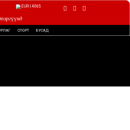
EUR | 4065
 тэргүүнд
УРЛАГ
СПОРТ
БУСАД