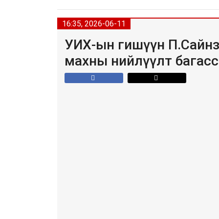
16:35, 2026-06-11
УИХ-ын гишүүн П.Сайнз
махны нийлүүлт багасс