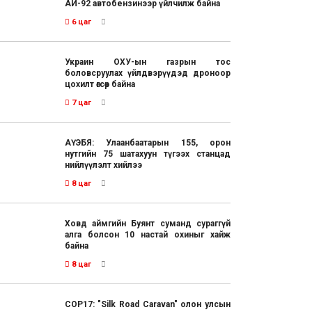
АИ-92 автобензинээр үйлчилж байна
6 цаг
Украин ОХУ-ын газрын тос
боловсруулах үйлдвэрүүдэд дроноор
цохилт өгсөөр байна
7 цаг
АҮЭБЯ: Улаанбаатарын 155, орон
нутгийн 75 шатахуун түгээх станцад
нийлүүлэлт хийлээ
8 цаг
Ховд аймгийн Буянт суманд сураггүй
алга болсон 10 настай охиныг хайж
байна
8 цаг
COP17: "Silk Road Caravan" олон улсын