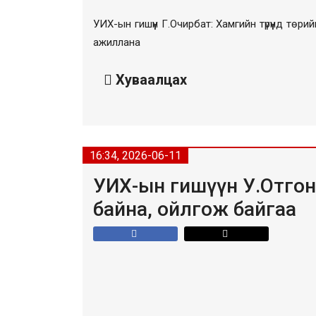
УИХ-ын гишүүн Г.Очирбат: Хамгийн түрүүнд тө
ажиллана
Хуваалцах
16:34, 2026-06-11
УИХ-ын гишүүн У.Отгон
байна, ойлгож байгаа