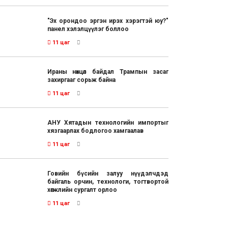
"Эх орондоо эргэн ирэх хэрэгтэй юу?"
панел хэлэлцүүлэг боллоо
11 цаг
Ираны нөхцөл байдал Трампын засаг
захиргааг сорьж байна
11 цаг
АНУ Хятадын технологийн импортыг
хязгаарлах бодлогоо хамгаалав
11 цаг
Говийн бүсийн залуу нүүдэлчдэд
байгаль орчин, технологи, тогтвортой
хөгжлийн сургалт орлоо
11 цаг