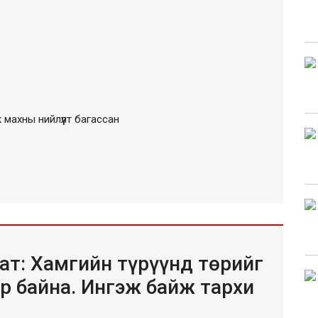
 махны нийлүүлт багассан
ат: Хамгийн түрүүнд төрийг
р байна. Ингэж байж тархи