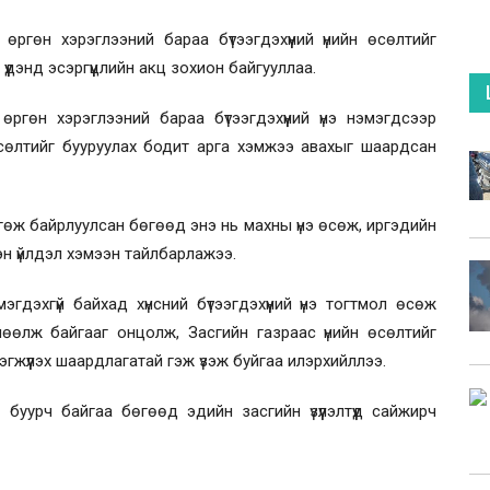
ргөн хэрэглээний бараа бүтээгдэхүүний үнийн өсөлтийг
үүдэнд эсэргүүцлийн акц зохион байгууллаа.
ргөн хэрэглээний бараа бүтээгдэхүүний үнэ нэмэгдсээр
 өсөлтийг бууруулах бодит арга хэмжээ авахыг шаардсан
лгөж байрлуулсан бөгөөд энэ нь махны үнэ өсөж, иргэдийн
н үйлдэл хэмээн тайлбарлажээ.
эгдэхгүй байхад хүнсний бүтээгдэхүүний үнэ тогтмол өсөж
өөлж байгааг онцолж, Засгийн газраас үнийн өсөлтийг
гжүүлэх шаардлагатай гэж үзэж буйгаа илэрхийллээ.
буурч байгаа бөгөөд эдийн засгийн үзүүлэлтүүд сайжирч