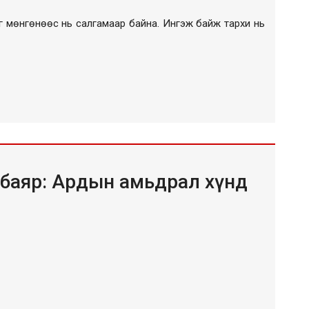
рийг мөнгөнөөс нь салгамаар байна. Ингэж байж тархи нь
баяр: Ардын амьдрал хүнд