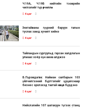
Ч:19А, Ч:19Б нийтийн тээврийн
чиглэлийг түр өөрчиллөө
4 цаг
Энхтайваны гүүрний баруун талын
туслах замд хучилт хийнэ
4 цаг
Тайландын сургуульд гарсан халдлагын
улмаас хоёр хүн амиа алджээ
6 цаг
Б.Пүрэвдагва: Найман салбарын 103
үйлчилгээний бүртгэлийг цуцалснаар
бизнес эрхлэхэд таатай нөхцөл бүрдэнэ
6 цаг
Нийслэлийн 107 шатахуун түгээх станц