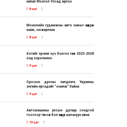
аялал Монгол Улсад ирлээ
8 цаг
Монелийн гудамжны авто замыг өнөөдрөөс
хааж, засварлана
8 цаг
Хогийг эрчим хүч болгох төсөл 2025-2028
онд хэрэгжинэ
9 цаг
Оросын дроны халдлага Украины
энгийн иргэдийг "онилж" байна
9 цаг
Автомашины улсын дугаар сондгой
тоогоор төгссөн бол өнөөдөр шатахуун авна
10 цаг