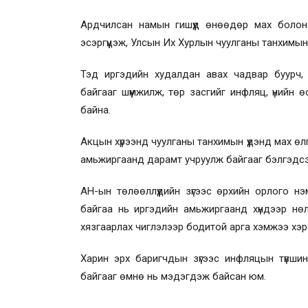
Ардчилсан намын гишүүд өнөөдөр мах болон ө
эсэргүүцэж, Улсын Их Хурлын чуулганы танхимын 
Тэд иргэдийн худалдан авах чадвар буурч, ө
байгааг шүүмжилж, төр засгийг инфляц, үнийн
байна.
Акцын хүрээнд чуулганы танхимын үүдэнд мах ө
амьжиргаанд дарамт учруулж байгааг бэлгэдсэ
АН-ын төлөөллүүдийн зүгээс өрхийн орлого нэм
байгаа нь иргэдийн амьжиргаанд хүндээр нөл
хязгаарлах чиглэлээр бодитой арга хэмжээ хэрэ
Харин эрх баригчдын зүгээс инфляцын түвшин 
байгааг өмнө нь мэдэгдэж байсан юм.