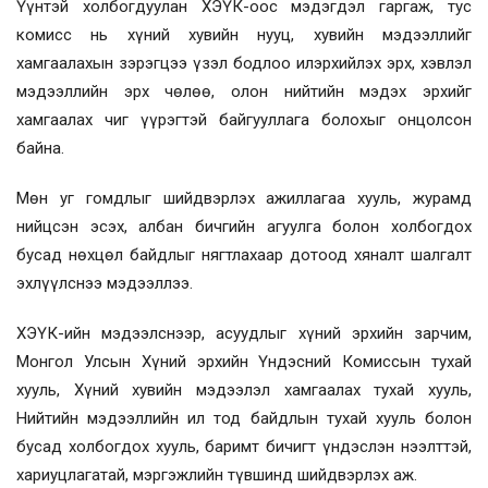
Үүнтэй холбогдуулан ХЭҮК-оос мэдэгдэл гаргаж, тус
комисс нь хүний хувийн нууц, хувийн мэдээллийг
хамгаалахын зэрэгцээ үзэл бодлоо илэрхийлэх эрх, хэвлэл
мэдээллийн эрх чөлөө, олон нийтийн мэдэх эрхийг
хамгаалах чиг үүрэгтэй байгууллага болохыг онцолсон
байна.
Мөн уг гомдлыг шийдвэрлэх ажиллагаа хууль, журамд
нийцсэн эсэх, албан бичгийн агуулга болон холбогдох
бусад нөхцөл байдлыг нягтлахаар дотоод хяналт шалгалт
эхлүүлснээ мэдээллээ.
ХЭҮК-ийн мэдээлснээр, асуудлыг хүний эрхийн зарчим,
Монгол Улсын Хүний эрхийн Үндэсний Комиссын тухай
хууль, Хүний хувийн мэдээлэл хамгаалах тухай хууль,
Нийтийн мэдээллийн ил тод байдлын тухай хууль болон
бусад холбогдох хууль, баримт бичигт үндэслэн нээлттэй,
хариуцлагатай, мэргэжлийн түвшинд шийдвэрлэх аж.