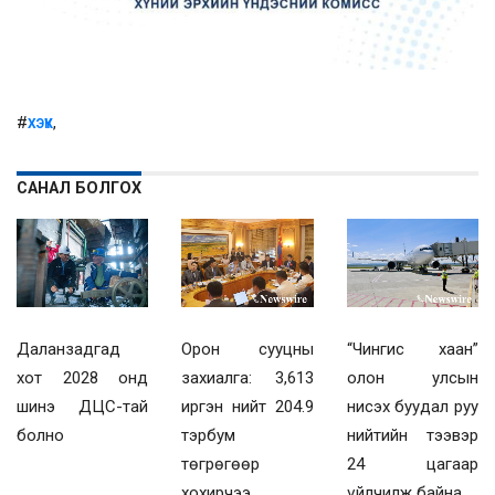
#
,
ХЭҮК
САНАЛ БОЛГОХ
Даланзадгад
Орон сууцны
“Чингис хаан”
хот 2028 онд
захиалга: 3,613
олон улсын
шинэ ДЦС-тай
иргэн нийт 204.9
нисэх буудал руу
болно
тэрбум
нийтийн тээвэр
төгрөгөөр
24 цагаар
хохирчээ
үйлчилж байна