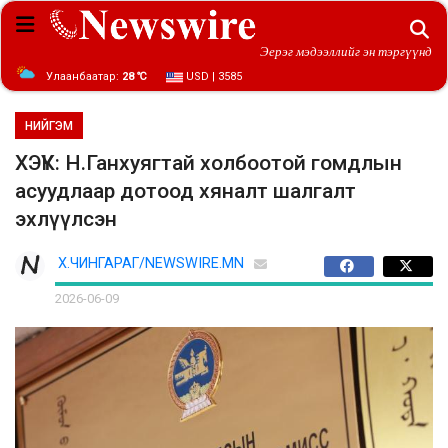
Эерэг мэдээллийг эн тэргүүнд
Улаанбаатар:
28 ℃
USD | 3585
НИЙГЭМ
ХЭҮК: Н.Ганхуягтай холбоотой гомдлын
асуудлаар дотоод хяналт шалгалт
эхлүүлсэн
Х.ЧИНГАРАГ/NEWSWIRE.MN
2026-06-09