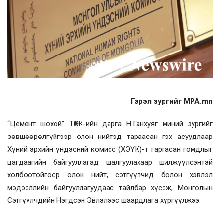
Гэрэл зургийг MPA.mn
“Цемент шохой” ТӨХК-ийн дарга Н.Ганхуяг миний зургийг
зөвшөөрөлгүйгээр олон нийтэд тараасан гэх асуудлаар
Хүний эрхийн үндэсний комисс (ХЭҮК)-т гаргасан гомдлыг
цагдаагийн байгууллагад шалгуулахаар шилжүүлсэнтэй
холбоотойгоор олон нийт, сэтгүүлчид болон хэвлэл
мэдээллийн байгууллагуудаас тайлбар хүсэж, Монголын
Сэтгүүлчдийн Нэгдсэн Эвлэлээс шаардлага хүргүүлжээ.