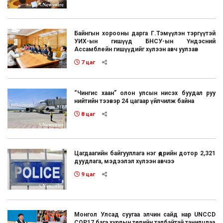
Байнгын хорооны дарга Г.Тэмүүлэн тэргүүтэй
УИХ-ын гишүүд БНСУ-ын Үндэсний
Ассамблейн гишүүдийг хүлээн авч уулзав
7 цаг
“Чингис хаан” олон улсын нисэх буудал руу
нийтийн тээвэр 24 цагаар үйлчилж байна
8 цаг
Цагдаагийн байгууллага нэг өдрийн дотор 2,321
дуудлага, мэдээлэл хүлээн авчээ
9 цаг
Монгол Улсад суугаа элчин сайд нар UNCCD
COP17 бага хурлын төслийн талбайтай танилцлаа