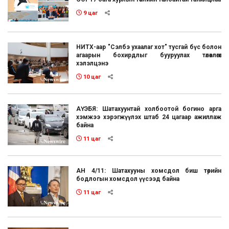
9 цаг
НИТХ-аар "Сэлбэ ухаалаг хот" тусгай бүс болон
агаарын бохирдлыг бууруулах төлөвлөгөөг
хэлэлцэнэ
10 цаг
АҮЭБЯ: Шатахуунтай холбоотой богино арга
хэмжээ хэрэгжүүлэх штаб 24 цагаар ажиллаж
байна
11 цаг
АН 4/11: Шатахууны хомсдол биш төрийн
бодлогын хомсдол үүсээд байна
11 цаг