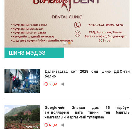
ШИНЭ МЭДЭЭ
Даланзадгад хот 2028 онд шинэ ДЦС-тай
болно
5 цаг
Google-ийн Энэтхэг дэх 15 тэрбум
ам.долларын дата төвийн төсөл байгаль
хамгааллын маргаантай тулгарлаа
6 цаг