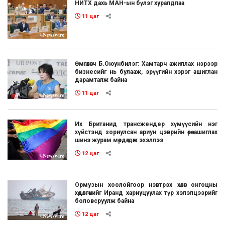
НИТХ дахь МАН-ын бүлэг хуралдлаа
11 цаг
Өмгөөлөгч Б.Оюунбилэг: Хамтарч ажиллах нэрээр
бизнесийг нь булааж, эрүүгийн хэрэг ашиглан
дарамталж байна
11 цаг
Их Британид трансжендер хүмүүсийн нэг
хүйстэнд зориулсан ариун цэврийн өрөө ашиглах
шинэ журам мөрдөгдөж эхэллээ
12 цаг
Ормузын хоолойгоор нэвтрэх хөлөг онгоцны
хөдөлгөөнийг Иранд хариуцуулах түр хэлэлцээрийг
боловсруулж байна
12 цаг