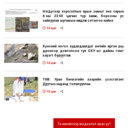
Нэгдүгээр хорооллын арын замыг энэ сарын
6-ны 23:00 цагаас түр хааж, борооны ус
зайлуулах шугамын хөндлөн сэтэлгээ хийнэ
12 цаг
Хүнсний ногоо худалдаалдаг энгийн иргэн рүү
дроноор довтолсон тул ОХУ-ыг дайны гэмт
хэрэгт буруутгав
13 цаг
ТӨВ: Уран бичлэгийн хээрийн үзэсгэлэнг
Дуутын хаданд толилууллаа
13 цаг
Та имэйлээр мэдээлэл авах уу?