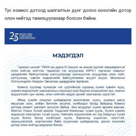
Тус комисс дотоод шалгалтын дүнг долоо хоногийн дотор
олон нийтэд танилцуулахаар болсон байна.