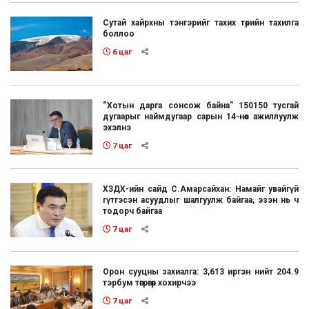
Сутай хайрхны тэнгэрийг тахих төрийн тахилга
боллоо
6 цаг
“Хотын дарга сонсож байна” 150150 тусгай
дугаарыг наймдугаар сарын 14-нөөс ажиллуулж
эхэлнэ
7 цаг
ХЗДХ-ийн сайд С.Амарсайхан: Намайг увайгүй
гүтгэсэн асуудлыг шалгуулж байгаа, эзэн нь ч
тодорч байгаа
7 цаг
Орон сууцны захиалга: 3,613 иргэн нийт 204.9
тэрбум төгрөгөөр хохирчээ
7 цаг