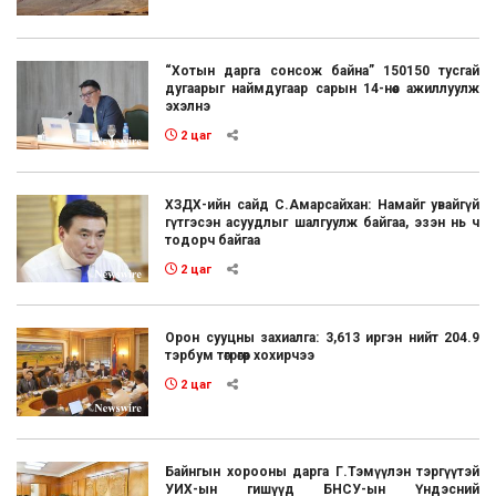
“Хотын дарга сонсож байна” 150150 тусгай
дугаарыг наймдугаар сарын 14-нөөс ажиллуулж
эхэлнэ
2 цаг
ХЗДХ-ийн сайд С.Амарсайхан: Намайг увайгүй
гүтгэсэн асуудлыг шалгуулж байгаа, эзэн нь ч
тодорч байгаа
2 цаг
Орон сууцны захиалга: 3,613 иргэн нийт 204.9
тэрбум төгрөгөөр хохирчээ
2 цаг
Байнгын хорооны дарга Г.Тэмүүлэн тэргүүтэй
УИХ-ын гишүүд БНСУ-ын Үндэсний