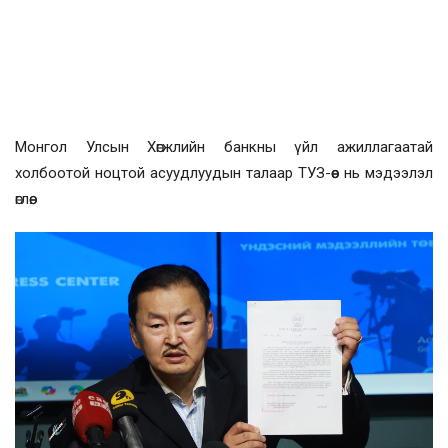
Монгол Улсын Хөгжлийн банкны үйл ажиллагаатай
холбоотой ноцтой асуудлуудын талаар ТУЗ-өөс нь мэдээлэл
өглөө.