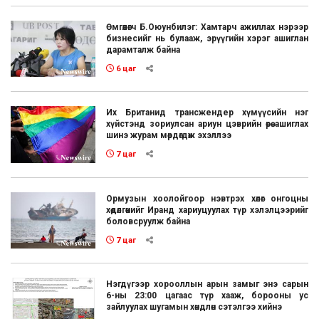
Өмгөөлөгч Б.Оюунбилэг: Хамтарч ажиллах нэрээр
бизнесийг нь булааж, эрүүгийн хэрэг ашиглан
дарамталж байна
6 цаг
Их Британид трансжендер хүмүүсийн нэг
хүйстэнд зориулсан ариун цэврийн өрөө ашиглах
шинэ журам мөрдөгдөж эхэллээ
7 цаг
Ормузын хоолойгоор нэвтрэх хөлөг онгоцны
хөдөлгөөнийг Иранд хариуцуулах түр хэлэлцээрийг
боловсруулж байна
7 цаг
Нэгдүгээр хорооллын арын замыг энэ сарын
6-ны 23:00 цагаас түр хааж, борооны ус
зайлуулах шугамын хөндлөн сэтэлгээ хийнэ