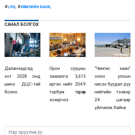
#
, #
,
LIVE
ХӨГЖЛИЙН БАНК
САНАЛ БОЛГОХ
Даланзадгад
Орон сууцны
“Чингис хаан”
хот 2028 онд
захиалга: 3,613
олон улсын
шинэ ДЦС-тай
иргэн нийт 204.9
нисэх буудал руу
болно
тэрбум төгрөгөөр
нийтийн тээвэр
хохирчээ
24 цагаар
үйлчилж байна