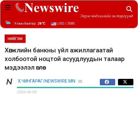
Эерэг мэдээллийг эн тэргүүнд
Улаанбаатар:
28 ℃
USD | 3585
НИЙГЭМ
Хөгжлийн банкны үйл ажиллагаатай
холбоотой ноцтой асуудлуудын талаар
мэдээлэл өглөө
Х.ЧИНГАРАГ/NEWSWIRE.MN
2026-06-09