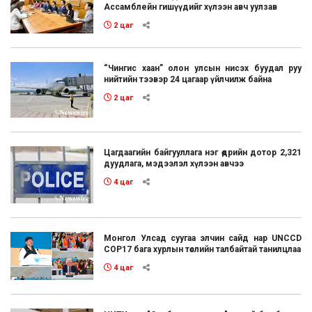
Ассамблейн гишүүдийг хүлээн авч уулзав
2 цаг
“Чингис хаан” олон улсын нисэх буудал руу
нийтийн тээвэр 24 цагаар үйлчилж байна
2 цаг
Цагдаагийн байгууллага нэг өдрийн дотор 2,321
дуудлага, мэдээлэл хүлээн авчээ
4 цаг
Монгол Улсад суугаа элчин сайд нар UNCCD
COP17 бага хурлын төслийн талбайтай танилцлаа
4 цаг