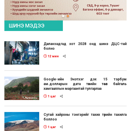
ШИНЭ МЭДЭЭ
Даланзадгад хот 2028 онд шинэ ДЦС-тай
болно
12 мин
Google-ийн Энэтхэг дэх 15 тэрбум
ам.долларын дата төвийн төсөл байгаль
хамгааллын маргаантай тулгарлаа
1 цаг
Сутай хайрхны тэнгэрийг тахих төрийн тахилга
боллоо
1 цаг