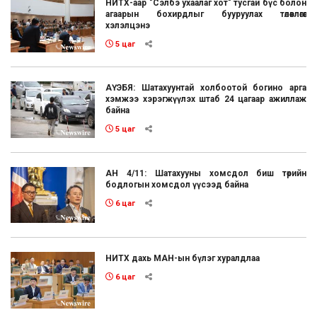
НИТХ-аар "Сэлбэ ухаалаг хот" тусгай бүс болон
агаарын бохирдлыг бууруулах төлөвлөгөөг
хэлэлцэнэ
5 цаг
АҮЭБЯ: Шатахуунтай холбоотой богино арга
хэмжээ хэрэгжүүлэх штаб 24 цагаар ажиллаж
байна
5 цаг
АН 4/11: Шатахууны хомсдол биш төрийн
бодлогын хомсдол үүсээд байна
6 цаг
НИТХ дахь МАН-ын бүлэг хуралдлаа
6 цаг