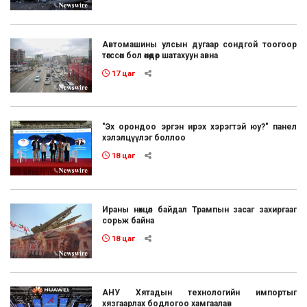
Автомашины улсын дугаар сондгой тоогоор
төгссөн бол өнөөдөр шатахуун авна
17 цаг
"Эх орондоо эргэн ирэх хэрэгтэй юу?" панел
хэлэлцүүлэг боллоо
18 цаг
Ираны нөхцөл байдал Трампын засаг захиргааг
сорьж байна
18 цаг
АНУ Хятадын технологийн импортыг
хязгаарлах бодлогоо хамгаалав