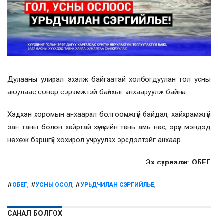
Дулааны улирал эхэлж байгаатай холбогдуулан гол усны
аюулаас сонор сэрэмжтэй байхыг анхааруулж байна.
Хэдхэн хоромын анхаарал болгоомжгүй байдал, хайхрамжгүй
зан таны болон хайртай хүмүүсийн тань амь нас, эрүүл мэндэд
нөхөж баршгүй хохирол учруулах эрсдэлтэйг анхаар.
Эх сурвалж: ОБЕГ
#
, #
, #
,
ОБЕГ
УСНЫ ОСОЛ
УРЬДЧИЛАН СЭРГИЙЛЬЕ
САНАЛ БОЛГОХ