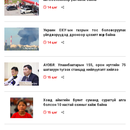
14 цаг
Украин ОХУ-ын газрын тос боловсруулах
үйлдвэрүүдэд дроноор цохилт өгсөөр байна
14 цаг
АҮЭБЯ: Улаанбаатарын 155, орон нутгийн 75
шатахуун түгээх станцад нийлүүлэлт хийлээ
15 цаг
Ховд аймгийн Буянт суманд сураггүй алга
болсон 10 настай охиныг хайж байна
15 цаг