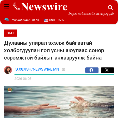
Эерэг мэдээллийг эн тэргүүнд
Улаанбаатар:
31 ℃
USD | 3585
ОБЕГ
Дулааны улирал эхэлж байгаатай
холбогдуулан гол усны аюулаас сонор
сэрэмжтэй байхыг анхааруулж байна
Э.ХҮСЛЭН/NEWSWIRE.MN
2026-06-08