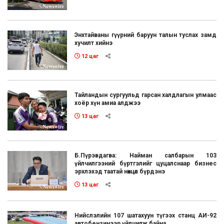
Энхтайваны гүүрний баруун талын туслах замд
хучилт хийнэ
12 цаг
Тайландын сургуульд гарсан халдлагын улмаас
хоёр хүн амиа алджээ
13 цаг
Б.Пүрэвдагва: Найман салбарын 103
үйлчилгээний бүртгэлийг цуцалснаар бизнес
эрхлэхэд таатай нөхцөл бүрдэнэ
13 цаг
Нийслэлийн 107 шатахуун түгээх станц АИ-92
автобензинээр үйлчилж байна