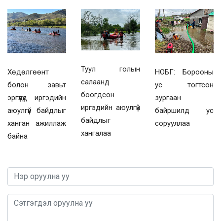
Туул голын
Хөдөлгөөнт
НОБГ: Борооны
салаанд
болон завьт
ус тогтсон
боогдсон
эргүүлүүд иргэдийн
зургаан
иргэдийн аюулгүй
аюулгүй байдлыг
байршилд ус
байдлыг
ханган ажиллаж
сорууллаа
хангалаа
байна