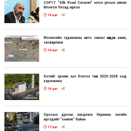
COP17: "Silk Road Caravan" олон улсын аялал
Монгол Улсад ирлээ
16 цаг
Монелийн гудамжны авто замыг өнөөдрөөс хааж,
засварлана
16 цаг
Хогийг эрчим хүч болгох төсөл 2025-2028 онд
хэрэгжинэ
16 цаг
Оросын дроны халдлага Украины энгийн
иргэдийг "онилж" байна
17 цаг