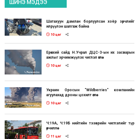
ШИНЭ МЭДЭЭ
Шатахуун дамлан борлуулсан хоёр зөрчлийг
илрүүлэн шалгаж байна
10 цаг
Ерөнхий сайд Н.Учрал ДЦС-3-ын их засварын
ажлыг эрчимжүүлэх чиглэл өглөө
10 цаг
Украин Оросын "Wildberries" компанийн
агуулахад дроны цохилт өглөө
10 цаг
Ч:19А, Ч:19Б нийтийн тээврийн чиглэлийг түр
өөрчиллөө
11 цаг