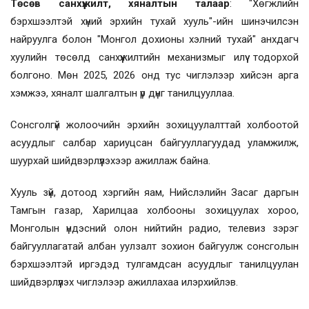
Төсөв санхүүжилт, хяналтын талаар
: "Хөгжлийн
бэрхшээлтэй хүний эрхийн тухай хууль"-ийн шинэчилсэн
найруулга болон "Монгол дохионы хэлний тухай" анхдагч
хуулийн төсөлд санхүүжилтийн механизмыг илүү тодорхой
болгоно. Мөн 2025, 2026 онд тус чиглэлээр хийсэн арга
хэмжээ, хяналт шалгалтын үр дүнг танилцууллаа.
Сонсголгүй жолоочийн эрхийн зохицуулалттай холбоотой
асуудлыг салбар хариуцсан байгууллагуудад уламжилж,
шуурхай шийдвэрлүүлэхээр ажиллаж байна.
Хууль зүй, дотоод хэргийн яам, Нийслэлийн Засаг даргын
Тамгын газар, Харилцаа холбооны зохицуулах хороо,
Монголын үндэсний олон нийтийн радио, телевиз зэрэг
байгууллагатай албан уулзалт зохион байгуулж сонсголын
бэрхшээлтэй иргэдэд тулгамдсан асуудлыг танилцуулан
шийдвэрлүүлэх чиглэлээр ажиллахаа илэрхийлэв.