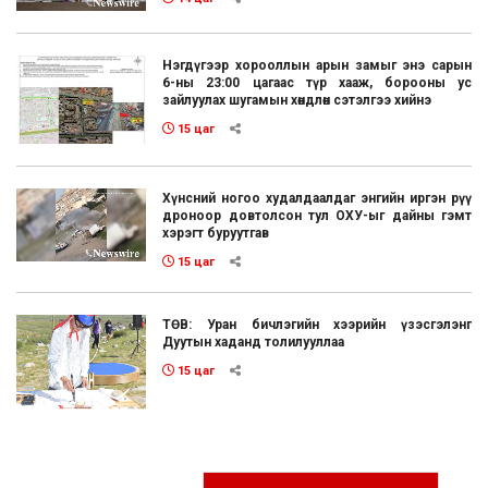
Нэгдүгээр хорооллын арын замыг энэ сарын
6-ны 23:00 цагаас түр хааж, борооны ус
зайлуулах шугамын хөндлөн сэтэлгээ хийнэ
15 цаг
Хүнсний ногоо худалдаалдаг энгийн иргэн рүү
дроноор довтолсон тул ОХУ-ыг дайны гэмт
хэрэгт буруутгав
15 цаг
ТӨВ: Уран бичлэгийн хээрийн үзэсгэлэнг
Дуутын хаданд толилууллаа
15 цаг