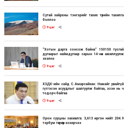
Сутай хайрхны тэнгэрийг тахих төрийн тахилга
боллоо
9 цаг
“Хотын дарга сонсож байна” 150150 тусгай
дугаарыг наймдугаар сарын 14-нөөс ажиллуулж
эхэлнэ
9 цаг
ХЗДХ-ийн сайд С.Амарсайхан: Намайг увайгүй
гүтгэсэн асуудлыг шалгуулж байгаа, эзэн нь ч
тодорч байгаа
9 цаг
Орон сууцны захиалга: 3,613 иргэн нийт 204.9
тэрбум төгрөгөөр хохирчээ