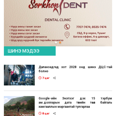
ШИНЭ МЭДЭЭ
Даланзадгад хот 2028 онд шинэ ДЦС-тай
болно
7 цаг
Google-ийн Энэтхэг дэх 15 тэрбум
ам.долларын дата төвийн төсөл байгаль
хамгааллын маргаантай тулгарлаа
8 цаг