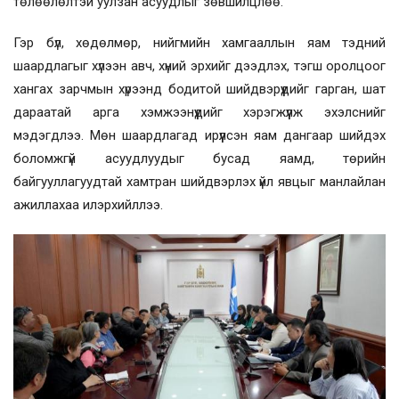
төлөөлөлтэй уулзан асуудлыг зөвшилцлөө.
Гэр бүл, хөдөлмөр, нийгмийн хамгааллын яам тэдний
шаардлагыг хүлээн авч, хүний эрхийг дээдлэх, тэгш оролцоог
хангах зарчмын хүрээнд бодитой шийдвэрүүдийг гарган, шат
дараатай арга хэмжээнүүдийг хэрэгжүүлж эхэлснийг
мэдэгдлээ. Мөн шаардлагад ирүүлсэн яам дангаар шийдэх
боломжгүй асуудлуудыг бусад яамд, төрийн
байгууллагуудтай хамтран шийдвэрлэх үйл явцыг манлайлан
ажиллахаа илэрхийллээ.