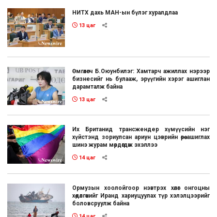
НИТХ дахь МАН-ын бүлэг хуралдлаа
13 цаг
Өмгөөлөгч Б.Оюунбилэг: Хамтарч ажиллах нэрээр
бизнесийг нь булааж, эрүүгийн хэрэг ашиглан
дарамталж байна
13 цаг
Их Британид трансжендер хүмүүсийн нэг
хүйстэнд зориулсан ариун цэврийн өрөө ашиглах
шинэ журам мөрдөгдөж эхэллээ
14 цаг
Ормузын хоолойгоор нэвтрэх хөлөг онгоцны
хөдөлгөөнийг Иранд хариуцуулах түр хэлэлцээрийг
боловсруулж байна
14 цаг