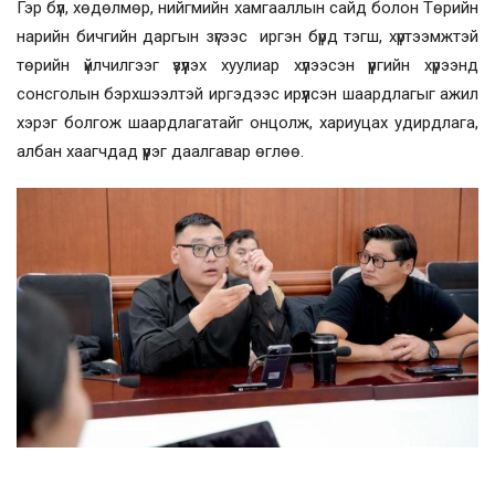
Гэр бүл, хөдөлмөр, нийгмийн хамгааллын сайд болон Төрийн
нарийн бичгийн даргын зүгээс иргэн бүрд тэгш, хүртээмжтэй
төрийн үйлчилгээг үзүүлэх хуулиар хүлээсэн үүргийн хүрээнд
сонсголын бэрхшээлтэй иргэдээс ирүүлсэн шаардлагыг ажил
хэрэг болгож шаардлагатайг онцолж, хариуцах удирдлага,
албан хаагчдад үүрэг даалгавар өглөө.