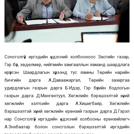
Сонсголгүй иргэдийн үндэсний холбооноос Засгийн газар,
Гэр бүл, хөдөлмөр, нийгмийн хамгааллын яаманд шаардлага
ирүүлсэн. Шаардлагын хүрээнд тус яамны Төрийн нарийн
бичгийн дарга А.Даваажаргал, Төрийн захиргаа
удирдлагын газрын дарга Б.Идэр, Гэр бүлийн бодлогын
газрын дарга Д.Мөнгөнтуул, Хөгжлийн бэрхшээлтэй хүний
хөгжлийн хэлтсийн дарга А.Хишигбаяр, Хөгжлийн
бэрхшээлтэй хүний хөгжлийн ерөнхий газрын дарга Д.Гэрэл
нар Сонсголгүй иргэдийн үндэсний холбооны ерөнхийлөгч
А.Энхбаатар болон сонсголын бэрхшээлтэй иргэдийн