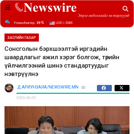
Эерэг мэдээллийг эн тэргүүнд
Улаанбаатар:
29 ℃
USD | 3585
ЗАСГИЙН ГАЗАР
Сонсголын бэрхшээлтэй иргэдийн
шаардлагыг ажил хэрэг болгож, төрийн
үйлчилгээний шинэ стандартуудыг
нэвтрүүлнэ
Д.АРИУНЗАЯА/NEWSWIRE.MN
2026-06-05