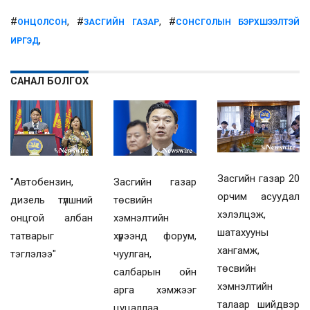
#
, #
, #
ОНЦОЛСОН
ЗАСГИЙН ГАЗАР
СОНСГОЛЫН БЭРХШЭЭЛТЭЙ
,
ИРГЭД
САНАЛ БОЛГОХ
Засгийн газар 20
"Автобензин,
Засгийн газар
орчим асуудал
дизель түлшний
төсвийн
хэлэлцэж,
онцгой албан
хэмнэлтийн
шатахууны
татварыг
хүрээнд форум,
хангамж,
тэглэлээ"
чуулган,
төсвийн
салбарын ойн
хэмнэлтийн
арга хэмжээг
талаар шийдвэр
цуцаллаа