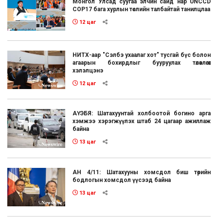
Монгол Улсад суугаа элчин сайд нар UNCCD
COP17 бага хурлын төслийн талбайтай танилцлаа
12 цаг
НИТХ-аар "Сэлбэ ухаалаг хот" тусгай бүс болон
агаарын бохирдлыг бууруулах төлөвлөгөөг
хэлэлцэнэ
12 цаг
АҮЭБЯ: Шатахуунтай холбоотой богино арга
хэмжээ хэрэгжүүлэх штаб 24 цагаар ажиллаж
байна
13 цаг
АН 4/11: Шатахууны хомсдол биш төрийн
бодлогын хомсдол үүсээд байна
13 цаг