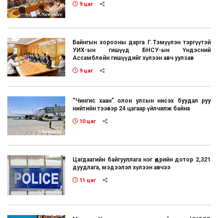
9 цаг
Байнгын хорооны дарга Г.Тэмүүлэн тэргүүтэй
УИХ-ын гишүүд БНСУ-ын Үндэсний
Ассамблейн гишүүдийг хүлээн авч уулзав
9 цаг
“Чингис хаан” олон улсын нисэх буудал руу
нийтийн тээвэр 24 цагаар үйлчилж байна
10 цаг
Цагдаагийн байгууллага нэг өдрийн дотор 2,321
дуудлага, мэдээлэл хүлээн авчээ
11 цаг