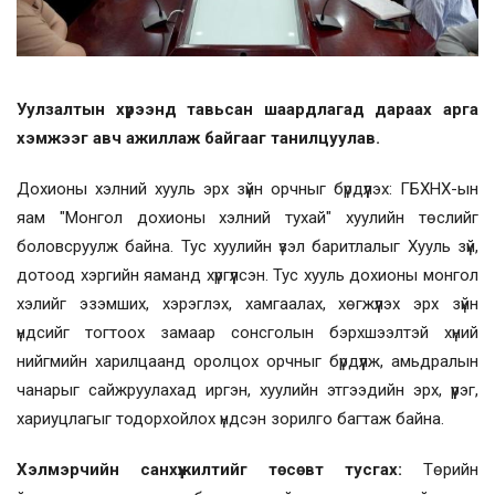
Уулзалтын хүрээнд тавьсан шаардлагад дараах арга
хэмжээг авч ажиллаж байгааг танилцуулав.
Дохионы хэлний хууль эрх зүйн орчныг бүрдүүлэх: ГБХНХ-ын
яам "Монгол дохионы хэлний тухай" хуулийн төслийг
боловсруулж байна. Тус хуулийн үзэл баритлалыг Хууль зүй,
дотоод хэргийн яаманд хүргүүлсэн. Тус хууль дохионы монгол
хэлийг эзэмших, хэрэглэх, хамгаалах, хөгжүүлэх эрх зүйн
үндсийг тогтоох замаар сонсголын бэрхшээлтэй хүний
нийгмийн харилцаанд оролцох орчныг бүрдүүлж, амьдралын
чанарыг сайжруулахад иргэн, хуулийн этгээдийн эрх, үүрэг,
хариуцлагыг тодорхойлох үндсэн зорилго багтаж байна.
Хэлмэрчийн санхүүжилтийг төсөвт тусгах:
Төрийн