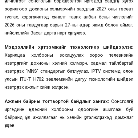
үйлчилгээг сонсголын бэрхшээлтэй иргэдэд саадгүй хүргэх
зорилгоор дохионы хэлмэрчийн зардлыг 2027 оны төсөвт
тусгах, хэрэгжилтэд хяналт тавих албан ёсны чиглэлийг
2026 оны тавдугаар сарын 27-ны өдөр яамд болон аймаг,
нийслэлийн Засаг дарга нарт хүргүүлжээ.
Мэдээллийн хүртээмжийг технологиор шийдвэрлэх:
Харилцаа холбооны зохицуулах хороо телевизийн
нэвтрүүлгийг дохионы хэлний хэлмэрч, хадмал тайлбартай
нэвтрүүлэх "MNS" стандартыг батлуулах, IPTV системд олон
улсын ITU-T H702 зөвлөмжийн дагуу технологийн шийдэл
нэвтрүүлэх ажлыг хийж эхлүүлсэн.
Ажлын байрны тогтвортой байдлыг хангах:
Сонсголгүй
иргэдийн үндэсний холбооны одоогийн ашиглаж буй
байранд үйл ажиллагааг нь хэвийн үргэлжлүүлэхэд дэмжлэг
үзүүлэв.