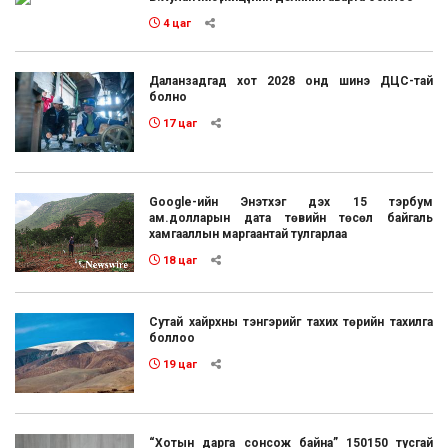
4 цаг
Даланзадгад хот 2028 онд шинэ ДЦС-тай
болно
17 цаг
Google-ийн Энэтхэг дэх 15 тэрбум
ам.долларын дата төвийн төсөл байгаль
хамгааллын маргаантай тулгарлаа
18 цаг
Сутай хайрхны тэнгэрийг тахих төрийн тахилга
боллоо
19 цаг
“Хотын дарга сонсож байна” 150150 тусгай