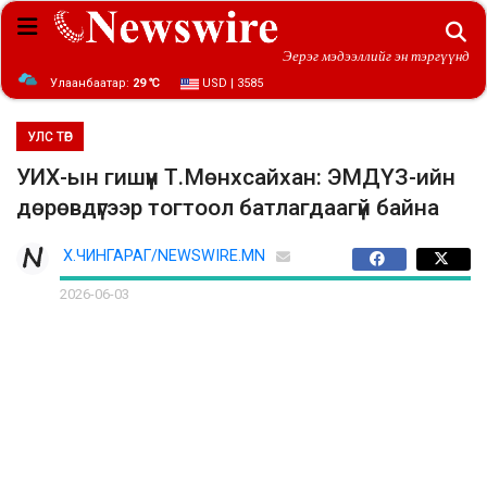
Эерэг мэдээллийг эн тэргүүнд
Улаанбаатар:
29 ℃
USD | 3585
УЛС ТӨР
УИХ-ын гишүүн Т.Мөнхсайхан: ЭМДҮЗ-ийн
дөрөвдүгээр тогтоол батлагдаагүй байна
Х.ЧИНГАРАГ/NEWSWIRE.MN
2026-06-03