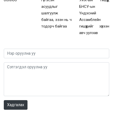
асуудлыг
БНСУ-ын
шалгуулж
Үндэсний
байгаа, эзэн нь ч
Ассамблейн
тодорч байгаа
гишүүдийг хүлээн
авч уулзав
0 / 1000
Хадгалах