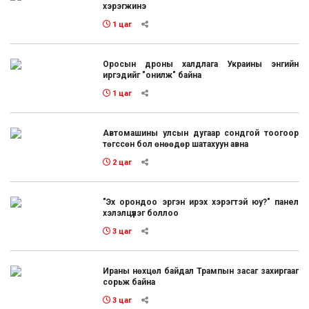
хэрэгжинэ
1 цаг
Оросын дроны халдлага Украины энгийн
иргэдийг "онилж" байна
1 цаг
Автомашины улсын дугаар сондгой тоогоор
төгссөн бол өнөөдөр шатахуун авна
2 цаг
"Эх орондоо эргэн ирэх хэрэгтэй юу?" панел
хэлэлцүүлэг боллоо
3 цаг
Ираны нөхцөл байдал Трампын засаг захиргааг
сорьж байна
3 цаг