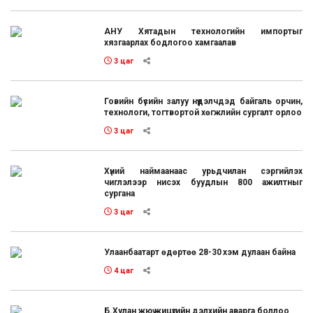
АНУ Хятадын технологийн импортыг
хязгаарлах бодлогоо хамгаалав
3 цаг
Говийн бүсийн залуу нүүдэлчдэд байгаль орчин,
технологи, тогтвортой хөгжлийн сургалт орлоо
3 цаг
Хүний наймаанаас урьдчилан сэргийлэх
чиглэлээр нисэх буудлын 800 ажилтныг
сургана
3 цаг
Улаанбаатарт өдөртөө 28-30 хэм дулаан байна
4 цаг
Б.Хулан жюү жицүгийн дэлхийн аварга боллоо