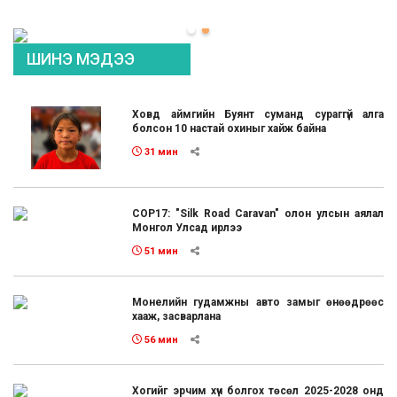
ШИНЭ МЭДЭЭ
Ховд аймгийн Буянт суманд сураггүй алга
болсон 10 настай охиныг хайж байна
31 мин
COP17: "Silk Road Caravan" олон улсын аялал
Монгол Улсад ирлээ
51 мин
Монелийн гудамжны авто замыг өнөөдрөөс
хааж, засварлана
56 мин
Хогийг эрчим хүч болгох төсөл 2025-2028 онд