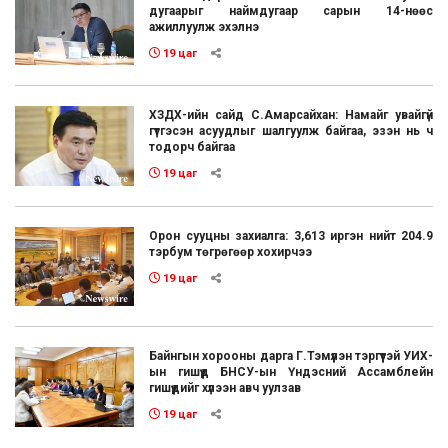
дугаарыг наймдугаар сарын 14-нөөс
ажиллуулж эхэлнэ
19 цаг
ХЗДХ-ийн сайд С.Амарсайхан: Намайг увайгүй
гүтгэсэн асуудлыг шалгуулж байгаа, эзэн нь ч
тодорч байгаа
19 цаг
Орон сууцны захиалга: 3,613 иргэн нийт 204.9
тэрбум төгрөгөөр хохирчээ
19 цаг
Байнгын хорооны дарга Г.Тэмүүлэн тэргүүтэй УИХ-
ын гишүүд БНСУ-ын Үндэсний Ассамблейн
гишүүдийг хүлээн авч уулзав
19 цаг