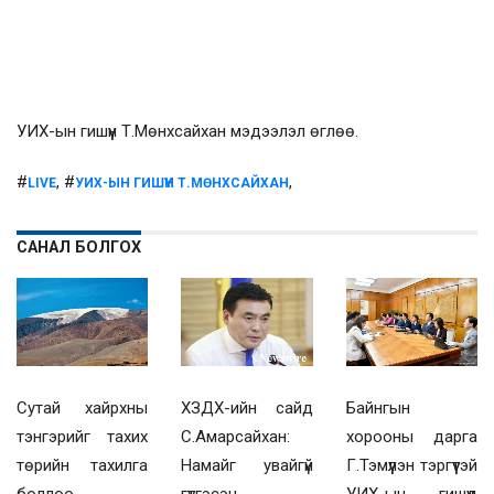
УИХ-ын гишүүн Т.Мөнхсайхан мэдээлэл өглөө.
#
, #
,
LIVE
УИХ-ЫН ГИШҮҮН Т.МӨНХСАЙХАН
САНАЛ БОЛГОХ
Сутай хайрхны
ХЗДХ-ийн сайд
Байнгын
тэнгэрийг тахих
С.Амарсайхан:
хорооны дарга
төрийн тахилга
Намайг увайгүй
Г.Тэмүүлэн тэргүүтэй
боллоо
гүтгэсэн
УИХ-ын гишүүд