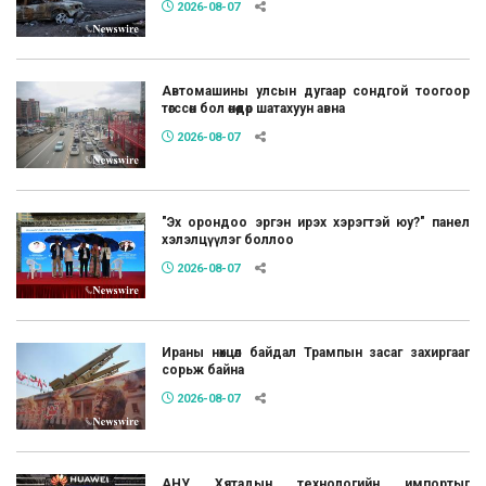
2026-08-07
Автомашины улсын дугаар сондгой тоогоор
төгссөн бол өнөөдөр шатахуун авна
2026-08-07
"Эх орондоо эргэн ирэх хэрэгтэй юу?" панел
хэлэлцүүлэг боллоо
2026-08-07
Ираны нөхцөл байдал Трампын засаг захиргааг
сорьж байна
2026-08-07
АНУ Хятадын технологийн импортыг