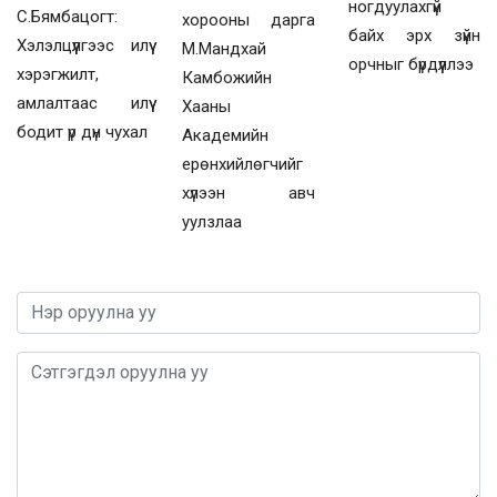
ногдуулахгүй
С.Бямбацогт:
хорооны дарга
байх эрх зүйн
Хэлэлцүүлгээс илүү
М.Мандхай
орчныг бүрдүүллээ
хэрэгжилт,
Камбожийн
амлалтаас илүү
Хааны
бодит үр дүн чухал
Академийн
ерөнхийлөгчийг
хүлээн авч
уулзлаа
0 / 1000