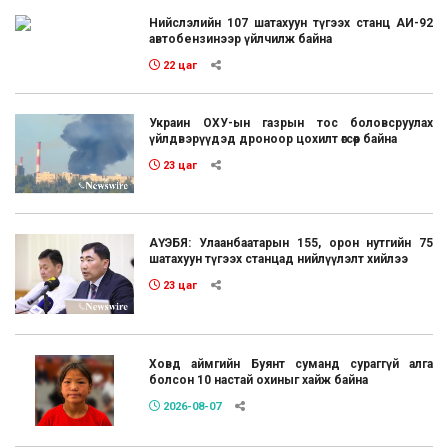
Нийслэлийн 107 шатахуун түгээх станц АИ-92
автобензинээр үйлчилж байна
22 цаг
Украин ОХУ-ын газрын тос боловсруулах
үйлдвэрүүдэд дроноор цохилт өгсөөр байна
23 цаг
АҮЭБЯ: Улаанбаатарын 155, орон нутгийн 75
шатахуун түгээх станцад нийлүүлэлт хийлээ
23 цаг
Ховд аймгийн Буянт суманд сураггүй алга
болсон 10 настай охиныг хайж байна
2026-08-07