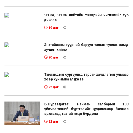
Ч:19А, Ч:19Б нийтийн тээврийн чиглэлийг түр
өөрчиллөө
19 цаг
Энхтайваны гүүрний баруун талын туслах замд
хучилт хийнэ
20 цаг
Тайландын сургуульд гарсан халдлагын улмаас
хоёр хүн амиа алджээ
22 цаг
Б.Пүрэвдагва: Найман салбарын 103
үйлчилгээний бүртгэлийг цуцалснаар бизнес
эрхлэхэд таатай нөхцөл бүрдэнэ
22 цаг