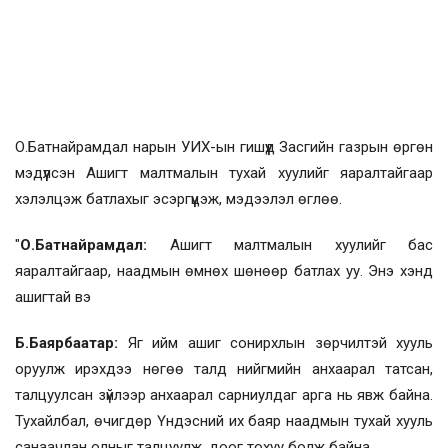
О.Батнайрамдал нарын УИХ-ын гишүүд Засгийн газрын өргөн
мэдүүлсэн Ашигт малтмалын тухай хуулийг яаралтайгаар
хэлэлцэж батлахыг эсэргүүцэж, мэдээлэл өглөө.
"
О.Батнайрамдал:
Ашигт малтмалын хуулийг бас
яаралтайгаар, наадмын өмнөх шөнөөр батлах уу. Энэ хэнд
ашигтай вэ
Б.Баярбаатар:
Яг ийм ашиг сонирхлын зөрчилтэй хууль
оруулж ирэхдээ нөгөө талд нийгмийн анхаарал татсан,
талцуулсан зүйлээр анхаарал сарниулдаг арга нь явж байна.
Тухайлбал, өчигдөр Үндэсний их баяр наадмын тухай хууль
санаачлан олныг талцуулж, доог тохуу болж байна.