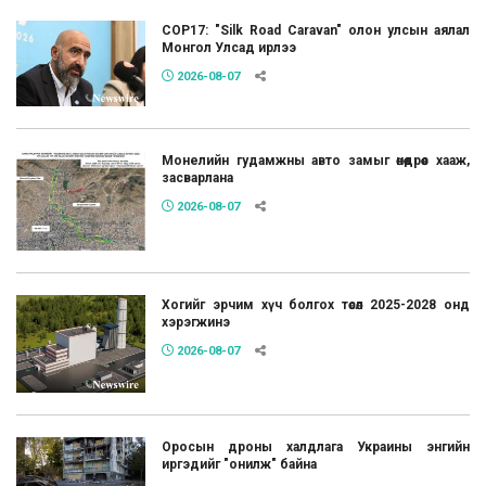
COP17: "Silk Road Caravan" олон улсын аялал
Монгол Улсад ирлээ
2026-08-07
Монелийн гудамжны авто замыг өнөөдрөөс хааж,
засварлана
2026-08-07
Хогийг эрчим хүч болгох төсөл 2025-2028 онд
хэрэгжинэ
2026-08-07
Оросын дроны халдлага Украины энгийн
иргэдийг "онилж" байна