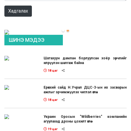
Хадгалах
ШИНЭ МЭДЭЭ
Шатахуун дамлан борлуулсан хоёр зөрчлийг
илрүүлэн шалгаж байна
18 цаг
Ерөнхий сайд Н.Учрал ДЦС-3-ын их засварын
ажлыг эрчимжүүлэх чиглэл өглөө
18 цаг
Украин Оросын "Wildberries" компанийн
агуулахад дроны цохилт өглөө
19 цаг