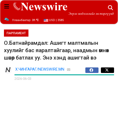
Эерэг мэдээллийг эн тэргүүнд
Улаанбаатар:
31 ℃
USD | 3585
ПАРЛАМЕНТ
О.Батнайрамдал: Ашигт малтмалын
хуулийг бас яаралтайгаар, наадмын өмнөх
шөнөөр батлах уу. Энэ хэнд ашигтай вэ
Х.ЧИНГАРАГ/NEWSWIRE.MN
2026-06-03