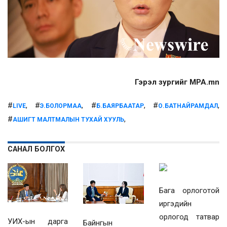
Гэрэл зургийг MPA.mn
#
, #
, #
, #
,
LIVE
Э.БОЛОРМАА
Б.БАЯРБААТАР
О.БАТНАЙРАМДАЛ
#
,
АШИГТ МАЛТМАЛЫН ТУХАЙ ХУУЛЬ
САНАЛ БОЛГОХ
Бага орлоготой
иргэдийн
орлогод татвар
УИХ-ын дарга
Байнгын