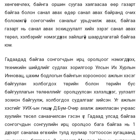
хөнгөвчлөх, байнга оршин суугаа хаягаасаа өөр газарт
байгаа болон санал авах өдөр санал авах байранд очих
боломжгүй сонгогчийн саналыг урьдчилж авах, байгаа
газарт нь санал авах зохицуулалт хийх зэрэг санал авах
төрөл, хэлбэрийг нэмэгдүүлэх зайлшгүй шаардлагатай байгаа
юм.
Гадаадад байгаа сонгогчдын ирц оролцоог нэмэгдүүлэх,
техникийн шийдлийг судлах зорилгоор Улсын Их Хурлын
Инновац, цахим бодлогын байнгын хорооноос ажлын хэсэг
байгуулан холбогдох төрийн болон төрийн бус
байгууллагын төлөөллийг оролцуулсан хэлэлцүүлэг, уулзалт
зохион байгуулж, холбогдох судалгааг хийсэн. Уг ажлын
хэсгийг УИХ-ын гишүүн Д.Бум-Очир ахалж ажилласан учраас
хуулийн төсөл санаачилсан гэсэн үг. Гадаад улсад байгаа
сонгогчдын сонгуулийн ирц оролцоо бага байгаа нь 1
дүгээрт саналаа өгөхийн тулд хуулиар тогтоосон хугацаанд