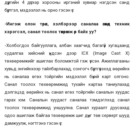
дүүргийн 4 дүгээр хорооны иргэний хувиар нэгдсэн санд
бүртгэл, мэдээлэл нь орно гэсэн үг.
-Ингэж олон төрөл, хэлбэрээр саналаа өгөхөд техник
хэрэгсэл, санал тоолох төхөөрөмж өөр байх уу?
-Холбогдох байгууллага, албан хаагчид багагүй хугацаанд
судалгаа хийсний үндсэн дээр ICX (Image Cast X)
төхөөрөмжийг ашиглах боломжтой гэж үзсэн. Ажиллагааны
хувьд энгийнхээр тайлбарлахад, сонгогч бүртгүүлэхэд өөрийнх
нь саналаа өгөх тойргийн мэдээлэл бүхий карт олгоно.
Санал тоолох төхөөрөмжид тухайн картаа таниулахад
дэлгэцэд өөрийнх нь санал өгөх тойргийн саналын хуудас
гарах юм. Саналын хуудаст саналаа тэмдэглээд санал
тоолох төхөөрөмжид уншуулна. Санал хураалт дуусахад
одоо ашиглаж байгаа төхөөрөмж шиг дүнг төв серверт шууд
дамжуулж, нэгтгэнэ гэсэн үг.