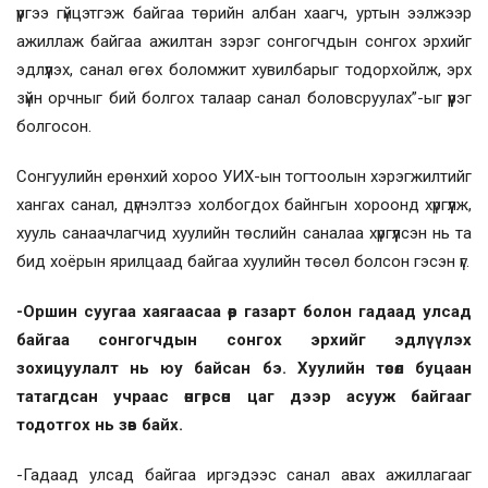
үүргээ гүйцэтгэж байгаа төрийн албан хаагч, уртын ээлжээр
ажиллаж байгаа ажилтан зэрэг сонгогчдын сонгох эрхийг
эдлүүлэх, санал өгөх боломжит хувилбарыг тодорхойлж, эрх
зүйн орчныг бий болгох талаар санал боловсруулах”-ыг үүрэг
болгосон.
Сонгуулийн ерөнхий хороо УИХ-ын тогтоолын хэрэгжилтийг
хангах санал, дүгнэлтээ холбогдох байнгын хороонд хүргүүлж,
хууль санаачлагчид хуулийн төслийн саналаа хүргүүлсэн нь та
бид хоёрын ярилцаад байгаа хуулийн төсөл болсон гэсэн үг.
-Оршин суугаа хаягаасаа өөр газарт болон гадаад улсад
байгаа сонгогчдын сонгох эрхийг эдлүүлэх
зохицуулалт нь юу байсан бэ. Хуулийн төсөл буцаан
татагдсан учраас өнгөрсөн цаг дээр асууж байгааг
тодотгох нь зөв байх.
-Гадаад улсад байгаа иргэдээс санал авах ажиллагааг