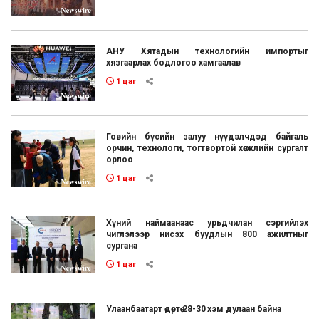
АНУ Хятадын технологийн импортыг
хязгаарлах бодлогоо хамгаалав
1 цаг
Говийн бүсийн залуу нүүдэлчдэд байгаль
орчин, технологи, тогтвортой хөгжлийн сургалт
орлоо
1 цаг
Хүний наймаанаас урьдчилан сэргийлэх
чиглэлээр нисэх буудлын 800 ажилтныг
сургана
1 цаг
Улаанбаатарт өдөртөө 28-30 хэм дулаан байна