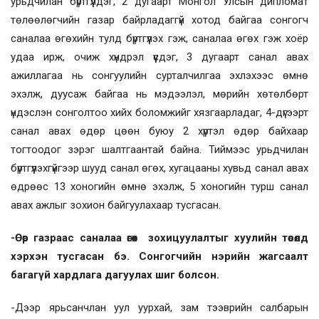
урьдчилан бүртгүүлдэг, 2 дугаарт Монгол Улсын дипломат
төлөөлөгчийн газар байрладаггүй хотод байгаа сонгогч
саналаа өгөхийн тулд бүртгүүлэх гэж, саналаа өгөх гэж хоёр
удаа ирж, очиж хүндрэл үүсдэг, 3 дугаарт санал авах
ажиллагаа нь сонгуулийн сурталчилгаа эхлэхээс өмнө
эхэлж, дуусаж байгаа нь мэдээлэл, мөрийн хөтөлбөрт
үндэслэн сонголтоо хийх боломжийг хязгаарладаг, 4-дүгээрт
санал авах өдөр цөөн буюу 2 хүртэл өдөр байхаар
тогтоодог зэрэг шалтгаантай байна. Тиймээс урьдчилан
бүртгүүлэхгүйгээр шууд санал өгөх, хугацааны хувьд санал авах
өдрөөс 13 хоногийн өмнө эхэлж, 5 хоногийн турш санал
авах ажлыг зохион байгуулахаар тусгасан.
-Өөр газраас саналаа өгөх зохицуулалтыг хуулийн төсөлд
хэрхэн тусгасан бэ. Сонгогчийн нэрийн жагсаалт
багагүй хардлага дагуулах шиг болсон.
-Дээр ярьсанчлан уул уурхай, зам тээврийн салбарын