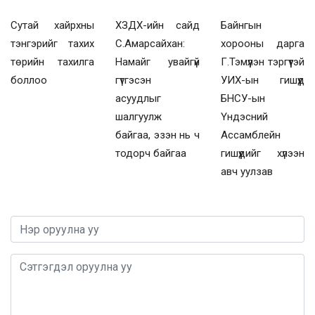
Сутай хайрхны
ХЗДХ-ийн сайд
Байнгын
тэнгэрийг тахих
С.Амарсайхан:
хорооны дарга
төрийн тахилга
Намайг увайгүй
Г.Тэмүүлэн тэргүүтэй
боллоо
гүтгэсэн
УИХ-ын гишүүд
асуудлыг
БНСУ-ын
шалгуулж
Үндэсний
байгаа, эзэн нь ч
Ассамблейн
тодорч байгаа
гишүүдийг хүлээн
авч уулзав