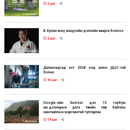
2 цаг
Б.Хулан жюү жицүгийн дэлхийн аварга боллоо
2 цаг
Даланзадгад хот 2028 онд шинэ ДЦС-тай
болно
15 цаг
Google-ийн Энэтхэг дэх 15 тэрбум
ам.долларын дата төвийн төсөл байгаль
хамгааллын маргаантай тулгарлаа
17 цаг