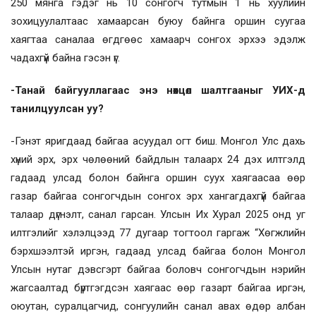
250 мянга гэдэг нь 10 сонгогч тутмын 1 нь хуулийн
зохицуулалтаас хамаарсан буюу байнга оршин суугаа
хаягтаа саналаа өгдгөөс хамаарч сонгох эрхээ эдэлж
чадахгүй байна гэсэн үг.
-Танай байгууллагаас энэ нөхцөл шалтгааныг УИХ-д
танилцуулсан уу?
-Гэнэт яригдаад байгаа асуудал огт биш. Монгол Улс дахь
хүний эрх, эрх чөлөөний байдлын талаарх 24 дэх илтгэлд
гадаад улсад болон байнга оршин суух хаягаасаа өөр
газар байгаа сонгогчдын сонгох эрх хангагдахгүй байгаа
талаар дүгнэлт, санал гарсан. Улсын Их Хурал 2025 онд уг
илтгэлийг хэлэлцээд 77 дугаар тогтоол гаргаж “Хөгжлийн
бэрхшээлтэй иргэн, гадаад улсад байгаа болон Монгол
Улсын нутаг дэвсгэрт байгаа боловч сонгогчдын нэрийн
жагсаалтад бүртгэгдсэн хаягаас өөр газарт байгаа иргэн,
оюутан, суралцагчид, сонгуулийн санал авах өдөр албан