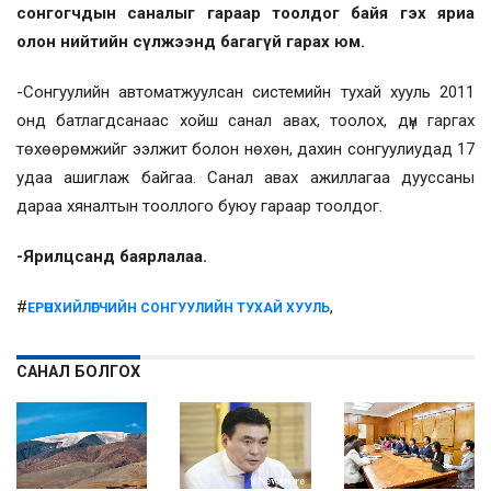
сонгогчдын саналыг гараар тоолдог байя гэх яриа
олон нийтийн сүлжээнд багагүй гарах юм.
-Сонгуулийн автоматжуулсан системийн тухай хууль 2011
онд батлагдсанаас хойш санал авах, тоолох, дүн гаргах
төхөөрөмжийг ээлжит болон нөхөн, дахин сонгуулиудад 17
удаа ашиглаж байгаа. Санал авах ажиллагаа дууссаны
дараа хяналтын тооллого буюу гараар тоолдог.
-Ярилцсанд баярлалаа.
#
,
ЕРӨНХИЙЛӨГЧИЙН СОНГУУЛИЙН ТУХАЙ ХУУЛЬ
САНАЛ БОЛГОХ