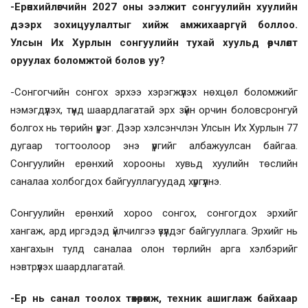
-Ерөнхийлөгчийн 2027 оны ээлжит сонгуулийн хуулийн
дээрх зохицуулалтыг хийж амжихааргүй боллоо.
Улсын Их Хурлын сонгуулийн тухай хуульд өөрчлөлт
оруулах боломжтой болов уу?
-Сонгогчийн сонгох эрхээ хэрэгжүүлэх нөхцөл боломжийг
нэмэгдүүлэх, түүнд шаардлагатай эрх зүйн орчин боловсронгуй
болгох нь төрийн үүрэг. Дээр хэлсэнчлэн Улсын Их Хурлын 77
дугаар тогтоолоор энэ үүргийг албажуулсан байгаа.
Сонгуулийн ерөнхий хорооны хувьд хуулийн төслийн
саналаа холбогдох байгууллагуудад хүргүүлнэ.
Сонгуулийн ерөнхий хороо сонгох, сонгогдох эрхийг
хангаж, ард иргэдэд үйлчилгээ үзүүлдэг байгууллага. Эрхийг нь
хангахын тулд саналаа олон төрлийн арга хэлбэрийг
нэвтрүүлэх шаардлагатай.
-Ер нь санал тоолох төхөөрөмж, техник ашиглаж байхаар