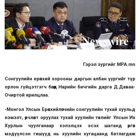
Гэрэл зургийг MPA.mn
Сонгуулийн ерөнхий хорооны даргын албан үүргийг түр
орлон гүйцэтгэгч бөгөөд Нарийн бичгийн дарга Д.Даваа-
Очиртой ярилцлаа.
-Монгол Улсын Ерөнхийлөгчийн сонгуулийн тухай хуульд
нэмэлт, өөрчлөлт оруулах тухай хуулийн төслийг Улсын Их
Хурлын чуулганаар хэлэлцэх эсэх шатанд өргөн
мэдүүлсэн гишүүд нь хуулийн хугацаанд батлагдаж