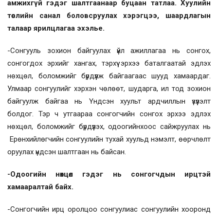
амжихгүй гэдэг шалтгаанаар буцаан татлаа. Хуулийн
төслийн санал боловсруулах хэрэгцээ, шаардлагын
талаар ярилцлагаа эхэлье.
-Сонгууль зохион байгуулах үйл ажиллагаа нь сонгох,
сонгогдох эрхийг хангах, тэрхүү эрхээ баталгаатай эдлэх
нөхцөл, боломжийг бүрдүүлж байгаагаас шууд хамаардаг.
Улмаар сонгуулийг хэрхэн чөлөөт, шударга, ил тод зохион
байгуулж байгаа нь Үндсэн хуульт ардчиллын үзүүлэлт
болдог. Тэр ч утгаараа сонгогчийн сонгох эрхээ эдлэх
нөхцөл, боломжийг бүрдүүлэх, одоогийнхоос сайжруулах нь
Ерөнхийлөгчийн сонгуулийн тухай хуульд нэмэлт, өөрчлөлт
оруулах үндсэн шалтгаан нь байсан.
-Одоогийн нөхцөл гэдэг нь сонгогчдын ирцтэй
хамааралтай байх.
-Сонгогчийн ирц оролцоо сонгуулиас сонгуулийн хооронд