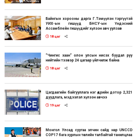
Байнгын хорооны дарга Г.Тэмүүлэн тэргүүтэй
УИХ-ын гишүүд БНСУ-ын Үндэсний
Ассамблейн гишүүдийг хүлээн авч уулзав
18 цаг
“Чингис хаан” олон улсын нисэх буудал руу
нийтийн тээвэр 24 цагаар үйлчилж байна
18 цаг
Цагдаагийн байгууллага нэг өдрийн дотор 2,321
дуудлага, мэдээлэл хүлээн авчээ
19 цаг
Монгол Улсад суугаа элчин сайд нар UNCCD
COP17 бага хурлын төслийн талбайтай танилцлаа