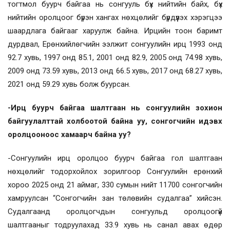
тогтмол буурч байгаа нь сонгууль бүх нийтийн байх, бүх
нийтийн оролцоог бүрэн хангах нөхцөлийг бүрдүүлэх хэрэгцээ
шаардлага байгааг харуулж байна. Ирцийн тоон баримт
дурдвал, Ерөнхийлөгчийн ээлжит сонгуулийн ирц 1993 онд
92.7 хувь, 1997 онд 85.1, 2001 онд 82.9, 2005 онд 74.98 хувь,
2009 онд 73.59 хувь, 2013 онд 66.5 хувь, 2017 онд 68.27 хувь,
2021 онд 59.29 хувь болж буурсан.
-Ирц буурч байгаа шалтгаан нь сонгуулийн зохион
байгуулалттай холбоотой байна уу, сонгогчийн идэвх
оролцооноос хамаарч байна уу?
-Сонгуулийн ирц оролцоо буурч байгаа гол шалтгаан
нөхцөлийг тодорхойлох зорилгоор Сонгуулийн ерөнхий
хороо 2025 онд 21 аймаг, 330 сумын нийт 11700 сонгогчийн
хамруулсан “Сонгогчийн зан төлөвийн судалгаа” хийсэн.
Судалгаанд оролцогчдын сонгуульд оролцоогүй
шалтгааныг тодруулахад 33.9 хувь нь санал авах өдөр