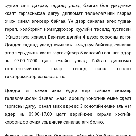
суугаа хаяг дээрээ, гадаад улсад байгаа бол урьдчилж
хүсэлт гаргасныхаа дагуу дипломат төлөөлөгчийн газраа
очиж санал өгөхөөр байгаа. Үүн дээр саналаа өгөх гурван
төрөл, хэлбэрийг нэмэгдүүлэхээр хуулийн төсөлд тусгасан.
Жишээгээр яривал, Баянзүрх дүүргийн 4 дүгээр хорооны иргэн
Дондог гадаад улсад ажиллаж, амьдарч байгаад саналаа
өгвөл урьдчилж хүсэлт гаргахгүйгээр 5 хоногийн аль нэг өдөр
нь 07:00-17:00 цагт тухайн улсад байгаа дипломат
төлөөлөгчийнхөө газарт очоод санал тоолох
төхөөрөмжөөр саналаа өгнө.
Дондог яг санал авах өдөр өөр тийшээ явахаар
төлөвлөчихсөн байвал 5-аас доошгүй хоногийн өмнө хүсэлт
гаргасны дагуу санал авах өдрөөс 3 хоногийн өмнө аль нэг
өдөр нь 09.00-17.00 цагт өөрийнхөө харьяа хэсгийн
хороондоо очиж урьдчилж саналаа өгч болно.
Жишээ авсан Дондог Өмнөговь аймгийн Ханбогд суманд