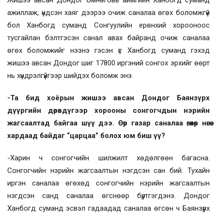
ажиллаж, үндсэн хаяг дээрээ очиж саналаа өгөх боломжгүй
бол Ханбогд суманд Сонгуулийн ерөнхий хорооноос
тусгайлан бэлтгэсэн санал авах байранд очиж саналаа
өгөх боломжийг нээнэ гэсэн үг. Ханбогд суманд гэхэд
жишээ авсан Дондог шиг 17800 иргэний сонгох эрхийг өөрт
нь хүндрэлгүйгээр шийдэх боломж энэ.
-Та бид хоёрын жишээ авсан Дондог Баянзүрх
дүүргийн дөрөвдүгээр хорооны сонгогчдын нэрийн
жагсаалтад байгаа шүү дээ. Өөр газар саналаа өгөхөөр нөгөө
хардаад байдаг “царцаа” болох юм биш үү?
-Харин ч сонгогчийн шилжилт хөдөлгөөн багасна.
Сонгогчийн нэрийн жагсаалтын нэгдсэн сан бий. Тухайн
иргэн саналаа өгөхөд сонгогчийн нэрийн жагсаалтын
нэгдсэн санд саналаа өгснөөр бүртгэгдэнэ. Дондог
Ханбогд суманд эсвэл гадаадад саналаа өгсөн ч Баянзүрх