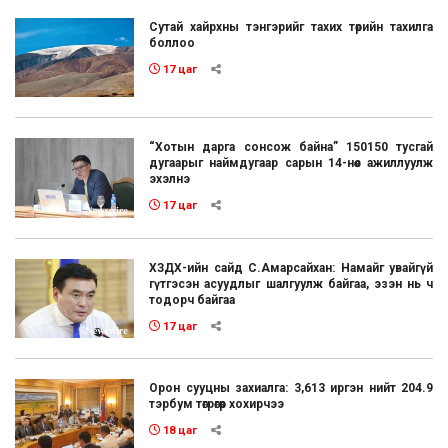
Сутай хайрхны тэнгэрийг тахих төрийн тахилга
боллоо
17 цаг
“Хотын дарга сонсож байна” 150150 тусгай
дугаарыг наймдугаар сарын 14-нөөс ажиллуулж
эхэлнэ
17 цаг
ХЗДХ-ийн сайд С.Амарсайхан: Намайг увайгүй
гүтгэсэн асуудлыг шалгуулж байгаа, эзэн нь ч
тодорч байгаа
17 цаг
Орон сууцны захиалга: 3,613 иргэн нийт 204.9
тэрбум төгрөгөөр хохирчээ
18 цаг