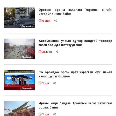
Оросын дроны халдлага Украины энгийн
иргэдйг онилж байна
6 мин
Автомашины улсын дугаар сондгой тоогоор
төгссөн бол өнөөдөр шатахуун авна
36 мин
"Эх орондоо эргэн ирэх хэрэгтэй юу?" панел
хэлэлцүүлэг боллоо
1 цаг
Ираны нөхцөл байдал Трампын засаг захиргааг
сорьж байна
1 цаг