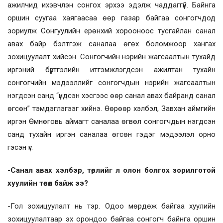
ажилчид ихэвчлэн сонгох эрхээ эдэлж чаддаггүй. Байнга
оршин суугаа хаягаасаа өөр газар байгаа сонгогчдод
зориулж Сонгуулийн ерөнхий хорооноос тусгайлан санал
авах байр бэлтгэж саналаа өгөх боломжоор хангах
зохицуулалт хийсэн. Сонгогчийн нэрийн жагсаалтын тухайд
иргэний бүртгэлийн итгэмжлэгдсэн ажилтан тухайн
сонгогчийн мэдээллийг сонгогчдын нэрийн жагсаалтын
нэгдсэн санд “үндсэн хэсгээс өөр санал авах байранд санал
өгсөн” тэмдэглэгээг хийнэ. Өөрөөр хэлбэл, Завхан аймгийн
иргэн Өмнөговь аймагт саналаа өгвөл сонгогчдын нэгдсэн
санд тухайн иргэн саналаа өгсөн гэдэг мэдээлэл орно
гэсэн үг.
-Санал авах хэлбэр, төрлийг л олон болгох зорилготой
хуулийн төсөл байж ээ?
-Гол зохицуулалт нь тэр. Одоо мөрдөж байгаа хуулийн
зохицуулалтаар эх орондоо байгаа сонгогч байнга оршин