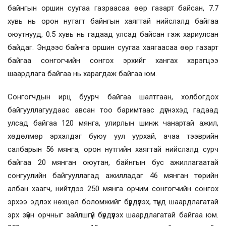
байнгын оршин суугаа газраасаа өөр газарт байсан, 7.7
хувь нь орон нутагт байнгын хаягтай нийслэлд байгаа
оюутнууд, 0.5 хувь нь гадаад улсад байсан гэж хариулсан
байдаг. Эндээс байнга оршин суугаа хаягаасаа өөр газарт
байгаа сонгогчийн сонгох эрхийг хангах хэрэгцээ
шаардлага байгаа нь харагдаж байгаа юм.
Сонгогчдын ирц буурч байгаа шалтгаан, холбогдох
байгууллагуудаас авсан тоо баримтаас дүгнэхэд гадаад
улсад байгаа 120 мянга, улирлын шинж чанартай ажил,
хөдөлмөр эрхэлдэг буюу уул уурхай, ачаа тээврийн
салбарын 56 мянга, орон нутгийн хаягтай нийслэлд сурч
байгаа 20 мянган оюутан, байнгын бус ажиллагаатай
сонгуулийн байгууллагад ажилладаг 46 мянган төрийн
албан хаагч, нийтдээ 250 мянга орчим сонгогчийн сонгох
эрхээ эдлэх нөхцөл боломжийг бүрдүүлэх, түүнд шаардлагатай
эрх зүйн орчныг зайлшгүй бүрдүүлэх шаардлагатай байгаа юм.