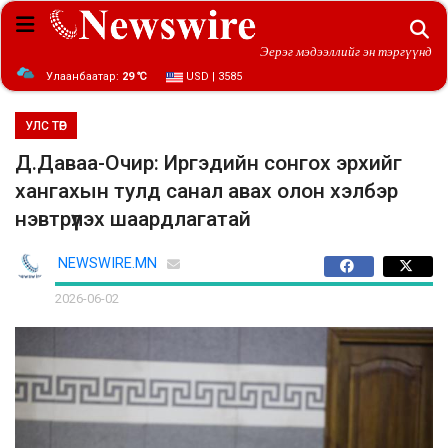
Эерэг мэдээллийг эн тэргүүнд
Улаанбаатар:
29 ℃
USD | 3585
УЛС ТӨР
Д.Даваа-Очир: Иргэдийн сонгох эрхийг
хангахын тулд санал авах олон хэлбэр
нэвтрүүлэх шаардлагатай
NEWSWIRE.MN
2026-06-02