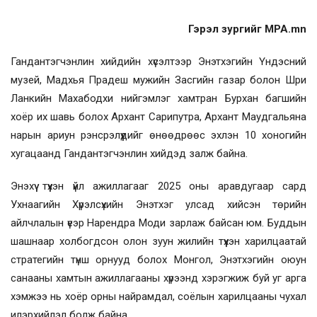
Гэрэл зургийг MPA.mn
Гандантэгчэнлин хийдийн хүсэлтээр Энэтхэгийн Үндэсний
музей, Мадхья Прадеш мужийн Засгийн газар болон Шри
Ланкийн Махабодхи нийгэмлэг хамтран Бурхан багшийн
хоёр их шавь болох Архант Сарипутра, Архант Маудгальяна
нарын ариун рэнсрэлүүдийг өнөөдрөөс эхлэн 10 хоногийн
хугацаанд Гандантэгчэнлин хийдэд залж байна.
Энэхүү түүхэн үйл ажиллагааг 2025 оны аравдугаар сард
Ухнаагийн Хүрэлсүхийн Энэтхэг улсад хийсэн төрийн
айлчлалын үеэр Нарендра Моди зарлаж байсан юм. Буддын
шашнаар холбогдсон олон зуун жилийн түүхэн харилцаатай
стратегийн түнш орнууд болох Монгол, Энэтхэгийн оюун
санааны хамтын ажиллагааны хүрээнд хэрэгжиж буй уг арга
хэмжээ нь хоёр орны найрамдал, соёлын харилцааны чухал
илэрхийлэл болж байна.