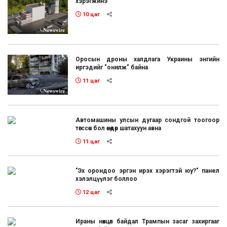
хэрэгжинэ
10 цаг
Оросын дроны халдлага Украины энгийн
иргэдийг "онилж" байна
11 цаг
Автомашины улсын дугаар сондгой тоогоор
төгссөн бол өнөөдөр шатахуун авна
11 цаг
"Эх орондоо эргэн ирэх хэрэгтэй юу?" панел
хэлэлцүүлэг боллоо
12 цаг
Ираны нөхцөл байдал Трампын засаг захиргааг