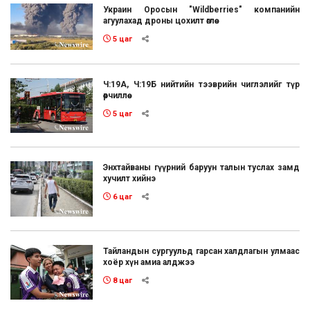
Украин Оросын "Wildberries" компанийн
агуулахад дроны цохилт өглөө
5 цаг
Ч:19А, Ч:19Б нийтийн тээврийн чиглэлийг түр
өөрчиллөө
5 цаг
Энхтайваны гүүрний баруун талын туслах замд
хучилт хийнэ
6 цаг
Тайландын сургуульд гарсан халдлагын улмаас
хоёр хүн амиа алджээ
8 цаг