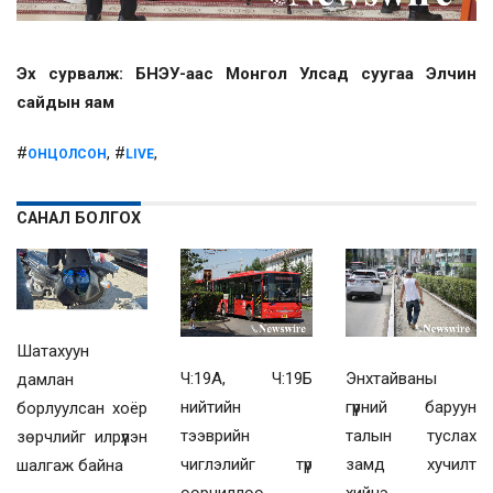
Эх сурвалж: БНЭУ-аас Монгол Улсад суугаа Элчин
сайдын яам
#
, #
,
ОНЦОЛСОН
LIVE
САНАЛ БОЛГОХ
Шатахуун
Ч:19А, Ч:19Б
Энхтайваны
дамлан
нийтийн
гүүрний баруун
борлуулсан хоёр
тээврийн
талын туслах
зөрчлийг илрүүлэн
чиглэлийг түр
замд хучилт
шалгаж байна
өөрчиллөө
хийнэ