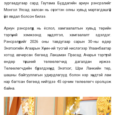
зургаадугаар сард Гаутама Буддагийн ариун рэнсрэлийг
Монгол Улсад залсан нь сүсэгтэн олны хувьд мартагдашгүй
үйл явдал болсон билээ.
Ариун рэнсрэлүүд нь ёслол, хамгаалалтын хувьд төрийн
тэргүүний хэмжээнд хүндэтгэл, хамгаалалт эдэлдэг.
Рэнсрэлүүдийг 2026 оны тавдугаар сарын 30-ны өдөр
Энэтхэгийн Агаарын Хүчин-ий тусгай нислэгээр Улаанбаатар
хотод авчирсан бөгөөд Лакшман Прасад Ачарья тэргүүтэй
өндөр түвшний төлөөлөгчид дагалдан иржээ.
Төлөөлөгчдийн бүрэлдэхүүнд Энэтхэг, Шри Ланкийн төр,
шашны байгууллагын удирдлагууд болон нэр хүндтэй лам
нар багтсан бөгөөд нийтдээ 45 орчим төлөөлөгч оролцож
байна.