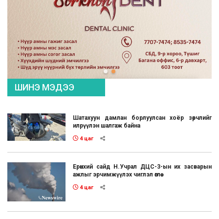
ШИНЭ МЭДЭЭ
Шатахуун дамлан борлуулсан хоёр зөрчлийг
илрүүлэн шалгаж байна
4 цаг
Ерөнхий сайд Н.Учрал ДЦС-3-ын их засварын
ажлыг эрчимжүүлэх чиглэл өглөө
4 цаг