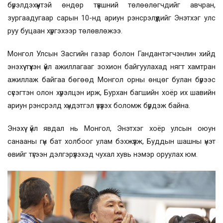
бүрэлдэхүүнтэй өндөр түвшний төлөөлөгчдийг авчран,
зургаадугаар сарын 10-нд ариун рэнсрэлүүдийг Энэтхэг улс
руу буцаан хүргэхээр төлөвлөжээ.
Монгол Улсын Засгийн газар болон Гандантэгчэнлин хийд
энэхүү түүхэн үйл ажиллагааг зохион байгуулахад нягт хамтран
ажиллаж байгаа бөгөөд Монгол орны өнцөг булан бүрээс
сүсэгтэн олон хүрэлцэн ирж, Бурхан багшийн хоёр их шавийн
ариун рэнсрэлд хүндэтгэл үзүүлэх боломж бүрдэж байна.
Энэхүү үйл явдал нь Монгол, Энэтхэг хоёр улсын оюун
санааны гүн бат холбоог улам бэхжүүлж, Буддын шашны үнэт
өвийг түгээн дэлгэрүүлэхэд чухал хувь нэмэр оруулах юм.