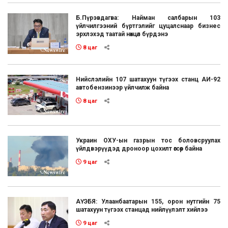
Б.Пүрэвдагва: Найман салбарын 103
үйлчилгээний бүртгэлийг цуцалснаар бизнес
эрхлэхэд таатай нөхцөл бүрдэнэ
8 цаг
Нийслэлийн 107 шатахуун түгээх станц АИ-92
автобензинээр үйлчилж байна
8 цаг
Украин ОХУ-ын газрын тос боловсруулах
үйлдвэрүүдэд дроноор цохилт өгсөөр байна
9 цаг
АҮЭБЯ: Улаанбаатарын 155, орон нутгийн 75
шатахуун түгээх станцад нийлүүлэлт хийлээ
9 цаг