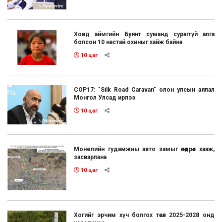
Ховд аймгийн Буянт суманд сураггүй алга
болсон 10 настай охиныг хайж байна
10 цаг
COP17: "Silk Road Caravan" олон улсын аялал
Монгол Улсад ирлээ
10 цаг
Монелийн гудамжны авто замыг өнөөдрөөс хааж,
засварлана
10 цаг
Хогийг эрчим хүч болгох төсөл 2025-2028 онд