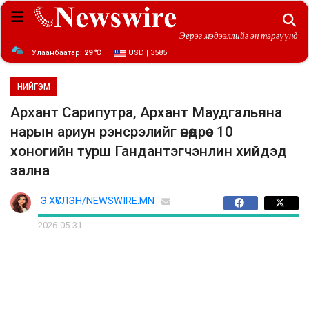
Эерэг мэдээллийг эн тэргүүнд
Улаанбаатар:
29 ℃
USD | 3585
НИЙГЭМ
Архант Сарипутра, Архант Маудгальяна
нарын ариун рэнсрэлийг өнөөдрөөс 10
хоногийн турш Гандантэгчэнлин хийдэд
зална
Э.ХҮСЛЭН/NEWSWIRE.MN
2026-05-31