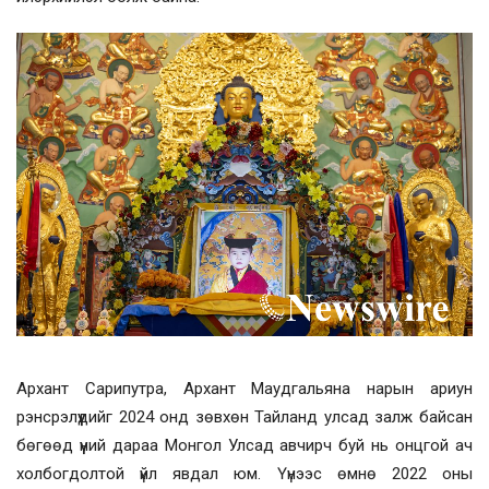
Архант Сарипутра, Архант Маудгальяна нарын ариун
рэнсрэлүүдийг 2024 онд зөвхөн Тайланд улсад залж байсан
бөгөөд үүний дараа Монгол Улсад авчирч буй нь онцгой ач
холбогдолтой үйл явдал юм. Үүнээс өмнө 2022 оны