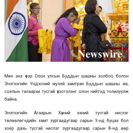
Мөн энэ үеэр Олон улсын Буддын шашны холбоо болон
Энэтхэгийн Үндэсний музей хамтран Буддын шашны өв,
соёлын талаархи тусгай үзэсгэлэнг олон нийтэд толилуулж
байна.
Энэтхэгийн Агаарын Хүчний эхний тусгай нислэг
төлөөлөгчдийн хамт зургаадугаар сарын 3-нд буцах бол
хоёр дахь тусгай нислэг зургаадугаар сарын 8-нд өөр