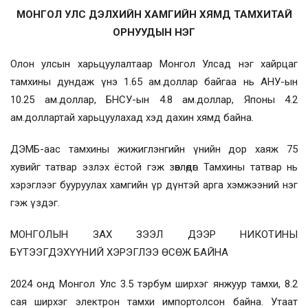
МОНГОЛ УЛС ДЭЛХИЙН ХАМГИЙН ХЯМД ТАМХИТАЙ
ОРНУУДЫН НЭГ
Олон улсын харьцуулалтаар Монгол Улсад нэг хайрцаг
тамхины дундаж үнэ 1.65 ам.доллар байгаа нь АНУ-ын
10.25 ам.доллар, БНСУ-ын 4.8 ам.доллар, Японы 4.2
ам.доллартай харьцуулахад хэд дахин хямд байна.
ДЭМБ-аас тамхины жижиглэнгийн үнийн дор хаяж 75
хувийг татвар эзлэх ёстой гэж зөвлөдөг. Тамхины татвар нь
хэрэглээг бууруулах хамгийн үр дүнтэй арга хэмжээний нэг
гэж үздэг.
МОНГОЛЫН ЗАХ ЗЭЭЛ ДЭЭР НИКОТИНЫ
БҮТЭЭГДЭХҮҮНИЙ ХЭРЭГЛЭЭ ӨСӨЖ БАЙНА
2024 онд Монгол Улс 3.5 тэрбум ширхэг янжуур тамхи, 8.2
сая ширхэг электрон тамхи импортолсон байна. Утаат