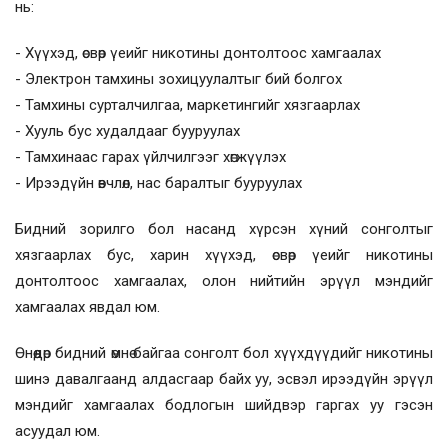
нь:
- Хүүхэд, өсвөр үеийг никотины донтолтоос хамгаалах
- Электрон тамхины зохицуулалтыг бий болгох
- Тамхины сурталчилгаа, маркетингийг хязгаарлах
- Хууль бус худалдааг бууруулах
- Тамхинаас гарах үйлчилгээг хөгжүүлэх
- Ирээдүйн өвчлөл, нас баралтыг бууруулах
Бидний зорилго бол насанд хүрсэн хүний сонголтыг
хязгаарлах бус, харин хүүхэд, өсвөр үеийг никотины
донтолтоос хамгаалах, олон нийтийн эрүүл мэндийг
хамгаалах явдал юм.
Өнөөдөр бидний өмнө байгаа сонголт бол хүүхдүүдийг никотины
шинэ давалгаанд алдасгаар байх уу, эсвэл ирээдүйн эрүүл
мэндийг хамгаалах бодлогын шийдвэр гаргах уу гэсэн
асуудал юм.