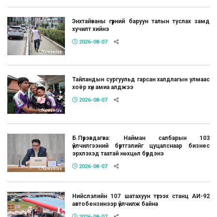
Энхтайваны гүүрний баруун талын туслах замд
хучилт хийнэ
2026-08-07
Тайландын сургуульд гарсан халдлагын улмаас
хоёр хүн амиа алджээ
2026-08-07
Б.Пүрэвдагва: Найман салбарын 103
үйлчилгээний бүртгэлийг цуцалснаар бизнес
эрхлэхэд таатай нөхцөл бүрдэнэ
2026-08-07
Нийслэлийн 107 шатахуун түгээх станц АИ-92
автобензинээр үйлчилж байна
2026-08-07