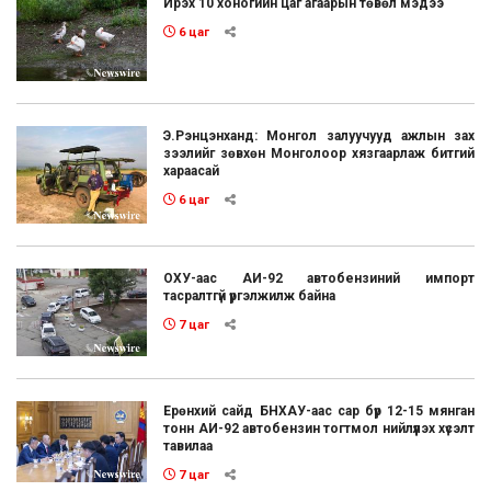
Ирэх 10 хоногийн цаг агаарын төвөл мэдээ
6 цаг
Э.Рэнцэнханд: Монгол залуучууд ажлын зах
зээлийг зөвхөн Монголоор хязгаарлаж битгий
хараасай
6 цаг
ОХУ-аас АИ-92 автобензиний импорт
тасралтгүй үргэлжилж байна
7 цаг
Ерөнхий сайд БНХАУ-аас сар бүр 12-15 мянган
тонн АИ-92 автобензин тогтмол нийлүүлэх хүсэлт
тавилаа
7 цаг