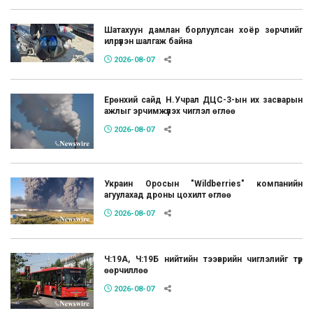
Шатахуун дамлан борлуулсан хоёр зөрчлийг
илрүүлэн шалгаж байна
2026-08-07
Ерөнхий сайд Н.Учрал ДЦС-3-ын их засварын
ажлыг эрчимжүүлэх чиглэл өглөө
2026-08-07
Украин Оросын "Wildberries" компанийн
агуулахад дроны цохилт өглөө
2026-08-07
Ч:19А, Ч:19Б нийтийн тээврийн чиглэлийг түр
өөрчиллөө
2026-08-07