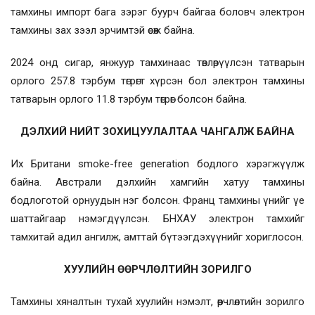
тамхины импорт бага зэрэг буурч байгаа боловч электрон
тамхины зах зээл эрчимтэй өсөж байна.
2024 онд сигар, янжуур тамхинаас төвлөрүүлсэн татварын
орлого 257.8 тэрбум төгрөгт хүрсэн бол электрон тамхины
татварын орлого 11.8 тэрбум төгрөг болсон байна.
ДЭЛХИЙ НИЙТ ЗОХИЦУУЛАЛТАА ЧАНГАЛЖ БАЙНА
Их Британи smoke-free generation бодлого хэрэгжүүлж
байна. Австрали дэлхийн хамгийн хатуу тамхины
бодлоготой орнуудын нэг болсон. Франц тамхины үнийг үе
шаттайгаар нэмэгдүүлсэн. БНХАУ электрон тамхийг
тамхитай адил ангилж, амттай бүтээгдэхүүнийг хориглосон.
ХУУЛИЙН ӨӨРЧЛӨЛТИЙН ЗОРИЛГО
Тамхины хяналтын тухай хуулийн нэмэлт, өөрчлөлтийн зорилго