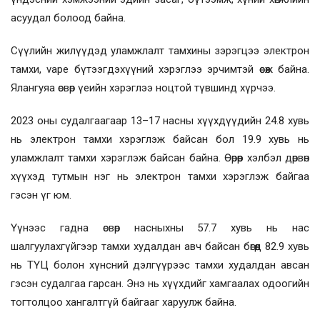
асуудал болоод байна.
Сүүлийн жилүүдэд уламжлалт тамхины зэрэгцээ электрон
тамхи, vape бүтээгдэхүүний хэрэглээ эрчимтэй өсөж байна.
Ялангуяа өсвөр үеийн хэрэглээ ноцтой түвшинд хүрчээ.
2023 оны судалгаагаар 13–17 насны хүүхдүүдийн 24.8 хувь
нь электрон тамхи хэрэглэж байсан бол 19.9 хувь нь
уламжлалт тамхи хэрэглэж байсан байна. Өөрөөр хэлбэл дөрвөн
хүүхэд тутмын нэг нь электрон тамхи хэрэглэж байгаа
гэсэн үг юм.
Үүнээс гадна өсвөр насныхны 57.7 хувь нь нас
шалгуулахгүйгээр тамхи худалдан авч байсан бөгөөд 82.9 хувь
нь ТҮЦ болон хүнсний дэлгүүрээс тамхи худалдан авсан
гэсэн судалгаа гарсан. Энэ нь хүүхдийг хамгаалах одоогийн
тогтолцоо хангалтгүй байгааг харуулж байна.