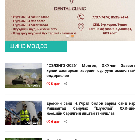
ШИНЭ МЭДЭЭ
“СЭЛЭНГЭ-2026” Монгол, ОХУ-ын Зэвсэгт
хүчний хамтарсан хээрийн сургууль амжилттай
өндөрлөлөө
5 цаг
Ерөнхий сайд Н.Учрал болон зарим сайд нар
Рашаантад байрлах “Шунхлай” ХХК-ийн
нөөцийн барилгын явцтай танилцлаа
6 цаг