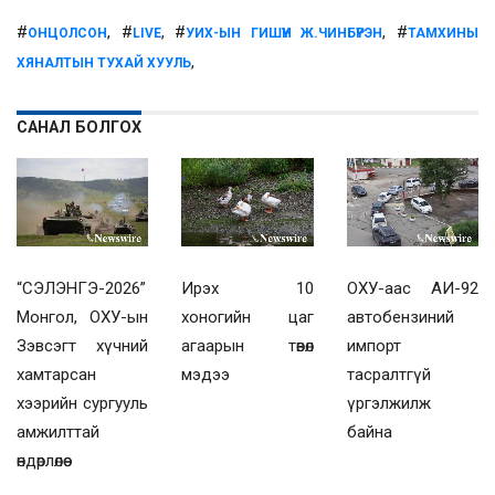
#
, #
, #
, #
ОНЦОЛСОН
LIVE
УИХ-ЫН ГИШҮҮН Ж.ЧИНБҮРЭН
ТАМХИНЫ
,
ХЯНАЛТЫН ТУХАЙ ХУУЛЬ
САНАЛ БОЛГОХ
“СЭЛЭНГЭ-2026”
Ирэх 10
ОХУ-аас АИ-92
Монгол, ОХУ-ын
хоногийн цаг
автобензиний
Зэвсэгт хүчний
агаарын төвөл
импорт
хамтарсан
мэдээ
тасралтгүй
хээрийн сургууль
үргэлжилж
амжилттай
байна
өндөрлөлөө