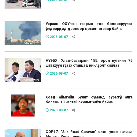
Украин ОХУ-ын газрын тос боловсруулах
үйлдвэрүүдэд дроноор цохилт өгсөөр байна
2026-08-07
АҮЭБЯ: Улаанбаатарын 155, орон нутгийн 75
шатахуун түгээх станцад нийлүүлэлт хийлээ
2026-08-07
Ховд аймгийн Буянт суманд сураггүй алга
болсон 10 настай охиныг хайж байна
2026-08-07
COP17: "Silk Road Caravan" олон улсын аялал
Монгол Улсад ирлээ