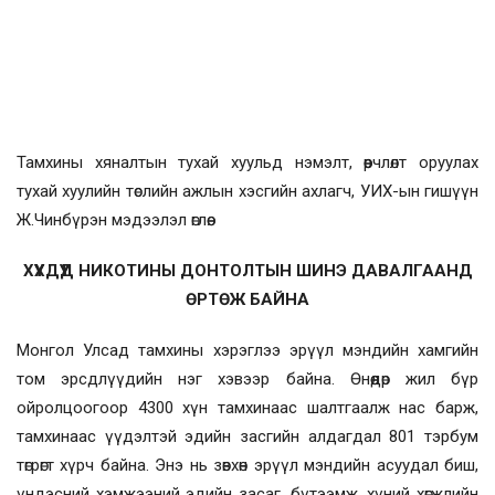
Тамхины хяналтын тухай хуульд нэмэлт, өөрчлөлт оруулах
тухай хуулийн төслийн ажлын хэсгийн ахлагч, УИХ-ын гишүүн
Ж.Чинбүрэн мэдээлэл өглөө.
ХҮҮХДҮҮД НИКОТИНЫ ДОНТОЛТЫН ШИНЭ ДАВАЛГААНД
ӨРТӨЖ БАЙНА
Монгол Улсад тамхины хэрэглээ эрүүл мэндийн хамгийн
том эрсдлүүдийн нэг хэвээр байна. Өнөөдөр жил бүр
ойролцоогоор 4300 хүн тамхинаас шалтгаалж нас барж,
тамхинаас үүдэлтэй эдийн засгийн алдагдал 801 тэрбум
төгрөгт хүрч байна. Энэ нь зөвхөн эрүүл мэндийн асуудал биш,
үндэсний хэмжээний эдийн засаг, бүтээмж, хүний хөгжлийн