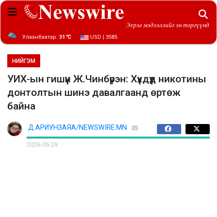
Эерэг мэдээллийг эн тэргүүнд
Улаанбаатар:
31 ℃
USD | 3585
НИЙГЭМ
УИХ-ын гишүүн Ж.Чинбүрэн: Хүүхдүүд никотины
донтолтын шинэ давалгаанд өртөж
байна
Д.АРИУНЗАЯА/NEWSWIRE.MN
2026-05-29