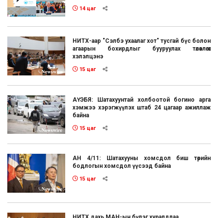
14 цаг
НИТХ-аар "Сэлбэ ухаалаг хот" тусгай бүс болон
агаарын бохирдлыг бууруулах төлөвлөгөөг
хэлэлцэнэ
15 цаг
АҮЭБЯ: Шатахуунтай холбоотой богино арга
хэмжээ хэрэгжүүлэх штаб 24 цагаар ажиллаж
байна
15 цаг
АН 4/11: Шатахууны хомсдол биш төрийн
бодлогын хомсдол үүсээд байна
15 цаг
НИТХ дахь МАН-ын бүлэг хуралдлаа