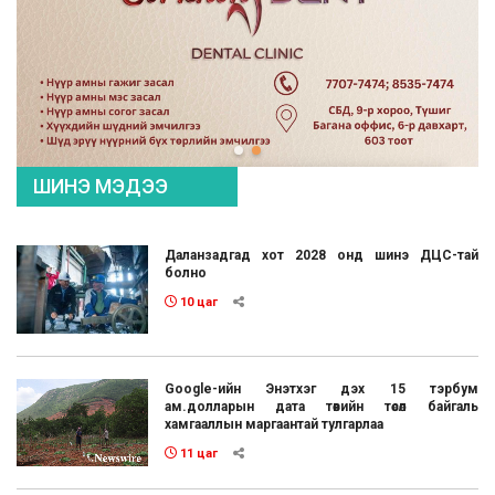
ШИНЭ МЭДЭЭ
Даланзадгад хот 2028 онд шинэ ДЦС-тай
болно
10 цаг
Google-ийн Энэтхэг дэх 15 тэрбум
ам.долларын дата төвийн төсөл байгаль
хамгааллын маргаантай тулгарлаа
11 цаг