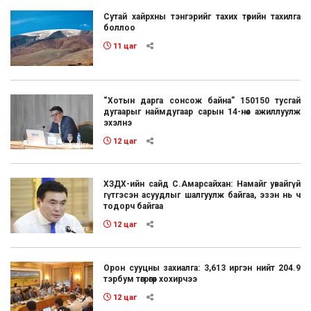
Сутай хайрхны тэнгэрийг тахих төрийн тахилга
боллоо
11 цаг
“Хотын дарга сонсож байна” 150150 тусгай
дугаарыг наймдугаар сарын 14-нөөс ажиллуулж
эхэлнэ
12 цаг
ХЗДХ-ийн сайд С.Амарсайхан: Намайг увайгүй
гүтгэсэн асуудлыг шалгуулж байгаа, эзэн нь ч
тодорч байгаа
12 цаг
Орон сууцны захиалга: 3,613 иргэн нийт 204.9
тэрбум төгрөгөөр хохирчээ
12 цаг