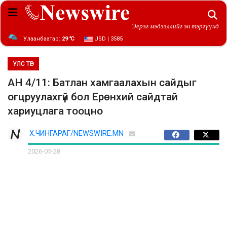
Эерэг мэдээллийг эн тэргүүнд
Улаанбаатар:
29 ℃
USD | 3585
УЛС ТӨР
АН 4/11: Батлан хамгаалахын сайдыг
огцруулахгүй бол Ерөнхий сайдтай
хариуцлага тооцно
Х.ЧИНГАРАГ/NEWSWIRE.MN
2026-05-28