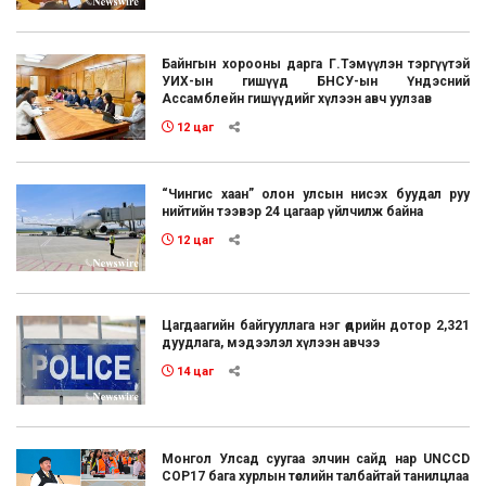
Байнгын хорооны дарга Г.Тэмүүлэн тэргүүтэй
УИХ-ын гишүүд БНСУ-ын Үндэсний
Ассамблейн гишүүдийг хүлээн авч уулзав
12 цаг
“Чингис хаан” олон улсын нисэх буудал руу
нийтийн тээвэр 24 цагаар үйлчилж байна
12 цаг
Цагдаагийн байгууллага нэг өдрийн дотор 2,321
дуудлага, мэдээлэл хүлээн авчээ
14 цаг
Монгол Улсад суугаа элчин сайд нар UNCCD
COP17 бага хурлын төслийн талбайтай танилцлаа