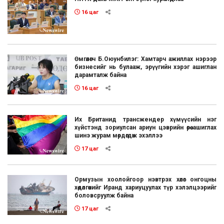
16 цаг
Өмгөөлөгч Б.Оюунбилэг: Хамтарч ажиллах нэрээр
бизнесийг нь булааж, эрүүгийн хэрэг ашиглан
дарамталж байна
16 цаг
Их Британид трансжендер хүмүүсийн нэг
хүйстэнд зориулсан ариун цэврийн өрөө ашиглах
шинэ журам мөрдөгдөж эхэллээ
17 цаг
Ормузын хоолойгоор нэвтрэх хөлөг онгоцны
хөдөлгөөнийг Иранд хариуцуулах түр хэлэлцээрийг
боловсруулж байна
17 цаг