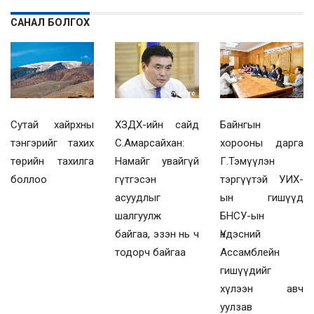
САНАЛ БОЛГОХ
Сутай хайрхны
ХЗДХ-ийн сайд
Байнгын
тэнгэрийг тахих
С.Амарсайхан:
хорооны дарга
төрийн тахилга
Намайг увайгүй
Г.Тэмүүлэн
боллоо
гүтгэсэн
тэргүүтэй УИХ-
асуудлыг
ын гишүүд
шалгуулж
БНСУ-ын
байгаа, эзэн нь ч
Үндэсний
тодорч байгаа
Ассамблейн
гишүүдийг
хүлээн авч
уулзав