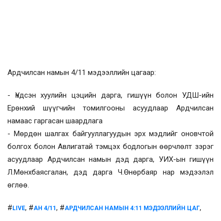
Ардчилсан намын 4/11 мэдээллийн цагаар:
- Үндсэн хуулийн цэцийн дарга, гишүүн болон УДШ-ийн
Ерөнхий шүүгчийн томилгооны асуудлаар Ардчилсан
намаас гаргасан шаардлага
- Мөрдөн шалгах байгууллагуудын эрх мэдлийг оновчтой
болгох болон Авлигатай тэмцэх бодлогын өөрчлөлт зэрэг
асуудлаар Ардчилсан намын дэд дарга, УИХ-ын гишүүн
Л.Мөнхбаясгалан, дэд дарга Ч.Өнөрбаяр нар мэдээлэл
өглөө.
#
, #
, #
,
LIVE
АН 4/11
АРДЧИЛСАН НАМЫН 4:11 МЭДЭЭЛЛИЙН ЦАГ