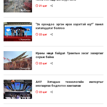
21 цаг
"Эх орондоо эргэн ирэх хэрэгтэй юу?" панел
хэлэлцүүлэг боллоо
22 цаг
Ираны нөхцөл байдал Трампын засаг захиргааг
сорьж байна
22 цаг
АНУ Хятадын технологийн импортыг
хязгаарлах бодлогоо хамгаалав
22 цаг