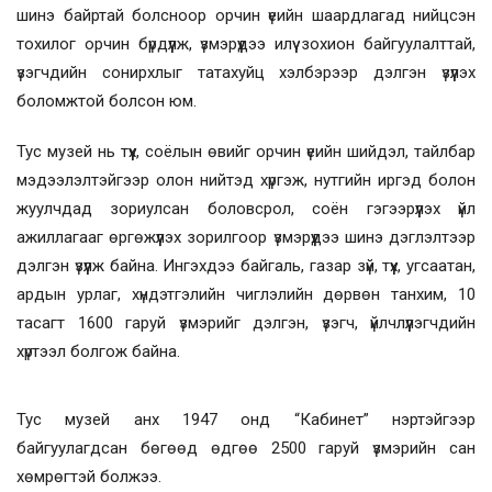
шинэ байртай болсноор орчин үеийн шаардлагад нийцсэн
тохилог орчин бүрдүүлж, үзмэрүүдээ илүү зохион байгуулалттай,
үзэгчдийн сонирхлыг татахуйц хэлбэрээр дэлгэн үзүүлэх
боломжтой болсон юм.
Тус музей нь түүх, соёлын өвийг орчин үеийн шийдэл, тайлбар
мэдээлэлтэйгээр олон нийтэд хүргэж, нутгийн иргэд болон
жуулчдад зориулсан боловсрол, соён гэгээрүүлэх үйл
ажиллагааг өргөжүүлэх зорилгоор үзмэрүүдээ шинэ дэглэлтээр
дэлгэн үзүүлж байна. Ингэхдээ байгаль, газар зүй, түүх, угсаатан,
ардын урлаг, хүндэтгэлийн чиглэлийн дөрвөн танхим, 10
тасагт 1600 гаруй үзмэрийг дэлгэн, үзэгч, үйлчлүүлэгчдийн
хүртээл болгож байна.
Тус музей анх 1947 онд “Кабинет” нэртэйгээр
байгуулагдсан бөгөөд өдгөө 2500 гаруй үзмэрийн сан
хөмрөгтэй болжээ.