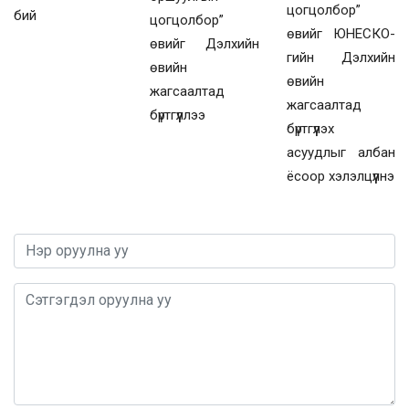
цогцолбор”
бий
цогцолбор”
өвийг ЮНЕСКО-
өвийг Дэлхийн
гийн Дэлхийн
өвийн
өвийн
жагсаалтад
жагсаалтад
бүртгүүллээ
бүртгүүлэх
асуудлыг албан
ёсоор хэлэлцүүлнэ
0 / 1000