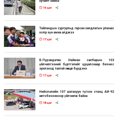
хучилт хийнэ
16 цаг
Тайландын сургуульд гарсан халдлагын улмаас
хоёр хүн амиа алджээ
17 цаг
Б.Пүрэвдагва: Найман салбарын 103
үйлчилгээний бүртгэлийг цуцалснаар бизнес
эрхлэхэд таатай нөхцөл бүрдэнэ
17 цаг
Нийслэлийн 107 шатахуун түгээх станц АИ-92
автобензинээр үйлчилж байна
18 цаг