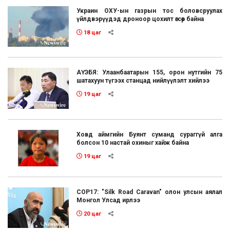
Украин ОХУ-ын газрын тос боловсруулах
үйлдвэрүүдэд дроноор цохилт өгсөөр байна
18 цаг
АҮЭБЯ: Улаанбаатарын 155, орон нутгийн 75
шатахуун түгээх станцад нийлүүлэлт хийлээ
19 цаг
Ховд аймгийн Буянт суманд сураггүй алга
болсон 10 настай охиныг хайж байна
19 цаг
COP17: "Silk Road Caravan" олон улсын аялал
Монгол Улсад ирлээ
20 цаг