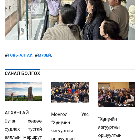
#
, #
,
ГОВЬ-АЛТАЙ
МУЗЕЙ
САНАЛ БОЛГОХ
АРХАНГАЙ:
Монгол Улс
“Хүннүгийн
Буган хөшөө
“Хүннүгийн
язгууртны
судлах тусгай
язгууртны
оршуулгын
аяллын маршрут
оршуулгын