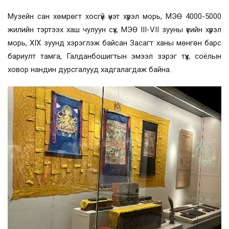
Музейн сан хөмрөгт хосгүй үнэт хүрэл морь, МЭӨ 4000-5000
жилийн тэртээх хаш чулуун сүх, МЭӨ III-VII зууны үеийн хүрэл
морь, XIX зуунд хэрэглэж байсан Засагт ханы мөнгөн барс
бариулт тамга, Галданбошигтын эмээл зэрэг түүх, соёлын
ховор нандин дурсгалууд хадгалагдаж байна.