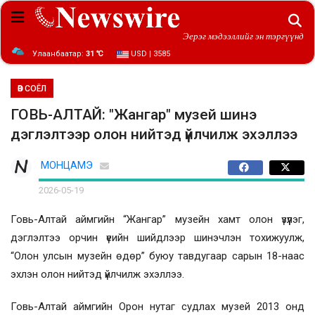
Эерэг мэдээллийг эн тэргүүнд
Улаанбаатар:
31 ℃
USD | 3585
ӨВ СОЁЛ
ГОВЬ-АЛТАЙ: "Жангар" музей шинэ
дэглэлтээр олон нийтэд үйлчилж эхэллээ
МОНЦАМЭ
2026-05-19
Говь-Алтай аймгийн “Жангар” музейн хамт олон үзүүлэг,
дэглэлтээ орчин үеийн шийдлээр шинэчлэн тохижуулж,
“Олон улсын музейн өдөр” буюу тавдугаар сарын 18-наас
эхлэн олон нийтэд үйлчилж эхэллээ.
Говь-Алтай аймгийн Орон нутаг судлах музей 2013 онд