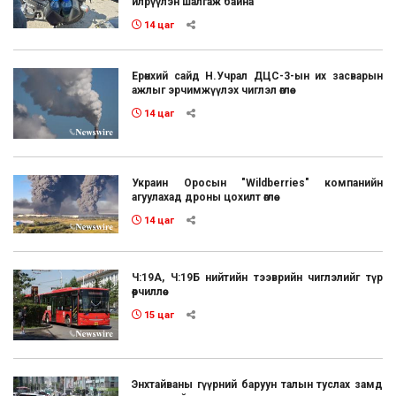
илрүүлэн шалгаж байна
14 цаг
Ерөнхий сайд Н.Учрал ДЦС-3-ын их засварын
ажлыг эрчимжүүлэх чиглэл өглөө
14 цаг
Украин Оросын "Wildberries" компанийн
агуулахад дроны цохилт өглөө
14 цаг
Ч:19А, Ч:19Б нийтийн тээврийн чиглэлийг түр
өөрчиллөө
15 цаг
Энхтайваны гүүрний баруун талын туслах замд