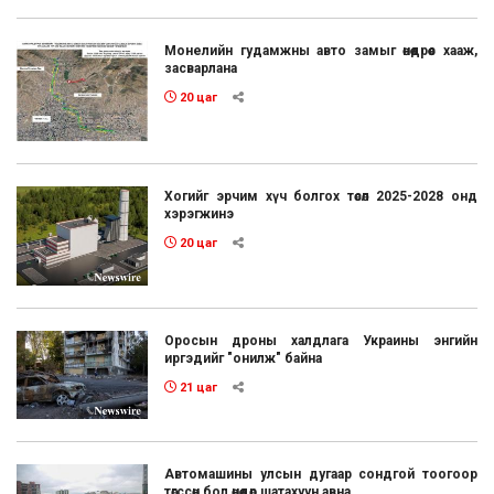
Монелийн гудамжны авто замыг өнөөдрөөс хааж,
засварлана
20 цаг
Хогийг эрчим хүч болгох төсөл 2025-2028 онд
хэрэгжинэ
20 цаг
Оросын дроны халдлага Украины энгийн
иргэдийг "онилж" байна
21 цаг
Автомашины улсын дугаар сондгой тоогоор
төгссөн бол өнөөдөр шатахуун авна