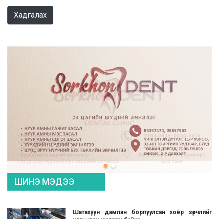
Хадгалах
ШИНЭ МЭДЭЭ
Шатахуун дамлан борлуулсан хоёр зөрчлийг