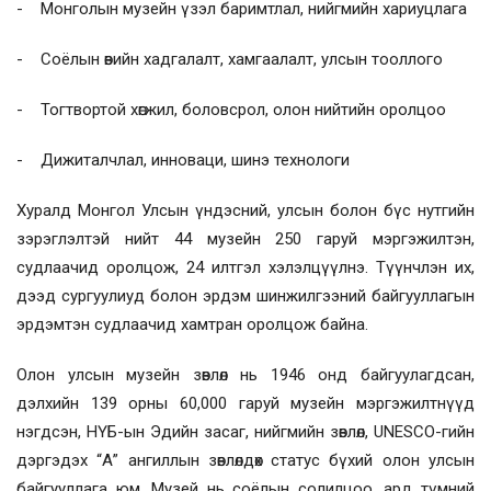
- Монголын музейн үзэл баримтлал, нийгмийн хариуцлага
- Соёлын өвийн хадгалалт, хамгаалалт, улсын тооллого
- Тогтвортой хөгжил, боловсрол, олон нийтийн оролцоо
- Дижиталчлал, инноваци, шинэ технологи
Хуралд Монгол Улсын үндэсний, улсын болон бүс нутгийн
зэрэглэлтэй нийт 44 музейн 250 гаруй мэргэжилтэн,
судлаачид оролцож, 24 илтгэл хэлэлцүүлнэ. Түүнчлэн их,
дээд сургуулиуд болон эрдэм шинжилгээний байгууллагын
эрдэмтэн судлаачид хамтран оролцож байна.
Олон улсын музейн зөвлөл нь 1946 онд байгуулагдсан,
дэлхийн 139 орны 60,000 гаруй музейн мэргэжилтнүүд
нэгдсэн, НҮБ-ын Эдийн засаг, нийгмийн зөвлөл, UNESCO-гийн
дэргэдэх “А” ангиллын зөвлөлдөх статус бүхий олон улсын
байгууллага юм. Музей нь соёлын солилцоо, ард түмний