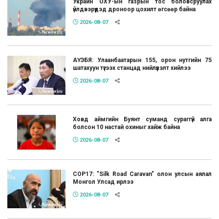
Украин ОХУ-ын газрын тос боловсруулах
үйлдвэрүүдэд дроноор цохилт өгсөөр байна
2026-08-07
АҮЭБЯ: Улаанбаатарын 155, орон нутгийн 75
шатахуун түгээх станцад нийлүүлэлт хийлээ
2026-08-07
Ховд аймгийн Буянт суманд сураггүй алга
болсон 10 настай охиныг хайж байна
2026-08-07
COP17: "Silk Road Caravan" олон улсын аялал
Монгол Улсад ирлээ
2026-08-07