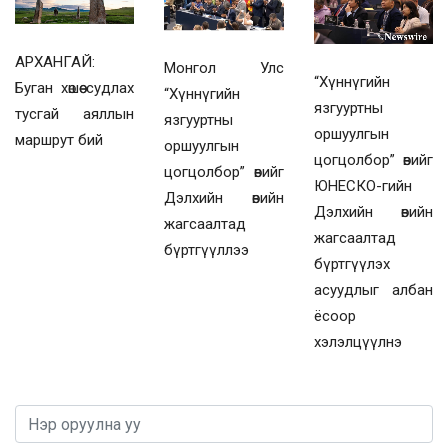
АРХАНГАЙ:
Монгол Улс
“Хүннүгийн
Буган хөшөө судлах
“Хүннүгийн
язгууртны
тусгай аяллын
язгууртны
оршуулгын
маршрут бий
оршуулгын
цогцолбор” өвийг
цогцолбор” өвийг
ЮНЕСКО-гийн
Дэлхийн өвийн
Дэлхийн өвийн
жагсаалтад
жагсаалтад
бүртгүүллээ
бүртгүүлэх
асуудлыг албан
ёсоор
хэлэлцүүлнэ