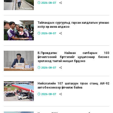
2026-08-07
Тайландын сургуульд гарсан халдлагын улмаас
хоёр хүн амиа алджээ
2026-08-07
Б.Пүрэвдагва: Найман салбарын 103
үйлчилгээний бүртгэлийг цуцалснаар бизнес
эрхлэхэд таатай нөхцөл бүрдэнэ
2026-08-07
Нийслэлийн 107 шатахуун түгээх станц АИ-92
автобензинээр үйлчилж байна
2026-08-07