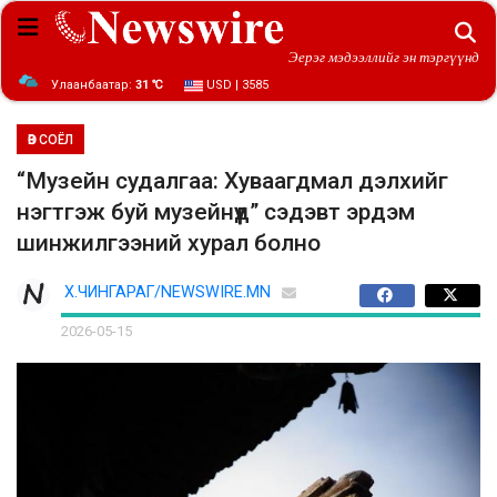
Эерэг мэдээллийг эн тэргүүнд
Улаанбаатар:
31 ℃
USD | 3585
ӨВ СОЁЛ
“Музейн судалгаа: Хуваагдмал дэлхийг
нэгтгэж буй музейнүүд” сэдэвт эрдэм
шинжилгээний хурал болно
Х.ЧИНГАРАГ/NEWSWIRE.MN
2026-05-15