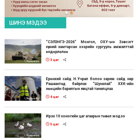
ШИНЭ МЭДЭЭ
“СЭЛЭНГЭ-2026” Монгол, ОХУ-ын Зэвсэгт
хүчний хамтарсан хээрийн сургууль амжилттай
өндөрлөлөө
3 цаг
Ерөнхий сайд Н.Учрал болон зарим сайд нар
Рашаантад байрлах “Шунхлай” ХХК-ийн
нөөцийн барилгын явцтай танилцлаа
4 цаг
Ирэх 10 хоногийн цаг агаарын төвөл мэдээ
5 цаг