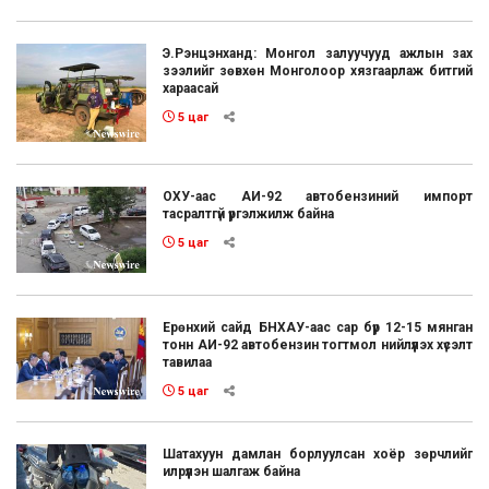
Э.Рэнцэнханд: Монгол залуучууд ажлын зах
зээлийг зөвхөн Монголоор хязгаарлаж битгий
хараасай
5 цаг
ОХУ-аас АИ-92 автобензиний импорт
тасралтгүй үргэлжилж байна
5 цаг
Ерөнхий сайд БНХАУ-аас сар бүр 12-15 мянган
тонн АИ-92 автобензин тогтмол нийлүүлэх хүсэлт
тавилаа
5 цаг
Шатахуун дамлан борлуулсан хоёр зөрчлийг
илрүүлэн шалгаж байна