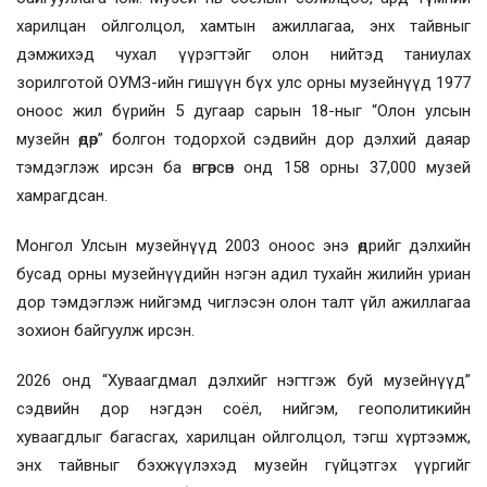
харилцан ойлголцол, хамтын ажиллагаа, энх тайвныг
дэмжихэд чухал үүрэгтэйг олон нийтэд таниулах
зорилготой ОУМЗ-ийн гишүүн бүх улс орны музейнүүд 1977
оноос жил бүрийн 5 дугаар сарын 18-ныг “Олон улсын
музейн өдөр” болгон тодорхой сэдвийн дор дэлхий даяар
тэмдэглэж ирсэн ба өнгөрсөн онд 158 орны 37,000 музей
хамрагдсан.
Монгол Улсын музейнүүд 2003 оноос энэ өдрийг дэлхийн
бусад орны музейнүүдийн нэгэн адил тухайн жилийн уриан
дор тэмдэглэж нийгэмд чиглэсэн олон талт үйл ажиллагаа
зохион байгуулж ирсэн.
2026 онд “Хуваагдмал дэлхийг нэгтгэж буй музейнүүд”
сэдвийн дор нэгдэн соёл, нийгэм, геополитикийн
хуваагдлыг багасгах, харилцан ойлголцол, тэгш хүртээмж,
энх тайвныг бэхжүүлэхэд музейн гүйцэтгэх үүргийг