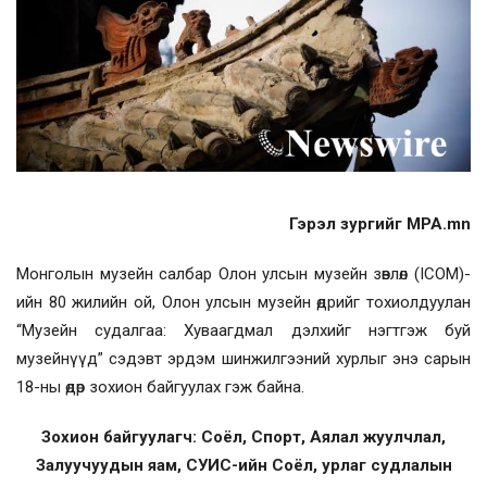
Гэрэл зургийг MPA.mn
Монголын музейн салбар Олон улсын музейн зөвлөл (ICOM)-
ийн 80 жилийн ой, Олон улсын музейн өдрийг тохиолдуулан
“Музейн судалгаа: Хуваагдмал дэлхийг нэгтгэж буй
музейнүүд” сэдэвт эрдэм шинжилгээний хурлыг энэ сарын
18-ны өдөр зохион байгуулах гэж байна.
Зохион байгуулагч: Соёл, Спорт, Аялал жуулчлал,
Залуучуудын яам, СУИС-ийн Соёл, урлаг судлалын