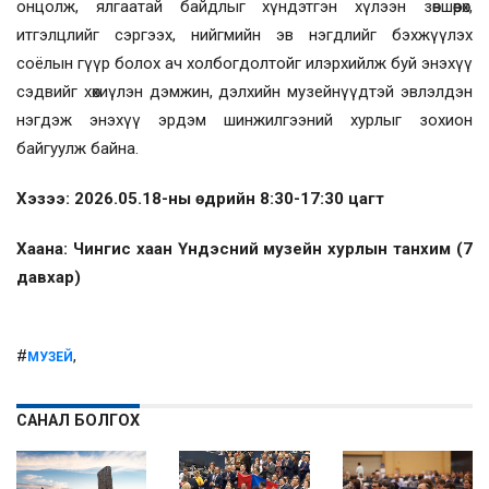
онцолж, ялгаатай байдлыг хүндэтгэн хүлээн зөвшөөрөх,
итгэлцлийг сэргээх, нийгмийн эв нэгдлийг бэхжүүлэх
соёлын гүүр болох ач холбогдолтойг илэрхийлж буй энэхүү
сэдвийг хөхиүлэн дэмжин, дэлхийн музейнүүдтэй эвлэлдэн
нэгдэж энэхүү эрдэм шинжилгээний хурлыг зохион
байгуулж байна.
Хэзээ: 2026.05.18-ны өдрийн 8:30-17:30 цагт
Хаана: Чингис хаан Үндэсний музейн хурлын танхим (7
давхар)
#
,
МУЗЕЙ
САНАЛ БОЛГОХ