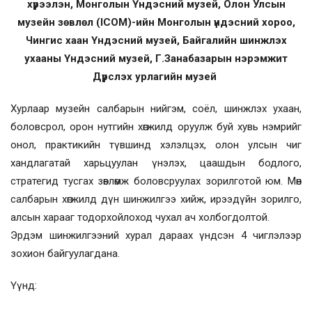
хүрээлэн, Монголын Үндэсний музей, Олон Улсын
музейн зөвлөл (ICOM)-ийн Монголын үндэсний хороо,
Чингис хаан Үндэсний музей, Байгалийн шинжлэх
ухааны Үндэсний музей, Г.Занабазарын нэрэмжит
Дүрслэх урлагийн музей
Хурлаар музейн салбарын нийгэм, соёл, шинжлэх ухаан,
боловсрол, орон нутгийн хөгжилд оруулж буй хувь нэмрийг
онол, практикийн түвшинд хэлэлцэх, олон улсын чиг
хандлагатай харьцуулан үнэлэх, цаашдын бодлого,
стратегид тусгах зөвлөмж боловсруулах зорилготой юм. Мөн
салбарын хөгжилд дүн шинжилгээ хийж, ирээдүйн зорилго,
алсын харааг тодорхойлоход чухал ач холбогдолтой.
Эрдэм шинжилгээний хурал дараах үндсэн 4 чиглэлээр
зохион байгуулагдана.
Үүнд: