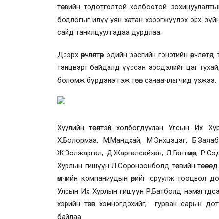
төсвийн тодотголтой холбоотой зохицуулалтыг
бодлогыг илүү уян хатан хэрэгжүүлэх эрх зүйн
сайд танилцуулгадаа дурдлаа.
Дээрх өөрчлөлтөөр эдийн засгийн гэнэтийн өөрчлөл
тэнцвэрт байдалд үүссэн эрсдэлийг цаг тухайд 
боломж бүрдэнэ гэж төсөл санаачлагчид үзжээ.
Хуулийн төсөлтэй холбогдуулан Улсын Их Ху
Х.Болормаа, М.Мандхай, М.Энхцэцэг, Б.Заяаба
Ж.Золжаргал, Д.Жаргалсайхан, Л.Гантөмөр, Р.С
Хурлын гишүүн Л.Соронзонболд төсвийн төсөөлө
өмчийн компаниудын өрийг оруулж тооцвол до
Улсын Их Хурлын гишүүн Р.Батболд нэмэгтдсэн
хэрийн төсөв хэмнэгдэхийг, гурван сарын д
байлаа.