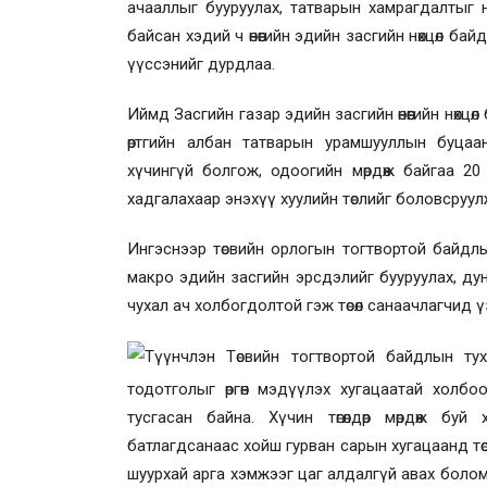
ачааллыг бууруулах, татварын хамрагдалтыг 
байсан хэдий ч өнөөгийн эдийн засгийн нөхцөл б
үүссэнийг дурдлаа.
Иймд Засгийн газар эдийн засгийн өнөөгийн нөхц
өртгийн албан татварын урамшууллын буцаа
хүчингүй болгож, одоогийн мөрдөж байгаа 20
хадгалахаар энэхүү хуулийн төслийг боловсруу
Ингэснээр төсвийн орлогын тогтвортой байдл
макро эдийн засгийн эрсдэлийг бууруулах, ду
чухал ач холбогдолтой гэж төсөл санаачлагчид 
Түүнчлэн Төсвийн тогтвортой байдлын тухай
тодотголыг өргөн мэдүүлэх хугацаатай холбо
тусгасан байна. Хүчин төгөлдөр мөрдөж бу
батлагдсанаас хойш гурван сарын хугацаанд тө
шуурхай арга хэмжээг цаг алдалгүй авах боло