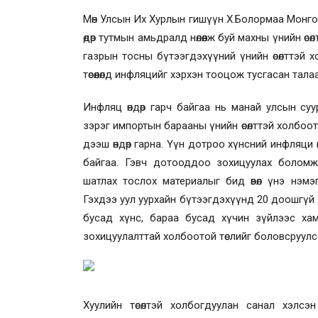
Мөн Улсын Их Хурлын гишүүн Х.Болормаа Монгол Ул
өдөр тутмын амьдралд нөлөөлж буй махны үнийн ө
газрын тосны бүтээгдэхүүний үнийн өсөлттэй 
төсөөлөлд инфляцийг хэрхэн тооцож тусгасан тала
Инфляц өндөр гарч байгаа нь манай улсын суу
зэрэг импортын барааны үнийн өсөлттэй холбоо
дээш өндөр гарна. Үүн дотроо хүнсний инфляци өндө
байгаа. Гэвч дотооддоо зохицуулах боломж 
шатлах тослох материалыг бид өвөл үнэ нэмэ
Гэхдээ уул уурхайн бүтээгдэхүүнд 20 доошгүй ху
бусад хүнс, бараа бусад хүчин зүйлээс хам
зохицуулалттай холбоотой төслийг боловсруулс
Хуулийн төсөлтэй холбогдуулан санал хэлс