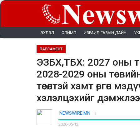
ЭХЛЭЛ
ОЛИМП
ИЗРАИЛ-ГАЗЫН ДАЙН
УК
ПАРЛАМЕНТ
ЭЗБХ,ТБХ: 2027 оны т
2028-2029 оны төсвийн 
төсөлтэй хамт өргөн мэ
хэлэлцэхийг дэмжлээ
NEWSWIRE.MN
2026-05-12