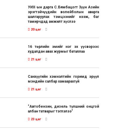
УИХ-ын дарга С.Бямбацогт Зүүн Азийн
эрэгтэйчүүдийн волейболын аварга
шалгаруулах тэмцээнийг нээж, баг
тамирчдад амжилт хүслээ
20 цаг
16 төрлийн эмийг нэг эх үүсвэрээс
худалдан авах журмыг баталлаа
21 цаг
Санхүүгийн хэмнэлтийн горимд эрүүл
мэндийн салбар хамаарахгүй
21 цаг
"Автобензин, дизель түлшний онцгой
албан татварыг тэглэлээ"
23 цаг