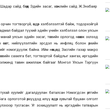
адар сайд бөгөөд Эдийн засаг, хөгжлийн сайд Ж.Энхбаяр
рчин тогтворгүй, өндөр хэлбэлзэлтэй байж, тодорхойгүй
адмал байдал түүхий эдийн үнийн хэлбэлзэл олон улсын
манай улсын эдийн засаг, төсвийн орлогод нөлөөлж эхлээд
 өсөлт, нийлүүлэлтийн эрсдэл нь инфляц болон өрхийн
йг нэмэгдүүлж байна. Ийм нөхцөлд Засгийн газар макро
өсвийн сахилга бат, тогтвортой байдлыг хангах, иргэдийн
ээлжинд тавин ажиллаж байгааг Монгол Улсын Тэргүүн
тухай хуулийг дагалдуулан баталсан Нэмэгдсэн өртгийн
р бага орлоготой өрхүүдэд илүү өндөр хувьтай буцаан олголт
лэхээр тусгасан. Уг зохицуулалт нь иргэдийн татварын