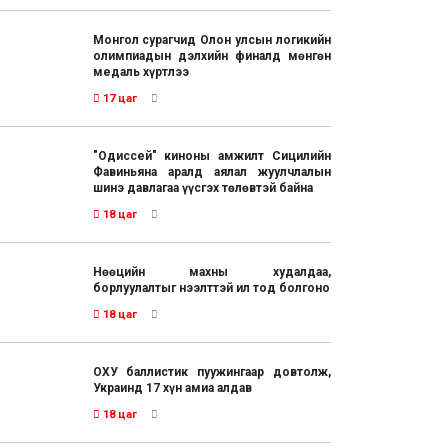
Монгол сурагчид Олон улсын логикийн
олимпиадын дэлхийн финалд мөнгөн
медаль хүртлээ
17 цаг
"Одиссей" киноны амжилт Сицилийн
Фавиньяна аралд аялал жуулчлалын
шинэ давлагаа үүсгэх төлөвтэй байна
18 цаг
Нөөцийн махны худалдаа,
борлуулалтыг нээлттэй ил тод болгоно
18 цаг
ОХУ баллистик пуужингаар довтолж,
Украинд 17 хүн амиа алдав
18 цаг