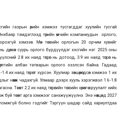
асгийн газрын өрийн хэмжээ тусгагддаг хуулийн тусгай
Энхбаяр тэмдэглээд төрийн өмчийн компаниудын орлого,
орохгүй хэмээв. Мөн төсвийн орлогын 20 орчим хувийг
нь дөрвөн суурь орлого бүрдүүлдэг хэсгийн нэг. 2025 оны
үлсний 2.8 их наяд төгрөг нь дотоод, 3.9 их наяд төгрөг нь
өртгийн албан татварын орлого эзэлсэн байна. Гадаад
.4 их наяд төгрөгт хүрсэн. Хуулиар зөвшөөрөгдсөн хэмжээ 1 их
гдлыг нөхөж чадахгүй. Улмаар дээрх хууль хэрэгжвэл 1.6-1.8
асна. Төсөвт 2.2 их наяд төгрөгийн төсвийн хөрөнгө оруулалт хийх
 буй төсөвт арга хэмжээг санхжүүжүүлнэ. Энэ нөхцөлд 2027
боломжгүй болно гэдгийг Тэргүүн шадар сайд хариултдаа