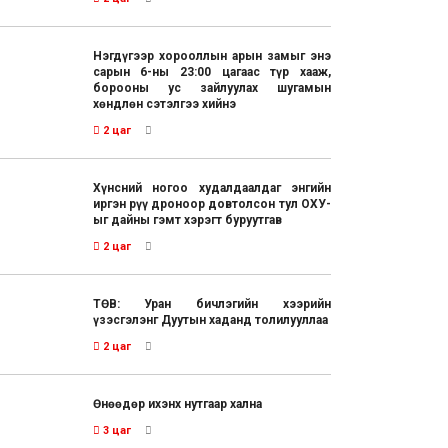
Нэгдүгээр хорооллын арын замыг энэ
сарын 6-ны 23:00 цагаас түр хааж,
борооны ус зайлуулах шугамын
хөндлөн сэтэлгээ хийнэ
2 цаг
Хүнсний ногоо худалдаалдаг энгийн
иргэн рүү дроноор довтолсон тул ОХУ-
ыг дайны гэмт хэрэгт буруутгав
2 цаг
ТӨВ: Уран бичлэгийн хээрийн
үзэсгэлэнг Дуутын хаданд толилууллаа
2 цаг
Өнөөдөр ихэнх нутгаар хална
3 цаг