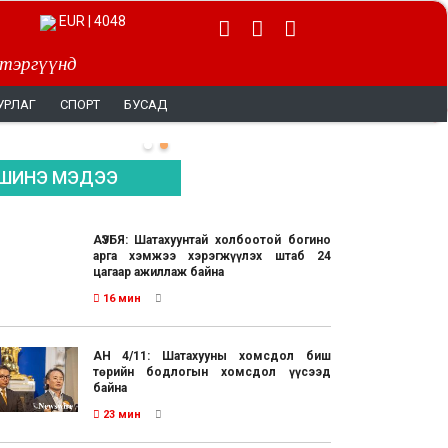
EUR | 4048
 тэргүүнд
УРЛАГ
СПОРТ
БУСАД
ШИНЭ МЭДЭЭ
АҮЭБЯ: Шатахуунтай холбоотой богино
арга хэмжээ хэрэгжүүлэх штаб 24
цагаар ажиллаж байна
16 мин
АН 4/11: Шатахууны хомсдол биш
төрийн бодлогын хомсдол үүсээд
байна
23 мин