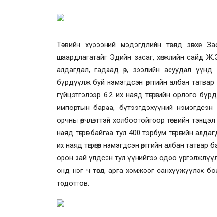
Төсвийн хүрээний мэдэгдлийн төсөлд зөвхөн З
шаардлагатайг Эдийн засаг, хөгжлийн сайд Ж.
алдагдал, гадаад өр, зээлийн асуудал үүнд 
бүрдүүлж буй нэмэгдсэн өртгийн албан татвар 
гүйцэтгэлээр 6.2 их наяд төгрөгийн орлого бүрдү
импортын бараа, бүтээгдэхүүний нэмэгдсэн 
орчны өөрчлөлттэй холбоотойгоор төсвийн тэнцэл -1
наяд төгрөг байгаа тул 400 тэрбум төгрөгийн алда
их наяд төгрөгөөр нэмэгдсэн өртгийн албан татвар баг
орон зай үлдсэн тул үүнийгээ одоо үргэлжлүүлж
онд нэг ч төсөл, арга хэмжээг санхүүжүүлэх 
тодотгов.