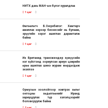
НИТХ дахь МАН-ын бүлэг хуралдлаа
1 цаг
Өмгөөлөгч Б.Оюунбилэг: Хамтарч
ажиллах нэрээр бизнесийг нь булааж,
эрүүгийн хэрэг ашиглан дарамталж
байна
1 цаг
Их Британид трансжендер хүмүүсийн
нэг хүйстэнд зориулсан ариун цэврийн
өрөө ашиглах шинэ журам мөрдөгдөж
эхэллээ
1 цаг
Ормузын хоолойгоор нэвтрэх хөлөг
онгоцны хөдөлгөөнийг Иранд
хариуцуулах түр хэлэлцээрийг
боловсруулж байна
2 цаг