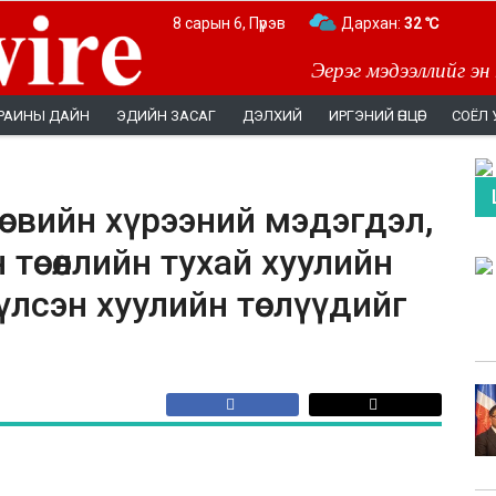
8 сарын 6, Пүрэв
Дархан:
32 ℃
Эерэг мэдээллийг эн
РАИНЫ ДАЙН
ЭДИЙН ЗАСАГ
ДЭЛХИЙ
ИРГЭНИЙ ӨНЦӨГ
СОЁЛ 
өсвийн хүрээний мэдэгдэл,
төсөөллийн тухай хуулийн
дүүлсэн хуулийн төслүүдийг