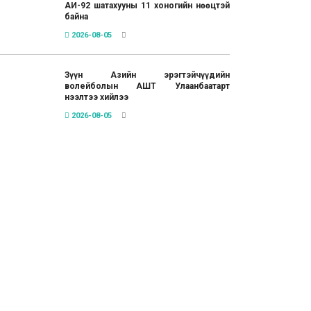
АИ-92 шатахууны 11 хоногийн нөөцтэй
байна
2026-08-05
Зүүн Азийн эрэгтэйчүүдийн
волейболын АШТ Улаанбаатарт
нээлтээ хийлээ
2026-08-05