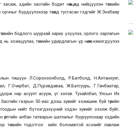
 хасаж, эдийн засгийн бодит нөхцөлд нийцүүлэн төсвийн
 орчныг бүрдүүлэхээр төсөлд тусгасан гэдгийг Ж.Энхбаяр
төд төсвийн бодлого шуурхай хариу үзүүлэх, орлого зарлагын
нь зохицуулах, төсвийн удирдлагын үр нөлөөг нэмэгдүүлэх
рлын гишүүн Л.Соронзонболд, Р.Батболд, Н.Алтанхуяг,
л, Г.Очирбат, Д.Пүрэвдаваа, Ж.Батсуурь, Г.Ганбаатар,
эддорж нар асуулт асууж, үг хэлэв. Тухайлбал, Улсын Их
лд Засгийн газрын 50-иас дээш хувийг эзэмшиж буй төрийн
тоодын нийт бүтээгдэхүүний хэдэн хувийг эзэлж буйг,
 өртгийн албан татварын шатлалыг бууруулснаар хэдийн
отор төсвийн тодотгол хийх боломжтой эсэхийг лавлаж