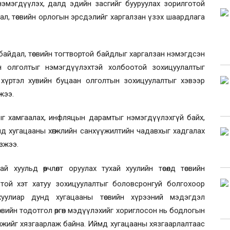
нэмэгдүүлэх, далд эдийн засгийг бууруулах зорилготой
айдал, төсвийн орлогын эрсдэлийг харгалзан үзэх шаардлага
өл байдал, төсвийн тогтвортой байдлыг харгалзан нэмэгдсэн
н олголтыг нэмэгдүүлэхтэй холбоотой зохицуулалтыг
 хүртэл хувийн буцаан олголтын зохицуулалтыг хэвээр
лжээ.
ыг хамгаалах, инфляцын дарамтыг нэмэгдүүлэхгүй байх,
нд хугацааны хөгжлийн санхүүжилтийн чадавхыг хадгалах
үзжээ.
 хуульд өөрчлөлт оруулах тухай хуулийн төсөлд төсвийн
отой хэт хатуу зохицуулалтыг боловсронгуй болгохоор
й хуулиар дунд хугацааны төсвийн хүрээний мэдэгдэл
свийн тодотгол өргөн мэдүүлэхийг хориглосон нь бодлогын
мжийг хязгаарлаж байна. Иймд хугацааны хязгаарлалтаас