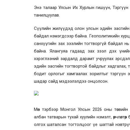
Энэ талаар
Улсын Их Хурлын гишүүн, Тэргүүн Ш
танилцуулав.
Сүүлийн жилүүдэд олон улсын эдийн засгийн о
байдал нэмэгдсээр байна. Геополитикийн хурц
санхүүгийн зах зээлийн тогтворгүй байдал нь 
байна. Ялангуяа гадаад зах зээл дэх үнийн
хэрэглээний зардалд дарамт учруулах эрсдэли
эдийн засгийн тогтвортой байдлыг хадгалах, т
бодит орлогыг хамгаалах зорилтыг тэргүүн 
шадар сайд мэдээлэлдээ онцолсон.
Мөн тэрбээр Монгол Улсын 2026 оны төсвийн 
албан татварын тухай хуулийн нэмэлт, өөрчлөлтөө
олгох шаталсан тогтолцоог үе шаттай нэвтрүү