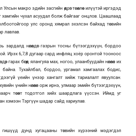
сын макро эдийн засгийн өөдрөг төсөөллөөс илүүтэй иргэдэд
сөлт хамгийн чухал асуудал болж байгааг онцлов. Цаашлаад
холбоотойгоор улс оронд хямрал эхэлсэн байхад төсвийн
ар лавлав.
рь зардалд нөлөөлдөг газрын тосны бүтээгдэхүүн, бордоо
той. Ирэх 6,7,8 дугаар сард инфляц хоёр оронтой тооноос
р гарах бөгөөд ялангуяа мах, ногоо, улаанбуудайн нөлөөлөл их
байна. Тухайлбал, бордоо, ургамал хамгаалах бодис,
гдээгүй үеийн үнээр хангалт хийж тариалалт явуулсан.
вийн үнийн нөлөөлөл орж ирнэ, улмаар эмийн бүтээгдэхүүн,
аарч төсөвт тодотгол хийх шаардлага үүссэн. Иймд уг
ан хэмээн Тэргүүн шадар сайд хариулав.
эн гишүүд
дунд хугацааны төсвийн хүрээний мэдэгдэл