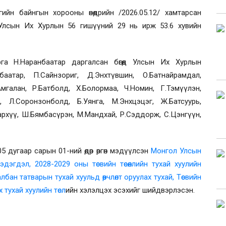
йн байнгын хорооны өнөөдрийн /2026.05.12/
хамтарсан
 Улсын Их Хурлын 56 гишүүний 29 нь
ирж
53.6 хувийн
га Н.Наранбаатар даргалсан бөгөөд Улсын Их Хурлын
нбаатар, П.Сайнзориг, Д.Энхтүвшин, О.Батнайрамдал,
мгалан, Р.Батболд, Х.Болормаа, Ч.Номин, Г.Тэмүүлэн,
, Л.Соронзонболд, Б.Уянга, М.Энхцэцэг, Ж.Батсуурь,
тархүү, Ш.Бямбасүрэн, М.Мандхай, Р.Сэддорж, С.Цэнгүүн,
5 дугаар сарын 01-ний өдөр өргөн мэдүүлсэн
Монгол Улсын
дэгдэл, 2028-2029 оны төсвийн төсөөллийн тухай хуулийн
лбан татварын тухай хуульд өөрчлөлт оруулах тухай,
Төсвийн
ах тухай хуулийн
төсл
ийн хэлэлцэх эсэхийг шийдвэрлэсэн.