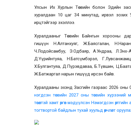
Улсын Их Хурлын Төсвийн болон Эдийн засги
хуралдаан 10
цаг 34 минутад,
ирвэл зохих
ирцтэйгээр эхэллээ.
Хуралдааныг Төсвийн Байнгын хорооны дар
гишүүн
Н.Алтанхуяг, Ж.Баясгалан, Н.Нара
Ч.Лодойсамбуу, Э.Одбаяр, А.Ундраа, Л.Энх-А
Д.Үүрийнтуяа, Н.Батсүмбэрэл, Г.Лувсанжамц
Х.Булгантуяа, Д.Пүрэвдаваа, Б.Түвшин, Ц.Баа
Ж.Батжаргал нарын гишүүд ирсэн байв.
Хуралдааны эхэнд
Засгийн газраас 2026 оны 0
нэгдсэн төсвийн 2027 оны төсвийн хүрээний мэ
төсөлтэй хамт өргөн мэдүүлсэн
Нэмэгдсэн өртгийн а
тогтвортой байдлын тухай хуульд өөрчлөлт оруул