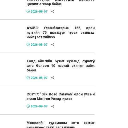
цохилт өгсөөр байна
2026-08-07
АҮЭБЯ: Улаанбаатарын 155, орон
нутгийн 75 шатахуун түгээх станцад
нийлүүлэлт хийлээ
2026-08-07
Ховд аймгийн Буянт суманд сураггүй
алга болсон 10 настай охиныг хайж
байна
2026-08-07
COP17: "Silk Road Caravan" олон улсын
аялал Монгол Улсад ирлээ
2026-08-07
Монелийн гудамжны авто замыг
өнөөдрөөс хааж, засварлана