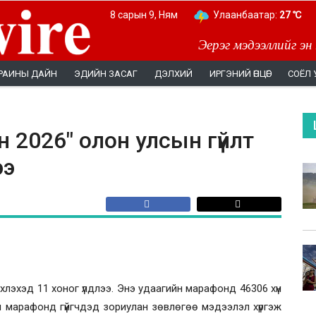
8 сарын 9, Ням
Улаанбаатар:
27 ℃
Эерэг мэдээллийг эн
РАИНЫ ДАЙН
ЭДИЙН ЗАСАГ
ДЭЛХИЙ
ИРГЭНИЙ ӨНЦӨГ
СОЁЛ 
 2026" олон улсын гүйлт
ээ
хлэхэд 11 хоног үлдлээ. Энэ удаагийн марафонд 46306 хүн
үтэн марафонд гүйгчдэд зориулан зөвлөгөө мэдээлэл хүргэж