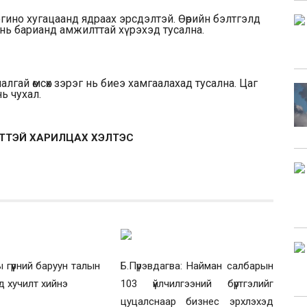
огино хугацаанд ядраах эрсдэлтэй. Өөрийн бэлтгэлд
нь барианд амжилттай хүрэхэд тусална.
малгай өмсөх зэрэг нь биеэ хамгаалахад тусална. Цаг
ь чухал.
ЙТТЭЙ ХАРИЛЦАХ ХЭЛТЭС
 гүүрний баруун талын
Б.Пүрэвдагва: Найман салбарын
д хучилт хийнэ
103 үйлчилгээний бүртгэлийг
цуцалснаар бизнес эрхлэхэд