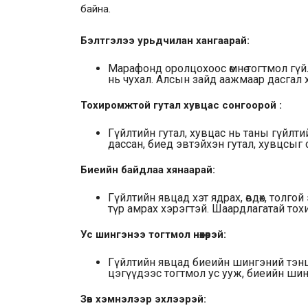
байна.
Бэлтгэлээ урьдчилан хангаарай:
Марафонд оролцохоос өмнө тогтмол гү
нь чухал. Алсын зайд аажмаар дасгал 
Тохиромжтой гутал хувцас сонгоорой :
Гүйлтийн гутал, хувцас нь таны гүйлтийн
дассан, биед эвтэйхэн гутал, хувцсыг 
Биеийн байдлаа хянаарай:
Гүйлтийн явцад хэт ядрах, өвдөх, толг
түр амрах хэрэгтэй. Шаардлагатай то
Ус шингэнээ тогтмол нөхөөрэй:
Гүйлтийн явцад биеийн шингэний тэн
цэгүүдээс тогтмол ус ууж, биеийн шингэ
Зөв хэмнэлээр эхлээрэй: