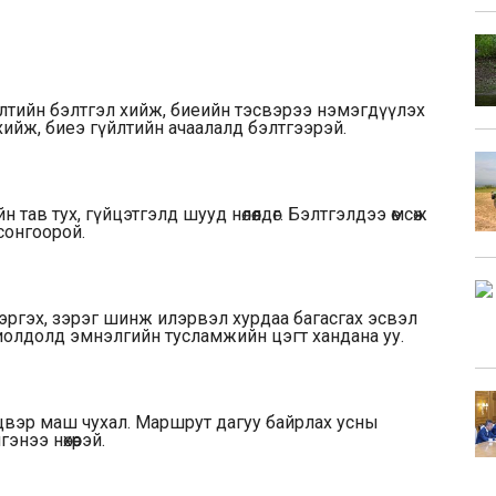
йлтийн бэлтгэл хийж, биеийн тэсвэрээ нэмэгдүүлэх
хийж, биеэ гүйлтийн ачаалалд бэлтгээрэй.
 тав тух, гүйцэтгэлд шууд нөлөөлдөг. Бэлтгэлдээ өмсөж
сонгоорой.
ой эргэх, зэрэг шинж илэрвэл хурдаа багасгах эсвэл
хиолдолд эмнэлгийн тусламжийн цэгт хандана уу.
цвэр маш чухал. Маршрут дагуу байрлах усны
нээ нөхөөрэй.