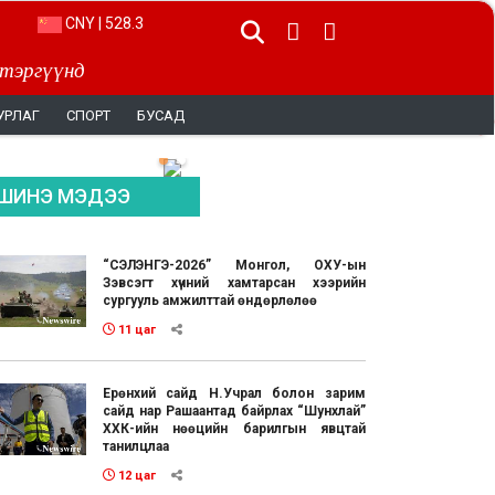
CNY | 528.3
 тэргүүнд
УРЛАГ
СПОРТ
БУСАД
ШИНЭ МЭДЭЭ
“СЭЛЭНГЭ-2026” Монгол, ОХУ-ын
Зэвсэгт хүчний хамтарсан хээрийн
сургууль амжилттай өндөрлөлөө
11 цаг
Ерөнхий сайд Н.Учрал болон зарим
сайд нар Рашаантад байрлах “Шунхлай”
ХХК-ийн нөөцийн барилгын явцтай
танилцлаа
12 цаг