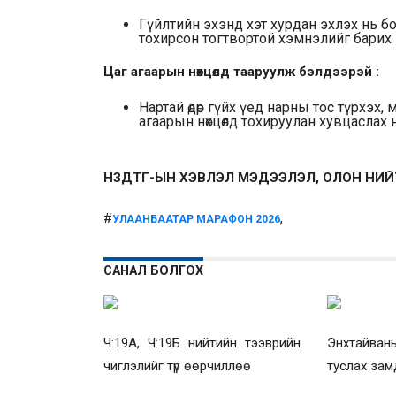
Гүйлтийн эхэнд хэт хурдан эхлэх нь б
тохирсон тогтвортой хэмнэлийг барих 
Цаг агаарын нөхцөлд тааруулж бэлдээрэй :
Нартай өдөр гүйх үед нарны тос түрхэх, 
агаарын нөхцөлд тохируулан хувцаслах н
НЗДТГ-ЫН ХЭВЛЭЛ МЭДЭЭЛЭЛ, ОЛОН НИ
#
,
УЛААНБААТАР МАРАФОН 2026
САНАЛ БОЛГОХ
Ч:19А, Ч:19Б нийтийн тээврийн
Энхтайваны
чиглэлийг түр өөрчиллөө
туслах зам