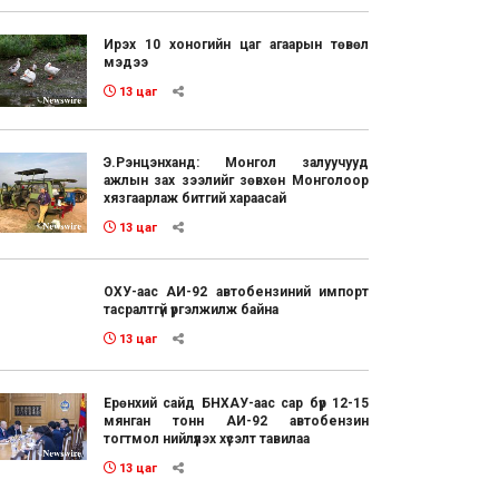
Ирэх 10 хоногийн цаг агаарын төвөл
мэдээ
13 цаг
Э.Рэнцэнханд: Монгол залуучууд
ажлын зах зээлийг зөвхөн Монголоор
хязгаарлаж битгий хараасай
13 цаг
ОХУ-аас АИ-92 автобензиний импорт
тасралтгүй үргэлжилж байна
13 цаг
Ерөнхий сайд БНХАУ-аас сар бүр 12-15
мянган тонн АИ-92 автобензин
тогтмол нийлүүлэх хүсэлт тавилаа
13 цаг