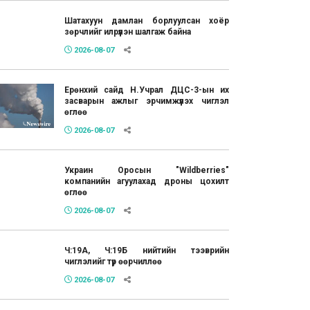
Шатахуун дамлан борлуулсан хоёр
зөрчлийг илрүүлэн шалгаж байна
2026-08-07
Ерөнхий сайд Н.Учрал ДЦС-3-ын их
засварын ажлыг эрчимжүүлэх чиглэл
өглөө
2026-08-07
Украин Оросын "Wildberries"
компанийн агуулахад дроны цохилт
өглөө
2026-08-07
Ч:19А, Ч:19Б нийтийн тээврийн
чиглэлийг түр өөрчиллөө
2026-08-07