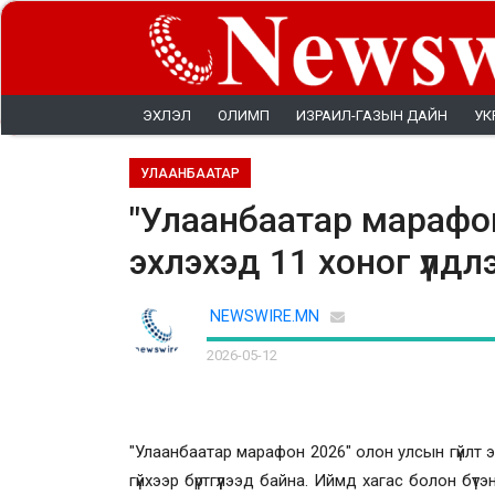
ЭХЛЭЛ
ОЛИМП
ИЗРАИЛ-ГАЗЫН ДАЙН
УК
УЛААНБААТАР
"Улаанбаатар марафон
эхлэхэд 11 хоног үлдл
NEWSWIRE.MN
2026-05-12
"Улаанбаатар марафон 2026" олон улсын гүйлт э
гүйхээр бүртгүүлээд байна. Иймд хагас болон б