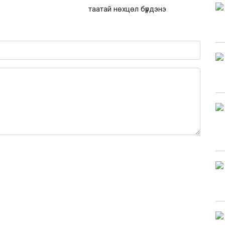
таатай нөхцөл бүрдэнэ
0 / 1000