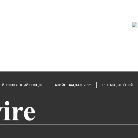
ҮЙЛЧИЛГЭЭНИЙ НӨХЦӨЛ
АЗИЙН НААДАМ-2022
РЕДАКЦЫН ЁС ЗҮЙ