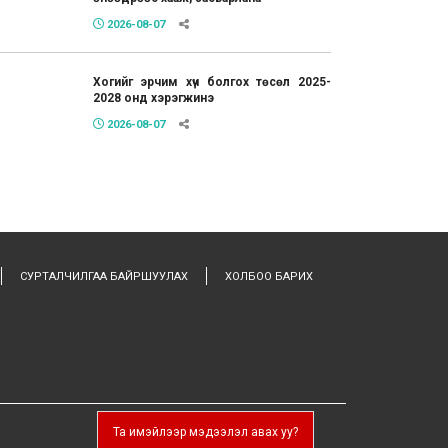
2026-08-07
Хогийг эрчим хүч болгох төсөл 2025-
2028 онд хэрэгжинэ
2026-08-07
СУРТАЛЧИЛГАА БАЙРШУУЛАХ
ХОЛБОО БАРИХ
Та имэйлээр мэдээлэл авах уу?