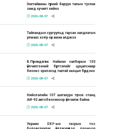
Энхтайваны гүүрний баруун талын туслах
замд хучилт хийнэ
2026-08-07
Тайландын сургуульд гарсан халдлагын
улмаас хоёр хүн амиа алджээ
2026-08-07
Б.Пүрэвдагва: Найман салбарын 103
үйлчилгээний бүртгэлийг цуцалснаар
бизнес эрхлэхэд таатай нөхцөл бүрдэнэ
2026-08-07
Нийслэлийн 107 шатахуун түгээх станц
АИ-92 автобензинээр үйлчилж байна
2026-08-07
Украин ОХУ-ын газрын тос
боловсруулах үйлдвэрүүдэд дроноор