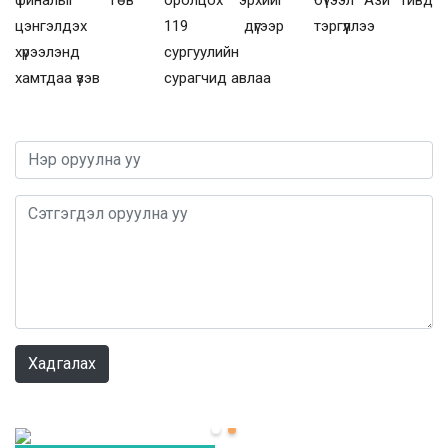
цэнгэлдэх
119 дүгээр
тэргүүллээ
хүрээлэнд
сургуулийн
хамтдаа үзэв
сурагчид авлаа
0 / 1000
Хадгалах