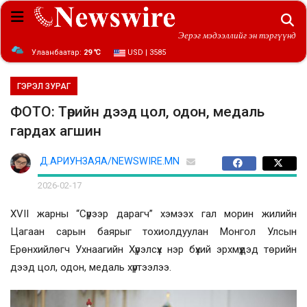
Эерэг мэдээллийг эн тэргүүнд
Улаанбаатар:
29 ℃
USD | 3585
ГЭРЭЛ ЗУРАГ
ФОТО: Төрийн дээд цол, одон, медаль
гардах агшин
Д.АРИУНЗАЯА/NEWSWIRE.MN
2026-02-17
XVII жарны “Сүрээр дарагч” хэмээх гал морин жилийн
Цагаан сарын баярыг тохиолдуулан Монгол Улсын
Ерөнхийлөгч Ухнаагийн Хүрэлсүх нэр бүхий эрхмүүдэд төрийн
дээд цол, одон, медаль хүртээлээ.