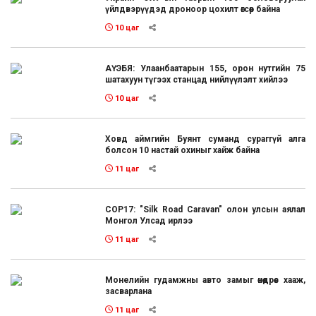
үйлдвэрүүдэд дроноор цохилт өгсөөр байна
10 цаг
АҮЭБЯ: Улаанбаатарын 155, орон нутгийн 75
шатахуун түгээх станцад нийлүүлэлт хийлээ
10 цаг
Ховд аймгийн Буянт суманд сураггүй алга
болсон 10 настай охиныг хайж байна
11 цаг
COP17: "Silk Road Caravan" олон улсын аялал
Монгол Улсад ирлээ
11 цаг
Монелийн гудамжны авто замыг өнөөдрөөс хааж,
засварлана
11 цаг