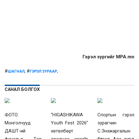
Гэрэл зургийг MPA.mn
#
, #
,
ШАГНАЛ
ГЭРЭЛ ЗУРААР
САНАЛ БОЛГОХ
ФОТО:
“HIGASHIKAWA
Спортын гэрэл
Монголчууд
Youth Fest 2026”
зурагчин
ДАШТ-ий
хөтөлбөрт
С.Энхжаргалын
финалыг Төв
оролцох эрхийг
бүтээл Ази тивд