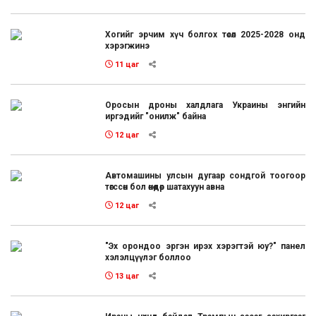
Хогийг эрчим хүч болгох төсөл 2025-2028 онд
хэрэгжинэ
11 цаг
Оросын дроны халдлага Украины энгийн
иргэдийг "онилж" байна
12 цаг
Автомашины улсын дугаар сондгой тоогоор
төгссөн бол өнөөдөр шатахуун авна
12 цаг
"Эх орондоо эргэн ирэх хэрэгтэй юу?" панел
хэлэлцүүлэг боллоо
13 цаг