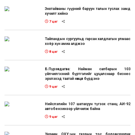
Энхтайваны гүүрний баруун талын туслах замд
хучилт хийнэ
7 цаг
Тайландын сургуульд гарсан халдлагын улмаас
хоёр хүн амиа алджээ
8 цаг
Б.Пүрэвдагва: Найман салбарын 103
үйлчилгээний бүртгэлийг цуцалснаар бизнес
эрхлэхэд таатай нөхцөл бүрдэнэ
9 цаг
Нийслэлийн 107 шатахуун түгээх станц АИ-92
автобензинээр үйлчилж байна
9 цаг
Украин ОХУ-ын газрын тос боловсруулах