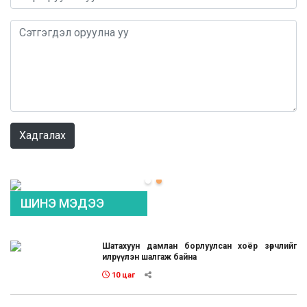
0 / 1000
Хадгалах
ШИНЭ МЭДЭЭ
Шатахуун дамлан борлуулсан хоёр зөрчлийг
илрүүлэн шалгаж байна
10 цаг