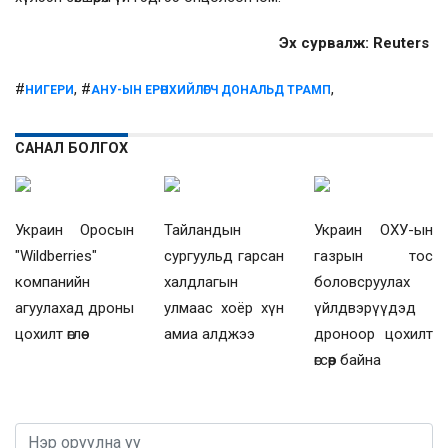
Эх сурвалж: Reuters
#
, #
,
НИГЕРИ
АНУ-ЫН ЕРӨНХИЙЛӨГЧ ДОНАЛЬД ТРАМП
САНАЛ БОЛГОХ
Украин Оросын
Тайландын
Украин ОХУ-ын
"Wildberries"
сургуульд гарсан
газрын тос
компанийн
халдлагын
боловсруулах
агуулахад дроны
улмаас хоёр хүн
үйлдвэрүүдэд
цохилт өглөө
амиа алджээ
дроноор цохилт
өгсөөр байна