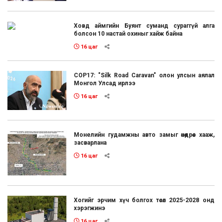
Ховд аймгийн Буянт суманд сураггүй алга
болсон 10 настай охиныг хайж байна
16 цаг
COP17: "Silk Road Caravan" олон улсын аялал
Монгол Улсад ирлээ
16 цаг
Монелийн гудамжны авто замыг өнөөдрөөс хааж,
засварлана
16 цаг
Хогийг эрчим хүч болгох төсөл 2025-2028 онд
хэрэгжинэ
16 цаг