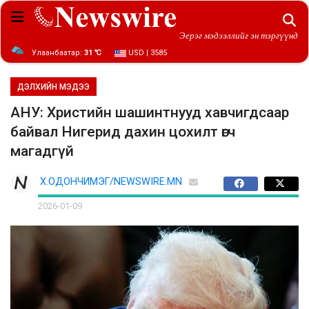
Эерэг мэдээллийг эн тэргүүнд
Улаанбаатар:
31 ℃
USD | 3585
ДЭЛХИЙН МЭДЭЭ
АНУ: Христийн шашинтнууд хавчигдсаар
байвал Нигерид дахин цохилт өгч
магадгүй
Х.ОДОНЧИМЭГ/NEWSWIRE.MN
2026-01-09