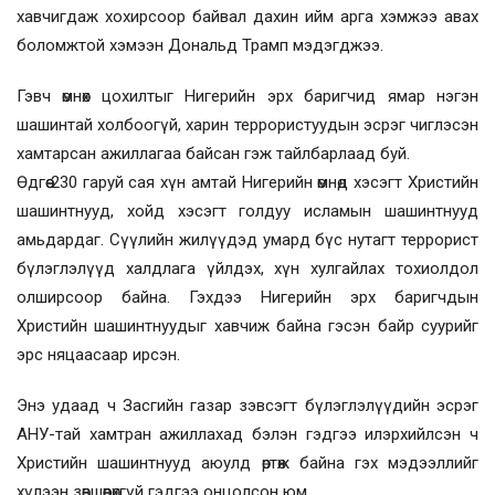
хавчигдаж хохирсоор байвал дахин ийм арга хэмжээ авах
боломжтой хэмээн Дональд Трамп мэдэгджээ.
Гэвч өмнөх цохилтыг Нигерийн эрх баригчид ямар нэгэн
шашинтай холбоогүй, харин террористуудын эсрэг чиглэсэн
хамтарсан ажиллагаа байсан гэж тайлбарлаад буй.
Өдгөө 230 гаруй сая хүн амтай Нигерийн өмнөд хэсэгт Христийн
шашинтнууд, хойд хэсэгт голдуу исламын шашинтнууд
амьдардаг. Сүүлийн жилүүдэд умард бүс нутагт террорист
бүлэглэлүүд халдлага үйлдэх, хүн хулгайлах тохиолдол
олширсоор байна. Гэхдээ Нигерийн эрх баригчдын
Христийн шашинтнуудыг хавчиж байна гэсэн байр суурийг
эрс няцаасаар ирсэн.
Энэ удаад ч Засгийн газар зэвсэгт бүлэглэлүүдийн эсрэг
АНУ-тай хамтран ажиллахад бэлэн гэдгээ илэрхийлсэн ч
Христийн шашинтнууд аюулд өртөж байна гэх мэдээллийг
хүлээн зөвшөөрөхгүй гэдгээ онцолсон юм.