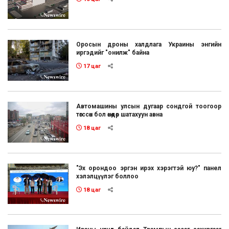
Оросын дроны халдлага Украины энгийн
иргэдийг "онилж" байна
17 цаг
Автомашины улсын дугаар сондгой тоогоор
төгссөн бол өнөөдөр шатахуун авна
18 цаг
"Эх орондоо эргэн ирэх хэрэгтэй юу?" панел
хэлэлцүүлэг боллоо
18 цаг