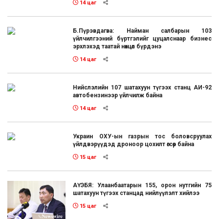
14 цаг
Б.Пүрэвдагва: Найман салбарын 103
үйлчилгээний бүртгэлийг цуцалснаар бизнес
эрхлэхэд таатай нөхцөл бүрдэнэ
14 цаг
Нийслэлийн 107 шатахуун түгээх станц АИ-92
автобензинээр үйлчилж байна
14 цаг
Украин ОХУ-ын газрын тос боловсруулах
үйлдвэрүүдэд дроноор цохилт өгсөөр байна
15 цаг
АҮЭБЯ: Улаанбаатарын 155, орон нутгийн 75
шатахуун түгээх станцад нийлүүлэлт хийлээ
15 цаг