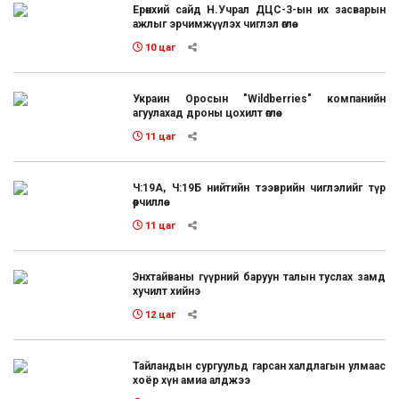
Ерөнхий сайд Н.Учрал ДЦС-3-ын их засварын
ажлыг эрчимжүүлэх чиглэл өглөө
10 цаг
Украин Оросын "Wildberries" компанийн
агуулахад дроны цохилт өглөө
11 цаг
Ч:19А, Ч:19Б нийтийн тээврийн чиглэлийг түр
өөрчиллөө
11 цаг
Энхтайваны гүүрний баруун талын туслах замд
хучилт хийнэ
12 цаг
Тайландын сургуульд гарсан халдлагын улмаас
хоёр хүн амиа алджээ