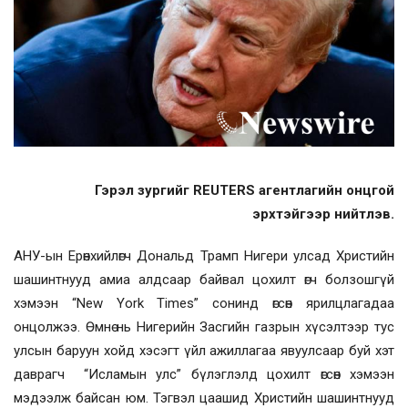
Гэрэл зургийг REUTERS агентлагийн онцгой
эрхтэйгээр нийтлэв.
АНУ-ын Ерөнхийлөгч Дональд Трамп Нигери улсад Христийн
шашинтнууд амиа алдсаар байвал цохилт өгч болзошгүй
хэмээн “New York Times” сонинд өгсөн ярилцлагадаа
онцолжээ. Өмнө нь Нигерийн Засгийн газрын хүсэлтээр тус
улсын баруун хойд хэсэгт үйл ажиллагаа явуулсаар буй хэт
даврагч “Исламын улс” бүлэглэлд цохилт өгсөн хэмээн
мэдээлж байсан юм. Тэгвэл цаашид Христийн шашинтнууд