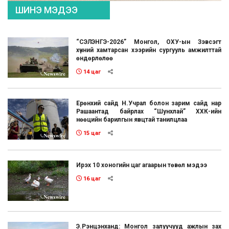
ШИНЭ МЭДЭЭ
“СЭЛЭНГЭ-2026” Монгол, ОХУ-ын Зэвсэгт
хүчний хамтарсан хээрийн сургууль амжилттай
өндөрлөлөө
14 цаг
Ерөнхий сайд Н.Учрал болон зарим сайд нар
Рашаантад байрлах “Шунхлай” ХХК-ийн
нөөцийн барилгын явцтай танилцлаа
15 цаг
Ирэх 10 хоногийн цаг агаарын төвөл мэдээ
16 цаг
Э.Рэнцэнханд: Монгол залуучууд ажлын зах