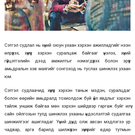
Сэтгэл судлал нь хүний оюун ухаан хэрхэн ажилладгийг нээн
илрүүлэх, хүмүүс хэрхэн суралцаж байгааг үнэлэх, хүний
гүйцэтгэлийн дээд амжилтыг нэмэгдүүлэх болон эрүүл
амьдралын хэв маягийг сонгоход нь туслах шинжлэх ухаан
юм.
Сэтгэл судлаачид хүмүүс хэрхэн таньж мэдэн, суралцдаг
болон өөрийн амьдралд тохиолдож буй үйл явдлыг хэрхэн
тайлж уншиж байгаа мөн хэрхэн шийдвэр гаргаж буйг илүү
сайн ойлгохын тулд шинжлэх ухааны үндэслэлтэй судалгаа
шинжилгээг ашигладаг. Үүний дүнд олж авсан мэдлэгээ ур
чадвар, арга барилд шилжүүлэн хүмүүсийг өдөр тутмын