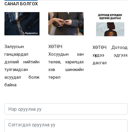
САНАЛ БОЛГОХ
Залуусын
ХӨТӨЧ:
ХӨТӨЧ: Дотоод
ганцаардал
Хосуудын зан
хүүхдээ эдгээх
дэлхий нийтийн
төлөв, харилцах
дасгал
тулгамдсан
хэв шинжийн
асуудал болж
төрөл
байна