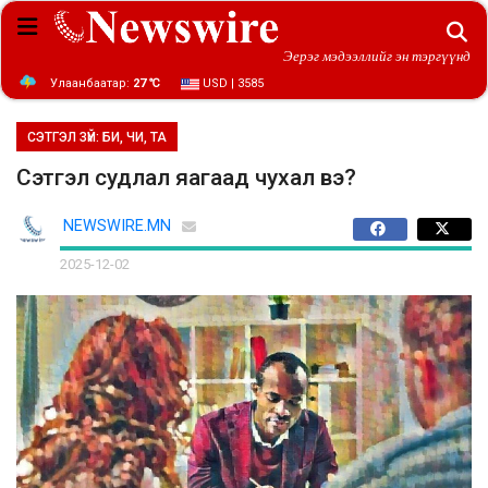
Эерэг мэдээллийг эн тэргүүнд
Улаанбаатар:
27 ℃
USD | 3585
СЭТГЭЛ ЗҮЙ: БИ, ЧИ, ТА
Сэтгэл судлал яагаад чухал вэ?
NEWSWIRE.MN
2025-12-02