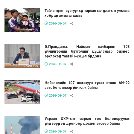
Тайландын сургуульд гарсан халдлагын улмаас
хоёр хүн амиа алджээ
2026-08-07
Б.Пүрэвдагва: Найман салбарын 103
үйлчилгээний бүртгэлийг цуцалснаар бизнес
эрхлэхэд таатай нөхцөл бүрдэнэ
2026-08-07
Нийслэлийн 107 шатахуун түгээх станц АИ-92
автобензинээр үйлчилж байна
2026-08-07
Украин ОХУ-ын газрын тос боловсруулах
үйлдвэрүүдэд дроноор цохилт өгсөөр байна
2026-08-07