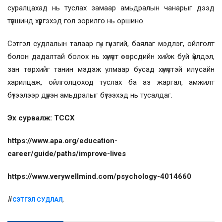
суралцахад нь туслах замаар амьдралын чанарыг дээд
түвшинд хүргэхэд гол зорилго нь оршино.
Сэтгэл судлалын талаар гүн гүнзгий, баялаг мэдлэг, ойлголт
болон дадалтай болох нь хүмүүст өөрсдийн хийж буй үйлдэл,
зан төрхийг танин мэдэж улмаар бусад хүмүүстэй илүү сайн
харилцаж, ойлголцоход туслах ба аз жаргал, амжилт
бүтээлээр дүүрэн амьдралыг бүтээхэд нь тусалдаг.
Эх сурвалж: ТССХ
https://www.apa.org/education-
career/guide/paths/improve-lives
https://www.verywellmind.com/psychology-4014660
#
,
СЭТГЭЛ СУДЛАЛ