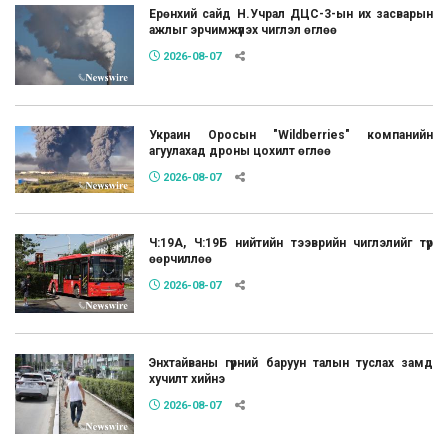
Ерөнхий сайд Н.Учрал ДЦС-3-ын их засварын
ажлыг эрчимжүүлэх чиглэл өглөө
2026-08-07
Украин Оросын "Wildberries" компанийн
агуулахад дроны цохилт өглөө
2026-08-07
Ч:19А, Ч:19Б нийтийн тээврийн чиглэлийг түр
өөрчиллөө
2026-08-07
Энхтайваны гүүрний баруун талын туслах замд
хучилт хийнэ
2026-08-07