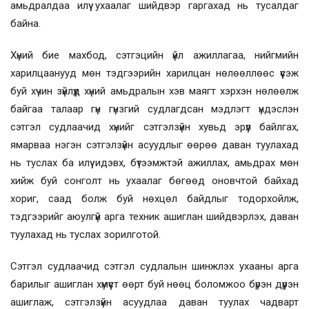
амьдралдаа илүү ухаалаг шийдвэр гаргахад нь тусалдаг
байна.
Хүний бие махбод, сэтгэцийн үйл ажиллагаа, нийгмийн
харилцаанууд мөн тэдгээрийн харилцан нөлөөллөөс үүсэж
буй хүчин зүйлүүд хүний амьдралын хэв маягт хэрхэн нөлөөлж
байгаа талаар гүн гүнзгий судлагдсан мэдлэгт үндэслэн
сэтгэл судлаачид хүнийг сэтгэлзүйн хувьд эрүүл байлгах,
ямарваа нэгэн сэтгэлзүйн асуудлыг өөрөө даван туулахад
нь туслах ба илүү идэвх, бүтээмжтэй ажиллах, амьдрах мөн
хийж буй сонголт нь ухаалаг бөгөөд оновчтой байхад
хориг, саад болж буй нөхцөл байдлыг тодорхойлж,
тэдгээрийг аюулгүй арга техник ашиглан шийдвэрлэх, даван
туулахад нь туслах зорилготой.
Сэтгэл судлаачид сэтгэл судлалын шинжлэх ухааны арга
барилыг ашиглан хүмүүст өөрт буй нөөц боломжоо бүрэн дүүрэн
ашиглаж, сэтгэлзүйн асуудлаа даван туулах чадварт