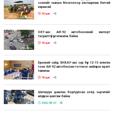
зээлийг зөвхөн Монголоор хязгаарлаж битгий
хараасай
16 цаг
ОХУ-аас АИ-92 автобензиний импорт
тасралтгүй үргэлжилж байна
16 цаг
Ерөнхий сайд БНХАУ-аас сар бүр 12-15 мянган
тонн АИ-92 автобензин тогтмол нийлүүлэх хүсэлт
тавилаа
16 цаг
Шатахуун дамлан борлуулсан хоёр зөрчлийг
илрүүлэн шалгаж байна
2026-08-07