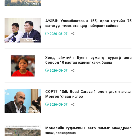
АҮЭБЯ: Улаанбаатарын 155, орон нутгийн 75
шатахуун түгээх станцад нийлүүлэлт хийлээ
2026-08-07
Ховд аймгийн Буянт суманд сураггүй алга
болсон 10 настай охиныг хайж байна
2026-08-07
COP17: "Silk Road Caravan" олон улсын аялал
Монгол Улсад ирлээ
2026-08-07
Монелийн гудамжны авто замыг өнөөдрөөс
хааж, засварлана