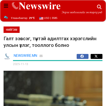
Эерэг мэдээллийг эн тэргүүнд
Улаанбаатар:
29 ℃
USD | 3585
НИЙГЭМ
Галт зэвсэг, түүнтэй адилтгах хэрэгслийн
улсын үзлэг, тооллого болно
NEWSWIRE.MN
2025-11-13