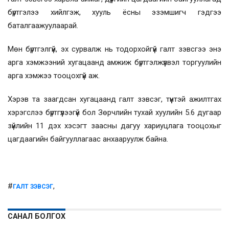
бүртгэлээ хийлгэж, хууль ёсны эзэмшигч гэдгээ
баталгаажуулаарай.
Мөн бүртгэлгүй, эх сурвалж нь тодорхойгүй галт зэвсгээ энэ
арга хэмжээний хугацаанд амжиж бүртгэлжүүлвэл торгуулийн
арга хэмжээ тооцохгүй аж.
Хэрэв та заагдсан хугацаанд галт зэвсэг, түүнтэй ажилтгах
хэрэгслээ бүртгүүлээгүй бол Зөрчлийн тухай хуулийн 5.6 дугаар
зүйлийн 11 дэх хэсэгт заасны дагуу хариуцлага тооцохыг
цагдаагийн байгууллагаас анхааруулж байна.
#
,
ГАЛТ ЗЭВСЭГ
САНАЛ БОЛГОХ