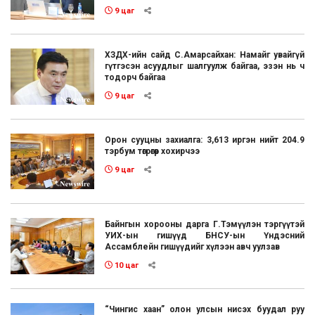
9 цаг
ХЗДХ-ийн сайд С.Амарсайхан: Намайг увайгүй
гүтгэсэн асуудлыг шалгуулж байгаа, эзэн нь ч
тодорч байгаа
9 цаг
Орон сууцны захиалга: 3,613 иргэн нийт 204.9
тэрбум төгрөгөөр хохирчээ
9 цаг
Байнгын хорооны дарга Г.Тэмүүлэн тэргүүтэй
УИХ-ын гишүүд БНСУ-ын Үндэсний
Ассамблейн гишүүдийг хүлээн авч уулзав
10 цаг
“Чингис хаан” олон улсын нисэх буудал руу