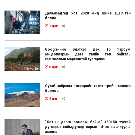
Даланзадгад хот 2028 онд шинэ ДЦС-тай
болно
7 цаг
Google-ийн Энэтхэг дэх 15 тэрбум
ам.долларын дата төвийн төсөл байгаль
хамгааллын маргаантай тулгарлаа
8 цаг
Сутай хайрхны тэнгэрийг тахих төрийн тахилга
боллоо
9 цаг
“Хотын дарга сонсож байна” 150150 тусгай
дугаарыг наймдугаар сарын 14-нөөс ажиллуулж
эхэлнэ