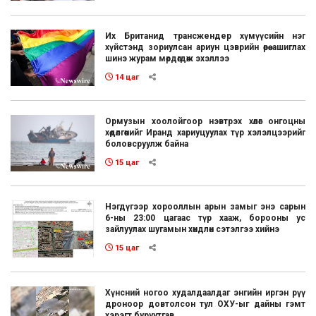
Их Британид трансжендер хүмүүсийн нэг
хүйстэнд зориулсан ариун цэврийн өрөө ашиглах
шинэ журам мөрдөгдөж эхэллээ
14 цаг
Ормузын хоолойгоор нэвтрэх хөлөг онгоцны
хөдөлгөөнийг Иранд хариуцуулах түр хэлэлцээрийг
боловсруулж байна
15 цаг
Нэгдүгээр хорооллын арын замыг энэ сарын
6-ны 23:00 цагаас түр хааж, борооны ус
зайлуулах шугамын хөндлөн сэтэлгээ хийнэ
15 цаг
Хүнсний ногоо худалдаалдаг энгийн иргэн рүү
дроноор довтолсон тул ОХУ-ыг дайны гэмт
хэрэгт буруутгав