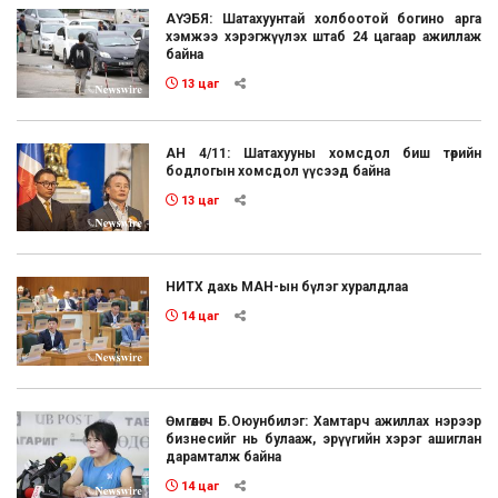
АҮЭБЯ: Шатахуунтай холбоотой богино арга
хэмжээ хэрэгжүүлэх штаб 24 цагаар ажиллаж
байна
13 цаг
АН 4/11: Шатахууны хомсдол биш төрийн
бодлогын хомсдол үүсээд байна
13 цаг
НИТХ дахь МАН-ын бүлэг хуралдлаа
14 цаг
Өмгөөлөгч Б.Оюунбилэг: Хамтарч ажиллах нэрээр
бизнесийг нь булааж, эрүүгийн хэрэг ашиглан
дарамталж байна
14 цаг