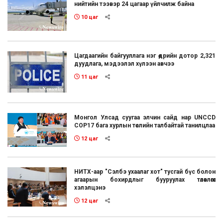
нийтийн тээвэр 24 цагаар үйлчилж байна
10 цаг
Цагдаагийн байгууллага нэг өдрийн дотор 2,321
дуудлага, мэдээлэл хүлээн авчээ
11 цаг
Монгол Улсад суугаа элчин сайд нар UNCCD
COP17 бага хурлын төслийн талбайтай танилцлаа
12 цаг
НИТХ-аар "Сэлбэ ухаалаг хот" тусгай бүс болон
агаарын бохирдлыг бууруулах төлөвлөгөөг
хэлэлцэнэ
12 цаг