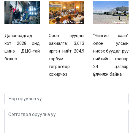
Даланзадгад
Орон сууцны
“Чингис хаан”
хот 2028 онд
захиалга: 3,613
олон улсын
шинэ ДЦС-тай
иргэн нийт 204.9
нисэх буудал руу
болно
тэрбум
нийтийн тээвэр
төгрөгөөр
24 цагаар
хохирчээ
үйлчилж байна