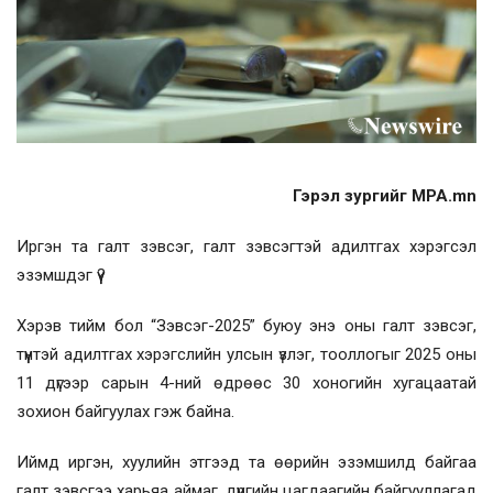
Гэрэл зургийг MPA.mn
Иргэн та галт зэвсэг, галт зэвсэгтэй адилтгах хэрэгсэл
эзэмшдэг үү?
Хэрэв тийм бол “Зэвсэг-2025” буюу энэ оны галт зэвсэг,
түүнтэй адилтгах хэрэгслийн улсын үзлэг, тооллогыг 2025 оны
11 дүгээр сарын 4-ний өдрөөс 30 хоногийн хугацаатай
зохион байгуулах гэж байна.
Иймд иргэн, хуулийн этгээд та өөрийн эзэмшилд байгаа
галт зэвсгээ харьяа аймаг, дүүргийн цагдаагийн байгууллагад