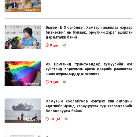
Өмгөөлөгч Б.Оюунбилэг: Хамтарч ажиллах нэрээр
бизнесийг нь булааж, эрүүгийн хэрэг ашиглан
дарамталж байна
9 цаг
Их Британид трансжендер хүмүүсийн нэг
хүйстэнд зориулсан ариун цэврийн өрөө ашиглах
шинэ журам мөрдөгдөж эхэллээ
9 цаг
Ормузын хоолойгоор нэвтрэх хөлөг онгоцны
хөдөлгөөнийг Иранд хариуцуулах түр хэлэлцээрийг
боловсруулж байна
10 цаг