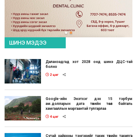
ШИНЭ МЭДЭЭ
Даланзадгад хот 2028 онд шинэ ДЦС-тай
болно
2 цаг
Google-ийн Энэтхэг дэх 15 тэрбум
ам.долларын дата төвийн төсөл байгаль
хамгааллын маргаантай тулгарлаа
4 цаг
Сутай хайрхны тэнгэрийг тахих төрийн тахилга