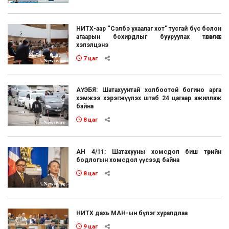
НИТХ-аар "Сэлбэ ухаалаг хот" тусгай бүс болон
агаарын бохирдлыг бууруулах төлөвлөгөөг
хэлэлцэнэ
7 цаг
АҮЭБЯ: Шатахуунтай холбоотой богино арга
хэмжээ хэрэгжүүлэх штаб 24 цагаар ажиллаж
байна
8 цаг
АН 4/11: Шатахууны хомсдол биш төрийн
бодлогын хомсдол үүсээд байна
8 цаг
НИТХ дахь МАН-ын бүлэг хуралдлаа
9 цаг