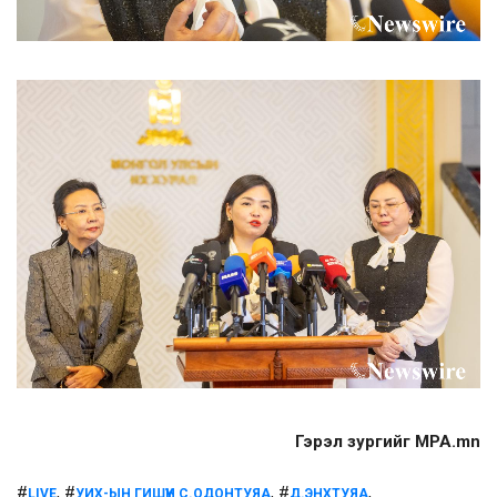
Гэрэл зургийг MPA.mn
#
, #
, #
,
LIVE
УИХ-ЫН ГИШҮҮН С.ОДОНТУЯА
Д.ЭНХТУЯА