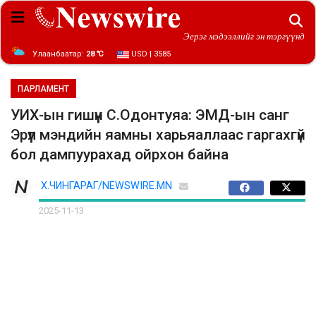
Эерэг мэдээллийг эн тэргүүнд
Улаанбаатар:
28 ℃
USD | 3585
ПАРЛАМЕНТ
УИХ-ын гишүүн С.Одонтуяа: ЭМД-ын санг
Эрүүл мэндийн яамны харьяаллаас гаргахгүй
бол дампуурахад ойрхон байна
Х.ЧИНГАРАГ/NEWSWIRE.MN
2025-11-13