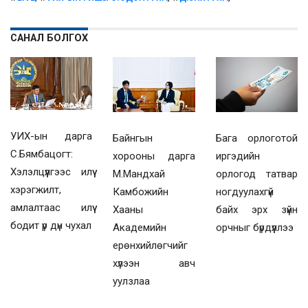
САНАЛ БОЛГОХ
УИХ-ын дарга
Байнгын
Бага орлоготой
С.Бямбацогт:
хорооны дарга
иргэдийн
Хэлэлцүүлгээс илүү
М.Мандхай
орлогод татвар
хэрэгжилт,
Камбожийн
ногдуулахгүй
амлалтаас илүү
Хааны
байх эрх зүйн
бодит үр дүн чухал
Академийн
орчныг бүрдүүллээ
ерөнхийлөгчийг
хүлээн авч
уулзлаа