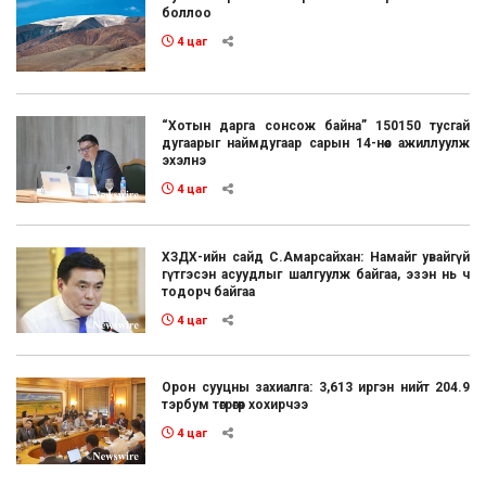
боллоо
4 цаг
“Хотын дарга сонсож байна” 150150 тусгай
дугаарыг наймдугаар сарын 14-нөөс ажиллуулж
эхэлнэ
4 цаг
ХЗДХ-ийн сайд С.Амарсайхан: Намайг увайгүй
гүтгэсэн асуудлыг шалгуулж байгаа, эзэн нь ч
тодорч байгаа
4 цаг
Орон сууцны захиалга: 3,613 иргэн нийт 204.9
тэрбум төгрөгөөр хохирчээ
4 цаг