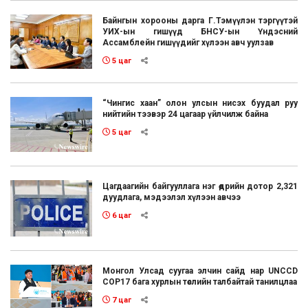
Байнгын хорооны дарга Г.Тэмүүлэн тэргүүтэй
УИХ-ын гишүүд БНСУ-ын Үндэсний
Ассамблейн гишүүдийг хүлээн авч уулзав
5 цаг
“Чингис хаан” олон улсын нисэх буудал руу
нийтийн тээвэр 24 цагаар үйлчилж байна
5 цаг
Цагдаагийн байгууллага нэг өдрийн дотор 2,321
дуудлага, мэдээлэл хүлээн авчээ
6 цаг
Монгол Улсад суугаа элчин сайд нар UNCCD
COP17 бага хурлын төслийн талбайтай танилцлаа
7 цаг