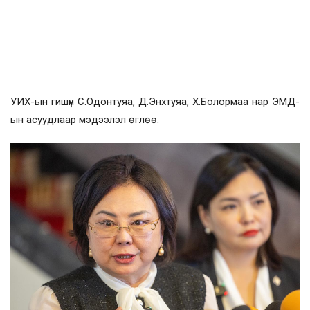
УИХ-ын гишүүн С.Одонтуяа, Д.Энхтуяа, Х.Болормаа нар ЭМД-
ын асуудлаар мэдээлэл өглөө.