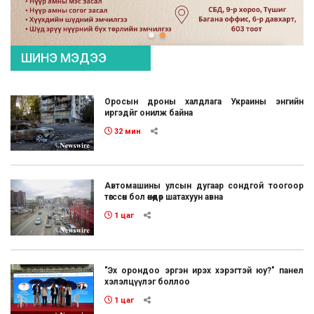
ШИНЭ МЭДЭЭ
Оросын дроны халдлага Украины энгийн
иргэдйг онилж байна
32 мин
Автомашины улсын дугаар сондгой тоогоор
төгссөн бол өнөөдөр шатахуун авна
1 цаг
"Эх орондоо эргэн ирэх хэрэгтэй юу?" панел
хэлэлцүүлэг боллоо
1 цаг