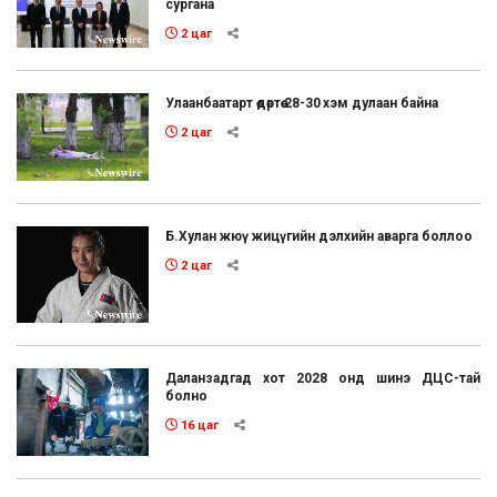
сургана
2 цаг
Улаанбаатарт өдөртөө 28-30 хэм дулаан байна
2 цаг
Б.Хулан жюү жицүгийн дэлхийн аварга боллоо
2 цаг
Даланзадгад хот 2028 онд шинэ ДЦС-тай
болно
16 цаг