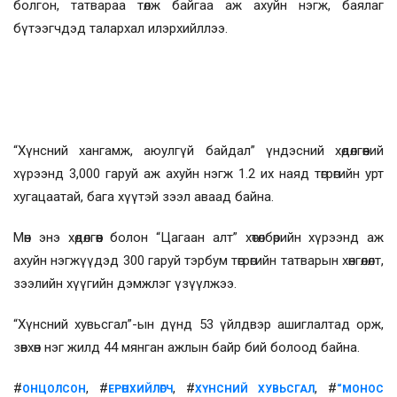
болгон, татвараа төлж байгаа аж ахуйн нэгж, баялаг
бүтээгчдэд талархал илэрхийллээ.
“Хүнсний хангамж, аюулгүй байдал” үндэсний хөдөлгөөний
хүрээнд 3,000 гаруй аж ахуйн нэгж 1.2 их наяд төгрөгийн урт
хугацаатай, бага хүүтэй зээл аваад байна.
Мөн энэ хөдөлгөөн болон “Цагаан алт” хөтөлбөрийн хүрээнд аж
ахуйн нэгжүүдэд 300 гаруй тэрбум төгрөгийн татварын хөнгөлөлт,
зээлийн хүүгийн дэмжлэг үзүүлжээ.
“Хүнсний хувьсгал”-ын дүнд 53 үйлдвэр ашиглалтад орж,
зөвхөн нэг жилд 44 мянган ажлын байр бий болоод байна.
#
, #
, #
, #
ОНЦОЛСОН
ЕРӨНХИЙЛӨГЧ
ХҮНСНИЙ ХУВЬСГАЛ
“МОНОС