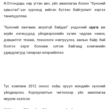
А.Отгондарь нар угтан авч, үйл ажиллагаа болон “Хүнсний
хувьсгал”-ын хүрээнд хийсэн бүтээн байгуулалт зэргээ
танилцууллаа.
“Хүнсний хангамж, аюулгүй байдал” үндэсний хөдөлгөөн аж
ахуйн нэгжүүдэд үйлдвэрлэлийн хүчин чадлаа нэмэх,
дэвшилтэт техник, технологи нэвтрүүлэх, ажлын байр бий
болгох зэрэг боломж олгож байгаад компанийн
удирдлагууд талархал илэрхийллээ.
Тус компани 2012 оноос хойш эрүүл мэндийн хүнсний
үйлдвэрлэл, борлуулалтын чиглэлээр үйл ажиллагаа
явуулж эхэлсэн.