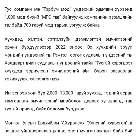
Тус компани мөн “Тэрбум мод” үндэсний хөдөлгөөний хүрээнд
1,000 мод бүхий “MFC төгөл” байгуулж, компанийн эзэмшлийн
талбайд 700 гаруй мод тарьж, ургуулж байна.
Хүүхдэд ээлтэй, сэтгэлзүйн дэмжлэгтэй эмчилгээний
орчин бүрдүүлэхээр 2022 оноос Эх хүүхдийн эрүүл
мэндийн үндэсний төв, Гэмтэл, согог судлалын үндэсний төв,
Халдварт өвчин судлалын үндэсний төвийн “Тусгай хэрэгцээт
хүүхдэд зориулсан эмчилгээний өрөө”-г бүрэн засварлан
тохижуулж, хүлээлгэн өгсөн.
Ингэснээр жил бүр 2,000–13,000 гаруй хүүхэд, тэдний асран
хамгаалагч эмчилгээний өмнө болон дараах хугацаанд тав
тухтай орчинд байх боломж бүрджээ.
Монгол Улсын Ерөнхийлөгч У.Хүрэлсүх “Хүнсний хувьсгал”-д
нэгдэн үйлдвэрлэлээ өргөтгөж, олон мянган ажлын байр бий