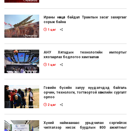
Ираны нөхцөл байдал Трампын засаг захиргааг
сорьж байна
1 цаг
АНУ Хятадын технологийн импортыг
хязгаарлах бодлогоо хамгаалав
1 цаг
Говийн бүсийн залуу нүүдэлчдэд байгаль
орчин, технологи, тогтвортой хөгжлийн сургалт
орлоо
2 цаг
Хүний наймаанаас урьдчилан сэргийлэх
чиглэлээр нисэх буудлын 800 ажилтныг