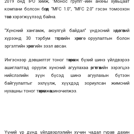
2019 онд IPO хийж, “Монос групп”-ийн анхны хувьцаат
компани болсон бөгөөд “MFC 1.0”, “MFC 2.0” гэсэн томоохон
төсөл хэрэгжүүлээд байна.
“Хүнсний хангамж, аюулгүй байдал” үндэсний хөдөлгөөний
хүрээнд 30 тэрбум төгрөгийн хөрөнгө оруулалтын болон
эргэлтийн хөрөнгийн зээл авсан.
Ингэснээр дэвшилтэт тоног төхөөрөмж бүхий шинэ үйлдвэрээ
ашиглалтад оруулж хүнсний агуулахаа өргөтгөхийн зэрэгцээ
нийслэлийн зүүн бүсэд шинэ агуулахын бүтээн
байгуулалтыг эхлүүлж, хүүхдэд зориулсан жимсний
нухашны тоног төхөөрөмжөө шинэчилжээ.
Үүний үр дүнд үйлдвэрлэлийн хүчин чадал гурав дахин