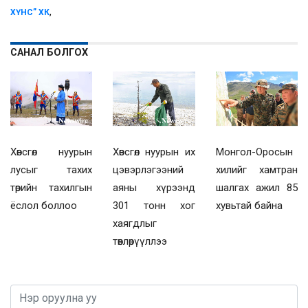
,
ХҮНС” ХК
САНАЛ БОЛГОХ
Хөвсгөл нуурын
Хөвсгөл нуурын их
Монгол-Оросын
лусыг тахих
цэвэрлэгээний
хилийг хамтран
төрийн тахилгын
аяны хүрээнд
шалгах ажил 85
ёслол боллоо
301 тонн хог
хувьтай байна
хаягдлыг
төвлөрүүллээ