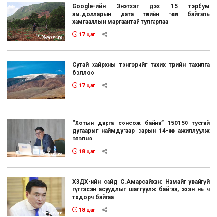
Google-ийн Энэтхэг дэх 15 тэрбум
ам.долларын дата төвийн төсөл байгаль
хамгааллын маргаантай тулгарлаа
17 цаг
Сутай хайрхны тэнгэрийг тахих төрийн тахилга
боллоо
17 цаг
“Хотын дарга сонсож байна” 150150 тусгай
дугаарыг наймдугаар сарын 14-нөөс ажиллуулж
эхэлнэ
18 цаг
ХЗДХ-ийн сайд С.Амарсайхан: Намайг увайгүй
гүтгэсэн асуудлыг шалгуулж байгаа, эзэн нь ч
тодорч байгаа
18 цаг