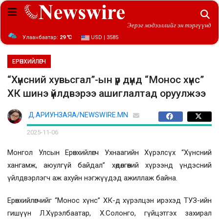
Эерэг мэдээллийг эн тэргүүнд
Улаанбаатар:
29 ℃
USD | 3585
ЕРӨНХИЙЛӨГЧ
“Хүнсний хувьсгал”-ын үр дүнд “Монос хүнс”
ХК шинэ үйлдвэрээ ашиглалтад оруулжээ
Д.АРИУНЗАЯА/NEWSWIRE.MN
2025-11-06
Монгол Улсын Ерөнхийлөгч Ухнаагийн Хүрэлсүх “Хүнсний
хангамж, аюулгүй байдал” хөдөлгөөний хүрээнд үндэсний
үйлдвэрлэгч аж ахуйн нэгжүүдэд ажиллаж байна.
Ерөнхийлөгчийг “Монос хүнс” ХК-д хүрэлцэн ирэхэд ТУЗ-ийн
гишүүн Л.Хүрэлбаатар, Х.Солонго, гүйцэтгэх захирал