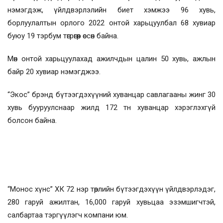
нэмэгдэж, үйлдвэрлэлийн биет хэмжээ 96 хувь,
борлуулалтын орлого 2022 онтой харьцуулбал 68 хувиар
буюу 19 тэрбум төгрөгөөр өссөн байна.
Мөн онтой харьцуулахад ажилчдын цалин 50 хувь, ажлын
байр 20 хувиар нэмэгджээ.
“Экос” брэнд бүтээгдэхүүний хуванцар савлагааны жинг 30
хувь бууруулснаар жилд 172 тн хуванцар хэрэглэхгүй
болсон байна.
“Монос хүнс” ХК 72 нэр төрлийн бүтээгдэхүүн үйлдвэрлэдэг,
280 гаруй ажилтан, 16,000 гаруй хувьцаа эзэмшигчтэй,
салбартаа тэргүүлэгч компани юм.