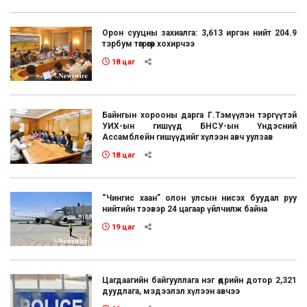
Орон сууцны захиалга: 3,613 иргэн нийт 204.9
тэрбум төгрөгөөр хохирчээ
18 цаг
Байнгын хорооны дарга Г.Тэмүүлэн тэргүүтэй
УИХ-ын гишүүд БНСУ-ын Үндэсний
Ассамблейн гишүүдийг хүлээн авч уулзав
18 цаг
“Чингис хаан” олон улсын нисэх буудал руу
нийтийн тээвэр 24 цагаар үйлчилж байна
19 цаг
Цагдаагийн байгууллага нэг өдрийн дотор 2,321
дуудлага, мэдээлэл хүлээн авчээ