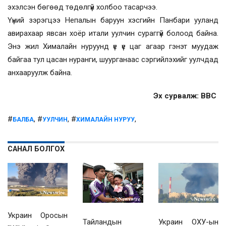
эхэлсэн бөгөөд төдөлгүй холбоо тасарчээ.
Үүний зэрэгцээ Непалын баруун хэсгийн Панбари ууланд
авирахаар явсан хоёр итали уулчин сураггүй болоод байна.
Энэ жил Хималайн нуруунд үе үе цаг агаар гэнэт муудаж
байгаа тул цасан нуранги, шуурганаас сэргийлэхийг уулчдад
анхааруулж байна.
Эх сурвалж: BBC
#
, #
, #
,
БАЛБА
УУЛЧИН
ХИМАЛАЙН НУРУУ
САНАЛ БОЛГОХ
Украин Оросын
Украин ОХУ-ын
Тайландын