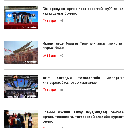
"Эх орондоо эргэн ирэх хэрэгтэй юу?" панел
хэлэлцүүлэг боллоо
18 цаг
Ираны нөхцөл байдал Трампын засаг захиргааг
сорьж байна
18 цаг
АНУ Хятадын технологийн импортыг
хязгаарлах бодлогоо хамгаалав
19 цаг
Говийн бүсийн залуу нүүдэлчдэд байгаль
орчин, технологи, тогтвортой хөгжлийн сургалт
орлоо