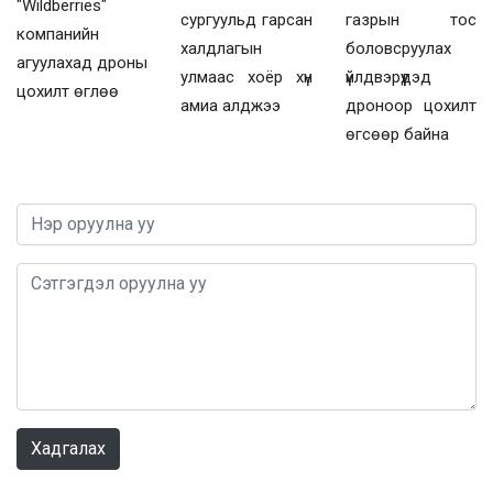
"Wildberries"
газрын тос
сургуульд гарсан
компанийн
боловсруулах
халдлагын
агуулахад дроны
үйлдвэрүүдэд
улмаас хоёр хүн
цохилт өглөө
дроноор цохилт
амиа алджээ
өгсөөр байна
0 / 1000
Хадгалах