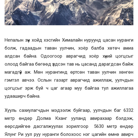
Непалын зүүн хойд хэсгийн Хималайн нуруунд цасан нуранги
болж, гадаадын таван уулчин, хоёр балба хөтөч амиа
алдсан байна. Одоогоор аврагчид хоёр хүний цогцсыг
олоод байгаа бөгөөд үлдсэн тав нь цасанд дарагдсан байж
магадгүй аж. Мөн нурангинд өртсөн таван уулчин хөнгөн
гэмтэл авчээ. Ослын газарт аврагчид ажиллаж, уулчдын
цогцсыг эрж буй ч цаг агаар муу байгаа тул ажиллагаа
удааширч байна.
Хууль сахиулагчдын мэдээлж буйгаар, уулчдын баг 6332
метр өндөр Долма Кханг ууланд авирахаар бэлдэж,
өөрсдийгөө дасгалжуулах зорилгоор 5630 метр өндөр
Ялунг Ри уул руу нуранги болохоос нэг цагийн өмнө авирч