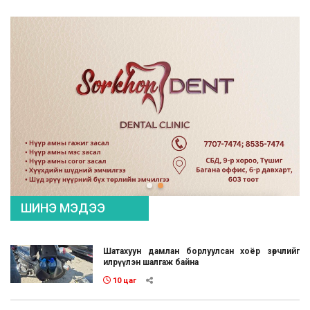
ШИНЭ МЭДЭЭ
Шатахуун дамлан борлуулсан хоёр зөрчлийг
илрүүлэн шалгаж байна
10 цаг