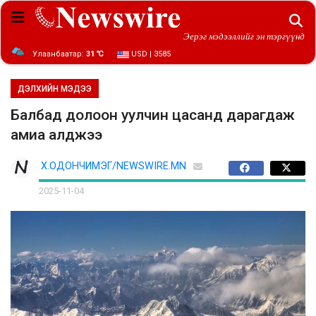
Эерэг мэдээллийг эн тэргүүнд
Улаанбаатар:
31 ℃
USD | 3585
ДЭЛХИЙН МЭДЭЭ
Балбад долоон уулчин цасанд дарагдаж
амиа алджээ
Х.ОДОНЧИМЭГ/NEWSWIRE.MN
2025-11-04