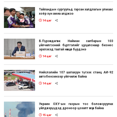
Тайландын сургуульд гарсан халдлагын улмаас
хоёр хүн амиа алджээ
14 цаг
Б.Пүрэвдагва: Найман салбарын 103
үйлчилгээний бүртгэлийг цуцалснаар бизнес
эрхлэхэд таатай нөхцөл бүрдэнэ
14 цаг
Нийслэлийн 107 шатахуун түгээх станц АИ-92
автобензинээр үйлчилж байна
14 цаг
Украин ОХУ-ын газрын тос боловсруулах
үйлдвэрүүдэд дроноор цохилт өгсөөр байна
15 цаг