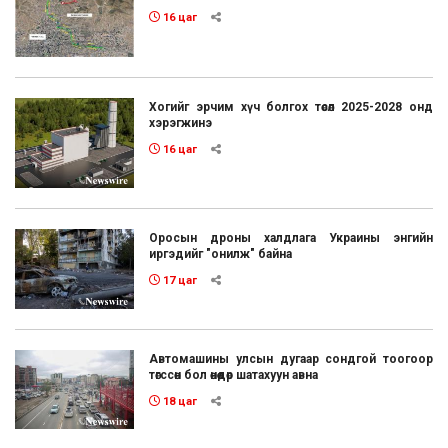
16 цаг
Хогийг эрчим хүч болгох төсөл 2025-2028 онд
хэрэгжинэ
16 цаг
Оросын дроны халдлага Украины энгийн
иргэдийг "онилж" байна
17 цаг
Автомашины улсын дугаар сондгой тоогоор
төгссөн бол өнөөдөр шатахуун авна
18 цаг