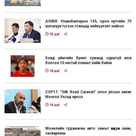
АҮЭБЯ: Улаанбаатарын 155, орон нутгийн 75
шатахуун түгээх станцад нийлүүлэлт хийлээ
15 цаг
Ховд аймгийн Буянт суманд сураггүй алга
болсон 10 настай охиныг хайж байна
16 цаг
COP17: "Silk Road Caravan" олон улсын аялал
Монгол Улсад ирлээ
16 цаг
Монелийн гудамжны авто замыг өнөөдрөөс хааж,
засварлана