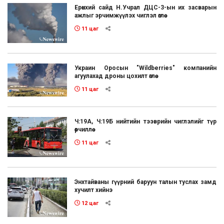
Ерөнхий сайд Н.Учрал ДЦС-3-ын их засварын
ажлыг эрчимжүүлэх чиглэл өглөө
11 цаг
Украин Оросын "Wildberries" компанийн
агуулахад дроны цохилт өглөө
11 цаг
Ч:19А, Ч:19Б нийтийн тээврийн чиглэлийг түр
өөрчиллөө
11 цаг
Энхтайваны гүүрний баруун талын туслах замд
хучилт хийнэ
12 цаг