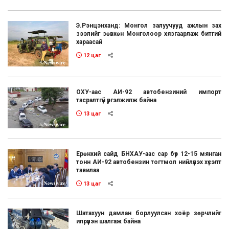
Э.Рэнцэнханд: Монгол залуучууд ажлын зах
зээлийг зөвхөн Монголоор хязгаарлаж битгий
хараасай
12 цаг
ОХУ-аас АИ-92 автобензиний импорт
тасралтгүй үргэлжилж байна
13 цаг
Ерөнхий сайд БНХАУ-аас сар бүр 12-15 мянган
тонн АИ-92 автобензин тогтмол нийлүүлэх хүсэлт
тавилаа
13 цаг
Шатахуун дамлан борлуулсан хоёр зөрчлийг
илрүүлэн шалгаж байна