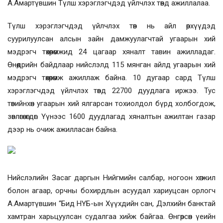
А.Амартүвшин Түлш хэрэглэгчдэд үйлчлэх төвд ажиллалаа.
Түлш хэрэглэгчдэд үйлчлэх төв нь айл өрхүүдэд
суурилуулсан алсын зайн дамжуулагчтай угаарын хий
мэдрэгч төхөөрөмжид 24 цагаар хяналт тавин ажилладаг.
Өнөөдрийн байдлаар нийслэлд 115 мянган айлд угаарын хий
мэдрэгч төхөөрөмж ажиллаж байна. 10 дугаар сард Түлш
хэрэглэгчдэд үйлчлэх төвд 22700 дуудлага иржээ. Тус
төвийнхөн угаарын хий ялгарсан тохиолдол бүрд холбогдож,
зөвлөгөө өгдөг. Үүнээс 1600 дуудлагад хяналтын ажилтан газар
дээр нь очиж ажилласан байна.
Нийслэлийн Засаг даргын Нийгмийн салбар, ногоон хөгжил
болон агаар, орчны бохирдлын асуудал хариуцсан орлогч
А.Амартүвшин “Бид НҮБ-ын Хүүхдийн сан, Дэлхийн банктай
хамтран харьцуулсан судалгаа хийж байгаа. Өнгөрсөн үеийн