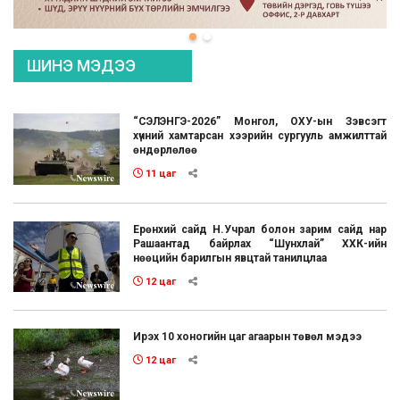
ШИНЭ МЭДЭЭ
“СЭЛЭНГЭ-2026” Монгол, ОХУ-ын Зэвсэгт
хүчний хамтарсан хээрийн сургууль амжилттай
өндөрлөлөө
11 цаг
Ерөнхий сайд Н.Учрал болон зарим сайд нар
Рашаантад байрлах “Шунхлай” ХХК-ийн
нөөцийн барилгын явцтай танилцлаа
12 цаг
Ирэх 10 хоногийн цаг агаарын төвөл мэдээ
12 цаг