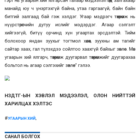
гэрт нь угаарын хий ялгарсан талаар мэдээлэл өгөөд залгахаар
манайд юу ч үнэртэхгүй байна, утаа гаргаагүй, байн байн
битгий залгаад бай гэж хэлдэг. Угаар мэдрэгч төхөөрөмж нь
нүүрстөрөгчийн дутуу ислийг мэдэрдэг. Агаар сэлгэлт
хийгээгүй, битүү орчинд хүн угаартах эрсдэлтэй. Тийм
болохоор яндан зуухыг тогтмол хөөлөх, зуухны ам тагийг
сайтар хаах, гал түлэхдээ сойлтоо хаахгүй байхыг зөвлөе. Мөн
угаарын хий ялгарч, төхөөрөмж дуугарвал төхөөрөмжийг дуугарахаа
больтол нь агаар сэлгэхийг зөвлөе” гэлээ.
НЗДТГ-ЫН ХЭВЛЭЛ МЭДЭЭЛЭЛ, ОЛОН НИЙТТЭЙ
ХАРИЛЦАХ ХЭЛТЭС
#
,
УГААРЫН ХИЙ
САНАЛ БОЛГОХ