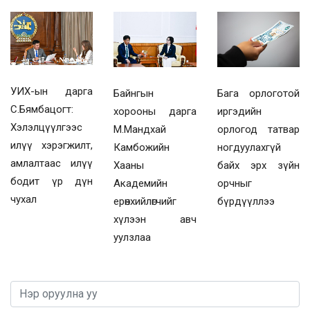
УИХ-ын дарга
Байнгын
Бага орлоготой
С.Бямбацогт:
хорооны дарга
иргэдийн
Хэлэлцүүлгээс
М.Мандхай
орлогод татвар
илүү хэрэгжилт,
Камбожийн
ногдуулахгүй
амлалтаас илүү
Хааны
байх эрх зүйн
бодит үр дүн
Академийн
орчныг
чухал
ерөнхийлөгчийг
бүрдүүллээ
хүлээн авч
уулзлаа