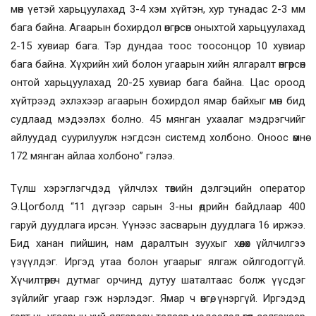
мөн үетэй харьцуулахад 3-4 хэм хүйтэн, хур тунадас 2-3 мм
бага байна. Агаарын бохирдол өнгөрсөн оныхтой харьцуулахад
2-15 хувиар бага. Тэр дундаа тоос тоосонцор 10 хувиар
бага байна. Хүхрийн хий болон угаарын хийн ялгаралт өнгөрсөн
онтой харьцуулахад 20-25 хувиар бага байна. Цас ороод
хүйтрээд эхлэхээр агаарын бохирдол ямар байхыг мөн бид
судлаад мэдээлэх болно. 45 мянган ухаалаг мэдрэгчийг
айлуудад суурилуулж нэгдсэн системд холбоно. Оноос өмнө
172 мянган айлаа холбоно” гэлээ.
Түлш хэрэглэгчдэд үйлчлэх төвийн дэлгэцийн оператор
Э.Цогболд “11 дүгээр сарын 3-ны өдрийн байдлаар 400
гаруй дуудлага ирсэн. Үүнээс засварын дуудлага 16 иржээ.
Бид ханан пийшин, нам даралтын зуухыг хөөлөх үйлчилгээ
үзүүлдэг. Иргэд утаа болон угаарыг ялгаж ойлгодоггүй.
Хүчилтөрөгч дутмаг орчинд дутуу шаталтаас болж үүсдэг
зүйлийг угаар гэж нэрлэдэг. Ямар ч өнгө, үнэргүй. Иргэдэд