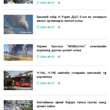
2026-08-07
Ерөнхий сайд Н.Учрал ДЦС-3-ын их засварын
ажлыг эрчимжүүлэх чиглэл өглөө
2026-08-07
Украин Оросын "Wildberries" компанийн
агуулахад дроны цохилт өглөө
2026-08-07
Ч:19А, Ч:19Б нийтийн тээврийн чиглэлийг түр
өөрчиллөө
2026-08-07
Энхтайваны гүүрний баруун талын туслах замд
хучилт хийнэ