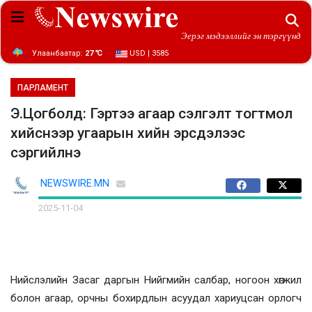
Эерэг мэдээллийг эн тэргүүнд
Улаанбаатар:
27 ℃
USD | 3585
ПАРЛАМЕНТ
Э.Цогболд: Гэртээ агаар сэлгэлт тогтмол
хийснээр угаарын хийн эрсдэлээс
сэргийлнэ
NEWSWIRE.MN
2025-11-04
Нийслэлийн Засаг даргын Нийгмийн салбар, ногоон хөгжил
болон агаар, орчны бохирдлын асуудал хариуцсан орлогч