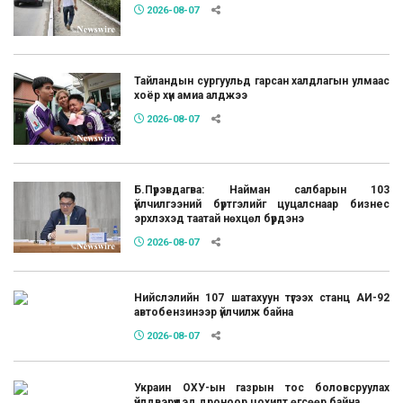
2026-08-07
Тайландын сургуульд гарсан халдлагын улмаас
хоёр хүн амиа алджээ
2026-08-07
Б.Пүрэвдагва: Найман салбарын 103
үйлчилгээний бүртгэлийг цуцалснаар бизнес
эрхлэхэд таатай нөхцөл бүрдэнэ
2026-08-07
Нийслэлийн 107 шатахуун түгээх станц АИ-92
автобензинээр үйлчилж байна
2026-08-07
Украин ОХУ-ын газрын тос боловсруулах
үйлдвэрүүдэд дроноор цохилт өгсөөр байна