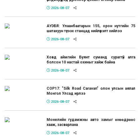
2026-08-07
АҮЭБЯ: Улаанбаатарын 155, орон нутгийн 75
шатахуун түгээх станцад нийлүүлэлт хийлээ
2026-08-07
Ховд аймгийн Буянт суманд сураггүй алга
болсон 10 настай охиныг хайж байна
2026-08-07
COP17: "Silk Road Caravan" олон улсын аялал
Монгол Улсад ирлээ
2026-08-07
Монелийн гудамжны авто замыг өнөөдрөөс
хааж, засварлана
2026-08-07