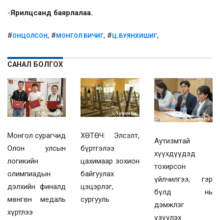
-
Ярилцсанд баярлалаа.
#
, #
, #
,
ОНЦОЛСОН
МОНГОЛ БИЧИГ
Ц.БУЯНХИШИГ
САНАЛ БОЛГОХ
Монгол сурагчид
ХӨТӨЧ: Элсэлт,
Аутизмтай
Олон улсын
бүртгэлээ
хүүхдүүдэд
логикийн
цахимаар зохион
тохирсон
олимпиадын
байгуулах
үйлчилгээ, гэр
дэлхийн финалд
цэцэрлэг,
бүлд нь
мөнгөн медаль
сургууль
дэмжлэг
хүртлээ
үзүүлэх