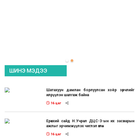
ШИНЭ МЭДЭЭ
Шатахуун дамлан борлуулсан хоёр зөрчлийг
илрүүлэн шалгаж байна
16 цаг
Ерөнхий сайд Н.Учрал ДЦС-3-ын их засварын
ажлыг эрчимжүүлэх чиглэл өглөө
16 цаг