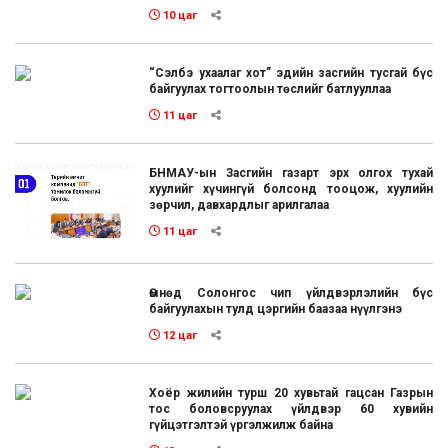
10 цаг
“Сэлбэ ухаалаг хот” эдийн засгийн тусгай бүс
байгуулах тогтоолын төслийг батлууллаа
11 цаг
БНМАУ-ын Засгийн газарт эрх олгох тухай
хуулийг хүчингүй болсонд тооцож, хуулийн
зөрчил, давхардлыг арилгалаа
11 цаг
Өмнөд Солонгос чип үйлдвэрлэлийн бүс
байгуулахын тулд цэргийн баазаа нүүлгэнэ
12 цаг
Хоёр жилийн турш 20 хувьтай гацсан Газрын
тос боловсруулах үйлдвэр 60 хувийн
гүйцэтгэлтэй үргэлжилж байна