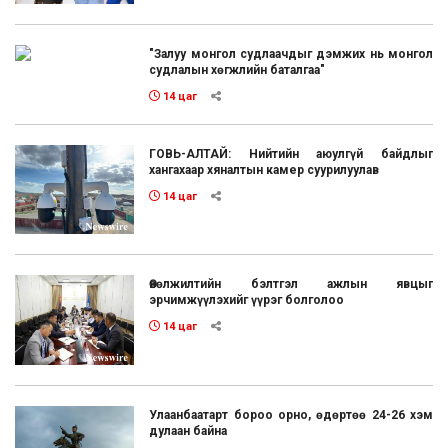
"Залуу монгол судлаачдыг дэмжих нь монгол
судлалын хөгжлийн баталгаа"
14 цаг
ГОВЬ-АЛТАЙ: Нийтийн аюулгүй байдлыг
хангахаар хяналтын камер суурилуулав
14 цаг
Өвөлжилтийн бэлтгэл ажлын явцыг
эрчимжүүлэхийг үүрэг болголоо
14 цаг
Улаанбаатарт бороо орно, өдөртөө 24-26 хэм
дулаан байна