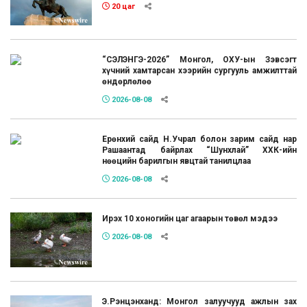
20 цаг
“СЭЛЭНГЭ-2026” Монгол, ОХУ-ын Зэвсэгт
хүчний хамтарсан хээрийн сургууль амжилттай
өндөрлөлөө
2026-08-08
Ерөнхий сайд Н.Учрал болон зарим сайд нар
Рашаантад байрлах “Шунхлай” ХХК-ийн
нөөцийн барилгын явцтай танилцлаа
2026-08-08
Ирэх 10 хоногийн цаг агаарын төвөл мэдээ
2026-08-08
Э.Рэнцэнханд: Монгол залуучууд ажлын зах