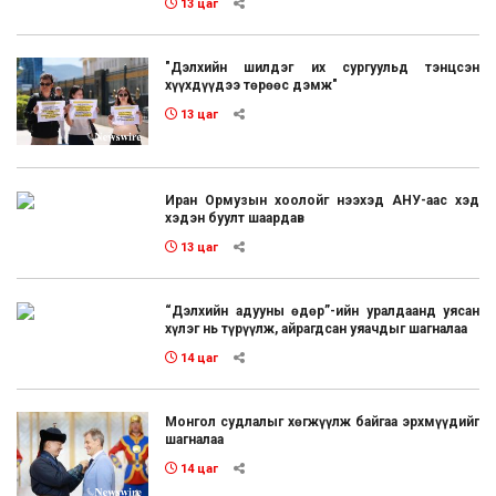
13 цаг
"Дэлхийн шилдэг их сургуульд тэнцсэн
хүүхдүүдээ төрөөс дэмж"
13 цаг
Иран Ормузын хоолойг нээхэд АНУ-аас хэд
хэдэн буулт шаардав
13 цаг
“Дэлхийн адууны өдөр”-ийн уралдаанд уясан
хүлэг нь түрүүлж, айрагдсан уяачдыг шагналаа
14 цаг
Монгол судлалыг хөгжүүлж байгаа эрхмүүдийг
шагналаа
14 цаг