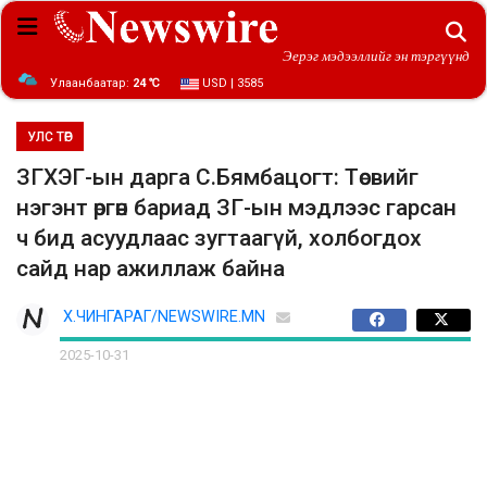
Эерэг мэдээллийг эн тэргүүнд
Улаанбаатар:
24 ℃
USD | 3585
УЛС ТӨР
ЗГХЭГ-ын дарга С.Бямбацогт: Төсвийг
нэгэнт өргөн бариад ЗГ-ын мэдлээс гарсан
ч бид асуудлаас зугтаагүй, холбогдох
сайд нар ажиллаж байна
Х.ЧИНГАРАГ/NEWSWIRE.MN
2025-10-31