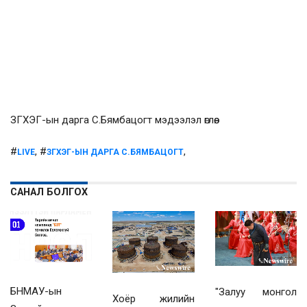
ЗГХЭГ-ын дарга С.Бямбацогт мэдээлэл өглөө.
#
, #
,
LIVE
ЗГХЭГ-ЫН ДАРГА С.БЯМБАЦОГТ
САНАЛ БОЛГОХ
БНМАУ-ын
"Залуу монгол
Хоёр жилийн