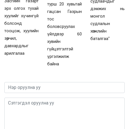
Засгийн газарт
судлаачдыг
турш 20 хувьтай
эрх олгох тухай
дэмжих нь
гацсан Газрын
хуулийг хүчингүй
монгол
тос
болсонд
судлалын
боловсруулах
тооцож, хуулийн
хөгжлийн
үйлдвэр 60
зөрчил,
баталгаа"
хувийн
давхардлыг
гүйцэтгэлтэй
арилгалаа
үргэлжилж
байна