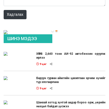
0 / 1000
Хадгалах
ШИНЭ МЭДЭЭ
ХӨТӨЧ: 2,640 тонн АИ-92 автобензин оруулж
ирлээ
9 цаг
Баруун гурван аймгийн цахилгаан эрчим хүчийг
түр хязгаарлана
9 цаг
Шанхай хотод хүчтэй аадар бороо орж, үерийн
нөхцөл байдал үүсжээ