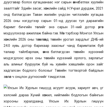
дуусгавар болох хугацаанаас нэг сарын өмнө батлах хуулийн
заалттайг Эдийн засаг, хөгжлийн сайд Н.Учрал дурдаж, 2021
онд батлагдсан Таван жилийн үндсэн чиглэлийн хугацаа
2026 оны нэгдүгээр сарын 01-нд дуусах тул дараагийн
баримт бичгийн төслийг энэ сарын 31-ний дотор өргөн
мэдүүлэхээр ажиллаж байна гэв. Мөн тэрбээр Монгол Улсын
хөгжлийн 2026 оны төлөвлөгөөнд төсвийн урсгал зардлыг ДНБ-ий
24.0 хувь дотор барихаар заасныг чанд баримталж буй
талаар тайлбарлаж, өмнө батлагдсан төсвийн хүрээний
мэдэгдлээс ирэх оны төсвийн хүрээний орлого, зарлагыг
аль алиныг бууруулж буй нь хувийн хэвшлийн орон зайг
хадгалсан бодлого болохыг Төсвийн тогтвортой байдлын
зөвлөл ч онцлон дүгнэснийг тэмдэглэв.
Улсын Их Хурлын гишүүд асуулт асууж, хариулт авч, үг
хэлсний дараа Хүний хөгжил, нийгмийн бодлогын байнгын
хорооны хуралдаанд Улсын Их Хурлын гишүүн