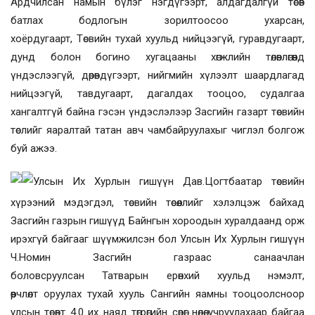
Ардчилсан намын бүлэг нэгдүгээрт, алдагдалгүй төсөв
батлах бодлогын зорилтоосоо ухарсан,
хоёрдугаарт,
Төсвийн тухай хуульд нийцээгүй, гуравдугаарт,
дунд болон богино хугацааны х
өгжлийн төлөвлөгөөнд
үндэслээгүй, дөрөвдүгээрт, нийгмийн хүлээлт шаардлагад
нийцээгүй, тавдугаарт, дагалдах тооцоо, судалгаа
хангалтгүй байна гэсэн үндэслэлээр Засгийн газарт төсвийн
төслийг яаралтай татан авч чамбайруулахыг чиглэл болгож
буй ажээ.
Улсын Их Хурлын гишүүн Дав.Цогтбаатар төсвийн
хүрээний мэдэгдэл, төсвийн төсөөллийг хэлэлцэж байхад
Засгийн газрын гишүүд Байнгын хороодын хуралдаанд орж
ирэхгүй байгааг шүүмжилсэн бол Улсын Их Хурлын гишүүн
Ч.Номин Засгийн газраас санаачлан
боловсруулсан
Татварын ерөнхий хуульд нэмэлт,
өөрчлөлт оруулаx тухай хууль Сангийн яамны тооцоолсноор
улсын төсөвт 4.0 их наяд төгрөгийн сөрөг нөлөө учруулахаар байгаа