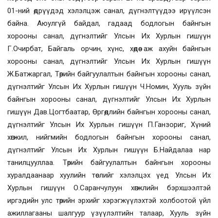
01-ний өдрүүдэд хэлэлцэж санал, дүгнэлтүүдээ ирүүлсэн
байна. Аюулгүй байдал, гадаад бодлогын байнгын
хорооны санал, дүгнэлтийг Улсын Их Хурлын гишүүн
Г.Очирбат, Байгаль орчин, хүнс, хөдөө аж ахуйн байнгын
хорооны санал, дүгнэлтийг Улсын Их Хурлын гишүүн
Ж.Батжаргал, Төрийн байгуулалтын байнгын хорооны санал,
дүгнэлтийг Улсын Их Хурлын гишүүн Ч.Номин, Хууль зүйн
байнгын хорооны санал, дүгнэлтийг Улсын Их Хурлын
гишүүн Дав.Цогтбаатар, Өргөдлийн байнгын хорооны санал,
дүгнэлтийг Улсын Их Хурлын гишүүн П.Ганзориг, Хүний
хөгжил, нийгмийн бодлогын байнгын хорооны санал,
дүгнэлтийг Улсын Их Хурлын гишүүн Б.Найдалаа нар
танилцууллаа. Төрийн байгуулалтын байнгын хорооны
хуралдаанаар хуулийн төслийг хэлэлцэх үед Улсын Их
Хурлын гишүүн О.Саранчулуун хөгжлийн бэрхшээлтэй
иргэдийн улс төрийн эрхийг хэрэгжүүлэхтэй холбоотой үйл
ажиллагааны шалгуур үзүүлэлтийн талаар, Хууль зүйн