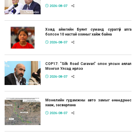
2026-08-07
Ховд аймгийн Буянт суманд сураггүй алга
болсон 10 настай охиныг хайж байна
2026-08-07
COP17: "Silk Road Caravan" олон улсын аялал
Монгол Улсад ирлээ
2026-08-07
Монелийн гудамжны авто замыг өнөөдрөөс
хааж, засварлана
2026-08-07