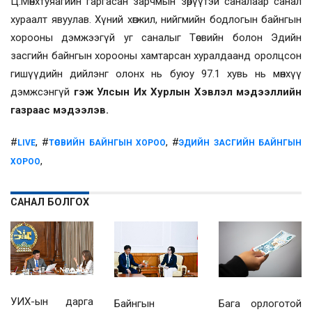
Ц.Мөнхтуяагийн гаргасан зарчмын зөрүүтэй саналаар санал
хураалт явуулав. Хүний хөгжил, нийгмийн бодлогын байнгын
хорооны дэмжээгүй уг саналыг Төсвийн болон Эдийн
засгийн байнгын хорооны хамтарсан хуралдаанд оролцсон
гишүүдийн дийлэнг олонх нь буюу 97.1 хувь нь мөнхүү
дэмжсэнгүй
гэж Улсын Их Хурлын Хэвлэл мэдээллийн
газраас мэдээлэв.
#
, #
, #
LIVE
ТӨСВИЙН БАЙНГЫН ХОРОО
ЭДИЙН ЗАСГИЙН БАЙНГЫН
,
ХОРОО
САНАЛ БОЛГОХ
УИХ-ын дарга
Байнгын
Бага орлоготой