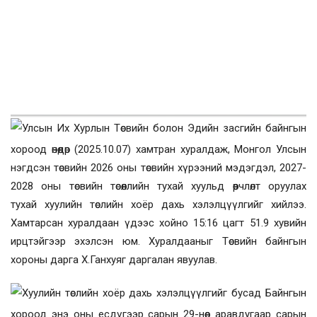
Улсын Их Хурлын Төсвийн болон Эдийн засгийн байнгын
хороод өнөөдөр
(2025.10.07)
хамтран хуралдаж, Монгол Улсын
нэгдсэн төсвийн 2026 оны төсвийн хүрээний мэдэгдэл, 2027-
2028 оны төсвийн төсөөллийн тухай хуульд өөрчлөлт оруулах
тухай
хуулийн төслийн хоёр дахь хэлэлцүүлгийг хийлээ.
Хамтарсан хуралдаан үдээс хойно
15:16 цагт 51.9 хувийн
ирцтэйгээр эхэлсэн юм. Хуралдааныг Төсвийн байнгын
хороны дарга Х.Ганхуяг даргалан явуулав.
Хуулийн төслийн хоёр дахь хэлэлцүүлгийг бусад Байнгын
хороод энэ оны есдүгээр сарын 29-нөөс аравдугаар сарын