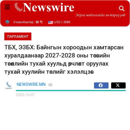
Эерэг мэдээллийг эн тэргүүнд
Улаанбаатар:
25 ℃
USD | 3585
ПАРЛАМЕНТ
ТБХ, ЭЗБХ: Байнгын хороодын хамтарсан
хуралдаанаар 2027-2028 оны төсвийн
төсөөллийн тухай хуульд өөрчлөлт оруулах
тухай хуулийн төслийг хэлэлцэв
NEWSWIRE.MN
2025-10-07