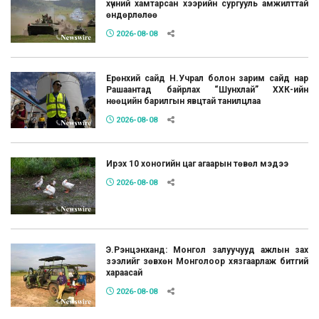
хүчний хамтарсан хээрийн сургууль амжилттай
өндөрлөлөө
2026-08-08
Ерөнхий сайд Н.Учрал болон зарим сайд нар
Рашаантад байрлах “Шунхлай” ХХК-ийн
нөөцийн барилгын явцтай танилцлаа
2026-08-08
Ирэх 10 хоногийн цаг агаарын төвөл мэдээ
2026-08-08
Э.Рэнцэнханд: Монгол залуучууд ажлын зах
зээлийг зөвхөн Монголоор хязгаарлаж битгий
хараасай
2026-08-08