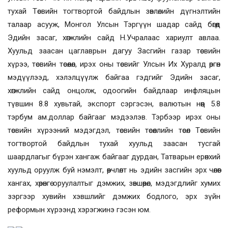
тухай Төсвийн тогтвортой байдлын зөвлөлийн дүгнэлтийн
талаар асууж, Монгол Улсын Тэргүүн шадар сайд бөгөөд
Эдийн засаг, хөгжлийн сайд Н.Учралаас хариулт авлаа.
Хуульд заасан цаглаврын дагуу Засгийн газар төсвийн
хүрээ, төсвийн төсөөлөл, ирэх оны төсвийг Улсын Их Хуралд өргөн
мэдүүлээд, хэлэлцүүлж байгаа гэдгийг Эдийн засаг,
хөгжлийн сайд
онцолж, одоогийн байдлаар инфляцын
түвшин 8.8 хувьтай, экспорт сэргэсэн, валютын нөөц 5.8
тэрбум ам.доллар байгааг мэдээлэв. Тэрбээр ирэх оны
төсвийн хүрээний мэдэгдэл, төсвийн төсөөллийн төсөл Төсвийн
тогтвортой байдлын тухай хуульд заасан тусгай
шаардлагыг бүрэн хангаж байгааг дурдан,
Татварын ерөнхий
хуульд оруулж буй нэмэлт, өөрчлөлт нь эдийн засгийн эрх чөлөөг
хангах, хөрөнгө оруулалтыг дэмжих, зөвшөөрөл, мэдэгдлийг хумих
зэргээр хувийн хэвшлийг дэмжих бодлого, эрх зүйн
реформын хүрээнд хэрэгжинэ гэсэн юм.