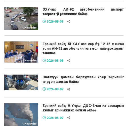
ОХУ-аас АИ-92 автобензиний импорт
тасралтгүй үргэлжилж байна
2026-08-08
Ерөнхий сайд БНХАУ-аас сар бүр 12-15 мянган
тонн АИ-92 автобензин тогтмол нийлүүлэх хүсэлт
тавилаа
2026-08-08
Шатахуун дамлан борлуулсан хоёр зөрчлийг
илрүүлэн шалгаж байна
2026-08-07
Ерөнхий сайд Н.Учрал ДЦС-3-ын их засварын
ажлыг эрчимжүүлэх чиглэл өглөө
2026-08-07