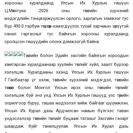
хорооны хуралдаанд Улсын Их Хурлын гишүүн
Ц.Мөнхтуяа 2026 оны төсвийн хүрээний
мэдэгдлийн
тэнцвэржүүлсэн орлого, зарлагын хэмжээг тус
бүр 490.0 тэрбум төгрөгөөр нэмэгдүүлэх тухай зарчмын зөрүүтэй
санал гаргасныг тус байнгын хорооны хуралдаанд
оролцсон гишүүдийн олонх дэмжээгүй байна.
Төсвийн болон Эдийн засгийн байнгын хороодын
хамтарсан хуралдаанаар
хуулийн төслийг зүйл, заалт бүрээр
хэлэлцэв. Хуралдааны эхэнд Улсын Их Хурлын гишүүн
Г.Ганбаатар үг хэлж, төсвийн хүрээний мэдэгдэл, төсвийн
төсөөлөл болон Монгол Улсын ирэх оны төсвийн төслийг
хэлэлцэж буй энэ үед Улсын Их Хурлын гишүүд улс төрийн
зорилгоор буруу, ташаа мэдээлэл хийж байгааг шүүмжлэн,
Улсын Их Хурал дахь Ардчилсан намын бүлгээс таван
үндэслэлээр төсвийн төслийг буцааж татахыг Засгийн газарт
шаардаж буйг танилцуулав. Улсын Их Хурал дахь