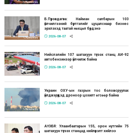
Б.Пүрэвдагва: Найман салбарын 103
үйлчилгээний бүртгэлийг цуцалснаар бизнес
эрхлэхэд таатай нөхцөл бүрдэнэ
2026-08-07
Нийслэлийн 107 шатахуун түгээх станц АИ-92
автобензинээр үйлчилж байна
2026-08-07
Украин ОХУ-ын газрын тос боловсруулах
үйлдвэрүүдэд дроноор цохилт өгсөөр байна
2026-08-07
АҮЭБЯ: Улаанбаатарын 155, орон нутгийн 75
шатахуун түгээх станцад нийлүүлэлт хийлээ