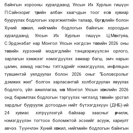
байнгын хорооны хуралдаанд Улсын Их Хурлын гишүүн
П.Сайнзориг төрийн албан хаагчдын тоог есөн хувиар
бууруулах бодлогын хэрэгжилтийн талаар, Өргөдлийн болон
Хүний хөгжил, нийгмийн бодлогын байнгын хороодын
хуралдаанд Улсын Их Хурлын гишүүн Ц.Мөнхтуяа,
С.Эрдэнэбат нар
Монгол Улсын нэгдсэн төсвийн 2026 оны
төсвийн хүрээний мэдэгдлийн
тэнцвэржүүлсэн орлого,
зарлагын хэмжээг нэмэгдүүлэх замаар багш, эмч нарын
цалин, ахмад настны тэтгэдрийг нэмэгдүүлэх, инфляцын
түвшинтэй уялдуулах болон 2026 оныг “Боловсролыг
дэмжих жил” болгон зарласантай холбогдуулан явуулах
бодлого, үйл ажиллагаа, мөн
Монгол Улсын хөгжлийн 2026
онд баримтлах бодлогын тэргүүлэх чиглэлд төсвийн урсгал
зардлыг бууруулж дотоодын нийт бүтээгдэхүүн
(ДНБ)
-ий
24 хувиас хэтрүүлэхгүй байхаар заасныг өөрчилж,
нэмэгдүүлэн тогтоох боломжтой эсэхийг асууж, хариулт
авчээ. Түүнчлэн Хүний хөгжил, нийгмийн бодлогын байнгын