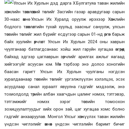
Улсын Их Хурлын дэд дарга Х.Булгатуяа
таван жилийн
хөгжлийн төлөвлөгөөний төслийг
Засгийн газар аравдугаар сарын
30-наас өмнө Улсын Их Хуралд
оруулж ирэхээр Хөгжлийн
бодлого төлөвлөлтийн тухай хуульд заасныг сануулж, улсын
төсвийн төслийг жил бүрийг есдүгээр сарын 01-нд өргөн барьж
байх хуулийн өөрчлөлт Улсын Их Хурлын 2024 оны хаврын
чуулганаар батлагдсанаас хойш жил гаруйн хугацаа өнгөрөөд
байхад эдгээр цаглаврын зөрчлийг арилгах ажлыг яагаад
хийгээгүйг асуусан юм. Мөн тэрбээр энэ долоо хоногийн
баасан гаригт
Улсын Их Хурлын чуулганы нэгдсэн
хуралдаанаар төсвийн төслийг үргэлжлүүлэн хэлэлцэх, эсэх
асуудлаар санал хураалт явуулна гэдгийг мэдээлж, энэ
тохиолдолд төрийн албан хаагчдын цалинг нэмэх, тэтгэвэр,
тэтгэмжийг нэмэх зэрэг төсвийн томоохон
зохицуулалтуудыг хийх орон зай, цаг хугацаа хомс болно
гэдгийг анхааруулав.
Монгол Улсыг хөгжүүлэх таван жилийн
үндсэн чиглэлийг өмнөх үндсэн чиглэлийн баримт бичиг