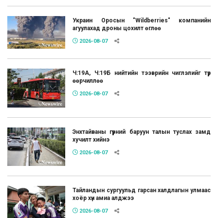
Украин Оросын "Wildberries" компанийн
агуулахад дроны цохилт өглөө
2026-08-07
Ч:19А, Ч:19Б нийтийн тээврийн чиглэлийг түр
өөрчиллөө
2026-08-07
Энхтайваны гүүрний баруун талын туслах замд
хучилт хийнэ
2026-08-07
Тайландын сургуульд гарсан халдлагын улмаас
хоёр хүн амиа алджээ
2026-08-07