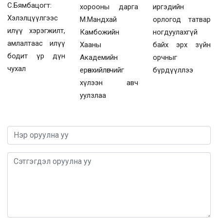
С.Бямбацогт:
хорооны дарга
иргэдийн
Хэлэлцүүлгээс
М.Мандхай
орлогод татвар
илүү хэрэгжилт,
Камбожийн
ногдуулахгүй
амлалтаас илүү
Хааны
байх эрх зүйн
бодит үр дүн
Академийн
орчныг
чухал
ерөнхийлөгчийг
бүрдүүллээ
хүлээн авч
уулзлаа
0 / 1000