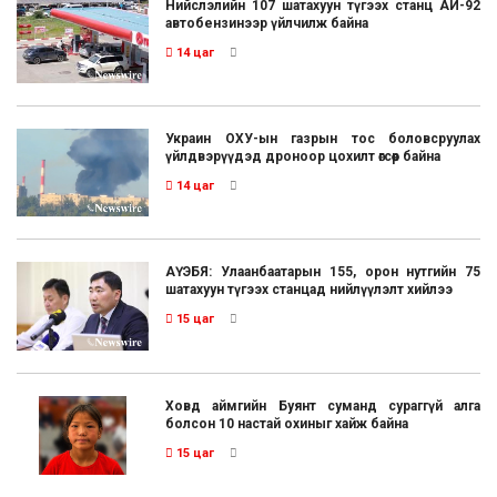
Нийслэлийн 107 шатахуун түгээх станц АИ-92
автобензинээр үйлчилж байна
14 цаг
Украин ОХУ-ын газрын тос боловсруулах
үйлдвэрүүдэд дроноор цохилт өгсөөр байна
14 цаг
АҮЭБЯ: Улаанбаатарын 155, орон нутгийн 75
шатахуун түгээх станцад нийлүүлэлт хийлээ
15 цаг
Ховд аймгийн Буянт суманд сураггүй алга
болсон 10 настай охиныг хайж байна
15 цаг