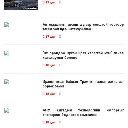
17 цаг
Автомашины улсын дугаар сондгой тоогоор
төгссөн бол өнөөдөр шатахуун авна
17 цаг
"Эх орондоо эргэн ирэх хэрэгтэй юу?" панел
хэлэлцүүлэг боллоо
18 цаг
Ираны нөхцөл байдал Трампын засаг захиргааг
сорьж байна
18 цаг
АНУ Хятадын технологийн импортыг
хязгаарлах бодлогоо хамгаалав
18 цаг