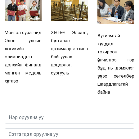
Монгол сурагчид
ХӨТӨЧ: Элсэлт,
Аутизмтай
Олон улсын
бүртгэлээ
хүүхдүүдэд
логикийн
цахимаар зохион
тохирсон
олимпиадын
байгуулах
үйлчилгээ, гэр
дэлхийн финалд
цэцэрлэг,
бүлд нь дэмжлэг
мөнгөн медаль
сургууль
үзүүлэх хөтөлбөр
хүртлээ
шаардлагатай
байна