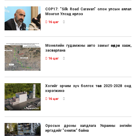
COP17: "Silk Road Caravan" олон улсын аялал
Монгол Улсад ирлээ
16 цаг
Монелийн гудамжны авто замыг өнөөдрөөс хааж,
засварлана
16 цаг
Хогийг эрчим хүч болгох төсөл 2025-2028 онд
хэрэгжинэ
16 цаг
Оросын дроны халдлага Украины энгийн
иргэдийг "онилж" байна