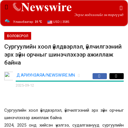
Эерэг мэдээллийг эн тэргүүнд
Улаанбаатар:
31 ℃
USD | 3585
БОЛОВСРОЛ
Сургуулийн хоол үйлдвэрлэл, үйлчилгээний
эрх зүйн орчныг шинэчлэхээр ажиллаж
байна
Д.АРИУНЗАЯА/NEWSWIRE.MN
2025-09-12
Сургуулийн хоол үйлдвэрлэл, үйлчилгээний эрх зүйн орчныг
шинэчлэхээр ажиллаж байна.
2024, 2025 онд хийсэн үнэлгээ, судалгаанууд сургуулийн