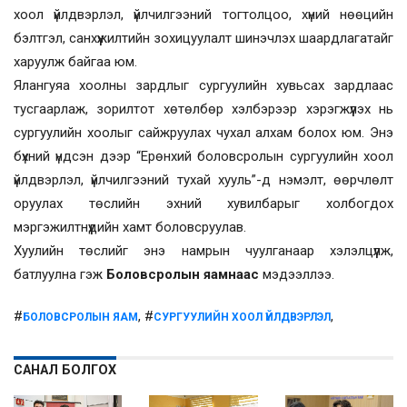
хоол үйлдвэрлэл, үйлчилгээний тогтолцоо, хүний нөөцийн
бэлтгэл, санхүүжилтийн зохицуулалт шинэчлэх шаардлагатайг
харуулж байгаа юм.
Ялангуяа хоолны зардлыг сургуулийн хувьсах зардлаас
тусгаарлаж, зорилтот хөтөлбөр хэлбэрээр хэрэгжүүлэх нь
сургуулийн хоолыг сайжруулах чухал алхам болох юм. Энэ
бүхний үндсэн дээр “Ерөнхий боловсролын сургуулийн хоол
үйлдвэрлэл, үйлчилгээний тухай хууль”-д нэмэлт, өөрчлөлт
оруулах төслийн эхний хувилбарыг холбогдох
мэргэжилтнүүдийн хамт боловсруулав.
Хуулийн төслийг энэ намрын чуулганаар хэлэлцүүлж,
батлуулна гэж
Боловсролын яамнаас
мэдээллээ.
#
, #
,
БОЛОВСРОЛЫН ЯАМ
СУРГУУЛИЙН ХООЛ ҮЙЛДВЭРЛЭЛ
САНАЛ БОЛГОХ