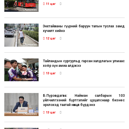
11 цаг
Энхтайваны гүүрний баруун талын туслах замд
хучилт хийнэ
12 цаг
Тайландын сургуульд гарсан халдлагын улмаас
хоёр хүн амиа алджээ
13 цаг
Б.Пүрэвдагва: Найман салбарын 103
үйлчилгээний бүртгэлийг цуцалснаар бизнес
эрхлэхэд таатай нөхцөл бүрдэнэ
13 цаг