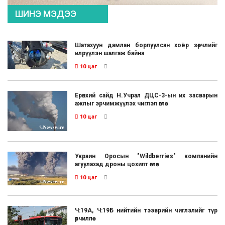
ШИНЭ МЭДЭЭ
Шатахуун дамлан борлуулсан хоёр зөрчлийг
илрүүлэн шалгаж байна
10 цаг
Ерөнхий сайд Н.Учрал ДЦС-3-ын их засварын
ажлыг эрчимжүүлэх чиглэл өглөө
10 цаг
Украин Оросын "Wildberries" компанийн
агуулахад дроны цохилт өглөө
10 цаг
Ч:19А, Ч:19Б нийтийн тээврийн чиглэлийг түр
өөрчиллөө