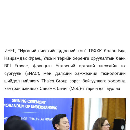
ИНЕГ, “Иргэний нисэхийн үндэсний төв” ТӨХХК болон Бүгд
Найрамдах Франц Улсын төрийн хөрөнгө оруулалтын банк
BPI France, Францын Үндэсний иргэний нисэхийн их
сургууль (ENAC), мөн дэлхийн хэмжээний технологийн
шийдэл нийлүүлэгч Thales Group зэрэг байгууллага хооронд
хамтран ажиллах Санамж бичиг (MoU)-т гарын үсэг зурлаа.