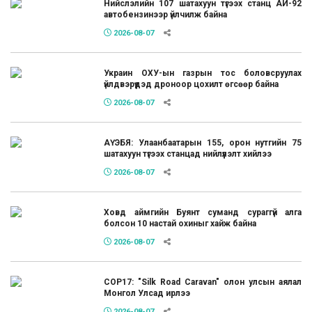
Нийслэлийн 107 шатахуун түгээх станц АИ-92
автобензинээр үйлчилж байна
2026-08-07
Украин ОХУ-ын газрын тос боловсруулах
үйлдвэрүүдэд дроноор цохилт өгсөөр байна
2026-08-07
АҮЭБЯ: Улаанбаатарын 155, орон нутгийн 75
шатахуун түгээх станцад нийлүүлэлт хийлээ
2026-08-07
Ховд аймгийн Буянт суманд сураггүй алга
болсон 10 настай охиныг хайж байна
2026-08-07
COP17: "Silk Road Caravan" олон улсын аялал
Монгол Улсад ирлээ
2026-08-07