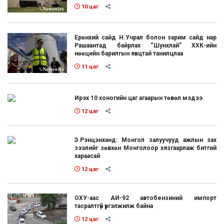
10 цаг
Ерөнхий сайд Н.Учрал болон зарим сайд нар
Рашаантад байрлах “Шунхлай” ХХК-ийн
нөөцийн барилгын явцтай танилцлаа
11 цаг
Ирэх 10 хоногийн цаг агаарын төвөл мэдээ
12 цаг
Э.Рэнцэнханд: Монгол залуучууд ажлын зах
зээлийг зөвхөн Монголоор хязгаарлаж битгий
хараасай
12 цаг
ОХУ-аас АИ-92 автобензиний импорт
тасралтгүй үргэлжилж байна
12 цаг