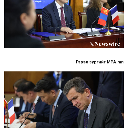
Гэрэл зургийг MPA.mn