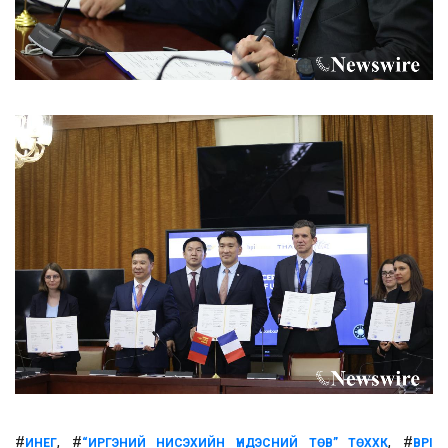
#
, #
, #
ИНЕГ
“ИРГЭНИЙ НИСЭХИЙН ҮНДЭСНИЙ ТӨВ” ТӨХХК
BPI