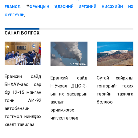
, #
FRANCE
ФРАНЦЫН ҮНДЭСНИЙ ИРГЭНИЙ НИСЭХИЙН ИХ
,
СУРГУУЛЬ
САНАЛ БОЛГОХ
Ерөнхий сайд
Ерөнхий сайд
Сутай хайрхны
БНХАУ-аас сар
Н.Учрал ДЦС-3-
тэнгэрийг тахих
бүр 12-15 мянган
ын их засварын
төрийн тахилга
тонн АИ-92
ажлыг
боллоо
автобензин
эрчимжүүлэх
тогтмол нийлүүлэх
чиглэл өглөө
хүсэлт тавилаа