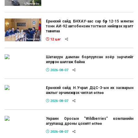
Ерөнхий сайд БНХАУ-аас сар бүр 12-15 мянган
тонн АИ-92 автобензин тогтмол нийлүүлэх хүсэлт
тавилаа
12 цаг
Шатахуун дамлан борлуулсан хоёр зөрчлийг
илрүүлэн шалгаж байна
2026-08-07
Ерөнхий сайд Н.Учрал ДЦС-3-ын их засварын
ажлыг эрчимжүүлэх чиглэл өглөө
2026-08-07
Украин Оросын "Wildberries" компанийн
агуулахад дроны цохилт өглөө
2026-08-07