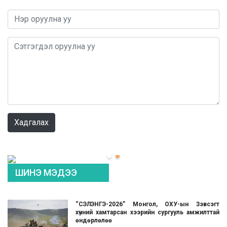
0 / 1000
Хадгалах
ШИНЭ МЭДЭЭ
“СЭЛЭНГЭ-2026” Монгол, ОХУ-ын Зэвсэгт
хүчний хамтарсан хээрийн сургууль амжилттай
өндөрлөлөө