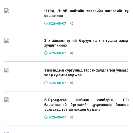
Ч:19А, Ч:19Б нийтийн тээврийн чиглэлийг түр
өөрчиллөө
2026-08-07
Энхтайваны гүүрний баруун талын туслах замд
хучилт хийнэ
2026-08-07
Тайландын сургуульд гарсан халдлагын улмаас
хоёр хүн амиа алджээ
2026-08-07
Б.Пүрэвдагва: Найман салбарын 103
үйлчилгээний бүртгэлийг цуцалснаар бизнес
эрхлэхэд таатай нөхцөл бүрдэнэ
2026-08-07