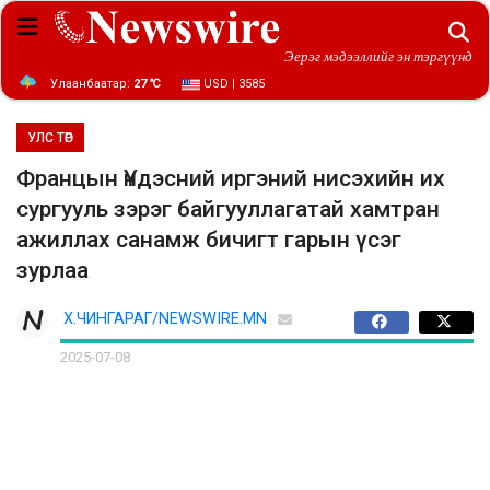
Эерэг мэдээллийг эн тэргүүнд
Улаанбаатар:
27 ℃
USD | 3585
УЛС ТӨР
Францын Үндэсний иргэний нисэхийн их
сургууль зэрэг байгууллагатай хамтран
ажиллах санамж бичигт гарын үсэг
зурлаа
Х.ЧИНГАРАГ/NEWSWIRE.MN
2025-07-08