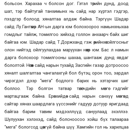
больсон. Харахаа ч болсон дог. Гэтэл төрийн дунд, доод
шат, тэр байтугай танхимынх нь сайд нар хүртэл гэдгэр,
пээдгэр болоод хяналтаа алдаж байна. Тэргүүн Шадар
сайд Лу.Гантөмөр АН-ын дарга юм болохоороо намынхныхаа
гомдлыг тайлж, томилгоо хийхэд голлон анхаарч байх шиг
байгаа юм. Шадар сайд Т.Доржханд гэж өөрийнхөө ойлгосныг
олон нийтэд ойлгуулахдаа маруухан нөхөр юм. Бас л намын
дарга болохоор томилгооны шахаа, шантааж дунд явдаг
бололтой. Нөгөөх сайд нарын тухайд Засгийн газар дотроосоо
хяналт шалгалтаа чангалахгүй бол бүтэц орон тоо, зардал
чирэгдэл дээр “мега” бодлого барих нь хэтэрчих шиг
боллоо. Тэр болгон татвар төлөгчдийн мөнгө гэдгийг
мартацгааж байна. Ерөнхийдөө сайд нарын санхүү мөнгөнд
сайтар хянах шаардлага үүссэнийг гадуур дотуур яригдаад
байгаа барим тавим мэдээллүүд сануулаад эхэллээ.
Шулуухан хэлэхэд, сайд болсноосоо хойш бүх талаараа
“мега” бологсод цөөнгүй байна шүү. Хамгийн гол нь харилцаа