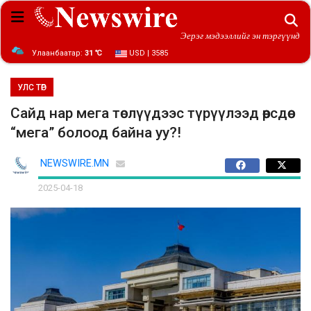
Эерэг мэдээллийг эн тэргүүнд
Улаанбаатар:
31 ℃
USD | 3585
УЛС ТӨР
Сайд нар мега төслүүдээс түрүүлээд өөрсдөө
“мега” болоод байна уу?!
NEWSWIRE.MN
2025-04-18