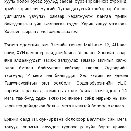
хууль болон бусад хуульд заасан бүрэн эрхийнхээ хүрээнд
төрийн зорилт чиг үүргийг бүтээгдэхүүний хэлбэрээр болон
үйлчилгээ үзүүлэх замаар хэрэгжүүлж байгаа төрийн
байгууллагын үйл ажиллагаа гэдэг. Харин явцуу утгаараа
Засгийн газрын л үйл ажиллагаа юм.
Тэгвэл одоогийн энэ Засгийн газарт МАН-аас 12, АН-аас
найм, ХҮН нам хоёр сайдтай байна. Уг нь энэ Засгийн газар
өмнөх алдаануудыг засаж залруулах замаар авлигыг халж,
олон бүтээн байгуулалт хийхээр төлөвлөсөн. Эдгээрийн
тэргүүнд 14 мега төсөл бичигддэг. Хэд хэдийг нь хөдөлгөлөө.
Гашуунсухайтын хил холболт, Эрдэнэбүрэнгийн УЦС
зэргийг гэрээлээд, ажил нь эхэлж байна. Гэвч эдгээр 14
мега төсөл бүгд хөдөлж эхлэхээс өмнө энэ сайд нарынх нь зан
характер дийлдэхээ больж, мега шинжтэй болоод эхэллээ.
Ерөнхий сайд Л.Оюун-Эрдэнэ болохоор Баялгийн сан, мега
төслүүд, авлигын асуудал гурваас өөр зүйл бараг ярихаа