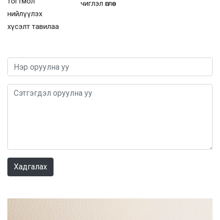
тогтмол
чиглэл өглөө
нийлүүлэх
хүсэлт тавилаа
0 / 1000
Хадгалах