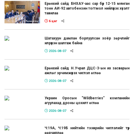
Ерөнхий сайд БНХАУ-аас сар бүр 12-15 мянган
тонн АИ-92 автобензин тогтмол нийлүүлэх хүсэлт
тавилаа
6 цаг
Шатахуун дамлан борлуулсан хоёр зөрчлийг
илрүүлэн шалгаж байна
2026-08-07
Ерөнхий сайд Н.Учрал ДЦС-3-ын их засварын
ажлыг эрчимжүүлэх чиглэл өглөө
2026-08-07
Украин Оросын "Wildberries" компанийн
агуулахад дроны цохилт өглөө
2026-08-07
Ч:19А, Ч:19Б нийтийн тээврийн чиглэлийг түр
өөрчиллөө