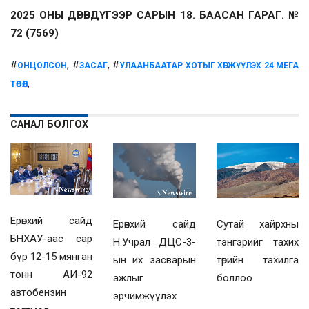
2025 ОНЫ ДӨРӨВДҮГЭЭР САРЫН 18. БААСАН ГАРАГ. №
72 (7569)
#
, #
, #
ОНЦОЛСОН
ЗАСАГ
УЛААНБААТАР ХОТЫГ ХӨГЖҮҮЛЭХ 24 МЕГА
,
ТӨСӨЛ
САНАЛ БОЛГОХ
Ерөнхий сайд
Ерөнхий сайд
Сутай хайрхны
БНХАУ-аас сар
Н.Учрал ДЦС-3-
тэнгэрийг тахих
бүр 12-15 мянган
ын их засварын
төрийн тахилга
тонн АИ-92
ажлыг
боллоо
автобензин
эрчимжүүлэх