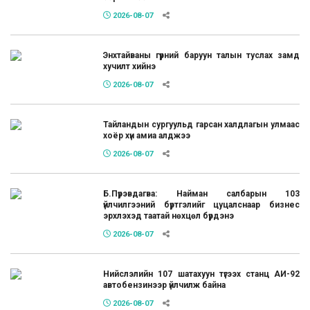
2026-08-07
Энхтайваны гүүрний баруун талын туслах замд
хучилт хийнэ
2026-08-07
Тайландын сургуульд гарсан халдлагын улмаас
хоёр хүн амиа алджээ
2026-08-07
Б.Пүрэвдагва: Найман салбарын 103
үйлчилгээний бүртгэлийг цуцалснаар бизнес
эрхлэхэд таатай нөхцөл бүрдэнэ
2026-08-07
Нийслэлийн 107 шатахуун түгээх станц АИ-92
автобензинээр үйлчилж байна
2026-08-07