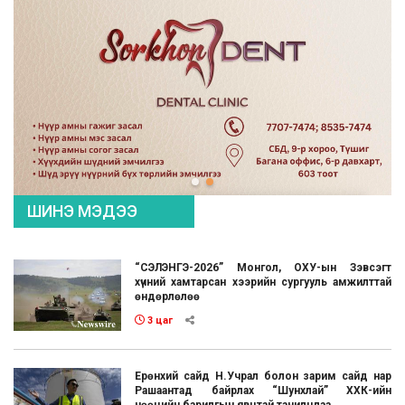
ШИНЭ МЭДЭЭ
“СЭЛЭНГЭ-2026” Монгол, ОХУ-ын Зэвсэгт
хүчний хамтарсан хээрийн сургууль амжилттай
өндөрлөлөө
3 цаг
Ерөнхий сайд Н.Учрал болон зарим сайд нар
Рашаантад байрлах “Шунхлай” ХХК-ийн