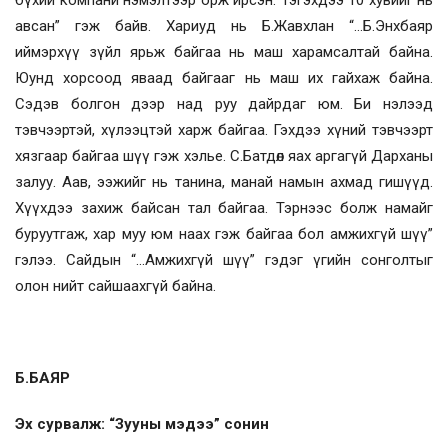
авсан” гэж байв. Хариуд нь Б.Жавхлан “…Б.Энхбаяр
иймэрхүү зүйл ярьж байгаа нь маш харамсалтай байна.
Юунд хорсоод яваад байгааг нь маш их гайхаж байна.
Сэдэв болгон дээр над руу дайрдаг юм. Би нэлээд
тэвчээртэй, хүлээцтэй харж байгаа. Гэхдээ хүний тэвчээрт
хязгаар байгаа шүү гэж хэлье. С.Батдөл яах аргагүй Дарханы
залуу. Аав, ээжийг нь танина, манай намын ахмад гишүүд.
Хүүхдээ захиж байсан тал байгаа. Тэрнээс болж намайг
буруутгаж, хар муу юм наах гэж байгаа бол амжихгүй шүү”
гэлээ. Сайдын “…Амжихгүй шүү” гэдэг үгийн сонголтыг
олон нийт сайшаахгүй байна.
Б.БАЯР
Эх сурвалж: “Зууны мэдээ” сонин