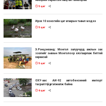
нөөцийн барилгын явцтай танилцлаа
5 цаг
Ирэх 10 хоногийн цаг агаарын төвөл мэдээ
5 цаг
Э.Рэнцэнханд: Монгол залуучууд ажлын зах
зээлийг зөвхөн Монголоор хязгаарлаж битгий
хараасай
5 цаг
ОХУ-аас АИ-92 автобензиний импорт
тасралтгүй үргэлжилж байна
6 цаг