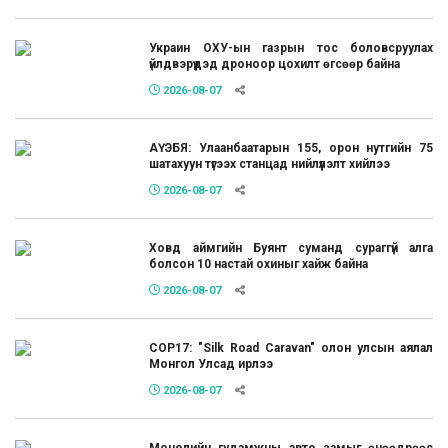
Украин ОХУ-ын газрын тос боловсруулах
үйлдвэрүүдэд дроноор цохилт өгсөөр байна
2026-08-07
АҮЭБЯ: Улаанбаатарын 155, орон нутгийн 75
шатахуун түгээх станцад нийлүүлэлт хийлээ
2026-08-07
Ховд аймгийн Буянт суманд сураггүй алга
болсон 10 настай охиныг хайж байна
2026-08-07
COP17: "Silk Road Caravan" олон улсын аялал
Монгол Улсад ирлээ
2026-08-07