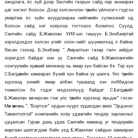
хандлага, ёс зүй дээр Засгийн газрын сайд нар анхаарах
цаг нэгэнт болсон. Дээр хэлсэнчлэн төрийн үйлчлэгч гэдгээ
умартаж ёс зүйн асуудлаараа нийгмийн сүлжээний од
болсон сайд нэг хоёроор тогтохоо болилоо. Сүүлд,
Сангийн сайд Б.Жавхлан УИХ-ын гишүүн Б.Энхбаяртай
хэрэлдэхдээ хэлсэн үгийг олон нийт шүүмжлээд л байна.
Яасан гэхээр, Б.Энхбаяр “…Амралтын газар галч хийдэг
хоригдол байдаг юм уу. Сангийн сайд Б.Жавхлангийн
сонгуулийн ерөнхий менежер нь ямар хүн байсан бэ. Тэр хүн
С.Батдөлийн хамаарал бүхий хүн байна уу шалга. Улс төрийн
хүрээнд хэнийг ямар албан тушаалд хэн лоббидож
томилсон бэ гэдэг мэдээллүүд байдаг. С.Батдөлийг
Б.Жавхлан авчирсан гэж улс төрийн хүрээнд ярьдаг” гэсэн.
Мөн өмнө нь “...“Бортээг” ордын нүүрс худалдан авах “Эрдэнэс
Тавантолгой” компанийн хоёр удаагийн тендер зарласныг
цуцалсан. Гурав дахь удаа Сангийн яаманд уг тендерийн
маргаан шалгагдаж байх үед Б.Жавхлан сайдын хамаарал
бүхий компани нэмэлтээр орж ирсэн. Тэгэхдээ 10 хувийг нь