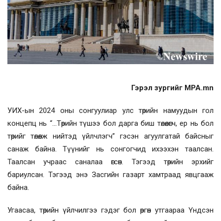
Гэрэл зургийг MPA.mn
УИХ-ын 2024 оны сонгуулиар улс төрийн намуудын гол
концепц нь “...Төрийн түшээ бол дарга биш төлөөлөгч, ер нь бол
төрийг төлөөлж нийтэд үйлчлэгч” гэсэн агуулгатай байсныг
санаж байна. Түүнийг нь сонгогчид ихээхэн таалсан.
Таалсан учраас саналаа өгсөн. Тэгээд төрийн эрхийг
бариулсан. Тэгээд энэ Засгийн газарт хамтраад явцгааж
байна.
Угаасаа, төрийн үйлчилгээ гэдэг бол өргөн утгаараа Үндсэн