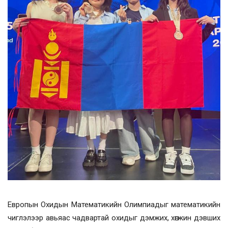
Европын Охидын Математикийн Олимпиадыг математикийн
чиглэлээр авьяас чадвартай охидыг дэмжих, хөгжин дэвших