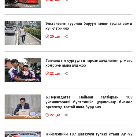
Энхтайваны гүүрний баруун талын туслах замд
хучилт хийнэ
20 цаг
Тайландын сургуульд гарсан халдлагын улмаас
хоёр хүн амиа алджээ
22 цаг
Б.Пүрэвдагва: Найман салбарын 103
үйлчилгээний бүртгэлийг цуцалснаар бизнес
эрхлэхэд таатай нөхцөл бүрдэнэ
22 цаг
Нийслэлийн 107 шатахуун түгээх станц АИ-92