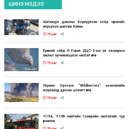
ШИНЭ МЭДЭЭ
Шатахуун дамлан борлуулсан хоёр зөрчлийг
илрүүлэн шалгаж байна
19 цаг
Ерөнхий сайд Н.Учрал ДЦС-3-ын их засварын
ажлыг эрчимжүүлэх чиглэл өглөө
19 цаг
Украин Оросын "Wildberries" компанийн
агуулахад дроны цохилт өглөө
19 цаг
Ч:19А, Ч:19Б нийтийн тээврийн чиглэлийг түр
өөрчиллөө
20 цаг