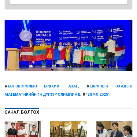
#
, #
БОЛОВСРОЛЫН ЕРӨНХИЙ ГАЗАР
ЕВРОПЫН ОХИДЫН
, #
,
МАТЕМАТИКИЙН 14 ДҮГЭЭР ОЛИМПИАД
“EGMO 2025”
САНАЛ БОЛГОХ