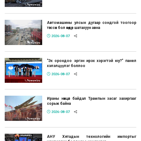
Автомашины улсын дугаар сондгой тоогоор
төгссөн бол өнөөдөр шатахуун авна
2026-08-07
"Эх орондоо эргэн ирэх хэрэгтэй юу?" панел
хэлэлцүүлэг боллоо
2026-08-07
Ираны нөхцөл байдал Трампын засаг захиргааг
сорьж байна
2026-08-07
АНУ Хятадын технологийн импортыг