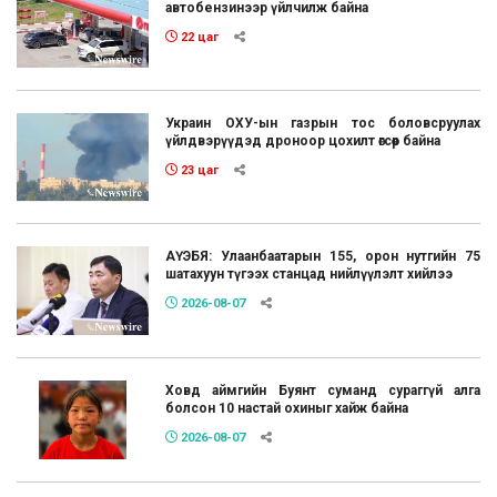
автобензинээр үйлчилж байна
22 цаг
Украин ОХУ-ын газрын тос боловсруулах
үйлдвэрүүдэд дроноор цохилт өгсөөр байна
23 цаг
АҮЭБЯ: Улаанбаатарын 155, орон нутгийн 75
шатахуун түгээх станцад нийлүүлэлт хийлээ
2026-08-07
Ховд аймгийн Буянт суманд сураггүй алга
болсон 10 настай охиныг хайж байна
2026-08-07