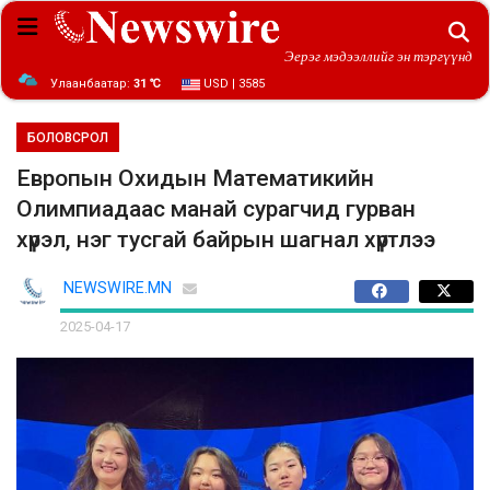
Эерэг мэдээллийг эн тэргүүнд
Улаанбаатар:
31 ℃
USD | 3585
БОЛОВСРОЛ
Европын Охидын Математикийн
Олимпиадаас манай сурагчид гурван
хүрэл, нэг тусгай байрын шагнал хүртлээ
NEWSWIRE.MN
2025-04-17