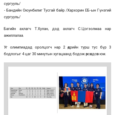
сургууль/
- Бандийн Оюунбилиг Тусгай байр /Хархорин ЕБ-ын Гүнзгий
сургууль/
Багийн ахлагч Т.Хулан, дэд ахлагч С.Цогзолмаа нар
ажиллалаа.
Уг олимпиадад оролцогч нар 2 өдрийн турш тус бүр 3
бодлогыг 4 цаг 30 минутын хугацаанд бодож өрсөлдсөн юм.