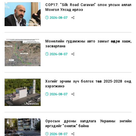
COP17: "Silk Road Caravan" олон улсын аялал
Монгол Улсад ирлээ
2026-08-07
Монелийн гудамжны авто замыг өнөөдрөөс хааж,
засварлана
2026-08-07
Хогийг эрчим хүч болгох төсөл 2025-2028 онд
хэрэгжинэ
2026-08-07
Оросын дроны халдлага Украины энгийн
иргэдийг "онилж" байна
2026-08-07