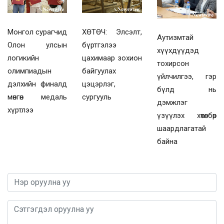
Монгол сурагчид
ХӨТӨЧ: Элсэлт,
Аутизмтай
Олон улсын
бүртгэлээ
хүүхдүүдэд
логикийн
цахимаар зохион
тохирсон
олимпиадын
байгуулах
үйлчилгээ, гэр
дэлхийн финалд
цэцэрлэг,
бүлд нь
мөнгөн медаль
сургууль
дэмжлэг
хүртлээ
үзүүлэх хөтөлбөр
шаардлагатай
байна