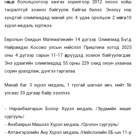
нөхцөл бололцоогоор хангах зорилгоор 2012 оноос хойш
тасралтгүй зохион байгуулж байгаа билээ. Энэхүү нэр
хүндтэй олимпиадад манай улс 4 удаа оролцож 2 мөнгө, 10
хүрэл медаль хүртжээ.
Европын Охидын Математикийн 14 дүгээр Олимпиад Бүгд
Найрамдах Косово улсын нийслэл Приштина хотод 2025
оны 4 дүгээр сарын 11-17 өдрүүдэд зохион байгуулагдав.
Энэ удаагийн олимпиадад 55 орны 229 охид оюун ухаанаа
сорин уралдлаж, дүнгээ гаргалаа.
Манай баг 3 хүрэл медаль, 1 тусгай шагнал авч, нийт 56
улсаас 33 дугаар байр эзэллээ.
- Наранбаатарын Болор Хүрэл медаль /Эрдмийн хишиг
сургууль/
- Анхбаярын Мишээл Хүрэл медаль /Орчлон сургууль/
- Алтангэрэлийн Ану Хүрэл медаль /Нийслэлийн ЕБ-ын 11-р